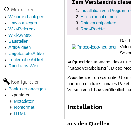
Zum Verständnis dieses
Mitmachen
Installation von Programm
Wikiartikel anlegen
Ein Terminal öffnen
Howto anlegen
Dateien entpacken
Wiki-Referenz
Root-Rechte
Wiki-Syntax
Das P
Baustellen
Video
Artikelideen
So en
Ungetestete Artikel
Fehlerhafte Artikel
Aufgrund der Tatsache, dass FFmp
Rund ums Wiki
("Stapelverarbeitung"). Diese Mög
Zwischenzeitlich war unter Ubun
Konfiguration
nur noch ein transitionales Paket
Backlinks anzeigen
Version von Libav veröffentlicht
Exportieren
Metadaten
Installation
Rohformat
HTML
aus den Quellen