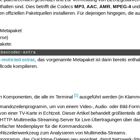
MP3
AAC
AMR
MPEG-4
halten sind. Dies betrifft die Codecs
,
,
,
un
ffiziellen Paketquellen installieren. Für diejenigen hingegen, die a
 Metapaket:
erse
)
akete:
ibavcodec-extra 
-restricted-extras
, das vorgenannte Metapaket ist darin bereits enthal
lcode kompilieren.
[1]
n Komponenten, die alle im Terminal
ausgeführt werden (in Klamme
mmandozeilenprogramm, um von einem Video-, Audio- oder Bild-Forma
n einer TV-Karte in Echtzeit. Dieser Artikel behandelt größtenteils
in HTTP-Multimedia-Streaming-Server für Live-Übertragungen über das 
 einfacher Medienplayer für die Kommandozeile.
efehlszeilenwerkzeug zum Analysieren von Multimedia-Streams.
tprogramm, das Quicktime-Dateien neu anordnet, damit Netzwerk-Str