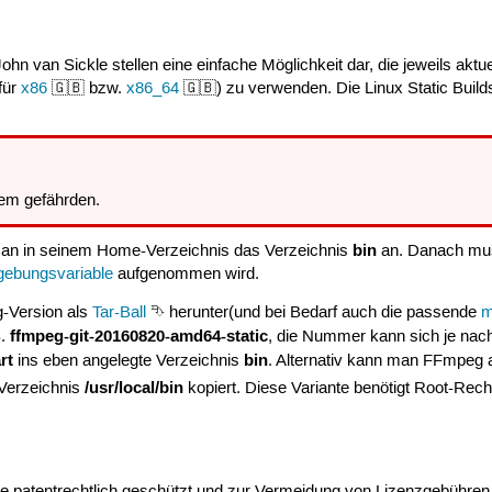
ohn van Sickle stellen eine einfache Möglichkeit dar, die jeweils akt
(für
x86
🇬🇧 bzw.
x86_64
🇬🇧) zu verwenden. Die Linux Static Build
em gefährden.
bin
 man in seinem Home-Verzeichnis das Verzeichnis
an. Danach mus
ebungsvariable
aufgenommen wird.
g-Version als
Tar-Ball
⮷ herunter(und bei Bedarf auch die passende
ffmpeg-git-20160820-amd64-static
B.
, die Nummer kann sich je nach
rt
bin
ins eben angelegte Verzeichnis
. Alternativ kann man FFmpeg a
/usr/local/bin
 Verzeichnis
kopiert. Diese Variante benötigt Root-Rec
e patentrechtlich geschützt und zur Vermeidung von Lizenzgebühren 