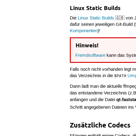
Linux Static Builds
Die
Linux Static Builds
🇬🇧 von J
dafür seinen jeweiligen Git-Build 
Komponenten
)!
Hinweis!
Fremdsoftware
kann das Syst
Falls noch nicht vorhanden legt
das Verzeichnis in die
Umg
$PATH
Dann lädt man die aktuelle ffmpe
das entstandene Verzeichnis (z.
qt-faststa
anfangen und die Datei
Schritt angegebenen Dateien ins
Zusätzliche Codecs
FFmpeg enthält einige Codecs, di