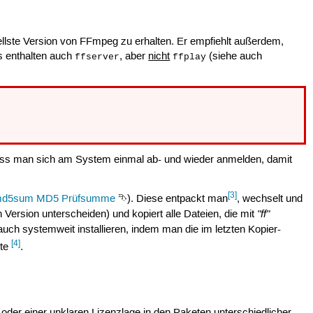
uellste Version von FFmpeg zu erhalten. Er empfiehlt außerdem,
s enthalten auch
, aber
nicht
(siehe auch
ffserver
ffplay
s man sich am System einmal ab- und wieder anmelden, damit
[3]
md5sum
MD5 Prüfsumme
⮷). Diese entpackt man
, wechselt und
"ff"
 Version unterscheiden) und kopiert alle Dateien, die mit
uch systemweit installieren, indem man die im letzten Kopier-
[4]
hte
.
oder einer unklaren Lizenzlage in den Paketen unterschiedlicher