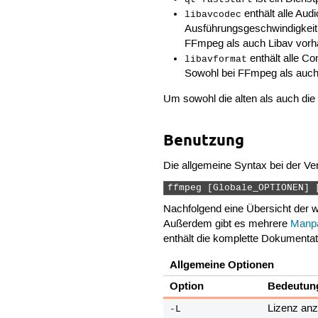
qt-faststart
enthält alle Au
libavcodec
Ausführungsgeschwindigkeit 
FFmpeg als auch Libav vorh
enthält alle Co
libavformat
Sowohl bei FFmpeg als auch
Um sowohl die alten als auch di
Benutzung
Die allgemeine Syntax bei der Ve
ffmpeg [Globale_OPTIONEN] 
Nachfolgend eine Übersicht der w
Außerdem gibt es mehrere
Manp
enthält die komplette Dokumentat
Allgemeine Optionen
Option
Bedeutun
Lizenz anz
-L