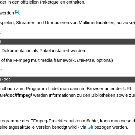
er in den offiziellen Paketquellen enthalten.
[1]
t werden
:
universe
ielen, Streamen und Umcodieren von Multimediadateien,
)
e:
g 
 Dokumentation als Paket installiert werden:
universe
 of the FFmpeg multimedia framework,
, optional)
e:
g-doc 
andbuch zum Programm findet man dann im Browser unter der URL:
are/doc/ffmpeg/
werden Informationen zu den Bibliotheken sowie zur
rogramme des FFmpeg-Projektes nutzen möchte, kann man diese dire
eine tagesaktuelle Version benötigt wird - via
Git
bezogen werden.