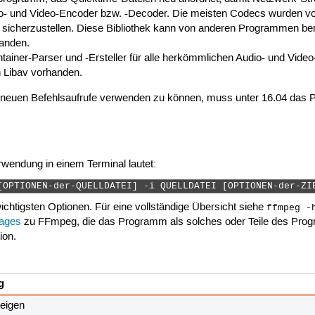
dio- und Video-Encoder bzw. -Decoder. Die meisten Codecs wurden v
sicherzustellen. Diese Bibliothek kann von anderen Programmen benu
anden.
ntainer-Parser und -Ersteller für alle herkömmlichen Audio- und Video
 Libav vorhanden.
e neuen Befehlsaufrufe verwenden zu können, muss unter 16.04 das 
rwendung in einem Terminal lautet:
[OPTIONEN-der-QUELLDATEI] -i QUELLDATEI [OPTIONEN-der-ZI
ichtigsten Optionen. Für eine vollständige Übersicht siehe
ffmpeg -
ages
zu FFmpeg, die das Programm als solches oder Teile des Pr
ion.
g
eigen