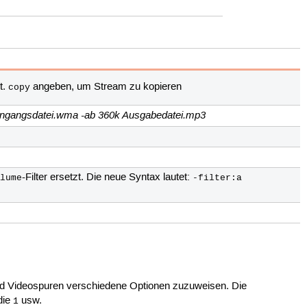
t.
angeben, um Stream zu kopieren
copy
i Eingangsdatei.wma -ab 360k Ausgabedatei.mp3
-Filter ersetzt. Die neue Syntax lautet:
olume
-filter:a
nd Videospuren verschiedene Optionen zuzuweisen. Die
 die
usw.
1