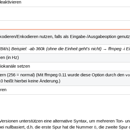
eaktivieren
dieren/Enkodieren nutzen, falls als Eingabe-/Ausgabeoption genutz
Beispiel: -ab 360k (ohne die Einheit geht's nicht) → ffmpeg -
(Bit/s)
en (in Hz)
iokanäle setzen
ern (256 = normal) (Mit ffmpeg 0.11 wurde diese Option durch den
v
1.0 heißt hierbei keine Änderung.)
eren
ersionen unterstützen eine alternative Syntax, um mehreren Ton- u
i nullbasiert, d.h. die erste Spur hat die Nummer
, die zweite Spur
0