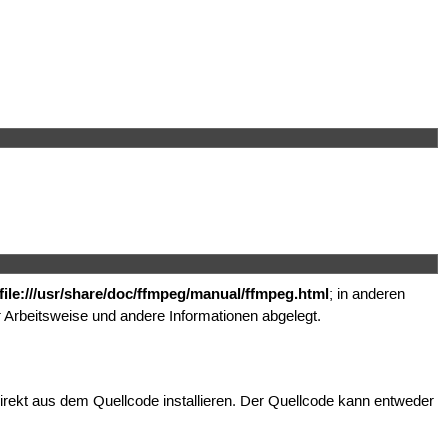
file:///usr/share/doc/ffmpeg/manual/ffmpeg.html
; in anderen
 Arbeitsweise und andere Informationen abgelegt.
kt aus dem Quellcode installieren. Der Quellcode kann entweder