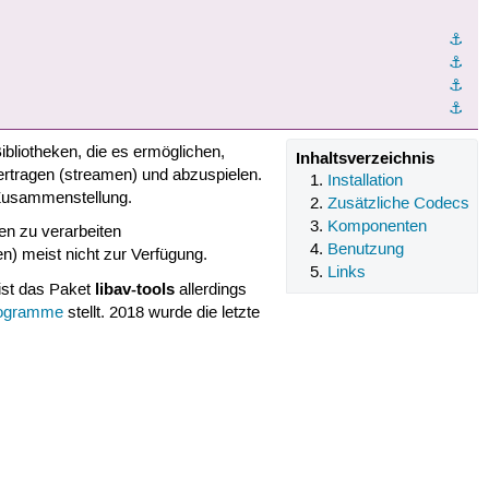
⚓︎
⚓︎
⚓︎
⚓︎
liotheken, die es ermöglichen,
Inhaltsverzeichnis
ertragen (streamen) und abzuspielen.
Installation
Zusammenstellung.
Zusätzliche Codecs
Komponenten
en zu verarbeiten
Benutzung
n) meist nicht zur Verfügung.
Links
libav-tools
 ist das Paket
allerdings
ogramme
stellt. 2018 wurde die letzte