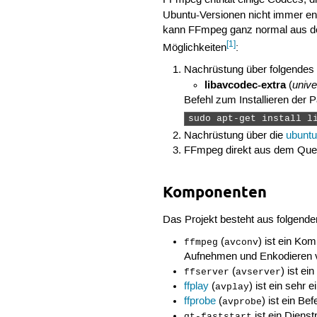
Ubuntu-Versionen nicht immer ent
kann FFmpeg ganz normal aus den o
[1]
Möglichkeiten
:
Nachrüstung über folgendes
libavcodec-extra
univ
(
Befehl zum Installieren der P
sudo apt-get install l
Nachrüstung über die
ubuntu
FFmpeg direkt aus dem Quel
Komponenten
Das Projekt besteht aus folgende
(
) ist ein Ko
ffmpeg
avconv
Aufnehmen und Enkodieren vo
(
) ist e
ffserver
avserver
ffplay
(
) ist ein sehr
avplay
ffprobe
(
) ist ein B
avprobe
ist ein Diens