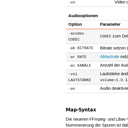
Video d
-vn
Audiooptionen
Option
Parameter
-acodec
zum Deko
CODEC
CODEC
Bitrate setzen 
-ab BITRATE
Abtastrate
setz
-ar RATE
Anzahl der Aud
-ac KANÄLE
Lautstärke änd
-vol
. 
LAUTSTÄRKE
volume=1.0
Audio deaktivi
-an
Map-Syntax
Die neueren FFmpeg- und Libav-V
Nummerierung der Spuren ist dabe