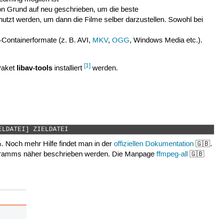
on Grund auf neu geschrieben, um die beste
tzt werden, um dann die Filme selber darzustellen. Sowohl bei
-Containerformate (z. B. AVI,
MKV
,
OGG
, Windows Media etc.).
[1]
libav-tools
Paket
installiert
werden.
ELDATEI] ZIELDATEI 
. Noch mehr Hilfe findet man in der
offiziellen Dokumentation
🇬🇧.
h
ogramms näher beschrieben werden. Die Manpage
ffmpeg-all
🇬🇧