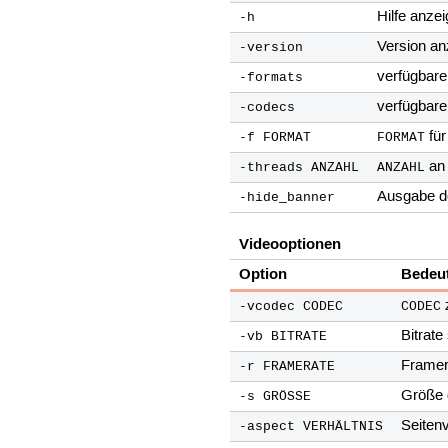
Hilfe anze
-h
Version an
-version
verfügbar
-formats
verfügbar
-codecs
für
-f FORMAT
FORMAT
an 
-threads ANZAHL
ANZAHL
Ausgabe de
-hide_banner
Videooptionen
Option
Bedeu
-vcodec CODEC
CODEC
Bitrate
-vb BITRATE
Framer
-r FRAMERATE
Größe 
-s GRÖSSE
Seitenv
-aspect VERHÄLTNIS