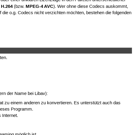
H.264
MPEG-4 AVC
d
(bzw.
). Wer ohne diese Codecs auskommt,
uf die o.g. Codecs nicht verzichten möchten, bestehen die folgenden
ten.
rn der Name bei Libav):
t zu einem anderen zu konvertieren. Es unterstützt auch das
 dieses Programm.
Internet.
eaming möglich ist