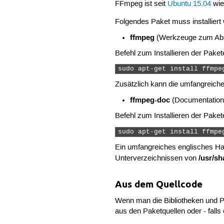
FFmpeg ist seit
Ubuntu 15.04
wied
Folgendes Paket muss installier
ffmpeg
(Werkzeuge zum Absp
Befehl zum Installieren der Paket
sudo apt-get install ffmpe
Zusätzlich kann die umfangreiche
ffmpeg-doc
(Documentation
Befehl zum Installieren der Paket
sudo apt-get install ffmpe
Ein umfangreiches englisches H
/usr/sh
Unterverzeichnissen von
Aus dem Quellcode
Wenn man die Bibliotheken und P
aus den Paketquellen oder - falls 