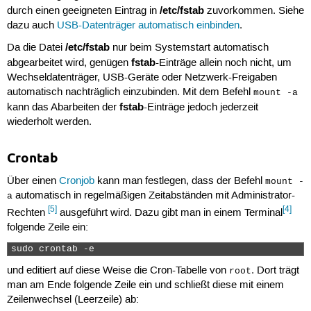
/etc/fstab
durch einen geeigneten Eintrag in
zuvorkommen. Siehe
dazu auch
USB-Datenträger automatisch einbinden
.
/etc/fstab
Da die Datei
nur beim Systemstart automatisch
fstab
abgearbeitet wird, genügen
-Einträge allein noch nicht, um
Wechseldatenträger, USB-Geräte oder Netzwerk-Freigaben
automatisch nachträglich einzubinden. Mit dem Befehl
mount -a
fstab
kann das Abarbeiten der
-Einträge jedoch jederzeit
wiederholt werden.
Crontab
Über einen
Cronjob
kann man festlegen, dass der Befehl
mount -
automatisch in regelmäßigen Zeitabständen mit Administrator-
a
[5]
[4]
Rechten
ausgeführt wird. Dazu gibt man in einem Terminal
folgende Zeile ein:
sudo crontab -e 
und editiert auf diese Weise die Cron-Tabelle von
. Dort trägt
root
man am Ende folgende Zeile ein und schließt diese mit einem
Zeilenwechsel (Leerzeile) ab: