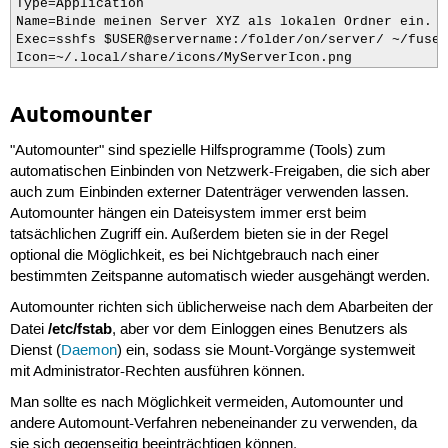
Type=Application

Name=Binde meinen Server XYZ als lokalen Ordner ein.

Exec=sshfs $USER@servername:/folder/on/server/ ~/fuses
Icon=~/.local/share/icons/MyServerIcon.png
Automounter
"Automounter" sind spezielle Hilfsprogramme (Tools) zum
automatischen Einbinden von Netzwerk-Freigaben, die sich aber
auch zum Einbinden externer Datenträger verwenden lassen.
Automounter hängen ein Dateisystem immer erst beim
tatsächlichen Zugriff ein. Außerdem bieten sie in der Regel
optional die Möglichkeit, es bei Nichtgebrauch nach einer
bestimmten Zeitspanne automatisch wieder ausgehängt werden.
Automounter richten sich üblicherweise nach dem Abarbeiten der
/etc/fstab
Datei
, aber vor dem Einloggen eines Benutzers als
Dienst (
Daemon
) ein, sodass sie Mount-Vorgänge systemweit
mit Administrator-Rechten ausführen können.
Man sollte es nach Möglichkeit vermeiden, Automounter und
andere Automount-Verfahren nebeneinander zu verwenden, da
sie sich gegenseitig beeinträchtigen können.