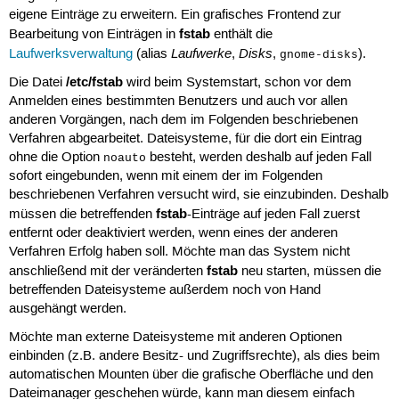
eigene Einträge zu erweitern. Ein grafisches Frontend zur
fstab
Bearbeitung von Einträgen in
enthält die
Laufwerke
Disks
Laufwerksverwaltung
(alias
,
,
).
gnome-disks
/etc/fstab
Die Datei
wird beim Systemstart, schon vor dem
Anmelden eines bestimmten Benutzers und auch vor allen
anderen Vorgängen, nach dem im Folgenden beschriebenen
Verfahren abgearbeitet. Dateisysteme, für die dort ein Eintrag
ohne die Option
besteht, werden deshalb auf jeden Fall
noauto
sofort eingebunden, wenn mit einem der im Folgenden
beschriebenen Verfahren versucht wird, sie einzubinden. Deshalb
fstab
müssen die betreffenden
-Einträge auf jeden Fall zuerst
entfernt oder deaktiviert werden, wenn eines der anderen
Verfahren Erfolg haben soll. Möchte man das System nicht
fstab
anschließend mit der veränderten
neu starten, müssen die
betreffenden Dateisysteme außerdem noch von Hand
ausgehängt werden.
Möchte man externe Dateisysteme mit anderen Optionen
einbinden (z.B. andere Besitz- und Zugriffsrechte), als dies beim
automatischen Mounten über die grafische Oberfläche und den
Dateimanager geschehen würde, kann man diesem einfach