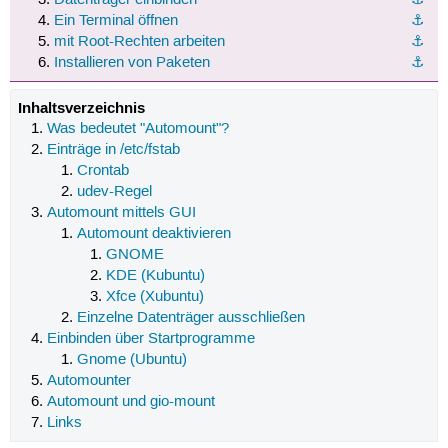
Ein Terminal öffnen
⚓︎
mit Root-Rechten arbeiten
⚓︎
Installieren von Paketen
⚓︎
Inhaltsverzeichnis
Was bedeutet "Automount"?
Einträge in /etc/fstab
Crontab
udev-Regel
Automount mittels GUI
Automount deaktivieren
GNOME
KDE (Kubuntu)
Xfce (Xubuntu)
Einzelne Datenträger ausschließen
Einbinden über Startprogramme
Gnome (Ubuntu)
Automounter
Automount und gio-mount
Links