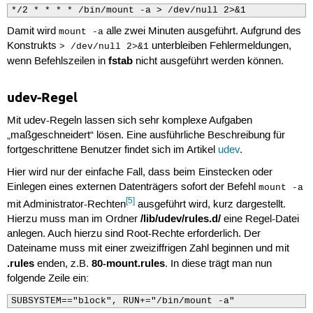
*/2 * * * * /bin/mount -a > /dev/null 2>&1
Damit wird
alle zwei Minuten ausgeführt. Aufgrund des
mount -a
Konstrukts
unterbleiben Fehlermeldungen,
> /dev/null 2>&1
fstab
wenn Befehlszeilen in
nicht ausgeführt werden können.
udev-Regel
Mit udev-Regeln lassen sich sehr komplexe Aufgaben
„maßgeschneidert“ lösen. Eine ausführliche Beschreibung für
fortgeschrittene Benutzer findet sich im Artikel
udev
.
Hier wird nur der einfache Fall, dass beim Einstecken oder
Einlegen eines externen Datenträgers sofort der Befehl
mount -a
[5]
mit Administrator-Rechten
ausgeführt wird, kurz dargestellt.
/lib/udev/rules.d/
Hierzu muss man im Ordner
eine Regel-Datei
anlegen. Auch hierzu sind Root-Rechte erforderlich. Der
Dateiname muss mit einer zweiziffrigen Zahl beginnen und mit
.rules
80-mount.rules
enden, z.B.
. In diese trägt man nun
folgende Zeile ein:
SUBSYSTEM=="block", RUN+="/bin/mount -a"