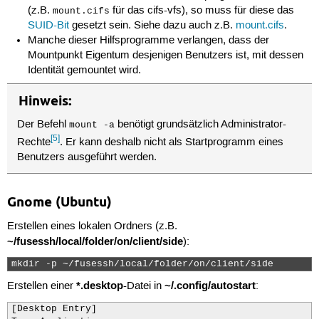
(z.B.
für das cifs-vfs), so muss für diese das
mount.cifs
SUID-Bit
gesetzt sein. Siehe dazu auch z.B.
mount.cifs
.
Manche dieser Hilfsprogramme verlangen, dass der
Mountpunkt Eigentum desjenigen Benutzers ist, mit dessen
Identität gemountet wird.
Hinweis:
Der Befehl
benötigt grundsätzlich Administrator-
mount -a
[5]
Rechte
. Er kann deshalb nicht als Startprogramm eines
Benutzers ausgeführt werden.
Gnome (Ubuntu)
Erstellen eines lokalen Ordners (z.B.
~/fusessh/local/folder/on/client/side
):
mkdir -p ~/fusessh/local/folder/on/client/side 
*.desktop
~/.config/autostart
Erstellen einer
-Datei in
:
[Desktop Entry]
