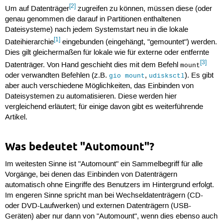
[2]
Um auf Datenträger
zugreifen zu können, müssen diese (oder
genau genommen die darauf in Partitionen enthaltenen
Dateisysteme) nach jedem Systemstart neu in die lokale
[1]
Dateihierarchie
eingebunden (eingehängt, "gemountet") werden.
Dies gilt gleichermaßen für lokale wie für externe oder entfernte
[3]
Datenträger. Von Hand geschieht dies mit dem Befehl
mount
oder verwandten Befehlen (z.B.
,
). Es gibt
gio mount
udisksctl
aber auch verschiedene Möglichkeiten, das Einbinden von
Dateisystemen zu automatisieren. Diese werden hier
vergleichend erläutert; für einige davon gibt es weiterführende
Artikel.
Was bedeutet "Automount"?
Im weitesten Sinne ist "Automount" ein Sammelbegriff für alle
Vorgänge, bei denen das Einbinden von Datenträgern
automatisch ohne Eingriffe des Benutzers im Hintergrund erfolgt.
Im engeren Sinne spricht man bei Wechseldatenträgern (CD-
oder DVD-Laufwerken) und externen Datenträgern (USB-
Geräten) aber nur dann von "Automount", wenn dies ebenso auch