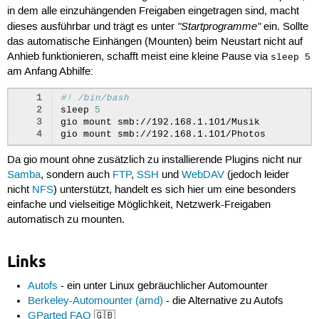
in dem alle einzuhängenden Freigaben eingetragen sind, macht
"Startprogramme"
dieses ausführbar und trägt es unter
ein. Sollte
das automatische Einhängen (Mounten) beim Neustart nicht auf
Anhieb funktionieren, schafft meist eine kleine Pause via
sleep 5
am Anfang Abhilfe:
1
#! /bin/bash
2
sleep
5
3
gio
mount
smb://192.168.1.101/Musik

4
gio
mount
Da gio mount ohne zusätzlich zu installierende Plugins nicht nur
Samba
, sondern auch
FTP
,
SSH
und
WebDAV
(jedoch leider
nicht
NFS
) unterstützt, handelt es sich hier um eine besonders
einfache und vielseitige Möglichkeit, Netzwerk-Freigaben
automatisch zu mounten.
Links
Autofs
- ein unter Linux gebräuchlicher Automounter
Berkeley-Automounter (amd)
- die Alternative zu Autofs
GParted FAQ
🇬🇧