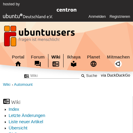
hosted by
Anmelden
Registrieren
Portal
Forum
Wiki
Ikhaya
Planet
Mitmachen
via DuckDuckGo
Wiki
Automount
Wiki
Index
Letzte Änderungen
Liste neuer Artikel
Übersicht