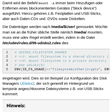
Damit wird der Befehl
immer beim Hinzufügen oder
mount -a
Entfernen eines blockorientierten Gerätes ("block device")
ausgeführt. Hierzu gehören z.B. Festplatten und USB-Sticks,
aber auch Daten-CDs und -DVDs sowie Disketten.
/media/$User/
Die Datenträger werden nach
gemountet. Möchte
/media/
man sie an die früher übliche Stelle nämlich
mounten,
muss eine udev Regel erstellt werden, indem in die Datei
/etc/udev/rules.d/99-udisks2.rules
dies
1
# UDISKS_FILESYSTEM_SHARED
2
# ==1: mount filesystem to a shared directory (/
3
# ==0: mount filesystem to a private directory (
4
# See udisks(8)
5
ENV
{
ID_FS_USAGE
}==
"filesystem|other|crypto"
,
ENV
eingetragen wird. Dies ist ein Beispiel zur Konfiguration des Disk
Managers
UDisks2
, der sich generell im Hintergrund um
temporär angeschlossene Dateisysteme z.B. von USB-Sticks
kümmert.
Hinweis: