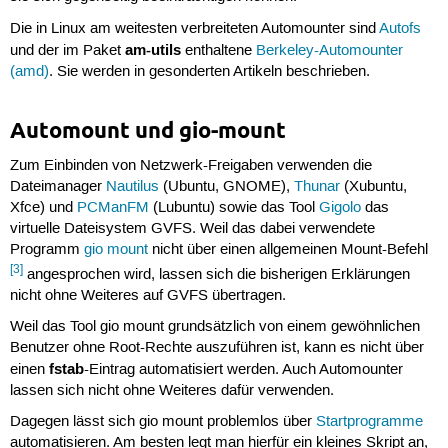
Die in Linux am weitesten verbreiteten Automounter sind
Autofs
am-utils
und der im Paket
enthaltene
Berkeley-Automounter
(amd)
. Sie werden in gesonderten Artikeln beschrieben.
Automount und gio-mount
Zum Einbinden von Netzwerk-Freigaben verwenden die
Dateimanager
Nautilus
(Ubuntu, GNOME),
Thunar
(Xubuntu,
Xfce) und
PCManFM
(Lubuntu) sowie das Tool
Gigolo
das
virtuelle Dateisystem GVFS. Weil das dabei verwendete
Programm
gio mount
nicht über einen allgemeinen Mount-Befehl
[3]
angesprochen wird, lassen sich die bisherigen Erklärungen
nicht ohne Weiteres auf GVFS übertragen.
Weil das Tool gio mount grundsätzlich von einem gewöhnlichen
Benutzer ohne Root-Rechte auszuführen ist, kann es nicht über
fstab
einen
-Eintrag automatisiert werden. Auch Automounter
lassen sich nicht ohne Weiteres dafür verwenden.
Dagegen lässt sich gio mount problemlos über
Startprogramme
automatisieren. Am besten legt man hierfür ein kleines Skript an,