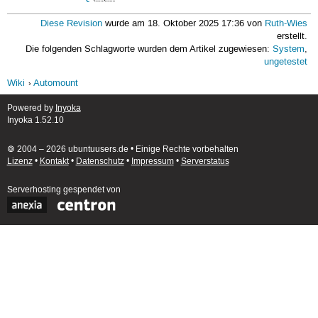
Diese Revision
wurde am 18. Oktober 2025 17:36 von
Ruth-Wies
erstellt.
Die folgenden Schlagworte wurden dem Artikel zugewiesen:
System
,
ungetestet
Wiki
Automount
Powered by
Inyoka
Inyoka 1.52.10
🄯 2004 – 2026 ubuntuusers.de • Einige Rechte vorbehalten
Lizenz
•
Kontakt
•
Datenschutz
•
Impressum
•
Serverstatus
Serverhosting
gespendet von