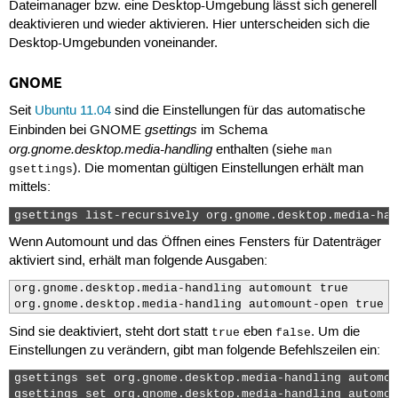
Dateimanager bzw. eine Desktop-Umgebung lässt sich generell
deaktivieren und wieder aktivieren. Hier unterscheiden sich die
Desktop-Umgebunden voneinander.
GNOME
Seit
Ubuntu 11.04
sind die Einstellungen für das automatische
gsettings
Einbinden bei GNOME
im Schema
org.gnome.desktop.media-handling
enthalten (siehe
man
). Die momentan gültigen Einstellungen erhält man
gsettings
mittels:
gsettings list-recursively org.gnome.desktop.media-han
Wenn Automount und das Öffnen eines Fensters für Datenträger
aktiviert sind, erhält man folgende Ausgaben:
org.gnome.desktop.media-handling automount true

org.gnome.desktop.media-handling automount-open true
Sind sie deaktiviert, steht dort statt
eben
. Um die
true
false
Einstellungen zu verändern, gibt man folgende Befehlszeilen ein:
gsettings set org.gnome.desktop.media-handling automou
gsettings set org.gnome.desktop.media-handling automou