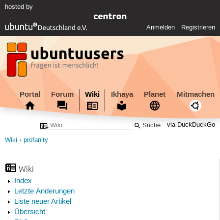
hosted by
Anmelden
Registrieren
Portal
Forum
Wiki
Ikhaya
Planet
Mitmachen
via DuckDuckGo
Wiki
profanity
Wiki
Index
Letzte Änderungen
Liste neuer Artikel
Übersicht