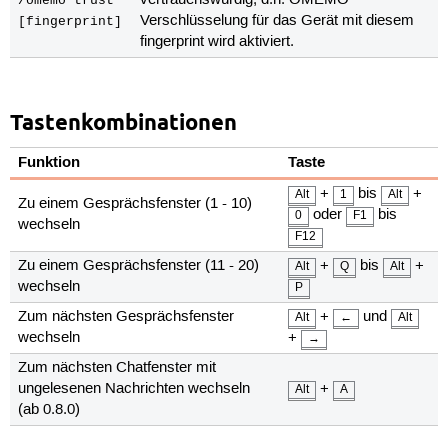
/omemo trust
Verschlüsselung für das Gerät mit diesem
[fingerprint]
fingerprint wird aktiviert.
Tastenkombinationen
Funktion
Taste
+
bis
+
Alt
1
Alt
Zu einem Gesprächsfenster (1 - 10)
oder
bis
0
F1
wechseln
F12
Zu einem Gesprächsfenster (11 - 20)
+
bis
+
Alt
Q
Alt
wechseln
P
Zum nächsten Gesprächsfenster
+
und
Alt
←
Alt
wechseln
+
→
Zum nächsten Chatfenster mit
ungelesenen Nachrichten wechseln
+
Alt
A
(ab 0.8.0)