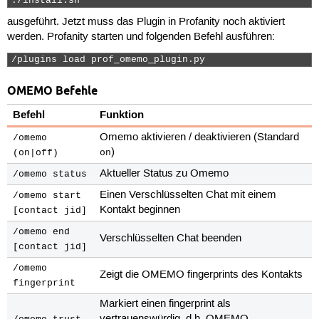
./install.sh  
ausgeführt. Jetzt muss das Plugin in Profanity noch aktiviert
werden. Profanity starten und folgenden Befehl ausführen:
/plugins load prof_omemo_plugin.py  
OMEMO Befehle
Befehl
Funktion
Omemo aktivieren / deaktivieren (Standard
/omemo
)
(on|off)
on
Aktueller Status zu Omemo
/omemo status
Einen Verschlüsselten Chat mit einem
/omemo start
Kontakt beginnen
[contact jid]
/omemo end
Verschlüsselten Chat beenden
[contact jid]
/omemo
Zeigt die OMEMO fingerprints des Kontakts
fingerprint
Markiert einen fingerprint als
vertrauenswürdig, d.h. OMEMO