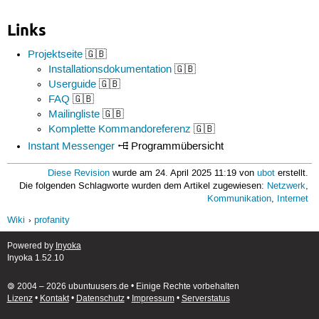
Links
Projektseite
🇬🇧
Installationsdokumentation
🇬🇧
Userguide
🇬🇧
FAQ
🇬🇧
Mailingliste
🇬🇧
Komplette Kommandoreferenz
🇬🇧
Instant Messenger
Programmübersicht
Diese Revision
wurde am 24. April 2025 11:19 von
ubot
erstellt.
Die folgenden Schlagworte wurden dem Artikel zugewiesen:
Netzwerk
,
Kommunikation
,
Internet
Wiki
profanity
Powered by
Inyoka
Inyoka 1.52.10
🄯 2004 – 2026 ubuntuusers.de • Einige Rechte vorbehalten
Lizenz
•
Kontakt
•
Datenschutz
•
Impressum
•
Serverstatus