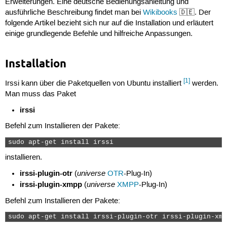
Erweiterungen. Eine deutsche Bedienungsanleitung und
ausführliche Beschreibung findet man bei
Wikibooks
🇩🇪. Der
folgende Artikel bezieht sich nur auf die Installation und erläutert
einige grundlegende Befehle und hilfreiche Anpassungen.
Installation
[1]
Irssi kann über die Paketquellen von Ubuntu installiert
werden.
Man muss das Paket
irssi
Befehl zum Installieren der Pakete:
sudo apt-get install irssi  
installieren.
irssi-plugin-otr
universe
(
OTR
-Plug-In)
irssi-plugin-xmpp
universe
(
XMPP
-Plug-In)
Befehl zum Installieren der Pakete:
sudo apt-get install irssi-plugin-otr irssi-plugin-xmp