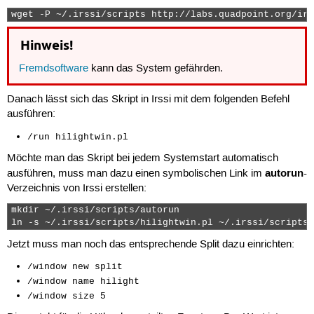
wget -P ~/.irssi/scripts http://labs.quadpoint.org/irs
Hinweis!
Fremdsoftware
kann das System gefährden.
Danach lässt sich das Skript in Irssi mit dem folgenden Befehl
ausführen:
/run hilightwin.pl
Möchte man das Skript bei jedem Systemstart automatisch
autorun
ausführen, muss man dazu einen symbolischen Link im
-
Verzeichnis von Irssi erstellen:
mkdir ~/.irssi/scripts/autorun

ln -s ~/.irssi/scripts/hilightwin.pl ~/.irssi/scripts/
Jetzt muss man noch das entsprechende Split dazu einrichten:
/window new split
/window name hilight
/window size 5