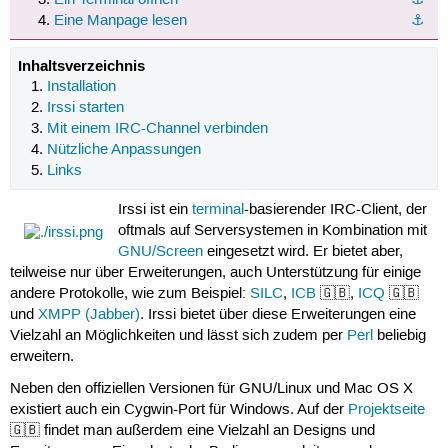
Eine Manpage lesen
⚓︎
Inhaltsverzeichnis
Installation
Irssi starten
Mit einem IRC-Channel verbinden
Nützliche Anpassungen
Links
Irssi ist ein
terminal
-basierender IRC-Client, der
oftmals auf Serversystemen in Kombination mit
GNU/Screen
eingesetzt wird. Er bietet aber,
teilweise nur über Erweiterungen, auch Unterstützung für einige
andere Protokolle, wie zum Beispiel:
SILC
,
ICB
🇬🇧,
ICQ
🇬🇧
und
XMPP (Jabber)
. Irssi bietet über diese Erweiterungen eine
Vielzahl an Möglichkeiten und lässt sich zudem per
Perl
beliebig
erweitern.
Neben den offiziellen Versionen für GNU/Linux und Mac OS X
existiert auch ein Cygwin-Port für Windows. Auf der
Projektseite
🇬🇧 findet man außerdem eine Vielzahl an Designs und