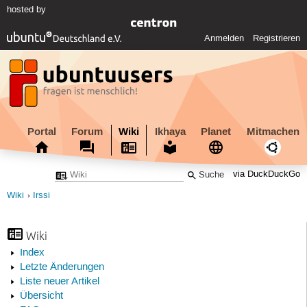
hosted by
Anmelden
Registrieren
Portal
Forum
Wiki
Ikhaya
Planet
Mitmachen
via DuckDuckGo
Wiki
Irssi
Wiki
Index
Letzte Änderungen
Liste neuer Artikel
Übersicht