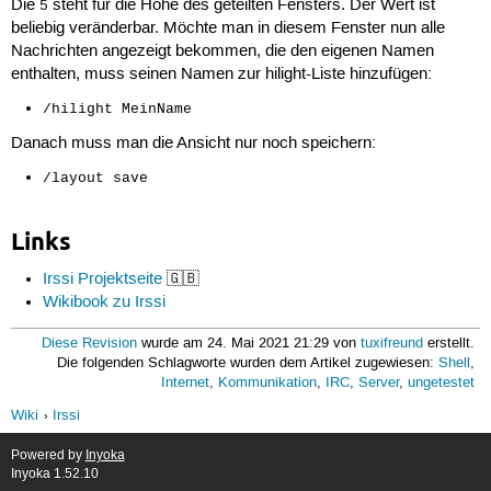
Die
steht für die Höhe des geteilten Fensters. Der Wert ist
5
beliebig veränderbar. Möchte man in diesem Fenster nun alle
Nachrichten angezeigt bekommen, die den eigenen Namen
enthalten, muss seinen Namen zur hilight-Liste hinzufügen:
/hilight MeinName
Danach muss man die Ansicht nur noch speichern:
/layout save
Links
Irssi Projektseite
🇬🇧
Wikibook zu Irssi
Diese Revision
wurde am 24. Mai 2021 21:29 von
tuxifreund
erstellt.
Die folgenden Schlagworte wurden dem Artikel zugewiesen:
Shell
,
Internet
,
Kommunikation
,
IRC
,
Server
,
ungetestet
Wiki
Irssi
Powered by
Inyoka
Inyoka 1.52.10