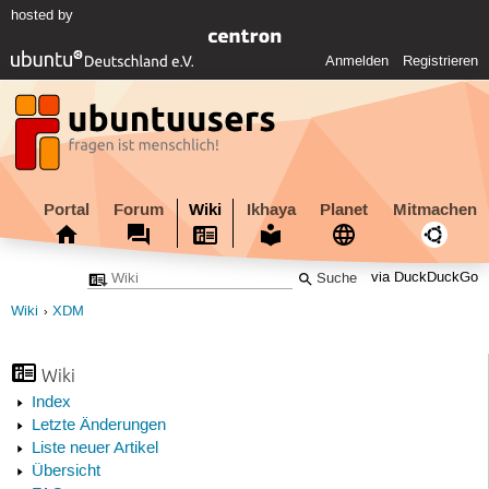
hosted by
Anmelden
Registrieren
Portal
Forum
Wiki
Ikhaya
Planet
Mitmachen
via DuckDuckGo
Wiki
XDM
Wiki
Index
Letzte Änderungen
Liste neuer Artikel
Übersicht