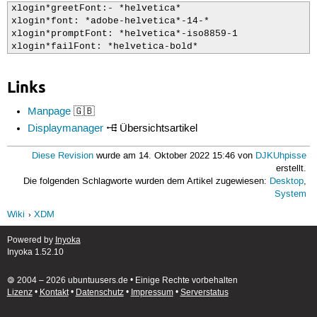
xlogin*greetFont:- *helvetica*

xlogin*font: *adobe-helvetica*-14-*

xlogin*promptFont: *helvetica*-iso8859-1

xlogin*failFont: *helvetica-bold*
Links
Manpage
🇬🇧
Displaymanager
Übersichtsartikel
Diese Revision
wurde am 14. Oktober 2022 15:46 von
DJKUhpisse
erstellt.
Die folgenden Schlagworte wurden dem Artikel zugewiesen:
Desktop
,
System
Wiki
XDM
Powered by
Inyoka
Inyoka 1.52.10
🄯 2004 – 2026 ubuntuusers.de • Einige Rechte vorbehalten
Lizenz
•
Kontakt
•
Datenschutz
•
Impressum
•
Serverstatus