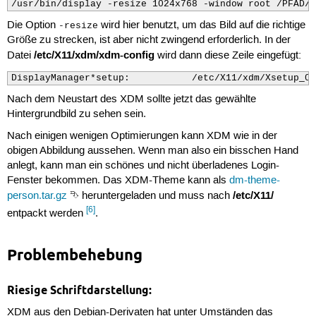
/usr/bin/display -resize 1024x768 -window root /PFAD/Z
Die Option
wird hier benutzt, um das Bild auf die richtige
-resize
Größe zu strecken, ist aber nicht zwingend erforderlich. In der
/etc/X11/xdm/xdm-config
Datei
wird dann diese Zeile eingefügt:
DisplayManager*setup:           /etc/X11/xdm/Xsetup_0
Nach dem Neustart des XDM sollte jetzt das gewählte
Hintergrundbild zu sehen sein.
Nach einigen wenigen Optimierungen kann XDM wie in der
obigen Abbildung aussehen. Wenn man also ein bisschen Hand
anlegt, kann man ein schönes und nicht überladenes Login-
Fenster bekommen. Das XDM-Theme kann als
dm-theme-
/etc/X11/
person.tar.gz
⮷ heruntergeladen und muss nach
[6]
entpackt werden
.
Problembehebung
Riesige Schriftdarstellung:
XDM aus den Debian-Derivaten hat unter Umständen das