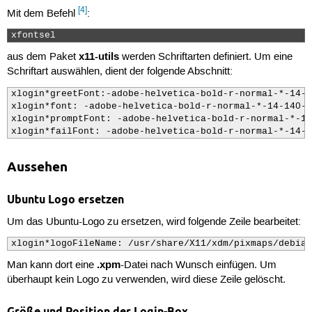
[4]
Mit dem Befehl
:
xfontsel 
x11-utils
aus dem Paket
werden Schriftarten definiert. Um eine
Schriftart auswählen, dient der folgende Abschnitt:
xlogin*greetFont:-adobe-helvetica-bold-r-normal-*-14-1
xlogin*font: -adobe-helvetica-bold-r-normal-*-14-140-7
xlogin*promptFont: -adobe-helvetica-bold-r-normal-*-14
xlogin*failFont: -adobe-helvetica-bold-r-normal-*-14-1
Aussehen
Ubuntu Logo ersetzen
Um das Ubuntu-Logo zu ersetzen, wird folgende Zeile bearbeitet:
xlogin*logoFileName: /usr/share/X11/xdm/pixmaps/debian
.xpm
Man kann dort eine
-Datei nach Wunsch einfügen. Um
überhaupt kein Logo zu verwenden, wird diese Zeile gelöscht.
Größe und Position der Login-Box