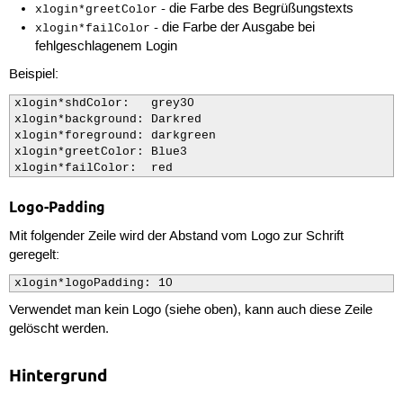
- die Farbe des Begrüßungstexts
xlogin*greetColor
- die Farbe der Ausgabe bei
xlogin*failColor
fehlgeschlagenem Login
Beispiel:
xlogin*shdColor:   grey30

xlogin*background: Darkred

xlogin*foreground: darkgreen

xlogin*greetColor: Blue3

xlogin*failColor:  red
Logo-Padding
Mit folgender Zeile wird der Abstand vom Logo zur Schrift
geregelt:
xlogin*logoPadding: 10
Verwendet man kein Logo (siehe oben), kann auch diese Zeile
gelöscht werden.
Hintergrund