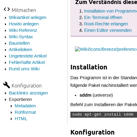
Zum Verständnis dieses
Mitmachen
Installation von Programm
Wikiartikel anlegen
Ein Terminal öffnen
Howto anlegen
Root-Rechte erlangen
Wiki-Referenz
Einen Editor verwenden
Wiki-Syntax
Baustellen
Artikelideen
Ungetestete Artikel
Fehlerhafte Artikel
Installation
Rund ums Wiki
Das Programm ist in der Standar
Konfiguration
folgende Paket nachinstalliert we
Backlinks anzeigen
sddm
universe
(
)
Exportieren
Befehl zum Installieren der Paket
Metadaten
Rohformat
sudo apt-get install sddm 
HTML
Konfiguration