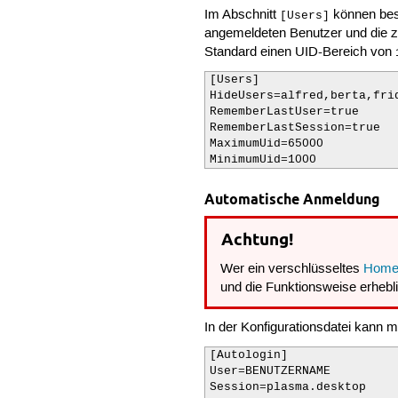
Im Abschnitt
können bes
[Users]
angemeldeten Benutzer und die zu
Standard einen UID-Bereich von
[Users]

HideUsers=alfred,berta,frid
RememberLastUser=true

RememberLastSession=true

MaximumUid=65000

MinimumUid=1000
Automatische Anmeldung
Achtung!
Wer ein verschlüsseltes
Homev
und die Funktionsweise erhebli
In der Konfigurationsdatei kann m
[Autologin]

User=BENUTZERNAME

Session=plasma.desktop
