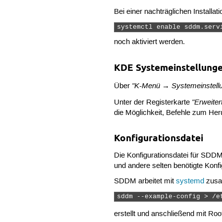
Bei einer nachträglichen Install
systemctl enable sddm.serv
noch aktiviert werden.
KDE Systemeinstellung
"K-Menü → Systemeinstell
Über
"Erweiter
Unter der Registerkarte
die Möglichkeit, Befehle zum He
Konfigurationsdatei
Die Konfigurationsdatei für SDDM
und andere selten benötigte Konfi
SDDM arbeitet mit
systemd
zusam
sddm --example-config > /e
erstellt und anschließend mit Ro