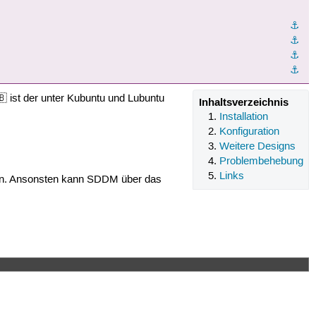
⚓︎
⚓︎
⚓︎
⚓︎
 ist der unter Kubuntu und Lubuntu
Inhaltsverzeichnis
Installation
Konfiguration
Weitere Designs
Problembehebung
Links
lten. Ansonsten kann SDDM über das