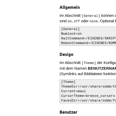
Allgemein
Im Abschnitt
können d
[General]
sind
,
oder
. Optional
on
off
none
[General]

Numlock=on

HaltCommand=/EIGENES/SKRIPT
RebootCommand=/EIGENES/KOM
Design
Im Abschnitt
der Konfigu
[Theme]
BENUTZERNAME
mit dem Namen
(Symlinks auf Bilddateien funktion
[Theme]

ThemeDir=/usr/share/sddm/t
Current=maui              
CursorTheme=breeze_cursors
FacesDir=/usr/share/sddm/f
Benutzer