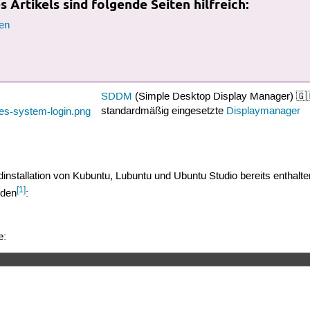
 Artikels sind folgende Seiten hilfreich:
en
SDDM
(Simple Desktop Display Manager) 🇬🇧
standardmäßig eingesetzte
Displaymanager
dinstallation von Kubuntu, Lubuntu und Ubuntu Studio bereits entha
[1]
rden
:
e: