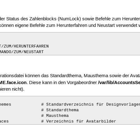
er Status des Zahlenblocks (NumLock) sowie Befehle zum Herunterfa
 können eigene Befehle zum Herunterfahren und Neustart verwendet 
/ZUM/HERUNTERFAHREN

MANDO/ZUM/NEUSTART
rationsdatei können das Standardthema, Mausthema sowie der Avatar
.face.icon
/var/lib/AccountsSe
. Diese kann in den Vorgabeordner
ieren nicht).
hemes            # Standardverzeichnis für Designvorlagen
                 # Standardthema

                 # Mausthema

aces             # Verzeichnis für Avatarbilder