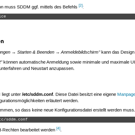
[2]
ation muss SDDM ggf. mittels des Befehls
:
ice 
en
ungen → Starten & Beenden → Anmeldebildschirm"
kann das Design 
t"
können automatische Anmeldung sowie minimale und maximale UID (
runterfahren und Neustart anzupassen.
/etc/sddm.conf
 liegt unter
. Diese Datei besitzt eine eigene
Manpag
gurationsmöglichkeiten erläutert werden.
men, so dass keine neue Konfigurationsdatei erstellt werden muss. E
tc/sddm.conf 
[4]
ot-Rechten bearbeitet werden
.