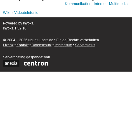
Kommunikation
,
Internet
,
Multimedia
Wiki
Videotelefonie
Powered by
Inyoka
Inyoka 1.52.10
🄯 2004 – 2026 ubuntuusers.de • Einige Rechte vorbehalten
Lizenz
•
Kontakt
•
Datenschutz
•
Impressum
•
Serverstatus
Serverhosting
gespendet von