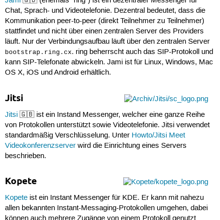
Jami
🇬🇧 (ehemals "ring") ist ein dezentraler Messenger für
Chat, Sprach- und Videotelefonie. Dezentral bedeutet, dass die
Kommunikation peer-to-peer (direkt Teilnehmer zu Teilnehmer)
stattfindet und nicht über einen zentralen Server des Providers
läuft. Nur der Verbindungsaufbau läuft über den zentralen Server
. ring beherrscht auch das SIP-Protokoll und
bootstrap.ring.cx
kann SIP-Telefonate abwickeln. Jami ist für Linux, Windows, Mac
OS X, iOS und Android erhältlich.
Jitsi
Jitsi
🇬🇧 ist ein Instand Messenger, welcher eine ganze Reihe
von Protokollen unterstützt sowie Videotelefonie. Jitsi verwendet
standardmäßig Verschlüsselung. Unter
Howto/Jitsi Meet
Videokonferenzserver
wird die Einrichtung eines Servers
beschrieben.
Kopete
Kopete
ist ein Instant Messenger für KDE. Er kann mit nahezu
allen bekannten Instant-Messaging-Protokollen umgehen, dabei
können auch mehrere Zugänge von einem Protokoll genutzt