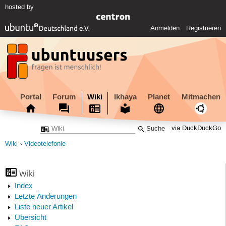
hosted by
Anmelden
Registrieren
Portal
Forum
Wiki
Ikhaya
Planet
Mitmachen
via DuckDuckGo
Wiki
Videotelefonie
Wiki
Index
Letzte Änderungen
Liste neuer Artikel
Übersicht