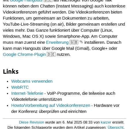
Mit
Google Hangouts
🇩🇪 als Nachfolger von Google Talk
können neben dem Chatten (Instant Messaging) auch kostenlose
Videokonferenzen geführt werden. Die Videokonferenzen bieten
Funktionen, um gemeinsam an Dokumenten zu arbeiten,
YouTube-Live-Streaming (on air), Bilder gemeinsam erstellen und
vieles mehr. Das Ganze funktioniert über Computer (Linux,
Windows, Mac OS X) sowie Smartphone-App. Am Computer
muss man zuerst eine
Erweiterung
🇬🇧 ⮷ installieren. Danach
kann man Hangouts über Google Mail (Gmail), Google+ oder
Google Chrome-Plugin
🇩🇪 nutzen.
Links
Webcams verwenden
WebRTC
Internet-Telefonie
- VoIP-Programme, die teilweise auch
Videotelefonie unterstützen
Howto/Vorbereitung auf Videokonferenzen
- Hardware vor
der Konferenz überprüfen und einrichten
Diese Revision
wurde am 6. Mai 2025 08:33 von
karzer
erstellt.
Die folgenden Schlagworte wurden dem Artikel zugewiesen:
Übersicht
,