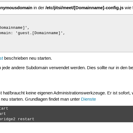
onymousdomain
/etc/jitsi/meet/[Domainname]-config.js
in der
wie 
st
beschrieben neu starten.
 jede andere Subdomain verwendet werden. Dies sollte nur in den bei
st hat/braucht keine eigenen Administrationswerkzeuge. Er ist sofort,
neu starten. Grundlagen findet man unter
Dienste
art

rt

bridge2 restart 