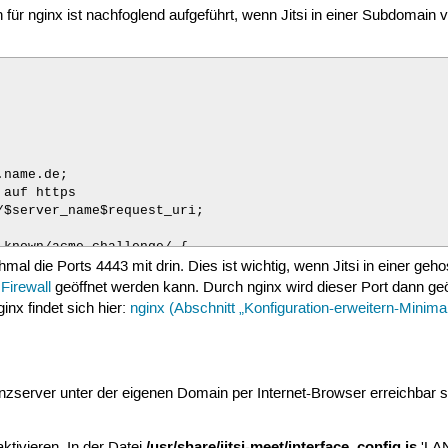
n für nginx ist nachfoglend aufgeführt, wenn Jitsi in einer Subdomain 
hmal die Ports 4443 mit drin. Dies ist wichtig, wenn Jitsi in einer g
e
Firewall
geöffnet werden kann. Durch nginx wird dieser Port dann geö
inx findet sich hier:
nginx (Abschnitt „Konfiguration-erweitern-Minimal
nzserver unter der eigenen Domain per Internet-Browser erreichbar 
/usr/share/jitsi-meet/interface_config.js
tivieren. In der Datei
'LAN