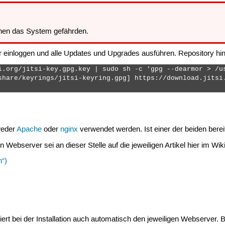
en das System gefährden.
 einloggen und alle Updates und Upgrades ausführen. Repository hi
i.org/jitsi-key.gpg.key | sudo sh -c 'gpg --dearmor > /us
share/keyrings/jitsi-keyring.gpg] https://download.jitsi
weder
Apache
oder
nginx
verwendet werden. Ist einer der beiden bereit
den Webserver sei an dieser Stelle auf die jeweiligen Artikel hier im Wi
n“)
guriert bei der Installation auch automatisch den jeweiligen Webserv