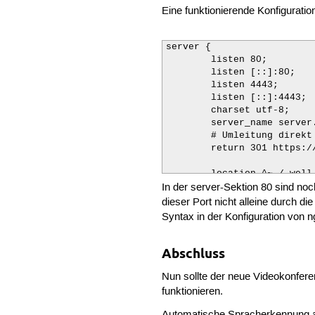
Eine funktionierende Konfiguratio
server {

	listen 80;

	listen [::]:80;

	listen 4443;

	listen [::]:4443;

	charset utf-8;

	server_name server.name.de;

	# Umleitung direkt auf https

	return 301 https://$server_name$request_uri;

	location ^~ /.well-known/acme-challenge/ {

In der server-Sektion 80 sind noc
		default_type "text/plain";

		root /usr/share/jitsi-meet;

dieser Port nicht alleine durch di
	}

Syntax in der Konfiguration von ng
}

server {

Abschluss
	listen 443 ssl http2;

	listen [::]:443 ssl http2;

Nun sollte der neue Videokonfere
	server_name server.name.de;

funktionieren.
	ssl_certificate /link/zum/ssl/zertifikat/fullchain.pem;

	ssl_certificate_key /link/zum/ssl/zertifikat/privkey.pem;

Automatische Spracherkennung ak