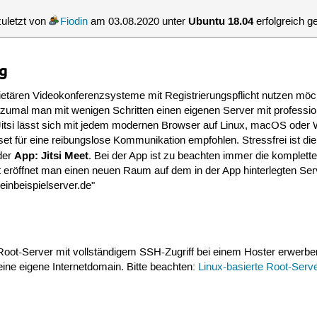
Ubuntu 18.04
uletzt von
Fiodin
am 03.08.2020 unter
erfolgreich ge
g
ietären Videokonferenzsysteme mit Registrierungspflicht nutzen möch
an, zumal man mit wenigen Schritten einen eigenen Server mit professio
Jitsi lässt sich mit jedem modernen Browser auf Linux, macOS oder
t für eine reibungslose Kommunikation empfohlen. Stressfrei ist di
App: Jitsi Meet
der
. Bei der App ist zu beachten immer die komplette
 eröffnet man einen neuen Raum auf dem in der App hinterlegten Ser
meinbeispielserver.de"
ot-Server mit vollständigem SSH-Zugriff bei einem Hoster erwerben (
 eine eigene Internetdomain. Bitte beachten:
Linux-basierte Root-Serv