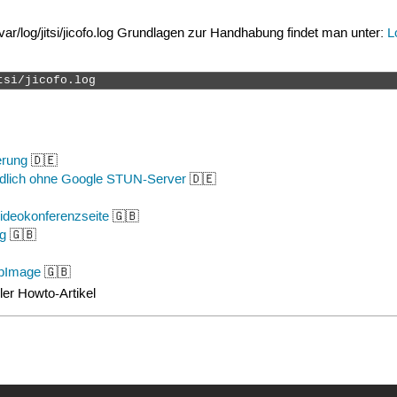
/var/log/jitsi/jicofo.log Grundlagen zur Handhabung findet man unter:
L
tsi/jicofo.log 
erung
🇩🇪
undlich ohne Google STUN-Server
🇩🇪
Videokonferenzseite
🇬🇧
ng
🇬🇧
ppImage
🇬🇧
ler Howto-Artikel