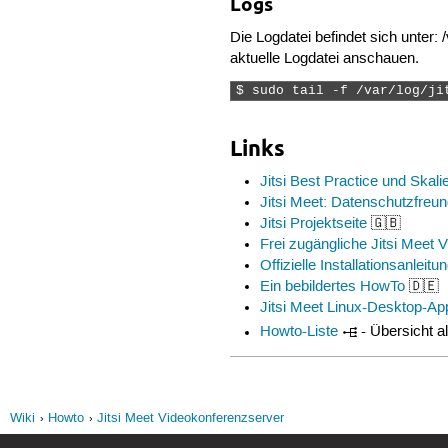
Logs
	}

	# BOSH

Die Logdatei befindet sich unter: 
	location = /http-bind {

		proxy_pass      http://localhost:5280/http-bind;

aktuelle Logdatei anschauen.
		proxy_set_header X-Forwarded-For $remote_addr;

$ sudo tail -f /var/log/ji
		proxy_set_header Host $http_host;

	}

Links
	location ~ ^/([^/?&:'"]+)$ {

		try_files $uri @root_path;

Jitsi Best Practice und Skali
	}

Jitsi Meet: Datenschutzfre
	location @root_path {

Jitsi Projektseite
🇬🇧
		rewrite ^/(.*)$ / break;

Frei zugängliche Jitsi Meet 
	}

Offizielle Installationsanleitu
	# xmpp websockets

Ein bebildertes HowTo
🇩🇪
	location = /xmpp-websocket {

Jitsi Meet Linux-Desktop-A
		proxy_pass http://127.0.0.1:5280/xmpp-websocket?prefix=$prefix&$args;

		proxy_http_version 1.1;

Howto-Liste
- Übersicht al
		proxy_set_header Upgrade $http_upgrade;

		proxy_set_header Connection "upgrade";

		proxy_set_header Host $http_host;

		tcp_nodelay on;

	}

Wiki
Howto
Jitsi Meet Videokonferenzserver