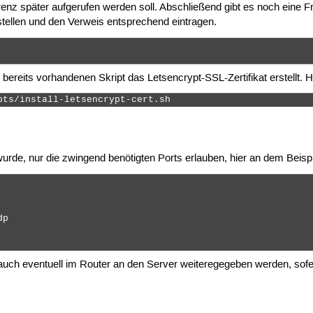
renz später aufgerufen werden soll. Abschließend gibt es noch eine F
erstellen und den Verweis entsprechend eintragen.
 bereits vorhandenen Skript das Letsencrypt-SSL-Zertifikat erstellt.
pts/install-letsencrypt-cert.sh 
 wurde, nur die zwingend benötigten Ports erlauben, hier an dem Beisp
p

auch eventuell im Router an den Server weiteregegeben werden, sofe