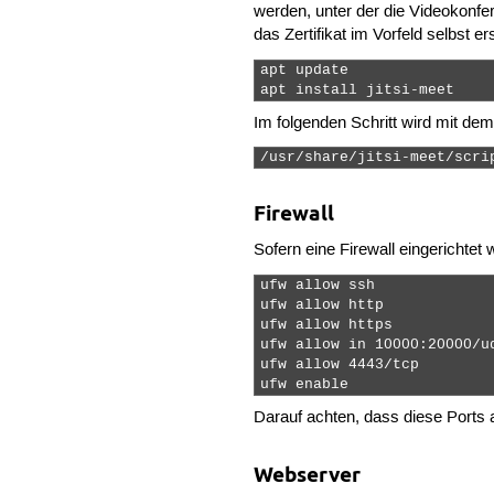
werden, unter der die Videokonfe
das Zertifikat im Vorfeld selbst 
apt update

apt install jitsi-meet 
Im folgenden Schritt wird mit dem
/usr/share/jitsi-meet/scri
Firewall
Sofern eine Firewall eingerichtet
ufw allow ssh

ufw allow http

ufw allow https

ufw allow in 10000:20000/ud
ufw allow 4443/tcp

ufw enable 
Darauf achten, dass diese Ports 
Webserver