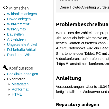
Diese Howto-Anleitung wurde z
Mitmachen
Wikiartikel anlegen
Howto anlegen
Problembeschreibun
Wiki-Referenz
Wiki-Syntax
Wer keines der zahlreichen propr
Baustellen
Jitsi Meet als freie Alternative 
Artikelideen
besten Komfort aufsetzen kann. 
Ungetestete Artikel
Auf PC/Notebooks wird ein Headse
Fehlerhafte Artikel
Smartphone oder Tablett-PC mit 
Rund ums Wiki
Videokonferenz aufzurufen, sonst
"https://" anstatt nur "konferenz.
Konfiguration
Backlinks anzeigen
Anleitung
Exportieren
Metadaten
Voraussetzungen: Ubuntu 18.04 Ro
Rohformat
fertig installierter Webserver und
HTML
Repository anlegen