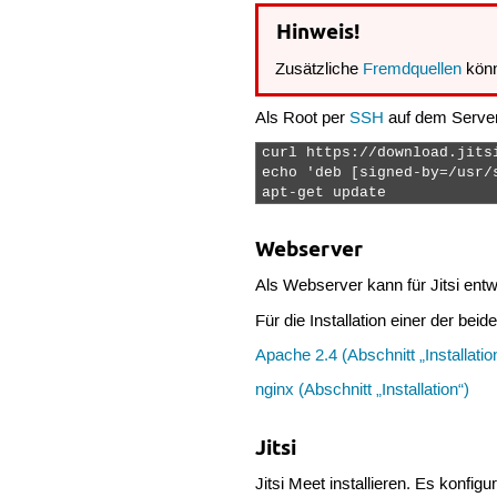
Hinweis!
Zusätzliche
Fremdquellen
könn
Als Root per
SSH
auf dem Server
curl https://download.jits
echo 'deb [signed-by=/usr/
apt-get update 
Webserver
Als Webserver kann für Jitsi ent
Für die Installation einer der bei
Apache 2.4 (Abschnitt „Installatio
nginx (Abschnitt „Installation“)
Jitsi
Jitsi Meet installieren. Es konfi