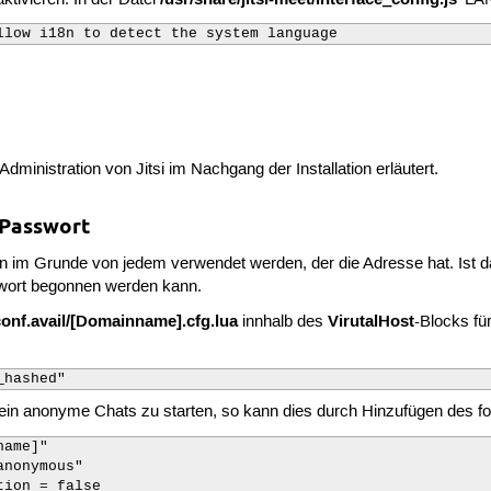
llow i18n to detect the system language
dministration von Jitsi im Nachgang der Installation erläutert.
 Passwort
nn im Grunde von jedem verwendet werden, der die Adresse hat. Ist das
swort begonnen werden kann.
conf.avail/[Domainname].cfg.lua
VirutalHost
innhalb des
-Blocks fü
_hashed"
ein anonyme Chats zu starten, so kann dies durch Hinzufügen des fo
ame]"

tion = false