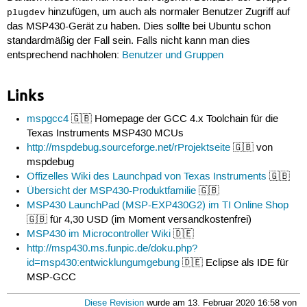
hinzufügen, um auch als normaler Benutzer Zugriff auf
plugdev
das MSP430-Gerät zu haben. Dies sollte bei Ubuntu schon
standardmäßig der Fall sein. Falls nicht kann man dies
entsprechend nachholen:
Benutzer und Gruppen
Links
mspgcc4
🇬🇧 Homepage der GCC 4.x Toolchain für die
Texas Instruments MSP430 MCUs
http://mspdebug.sourceforge.net/rProjektseite
🇬🇧 von
mspdebug
Offizelles Wiki des Launchpad von Texas Instruments
🇬🇧
Übersicht der MSP430-Produktfamilie
🇬🇧
MSP430 LaunchPad (MSP-EXP430G2) im TI Online Shop
🇬🇧 für 4,30 USD (im Moment versandkostenfrei)
MSP430 im Microcontroller Wiki
🇩🇪
http://msp430.ms.funpic.de/doku.php?
id=msp430:entwicklungumgebung
🇩🇪 Eclipse als IDE für
MSP-GCC
Diese Revision
wurde am 13. Februar 2020 16:58 von