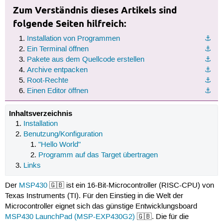
Zum Verständnis dieses Artikels sind
folgende Seiten hilfreich:
Installation von Programmen
⚓︎
Ein Terminal öffnen
⚓︎
Pakete aus dem Quellcode erstellen
⚓︎
Archive entpacken
⚓︎
Root-Rechte
⚓︎
Einen Editor öffnen
⚓︎
Inhaltsverzeichnis
Installation
Benutzung/Konfiguration
"Hello World"
Programm auf das Target übertragen
Links
Der
MSP430
🇬🇧 ist ein 16-Bit-Microcontroller (RISC-CPU) von
Texas Instruments (TI). Für den Einstieg in die Welt der
Microcontroller eignet sich das günstige Entwicklungsboard
MSP430 LaunchPad (MSP-EXP430G2)
🇬🇧. Die für die