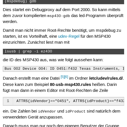
(mspdebug) gdb 
Dies startet ein Debugproxy auf dem Port 2000. So kann mittels
dem zuvor kompilierten
das led-Programm überprüft
msp430-gdb
werden.
Damit man nicht immer Root-Rechte benötigt, um mspdebug zu
starten, ist es Vorteilhaft, eine
udev-Regel
für den MSP430
einzurichten. Zunächst liest man mit
lsusb | grep -i ez430  
die ID des MSP430 aus, was wie folgt aussehen kann:
Bus 002 Device 004: ID 0451:f432 Texas Instruments, In
[5]
[6]
/etc/udev/rules.d/
Danach erstellt man eine Datei
im Ordner
.
80-usb-msp430.rules
Diese kann zum Beispiel
heißen. Darin
fügt man dann in einem Editor mit Root-Rechten die Zeile
1
ein. Die Zahlen bei
und
sind natürlich dem
idVendor
idProduct
verwendeten Gerät anzupassen.
Danach muss man nur noch den eigenen Benutzer der Gruppe