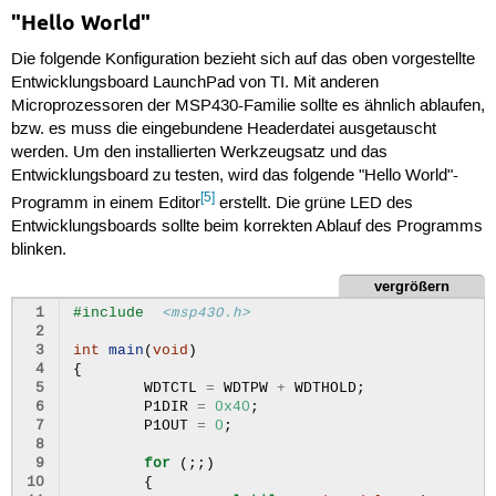
"Hello World"
Die folgende Konfiguration bezieht sich auf das oben vorgestellte
Entwicklungsboard LaunchPad von TI. Mit anderen
Microprozessoren der MSP430-Familie sollte es ähnlich ablaufen,
bzw. es muss die eingebundene Headerdatei ausgetauscht
werden. Um den installierten Werkzeugsatz und das
Entwicklungsboard zu testen, wird das folgende "Hello World"-
[5]
Programm in einem Editor
erstellt. Die grüne LED des
Entwicklungsboards sollte beim korrekten Ablauf des Programms
blinken.
vergrößern
 1
#include
<msp430.h>
 2
 3
int
main
(
void
)
 4
{
 5
WDTCTL
=
WDTPW
+
WDTHOLD
;
 6
P1DIR
=
0x40
;
 7
P1OUT
=
0
;
 8
 9
for
(;;)
10
{