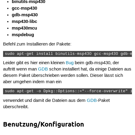
binutils-msp430
gcc-msp430
gdb-msp430
msp430-libc
msp430mcu
mspdebug
Befehl zum Installieren der Pakete:
sudo apt-get install binutils-msp430 gcc-msp430 gdb-ms
Leider gibt es hier einen kleinen
Bug
beim gdb-msp430, der
auftritt wenn man
GDB
schon installiert hat, da einige Dateien aus
diesem Paket überschrieben werden sollen. Dieser lässt sich
aber umgehen indem man ein
sudo apt-get -o Dpkg::Options::="--force-overwrite" in
verwendet und damit die Dateien aus dem
GDB
-Paket
überschreibt.
Benutzung/Konfiguration