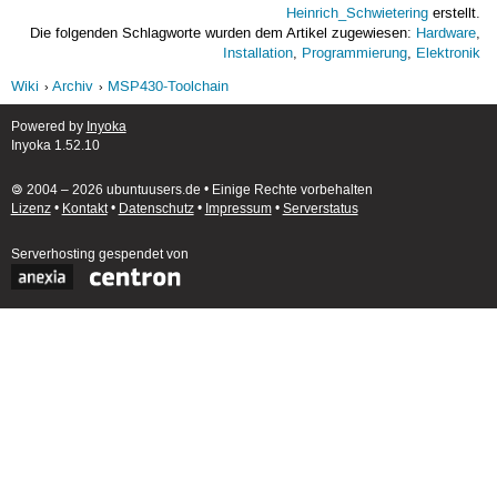
Heinrich_Schwietering
erstellt.
Die folgenden Schlagworte wurden dem Artikel zugewiesen:
Hardware
,
Installation
,
Programmierung
,
Elektronik
Wiki
Archiv
MSP430-Toolchain
Powered by
Inyoka
Inyoka 1.52.10
🄯 2004 – 2026 ubuntuusers.de • Einige Rechte vorbehalten
Lizenz
•
Kontakt
•
Datenschutz
•
Impressum
•
Serverstatus
Serverhosting
gespendet von