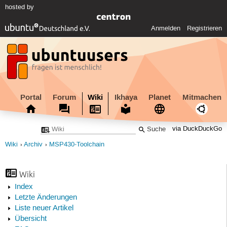
hosted by
Anmelden
Registrieren
Portal
Forum
Wiki
Ikhaya
Planet
Mitmachen
via DuckDuckGo
Wiki
Archiv
MSP430-Toolchain
Wiki
Index
Letzte Änderungen
Liste neuer Artikel
Übersicht