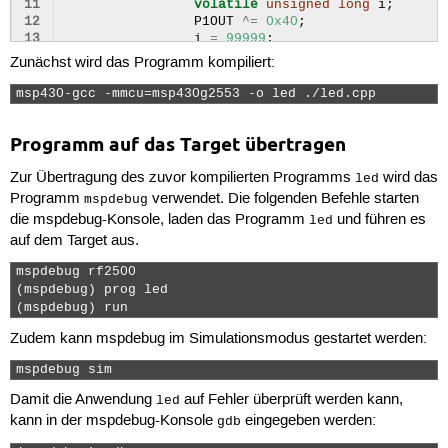
11
volatile
unsigned
long
i
;
12
P1OUT
^=
0x40
;
13
i
=
99999
;
14
Zunächst wird das Programm kompiliert:
15
do
(
i
--
);
16
while
(
i
!=
0
);
msp430-gcc -mmcu=msp430g2553 -o led ./led.cpp 
17
}
18
}
Programm auf das Target übertragen
Zur Übertragung des zuvor kompilierten Programms
wird das
led
Programm
verwendet. Die folgenden Befehle starten
mspdebug
die mspdebug-Konsole, laden das Programm
und führen es
led
auf dem Target aus.
mspdebug rf2500

(mspdebug) prog led

(mspdebug) run 
Zudem kann mspdebug im Simulationsmodus gestartet werden:
mspdebug sim 
Damit die Anwendung
auf Fehler überprüft werden kann,
led
kann in der mspdebug-Konsole
eingegeben werden:
gdb