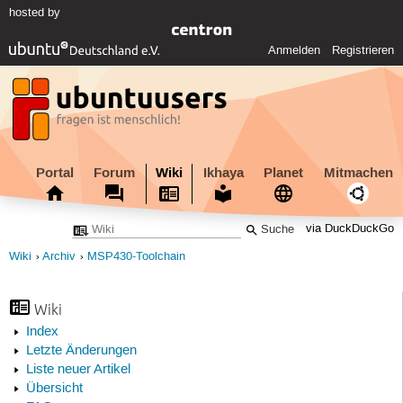
hosted by
Anmelden
Registrieren
Portal
Forum
Wiki
Ikhaya
Planet
Mitmachen
via DuckDuckGo
Wiki
Archiv
MSP430-Toolchain
Wiki
Index
Letzte Änderungen
Liste neuer Artikel
Übersicht