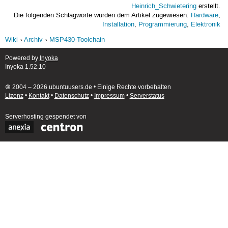
Heinrich_Schwietering
erstellt.
Die folgenden Schlagworte wurden dem Artikel zugewiesen:
Hardware
,
Installation
,
Programmierung
,
Elektronik
Wiki
Archiv
MSP430-Toolchain
Powered by
Inyoka
Inyoka 1.52.10
🄯 2004 – 2026 ubuntuusers.de • Einige Rechte vorbehalten
Lizenz
•
Kontakt
•
Datenschutz
•
Impressum
•
Serverstatus
Serverhosting
gespendet von