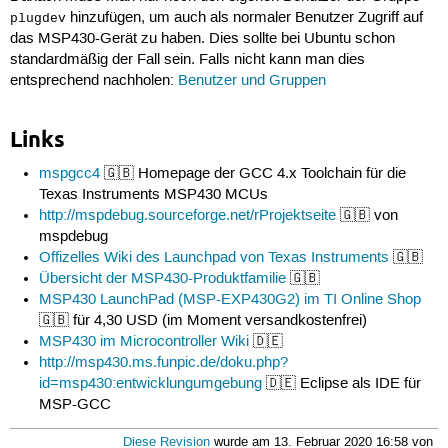
hinzufügen, um auch als normaler Benutzer Zugriff auf
plugdev
das MSP430-Gerät zu haben. Dies sollte bei Ubuntu schon
standardmäßig der Fall sein. Falls nicht kann man dies
entsprechend nachholen:
Benutzer und Gruppen
Links
mspgcc4
🇬🇧 Homepage der GCC 4.x Toolchain für die
Texas Instruments MSP430 MCUs
http://mspdebug.sourceforge.net/rProjektseite
🇬🇧 von
mspdebug
Offizelles Wiki des Launchpad von Texas Instruments
🇬🇧
Übersicht der MSP430-Produktfamilie
🇬🇧
MSP430 LaunchPad (MSP-EXP430G2) im TI Online Shop
🇬🇧 für 4,30 USD (im Moment versandkostenfrei)
MSP430 im Microcontroller Wiki
🇩🇪
http://msp430.ms.funpic.de/doku.php?
id=msp430:entwicklungumgebung
🇩🇪 Eclipse als IDE für
MSP-GCC
Diese Revision
wurde am 13. Februar 2020 16:58 von