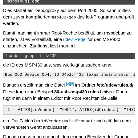
(mspdebug) gdb 
Dies startet ein Debugproxy auf dem Port 2000. So kann mittels
dem zuvor kompilierten
das led-Programm überprüft
msp430-gdb
werden.
Damit man nicht immer Root-Rechte benötigt, um mspdebug zu
starten, ist es Vorteilhaft, eine
udev-Regel
für den MSP430
einzurichten. Zunächst liest man mit
lsusb | grep -i ez430  
die ID des MSP430 aus, was wie folgt aussehen kann:
Bus 002 Device 004: ID 0451:f432 Texas Instruments, In
[5]
[6]
/etc/udev/rules.d/
Danach erstellt man eine Datei
im Ordner
.
80-usb-msp430.rules
Diese kann zum Beispiel
heißen. Darin
fügt man dann in einem Editor mit Root-Rechten die Zeile
1
ein. Die Zahlen bei
und
sind natürlich dem
idVendor
idProduct
verwendeten Gerät anzupassen.
Danach muss man nur noch den eigenen Benutzer der Gruppe