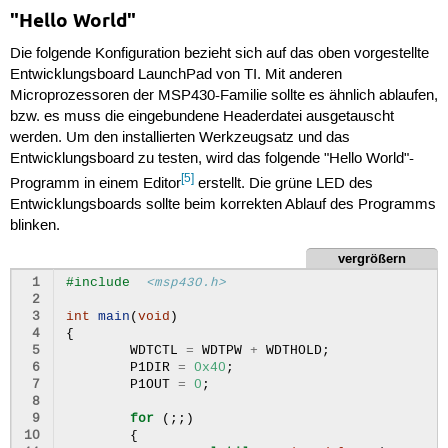
"Hello World"
Die folgende Konfiguration bezieht sich auf das oben vorgestellte
Entwicklungsboard LaunchPad von TI. Mit anderen
Microprozessoren der MSP430-Familie sollte es ähnlich ablaufen,
bzw. es muss die eingebundene Headerdatei ausgetauscht
werden. Um den installierten Werkzeugsatz und das
Entwicklungsboard zu testen, wird das folgende "Hello World"-
[5]
Programm in einem Editor
erstellt. Die grüne LED des
Entwicklungsboards sollte beim korrekten Ablauf des Programms
blinken.
vergrößern
 1
#include
<msp430.h>
 2
 3
int
main
(
void
)
 4
{
 5
WDTCTL
=
WDTPW
+
WDTHOLD
;
 6
P1DIR
=
0x40
;
 7
P1OUT
=
0
;
 8
 9
for
(;;)
10
{