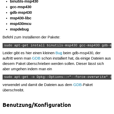
binutils-msp430
gcc-msp430
gdb-msp430
msp430-libc
msp430mcu
mspdebug
Befehl zum Installieren der Pakete:
sudo apt-get install binutils-msp430 gcc-msp430 gdb-ms
Leider gibt es hier einen kleinen
Bug
beim gdb-msp430, der
auftritt wenn man
GDB
schon installiert hat, da einige Dateien aus
diesem Paket überschrieben werden sollen. Dieser lässt sich
aber umgehen indem man ein
sudo apt-get -o Dpkg::Options::="--force-overwrite" in
verwendet und damit die Dateien aus dem
GDB
-Paket
überschreibt.
Benutzung/Konfiguration