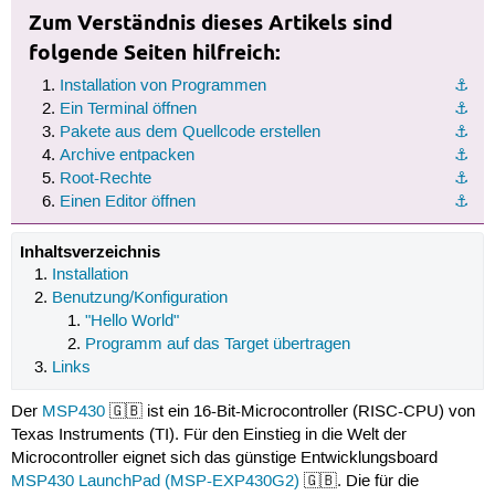
Zum Verständnis dieses Artikels sind
folgende Seiten hilfreich:
Installation von Programmen
⚓︎
Ein Terminal öffnen
⚓︎
Pakete aus dem Quellcode erstellen
⚓︎
Archive entpacken
⚓︎
Root-Rechte
⚓︎
Einen Editor öffnen
⚓︎
Inhaltsverzeichnis
Installation
Benutzung/Konfiguration
"Hello World"
Programm auf das Target übertragen
Links
Der
MSP430
🇬🇧 ist ein 16-Bit-Microcontroller (RISC-CPU) von
Texas Instruments (TI). Für den Einstieg in die Welt der
Microcontroller eignet sich das günstige Entwicklungsboard
MSP430 LaunchPad (MSP-EXP430G2)
🇬🇧. Die für die