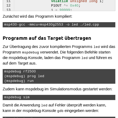
11
volatile
unsigned
long
i
;
12
P1OUT
^=
0x40
;
13
i
=
99999
;
14
Zunächst wird das Programm kompiliert:
15
do
(
i
--
);
16
while
(
i
!=
0
);
msp430-gcc -mmcu=msp430g2553 -o led ./led.cpp 
17
}
18
}
Programm auf das Target übertragen
Zur Übertragung des zuvor kompilierten Programms
wird das
led
Programm
verwendet. Die folgenden Befehle starten
mspdebug
die mspdebug-Konsole, laden das Programm
und führen es
led
auf dem Target aus.
mspdebug rf2500

(mspdebug) prog led

(mspdebug) run 
Zudem kann mspdebug im Simulationsmodus gestartet werden:
mspdebug sim 
Damit die Anwendung
auf Fehler überprüft werden kann,
led
kann in der mspdebug-Konsole
eingegeben werden:
gdb