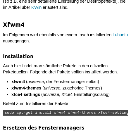
(so z.B. eine sehr detaillierte Einstellung der Desktopeffekte), die
im Artikel über
KWin
erläutert sind.
Xfwm4
Im Folgenden wird ebenfalls von einem frisch installierten
Lubuntu
ausgegangen.
Installation
Auch hier findet man sämtliche Pakete in den offiziellen
Paketquellen. Folgende drei Pakete sollten installiert werden:
xfwm4
universe
(
, der Fenstermanager selbst)
xfwm4-themes
universe
(
, zugehörige Themes)
xfce4-settings
universe
(
, Xfce4-Einstellungsdialog)
Befehl zum Installieren der Pakete:
sudo apt-get install xfwm4 xfwm4-themes xfce4-settings
Ersetzen des Fenstermanagers