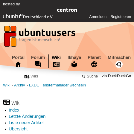
hosted by
Anmelden
Registrieren
Portal
Forum
Wiki
Ikhaya
Planet
Mitmachen
via DuckDuckGo
Wiki
Archiv
LXDE Fenstermanager wechseln
Wiki
Index
Letzte Änderungen
Liste neuer Artikel
Übersicht