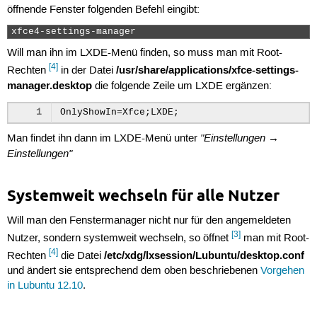
öffnende Fenster folgenden Befehl eingibt:
xfce4-settings-manager 
Will man ihn im LXDE-Menü finden, so muss man mit Root-
[4]
/usr/share/applications/xfce-settings-
Rechten
in der Datei
manager.desktop
die folgende Zeile um LXDE ergänzen:
1
"Einstellungen →
Man findet ihn dann im LXDE-Menü unter
Einstellungen"
Systemweit wechseln für alle Nutzer
Will man den Fenstermanager nicht nur für den angemeldeten
[3]
Nutzer, sondern systemweit wechseln, so öffnet
man mit Root-
[4]
/etc/xdg/lxsession/Lubuntu/desktop.conf
Rechten
die Datei
und ändert sie entsprechend dem oben beschriebenen
Vorgehen
in Lubuntu 12.10
.