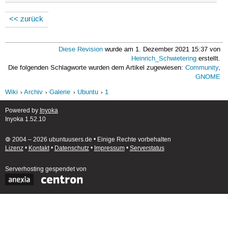
<< zurück
Diese Revision
wurde am 1. Dezember 2021 15:37 von
Heinrich_Schwietering
erstellt.
Die folgenden Schlagworte wurden dem Artikel zugewiesen:
Community
,
GNOME
Wiki
Archiv
Galerie
Ubuntu
1
Powered by
Inyoka
Inyoka 1.52.10
🄯 2004 – 2026 ubuntuusers.de • Einige Rechte vorbehalten
Lizenz
•
Kontakt
•
Datenschutz
•
Impressum
•
Serverstatus
Serverhosting
gespendet von