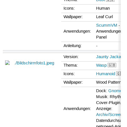
Thema:
Dust
🇬🇧
Icons:
Human
Wallpaper:
Leaf Curl
ScummVM
-
Anwendungen:
Anwendungen fü
Panel
Anleitung:
-
Version:
Jaunty Jackalop
Thema:
Wasp
🇬🇧
Icons:
Humanoid
🇬🇧
Wallpaper:
Wood Pattern
Dock:
Gnome-D
Musik: Rhythmb
Cover-Plugin, C
Anwendungen:
Anzeige:
Archiv/Screenle
Datendurchsatz:
netspeed-Applet