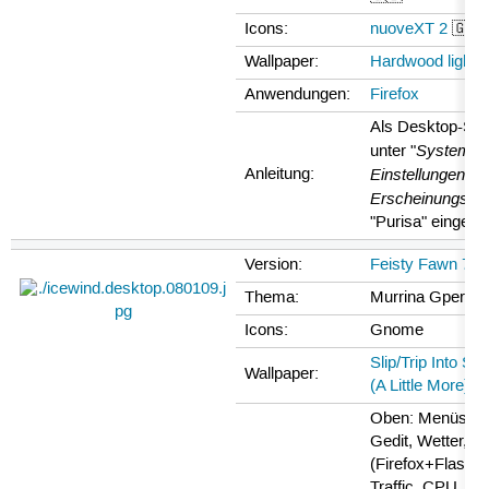
Icons:
nuoveXT 2
🇬🇧
Wallpaper:
Hardwood lights
Anwendungen:
Firefox
Als Desktop-Schr
System 
unter "
Einstellungen →
Anleitung:
Erscheinungsbil
"Purisa" eingeste
Version:
Feisty Fawn 7.0
Thema:
Murrina Gperfec
Icons:
Gnome
Slip/Trip Into S
Wallpaper:
(A Little More)
Oben: Menüs, Fi
Gedit, Wetter, xki
(Firefox+Flash=
Traffic, CPU,