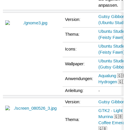
anpassen.
Gutsy Gibbon 7.
Version:
(Ubuntu Studio)
Ubuntu Studio A
Thema:
(Feisty Fawn)
Ubuntu Studio A
Icons:
(Feisty Fawn)
Ubuntu Studio A
Wallpaper:
(Gutsy Gibbon)
Aqualung
🇬🇧 ,
Anwendungen:
Hydrogen
🇬🇧
Anleitung:
-
Version:
Gutsy Gibbon 7.
GTK2 - Light Co
Murrina
🇬🇧 -
L
Thema:
Coffee Emerald
🇬🇧