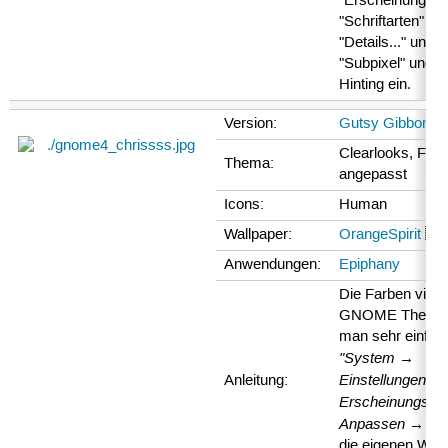
"Erscheinungsbil
"Schriftarten" un
"Details..." und st
"Subpixel" und g
Hinting ein.
Version:
Gutsy Gibbon 7.
Clearlooks, Far
Thema:
angepasst
Icons:
Human
Wallpaper:
OrangeSpirit
🇬
Anwendungen:
Epiphany
Die Farben viele
GNOME Themen
man sehr einfac
"System →
Einstellungen →
Anleitung:
Erscheinungsbi
Anpassen → Fa
die eigenen Wü