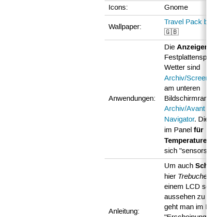
Icons:
Gnome
Travel Pack by p
Wallpaper:
🇬🇧
Anzeigen
Die
fü
Festplattenspeic
Wetter sind
Archiv/Screenle
am unteren
Anwendungen:
Bildschirmrand
Archiv/Avant W
A
Navigator
. Die
für
im Panel
Temperaturen
n
sich "sensors-ap
Schrif
Um auch
Trebuchet
hier
, 
einem LCD sch
aussehen zu las
geht man im Fen
Anleitung: