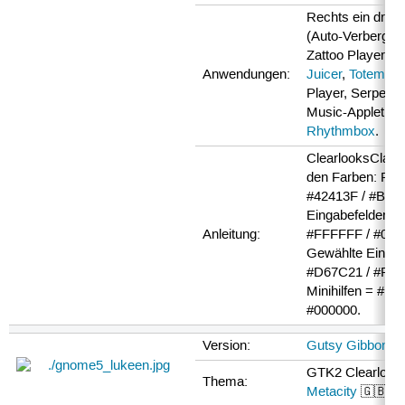
Rechts ein dritt
(Auto-Verbergen)
Zattoo Player,
S
Anwendungen:
Juicer
,
Totem
als
Player, Serpenti
Music-Applet für
Rhythmbox
.
ClearlooksClass
den Farben: Fen
#42413F / #BFB
Eingabefelder =
Anleitung:
#FFFFFF / #000
Gewählte Einträ
#D67C21 / #FFF
Minihilfen = #FF
#000000.
Version:
Gutsy Gibbon 7.
GTK2 Clearlook
Thema:
Metacity
🇬🇧