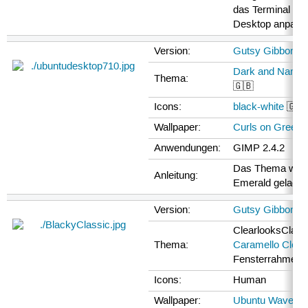
das Terminal d
Desktop anpass
Version:
Gutsy Gibbon 7.
Dark and Namel
Thema:
🇬🇧
Icons:
black-white
🇬🇧
Wallpaper:
Curls on Green

Anwendungen:
GIMP 2.4.2
Das Thema wird
Anleitung:
Emerald geladen
Version:
Gutsy Gibbon 7.
ClearlooksClass
Thema:
Caramello Clear
Fensterrahmen.
Icons:
Human
Wallpaper:
Ubuntu Waves