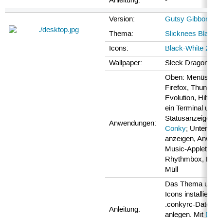
Anleitung:
-
Version:
Gutsy Gibbon 7.
Thema:
Slicknees Black
Icons:
Black-White 2 St
Wallpaper:
Sleek Dragon
Oben: Menüs, O
Firefox, Thunder
Evolution, Hilfe;
ein Terminal und
Statusanzeige p
Anwendungen:
Conky
; Unten: 
anzeigen, Anwe
Music-Applet für
Rhythmbox, Des
Müll
Das Thema und 
Icons installieren
.conkyrc-Datei s
Anleitung:
anlegen. Mit
Devi