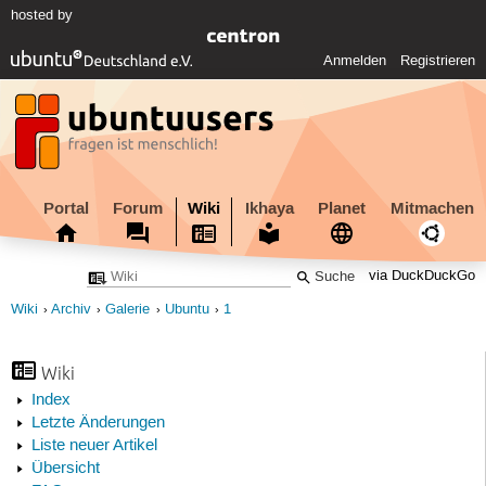
hosted by
Anmelden
Registrieren
Portal
Forum
Wiki
Ikhaya
Planet
Mitmachen
via DuckDuckGo
Wiki
Archiv
Galerie
Ubuntu
1
Wiki
Index
Letzte Änderungen
Liste neuer Artikel
Übersicht