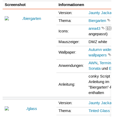
Screenshot
Informationen
Version:
Jaunty Jackalop
Thema:
Biergarten
⮷ 🇬
area43
⮷ 🇬🇧 (
Icons:
angepasst)
Mauszeiger:
DMZ white
Autumn widescr
Wallpaper:
wallpapers
⮷ 🇬
AWN
,
Terminal
,
Anwendungen:
Sonata
und
Epip
conky Script ist i
Anleitung im
Anleitung:
"Biergarten"-Pa
enthalten
Version:
Jaunty Jackalop
Thema:
Tinted Glass
⮷ 