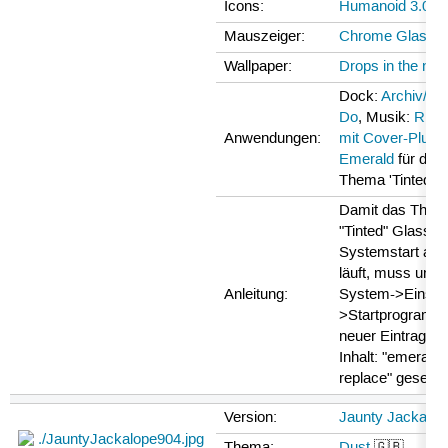
Icons:
Humanoid 3.0
⮷ 
Mauszeiger:
Chrome Glass
⮷
Wallpaper:
Drops in the net
Dock:
Archiv/
Do
, Musik:
Rhy
Anwendungen:
mit Cover-Plugi
Emerald
für das
Thema 'Tinted G
Damit das The
"Tinted" Glass b
Systemstart aut
läuft, muss unte
Anleitung:
System->Einstel
>Startprogramm
neuer Eintrag m
Inhalt: "emerald 
replace" gesetzt
Version:
Jaunty Jackalop