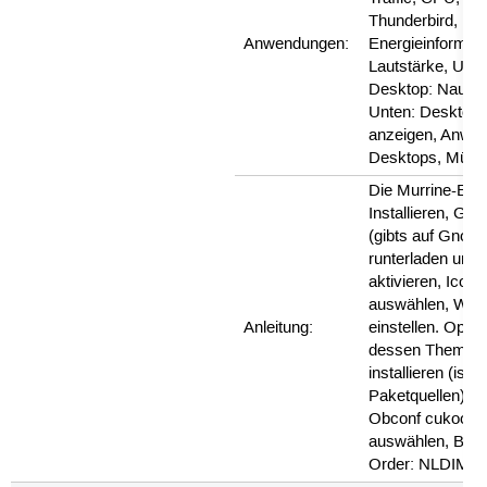
Thunderbird,
Anwendungen:
Energieinformati
Lautstärke, Uhrz
Desktop: Nautilu
Unten: Desktop
anzeigen, Anwe
Desktops, Müll
Die Murrine-Eng
Installieren, Gpe
(gibts auf Gnom
runterladen und
aktivieren, Icon-
auswählen, Wall
Anleitung:
einstellen. Ope
dessen Themes
installieren (ist i
Paketquellen), ü
Obconf cukoo-sp
auswählen, Butt
Order: NLDIMC