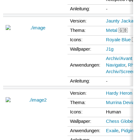
Anleitung:
-
Version:
Jaunty Jackalop
Thema:
Metal
🇬🇧
Icons:
Royale Blue
🇬
Wallpaper:
J1g
Archiv/Avant W
Anwendungen:
Navigator
,
Rhyt
Archiv/Screenle
Anleitung:
-
Version:
Hardy Heron 8.
Thema:
Murrina Deviant
Icons:
Human
Wallpaper:
Chess Globe
Anwendungen:
Exaile
,
Pidgin
,
T