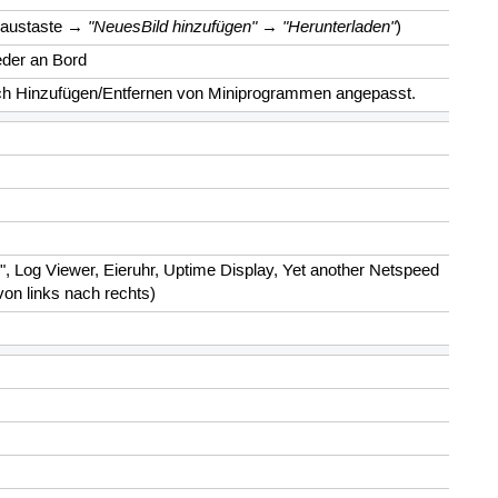
"NeuesBild hinzufügen"
"Herunterladen"
→
→
)
ieder an Bord
rch Hinzufügen/Entfernen von Miniprogrammen angepasst.
k", Log Viewer, Eieruhr, Uptime Display, Yet another Netspeed
(von links nach rechts)