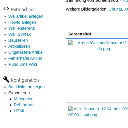
Sammlung von Screenshots -
Ku
Mitmachen
Weitere Bildergalerien:
Ubuntu
,
X
Wikiartikel anlegen
Howto anlegen
Wiki-Referenz
Screenshot
Wiki-Syntax
Baustellen
Artikelideen
Ungetestete Artikel
Fehlerhafte Artikel
Rund ums Wiki
Konfiguration
Backlinks anzeigen
Exportieren
Metadaten
Rohformat
HTML