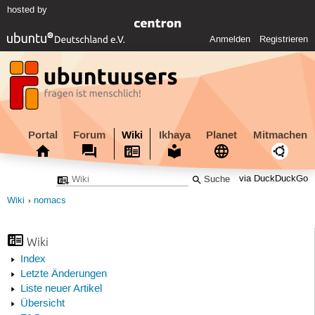
hosted by
Anmelden
Registrieren
Portal
Forum
Wiki
Ikhaya
Planet
Mitmachen
via DuckDuckGo
Wiki
nomacs
Wiki
Index
Letzte Änderungen
Liste neuer Artikel
Übersicht