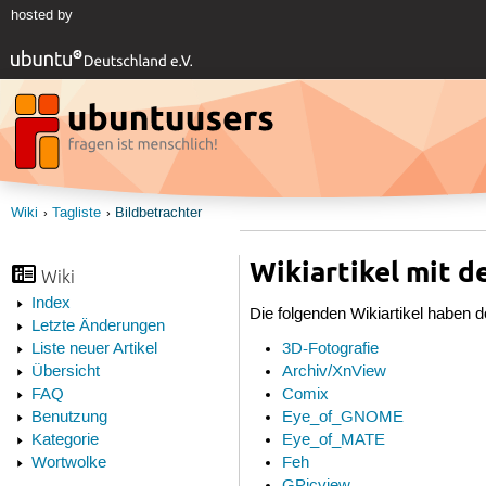
hosted by
Wiki
Tagliste
Bildbetrachter
Wikiartikel mit d
Wiki
Index
Die folgenden Wikiartikel haben d
Letzte Änderungen
3D-Fotografie
Liste neuer Artikel
Archiv/XnView
Übersicht
Comix
FAQ
Eye_of_GNOME
Benutzung
Eye_of_MATE
Kategorie
Feh
Wortwolke
GPicview