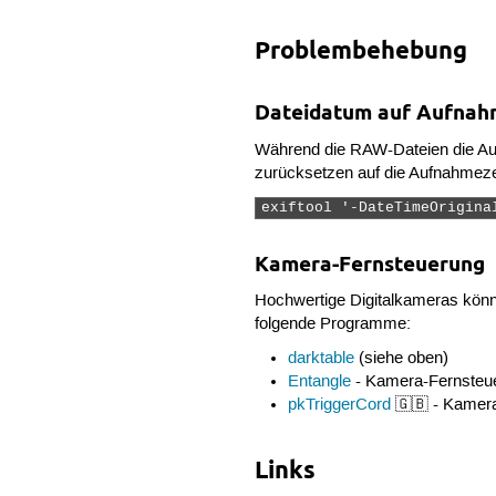
Problembehebung
Dateidatum auf Aufnah
Während die RAW-Dateien die Au
zurücksetzen auf die Aufnahmezei
exiftool '-DateTimeOrigina
Kamera-Fernsteuerung
Hochwertige Digitalkameras könn
folgende Programme:
darktable
(siehe oben)
Entangle
- Kamera-Fernsteue
pkTriggerCord
🇬🇧 - Kamera
Links