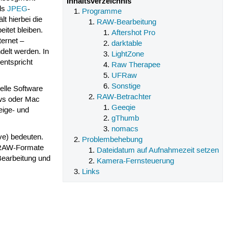
Inhaltsverzeichnis
als
JPEG
-
Programme
t hierbei die
RAW-Bearbeitung
itet bleiben.
Aftershot Pro
ternet –
darktable
delt werden. In
LightZone
entspricht
Raw Therapee
UFRaw
Sonstige
elle Software
RAW-Betrachter
ows oder Mac
Geeqie
eige- und
gThumb
nomacs
ive) bedeuten.
Problembehebung
n RAW-Formate
Dateidatum auf Aufnahmezeit setzen
Bearbeitung und
Kamera-Fernsteuerung
Links