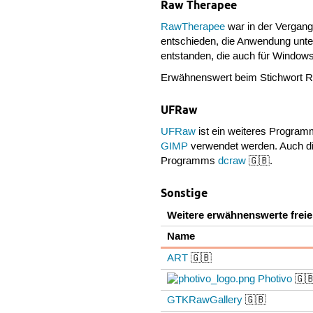
Raw Therapee
RawTherapee
war in der Vergang
entschieden, die Anwendung unter
entstanden, die auch für Windows
Erwähnenswert beim Stichwort R
UFRaw
UFRaw
ist ein weiteres Progra
GIMP
verwendet werden. Auch di
Programms
dcraw
🇬🇧.
Sonstige
Weitere erwähnenswerte freie
Name
ART
🇬🇧
Photivo
🇬
GTKRawGallery
🇬🇧