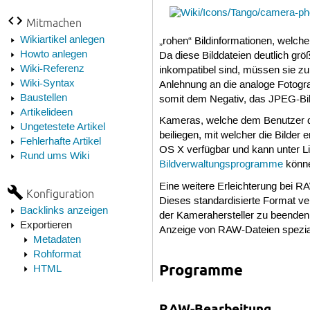
Mitmachen
Wikiartikel anlegen
„rohen“ Bildinformationen, welche
Howto anlegen
Da diese Bilddateien deutlich gr
Wiki-Referenz
inkompatibel sind, müssen sie z
Wiki-Syntax
Anlehnung an die analoge Fotogr
Baustellen
somit dem Negativ, das JPEG-Bi
Artikelideen
Kameras, welche dem Benutzer den
Ungetestete Artikel
beiliegen, mit welcher die Bilde
Fehlerhafte Artikel
OS X verfügbar und kann unter Lin
Rund ums Wiki
Bildverwaltungsprogramme
könne
Eine weitere Erleichterung bei R
Konfiguration
Dieses standardisierte Format v
Backlinks anzeigen
der Kamerahersteller zu beenden
Exportieren
Anzeige von RAW-Dateien speziali
Metadaten
Rohformat
Programme
HTML
RAW-Bearbeitung