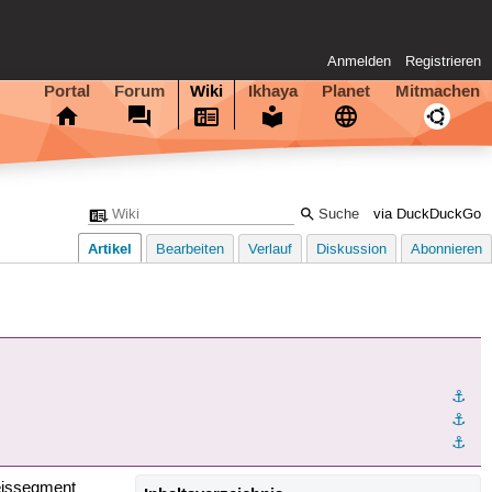
Anmelden
Registrieren
Portal
Forum
Wiki
Ikhaya
Planet
Mitmachen
via DuckDuckGo
Artikel
Bearbeiten
Verlauf
Diskussion
Abonnieren
⚓︎
⚓︎
⚓︎
eissegment