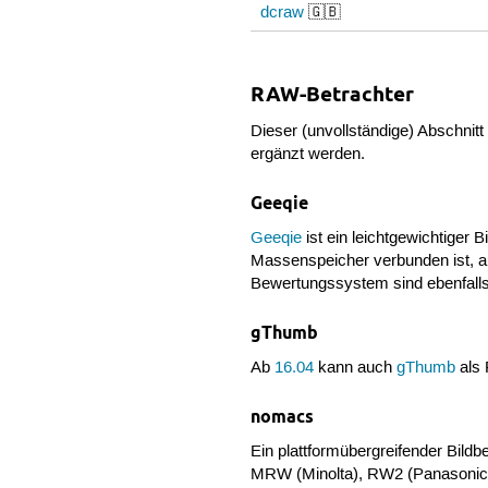
dcraw
🇬🇧
RAW-Betrachter
Dieser (unvollständige) Abschni
ergänzt werden.
Geeqie
Geeqie
ist ein leichtgewichtiger
Massenspeicher verbunden ist, a
Bewertungssystem sind ebenfall
gThumb
Ab
16.04
kann auch
gThumb
als 
nomacs
Ein plattformübergreifender Bildb
MRW (Minolta), RW2 (Panasonic