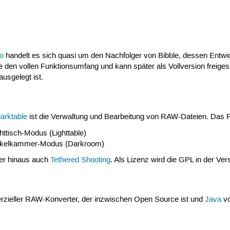
ro
handelt es sich quasi um den Nachfolger von Bibble, dessen Entw
ge den vollen Funktionsumfang und kann später als Vollversion freige
usgelegt ist.
darktable
ist die Verwaltung und Bearbeitung von RAW-Dateien. Das 
httisch-Modus (Lighttable)
Dunkelkammer-Modus (Darkroom)
er hinaus auch
Tethered Shooting
. Als Lizenz wird die GPL in der Ver
rzieller RAW-Konverter, der inzwischen Open Source ist und
Java
vo