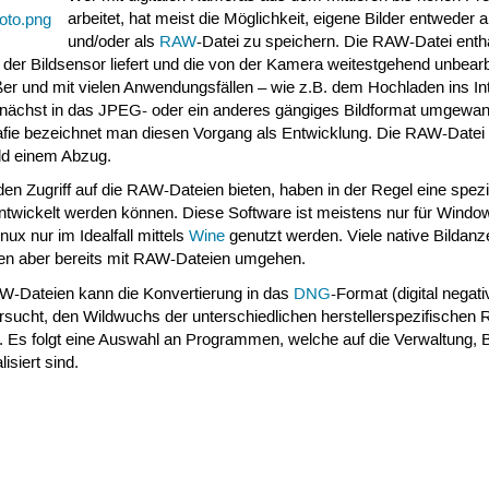
arbeitet, hat meist die Möglichkeit, eigene Bilder entweder 
und/oder als
RAW
-Datei zu speichern. Die RAW-Datei enthäl
 der Bildsensor liefert und die von der Kamera weitestgehend unbearbe
ößer und mit vielen Anwendungsfällen – wie z.B. dem Hochladen ins In
unächst in das JPEG- oder ein anderes gängiges Bildformat umgewan
afie bezeichnet man diesen Vorgang als Entwicklung. Die RAW-Datei 
ld einem Abzug.
 Zugriff auf die RAW-Dateien bieten, haben in der Regel eine spezi
r entwickelt werden können. Diese Software ist meistens nur für Wind
ux nur im Idealfall mittels
Wine
genutzt werden. Viele native Bildanz
n aber bereits mit RAW-Dateien umgehen.
AW-Dateien kann die Konvertierung in das
DNG
-Format (digital negat
ersucht, den Wildwuchs der unterschiedlichen herstellerspezifische
. Es folgt eine Auswahl an Programmen, welche auf die Verwaltung, 
siert sind.