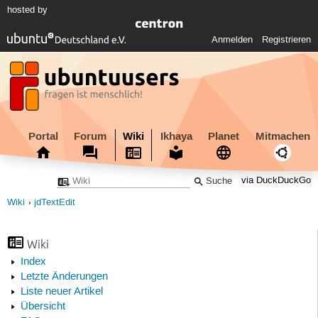
hosted by
Anmelden
Registrieren
Portal
Forum
Wiki
Ikhaya
Planet
Mitmachen
via DuckDuckGo
Wiki
jdTextEdit
Wiki
Index
Letzte Änderungen
Liste neuer Artikel
Übersicht