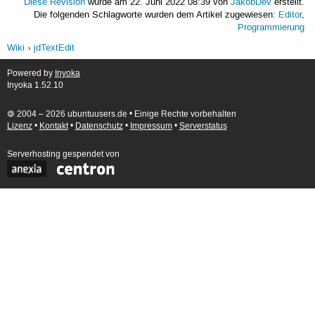
Diese Revision
wurde am 22. Juni 2022 08:39 von
JakobDev
erstellt.
Die folgenden Schlagworte wurden dem Artikel zugewiesen:
Editor
,
Programmierung
Wiki
jdTextEdit
Powered by
Inyoka
Inyoka 1.52.10
🄯 2004 – 2026 ubuntuusers.de • Einige Rechte vorbehalten
Lizenz
•
Kontakt
•
Datenschutz
•
Impressum
•
Serverstatus
Serverhosting
gespendet von