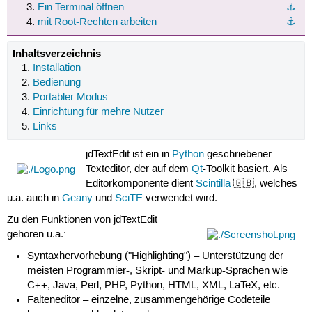
Ein Terminal öffnen
⚓︎
mit Root-Rechten arbeiten
⚓︎
Inhaltsverzeichnis
Installation
Bedienung
Portabler Modus
Einrichtung für mehre Nutzer
Links
jdTextEdit ist ein in
Python
geschriebener
Texteditor, der auf dem
Qt
-Toolkit basiert. Als
Editorkomponente dient
Scintilla
🇬🇧, welches
u.a. auch in
Geany
und
SciTE
verwendet wird.
Zu den Funktionen von jdTextEdit
gehören u.a.:
Syntaxhervorhebung ("Highlighting") – Unterstützung der
meisten Programmier-, Skript- und Markup-Sprachen wie
C++, Java, Perl, PHP, Python, HTML, XML, LaTeX, etc.
Falteneditor – einzelne, zusammengehörige Codeteile