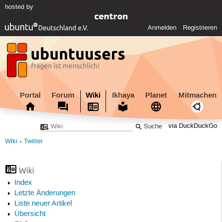
hosted by
Anmelden
Registrieren
Portal
Forum
Wiki
Ikhaya
Planet
Mitmachen
via DuckDuckGo
Wiki
Twitter
Wiki
Index
Letzte Änderungen
Liste neuer Artikel
Übersicht