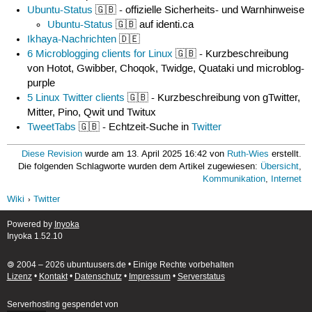
Ubuntu-Status
🇬🇧 - offizielle Sicherheits- und Warnhinweise
Ubuntu-Status
🇬🇧 auf identi.ca
Ikhaya-Nachrichten
🇩🇪
6 Microblogging clients for Linux
🇬🇧 - Kurzbeschreibung
von Hotot, Gwibber, Choqok, Twidge, Quataki und microblog-
purple
5 Linux Twitter clients
🇬🇧 - Kurzbeschreibung von gTwitter,
Mitter, Pino, Qwit und Twitux
TweetTabs
🇬🇧 - Echtzeit-Suche in
Twitter
Diese Revision
wurde am 13. April 2025 16:42 von
Ruth-Wies
erstellt.
Die folgenden Schlagworte wurden dem Artikel zugewiesen:
Übersicht
,
Kommunikation
,
Internet
Wiki
Twitter
Powered by
Inyoka
Inyoka 1.52.10
🄯 2004 – 2026 ubuntuusers.de • Einige Rechte vorbehalten
Lizenz
•
Kontakt
•
Datenschutz
•
Impressum
•
Serverstatus
Serverhosting
gespendet von