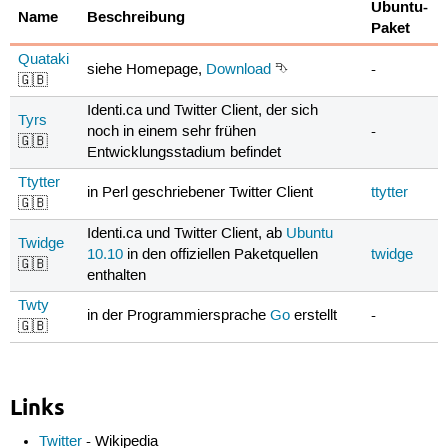
Ubuntu-
Name
Beschreibung
Paket
Quataki
siehe Homepage,
Download
⮷
-
🇬🇧
Identi.ca und Twitter Client, der sich
Tyrs
noch in einem sehr frühen
-
🇬🇧
Entwicklungsstadium befindet
Ttytter
in Perl geschriebener Twitter Client
ttytter
🇬🇧
Identi.ca und Twitter Client, ab
Ubuntu
Twidge
10.10
in den offiziellen Paketquellen
twidge
🇬🇧
enthalten
Twty
in der Programmiersprache
Go
erstellt
-
🇬🇧
Links
Twitter
- Wikipedia