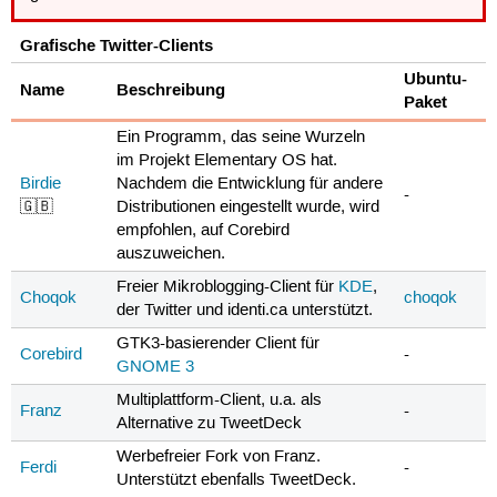
Grafische Twitter-Clients
Ubuntu-
Name
Beschreibung
Paket
Ein Programm, das seine Wurzeln
im Projekt Elementary OS hat.
Birdie
Nachdem die Entwicklung für andere
-
🇬🇧
Distributionen eingestellt wurde, wird
empfohlen, auf Corebird
auszuweichen.
Freier Mikroblogging-Client für
KDE
,
Choqok
choqok
der Twitter und identi.ca unterstützt.
GTK3-basierender Client für
Corebird
-
GNOME 3
Multiplattform-Client, u.a. als
Franz
-
Alternative zu TweetDeck
Werbefreier Fork von Franz.
Ferdi
-
Unterstützt ebenfalls TweetDeck.