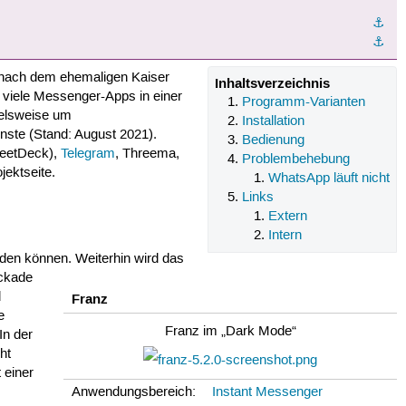
⚓︎
⚓︎
 nach dem ehemaligen Kaiser
Inhaltsverzeichnis
 viele Messenger-Apps in einer
Programm-Varianten
ielsweise um
Installation
nste (Stand: August 2021).
Bedienung
weetDeck),
Telegram
, Threema,
Problembehebung
jektseite.
WhatsApp läuft nicht
Links
Extern
Intern
erden können. Weiterhin wird das
ockade
d
Franz
e
Franz im „Dark Mode“
In der
ht
 einer
Anwendungsbereich:
Instant Messenger