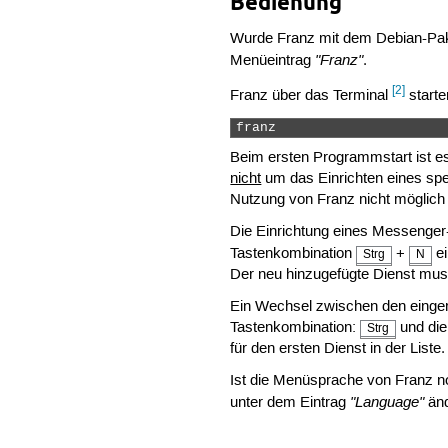
Bedienung
Wurde Franz mit dem Debian-Paket
"Franz"
Menüeintrag
.
[2]
Franz über das Terminal
starte
franz 
Beim ersten Programmstart ist e
nicht
um das Einrichten eines spe
Nutzung von Franz nicht möglich 
Die Einrichtung eines Messenger-
Tastenkombination
+
ei
Strg
N
Der neu hinzugefügte Dienst mus
Ein Wechsel zwischen den eingeri
Tastenkombination:
und die
Strg
für den ersten Dienst in der List
Ist die Menüsprache von Franz n
"Language"
unter dem Eintrag
änd