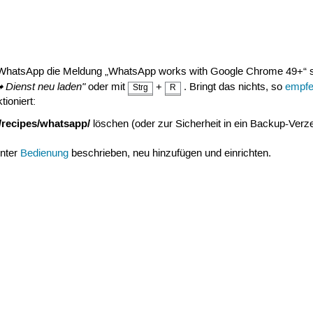
hatsApp die Meldung „WhatsApp works with Google Chrome 49+“ so
➡ Dienst neu laden"
oder mit
+
. Bringt das nichts, so
empfeh
Strg
R
tioniert:
z/recipes/whatsapp/
löschen (oder zur Sicherheit in ein Backup-Verz
nter
Bedienung
beschrieben, neu hinzufügen und einrichten.