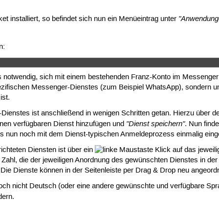
"Anwendunge
 installiert, so befindet sich nun ein Menüeintrag unter
n:
s notwendig, sich mit einem bestehenden Franz-Konto im Messenger e
zifischen Messenger-Dienstes (zum Beispiel WhatsApp), sondern um 
ist.
Dienstes ist anschließend in wenigen Schritten getan. Hierzu über 
"Dienst speichern"
nen verfügbaren Dienst hinzufügen und
. Nun finde
s nun noch mit dem Dienst-typischen Anmeldeprozess einmalig einge
chteten Diensten ist über ein
Klick auf das jeweili
 Zahl, die der jeweiligen Anordnung des gewünschten Dienstes in der Ü
e. Die Dienste können in der Seitenleiste per Drag & Drop neu angeor
och nicht Deutsch (oder eine andere gewünschte und verfügbare Sp
ern.