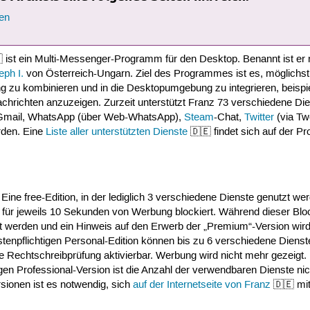
ren
 ist ein Multi-Messenger-Programm für den Desktop. Benannt ist er
ph I.
von Österreich-Ungarn. Ziel des Programmes ist es, möglichst
 zu kombinieren und in die Desktopumgebung zu integrieren, beisp
hrichten anzuzeigen. Zurzeit unterstützt Franz 73 verschiedene Die
 Gmail, WhatsApp (über Web-WhatsApp),
Steam
-Chat,
Twitter
(via T
rden. Eine
Liste aller unterstützten Dienste
🇩🇪 findet sich auf der Pro
 Eine free-Edition, in der lediglich 3 verschiedene Dienste genutzt w
ür jeweils 10 Sekunden von Werbung blockiert. Während dieser Bl
 werden und ein Hinweis auf den Erwerb der „Premium“-Version wir
stenpflichtigen Personal-Edition können bis zu 6 verschiedene Dienst
e Rechtschreibprüfung aktivierbar. Werbung wird nicht mehr gezeigt. 
igen Professional-Version ist die Anzahl der verwendbaren Dienste nic
rsionen ist es notwendig, sich
auf der Internetseite von Franz
🇩🇪 mit