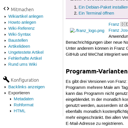
Ein Debian-Paket installie
Mitmachen
Ein Terminal öffnen
Wikiartikel anlegen
Howto anlegen
Franz
🇩🇪
Wiki-Referenz
Franz Jose
Wiki-Syntax
Anwendung
Baustellen
Benachrichtigungen über neue Nac
Artikelideen
Unter anderem können in Franz
Ungetestete Artikel
GitHub und WeChat integriert we
Fehlerhafte Artikel
Rund ums Wiki
Programm-Varianten
Konfiguration
Es gibt drei Versionen von Franz:
Backlinks anzeigen
Programm mehrere Male am Tag f
Exportieren
kann das Programm nicht genutzt
Metadaten
eingeblendet. In der monatlich ko
Rohformat
genutzt werden, ausserdem ist di
HTML
ebenfalls monatlich kostenpflicht
mehr eingeschränkt. Bei allen Ve
E-Mail-Adresse zu registrieren.