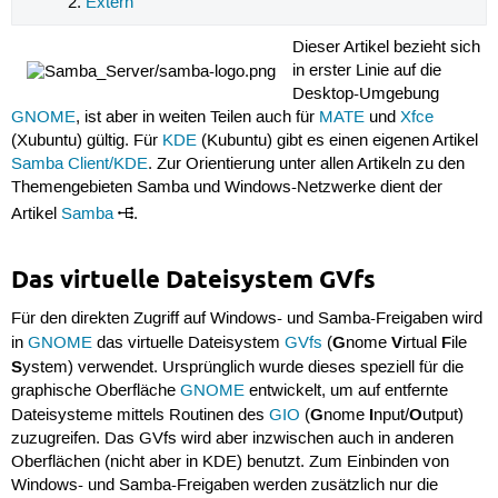
Extern
Dieser Artikel bezieht sich
in erster Linie auf die
Desktop-Umgebung
GNOME
, ist aber in weiten Teilen auch für
MATE
und
Xfce
(Xubuntu) gültig. Für
KDE
(Kubuntu) gibt es einen eigenen Artikel
Samba Client/KDE
. Zur Orientierung unter allen Artikeln zu den
Themengebieten Samba und Windows-Netzwerke dient der
Artikel
Samba
.
Das virtuelle Dateisystem GVfs
Für den direkten Zugriff auf Windows- und Samba-Freigaben wird
G
V
F
in
GNOME
das virtuelle Dateisystem
GVfs
(
nome
irtual
ile
S
ystem) verwendet. Ursprünglich wurde dieses speziell für die
graphische Oberfläche
GNOME
entwickelt, um auf entfernte
G
I
O
Dateisysteme mittels Routinen des
GIO
(
nome
nput/
utput)
zuzugreifen. Das GVfs wird aber inzwischen auch in anderen
Oberflächen (nicht aber in KDE) benutzt. Zum Einbinden von
Windows- und Samba-Freigaben werden zusätzlich nur die