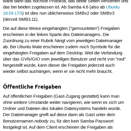
wählt dann das höchste Protokoll, das beide Seiten verstehen und
das bei beiden zugelassen ist. Ab Samba 4.6 (also ab
Ubuntu
18.04 LTS
) ist dies nun üblicherweise SMBv2 oder SMBv3
(derzeit SMB3.11).
Die auf diese Weise eingehängten ("gemounteten") Freigaben
erscheinen in der linken Sparte des Dateimanagers. Die
Zuordnung zu einer Rubrik hängt vom jeweiligen Dateimanager
ab. Bei Ubuntu Mate erscheinen zudem noch Symbole für die
eingehängten Freigaben auf dem Desktop. Weil die Verbindung
über das GVfs/GIO vom jeweiligen Benutzer und nicht von "root"
hergestellt wurde, kann dieser die Freigaben jederzeit auch
wieder selbst aushängen, wenn er sie nicht mehr braucht.
Öffentliche Freigaben
Auf öffentlichen Freigaben (Gast-Zugang gestattet) kann man
ohne weitere Umstände weiter navigieren, wie wenn es sich um
Ordner und Dateien des lokalen Dateisystems handeln würde.
Der Dateimanager greift auf diese dann als Gast unter dem
nobody
Benutzernamen
zu, für den kein Samba-Passwort
festgelegt ist. Auf dem Client erscheinen die Freigaben als