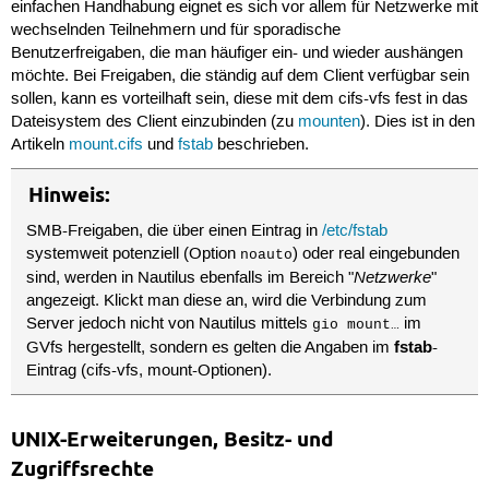
einfachen Handhabung eignet es sich vor allem für Netzwerke mit
wechselnden Teilnehmern und für sporadische
Benutzerfreigaben, die man häufiger ein- und wieder aushängen
möchte. Bei Freigaben, die ständig auf dem Client verfügbar sein
sollen, kann es vorteilhaft sein, diese mit dem cifs-vfs fest in das
Dateisystem des Client einzubinden (zu
mounten
). Dies ist in den
Artikeln
mount.cifs
und
fstab
beschrieben.
Hinweis:
SMB-Freigaben, die über einen Eintrag in
/etc/fstab
systemweit potenziell (Option
) oder real eingebunden
noauto
Netzwerke
sind, werden in Nautilus ebenfalls im Bereich "
"
angezeigt. Klickt man diese an, wird die Verbindung zum
Server jedoch nicht von Nautilus mittels
im
gio mount…
fstab
GVfs hergestellt, sondern es gelten die Angaben im
-
Eintrag (cifs-vfs, mount-Optionen).
UNIX-Erweiterungen, Besitz- und
Zugriffsrechte