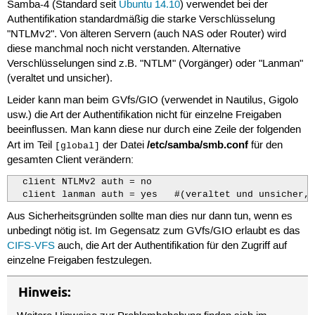
Samba-4 (Standard seit
Ubuntu 14.10
) verwendet bei der
Authentifikation standardmäßig die starke Verschlüsselung
"NTLMv2". Von älteren Servern (auch NAS oder Router) wird
diese manchmal noch nicht verstanden. Alternative
Verschlüsselungen sind z.B. "NTLM" (Vorgänger) oder "Lanman"
(veraltet und unsicher).
Leider kann man beim GVfs/GIO (verwendet in Nautilus, Gigolo
usw.) die Art der Authentifikation nicht für einzelne Freigaben
beeinflussen. Man kann diese nur durch eine Zeile der folgenden
/etc/samba/smb.conf
Art im Teil
der Datei
für den
[global]
gesamten Client verändern:
  client NTLMv2 auth = no

  client lanman auth = yes   #(veraltet und unsicher, 
Aus Sicherheitsgründen sollte man dies nur dann tun, wenn es
unbedingt nötig ist. Im Gegensatz zum GVfs/GIO erlaubt es das
CIFS-VFS
auch, die Art der Authentifikation für den Zugriff auf
einzelne Freigaben festzulegen.
Hinweis: