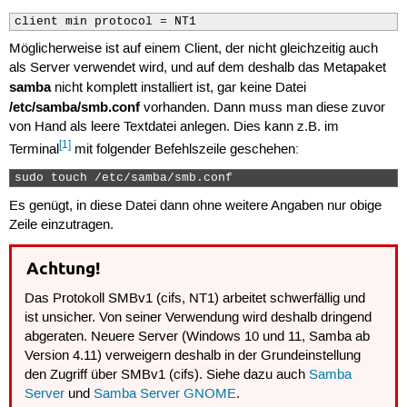
client min protocol = NT1
Möglicherweise ist auf einem Client, der nicht gleichzeitig auch
als Server verwendet wird, und auf dem deshalb das Metapaket
samba
nicht komplett installiert ist, gar keine Datei
/etc/samba/smb.conf
vorhanden. Dann muss man diese zuvor
von Hand als leere Textdatei anlegen. Dies kann z.B. im
[1]
Terminal
mit folgender Befehlszeile geschehen:
sudo touch /etc/samba/smb.conf 
Es genügt, in diese Datei dann ohne weitere Angaben nur obige
Zeile einzutragen.
Achtung!
Das Protokoll SMBv1 (cifs, NT1) arbeitet schwerfällig und
ist unsicher. Von seiner Verwendung wird deshalb dringend
abgeraten. Neuere Server (Windows 10 und 11, Samba ab
Version 4.11) verweigern deshalb in der Grundeinstellung
den Zugriff über SMBv1 (cifs). Siehe dazu auch
Samba
Server
und
Samba Server GNOME
.