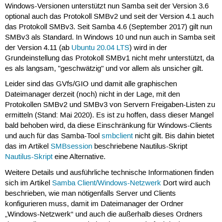
Windows-Versionen unterstützt nun Samba seit der Version 3.6
optional auch das Protokoll SMBv2 und seit der Version 4.1 auch
das Protokoll SMBv3. Seit Samba 4.6 (September 2017) gilt nun
SMBv3 als Standard. In Windows 10 und nun auch in Samba seit
der Version 4.11 (ab
Ubuntu 20.04 LTS
) wird in der
Grundeinstellung das Protokoll SMBv1 nicht mehr unterstützt, da
es als langsam, "geschwätzig" und vor allem als unsicher gilt.
Leider sind das GVfs/GIO und damit alle graphischen
Dateimanager derzeit (noch) nicht in der Lage, mit den
Protokollen SMBv2 und SMBv3 von Servern Freigaben-Listen zu
ermitteln (Stand: Mai 2020). Es ist zu hoffen, dass dieser Mangel
bald behoben wird, da diese Einschränkung für Windows-Clients
und auch für das Samba-Tool
smbclient
nicht gilt. Bis dahin bietet
das im Artikel
SMBsession
beschriebene Nautilus-Skript
Nautilus-Skript
eine Alternative.
Weitere Details und ausführliche technische Informationen finden
sich im Artikel
Samba Client/Windows-Netzwerk
Dort wird auch
beschrieben, wie man nötigenfalls Server und Clients
konfigurieren muss, damit im Dateimanager der Ordner
„Windows-Netzwerk“ und auch die außerhalb dieses Ordners