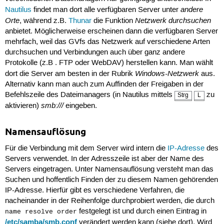
andere
Nautilus
findet man dort alle verfügbaren Server unter
Orte
Netzwerk durchsuchen
, während z.B.
Thunar
die Funktion
anbietet. Möglicherweise erscheinen dann die verfügbaren Server
mehrfach, weil das GVfs das Netzwerk auf verschiedene Arten
durchsuchen und Verbindungen auch über ganz andere
Protokolle (z.B . FTP oder WebDAV) herstellen kann. Man wählt
Windows-Netzwerk
dort die Server am besten in der Rubrik
aus.
Alternativ kann man auch zum Auffinden der Freigaben in der
Befehlszeile des Dateimanagers (in Nautilus mittels
zu
Strg
L
smb:///
aktivieren)
eingeben.
Namensauflösung
Für die Verbindung mit dem Server wird intern die
IP-Adresse
des
Servers verwendet. In der Adresszeile ist aber der Name des
Servers eingetragen. Unter Namensauflösung versteht man das
Suchen und hoffentlich Finden der zu diesem Namen gehörenden
IP-Adresse. Hierfür gibt es verschiedene Verfahren, die
nacheinander in der Reihenfolge durchprobiert werden, die durch
festgelegt ist und durch einen Eintrag in
name resolve order
/etc/samba/smb.conf
verändert werden kann (siehe dort). Wird