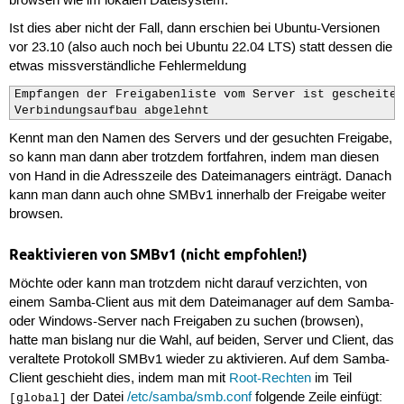
browsen wie im lokalen Dateisystem.
Ist dies aber nicht der Fall, dann erschien bei Ubuntu-Versionen
vor 23.10 (also auch noch bei Ubuntu 22.04 LTS) statt dessen die
etwas missverständliche Fehlermeldung
Empfangen der Freigabenliste vom Server ist gescheitert
Verbindungsaufbau abgelehnt
Kennt man den Namen des Servers und der gesuchten Freigabe,
so kann man dann aber trotzdem fortfahren, indem man diesen
von Hand in die Adresszeile des Dateimanagers einträgt. Danach
kann man dann auch ohne SMBv1 innerhalb der Freigabe weiter
browsen.
Reaktivieren von SMBv1 (nicht empfohlen!)
Möchte oder kann man trotzdem nicht darauf verzichten, von
einem Samba-Client aus mit dem Dateimanager auf dem Samba-
oder Windows-Server nach Freigaben zu suchen (browsen),
hatte man bislang nur die Wahl, auf beiden, Server und Client, das
veraltete Protokoll SMBv1 wieder zu aktivieren. Auf dem Samba-
Client geschieht dies, indem man mit
Root-Rechten
im Teil
der Datei
/etc/samba/smb.conf
folgende Zeile einfügt:
[global]