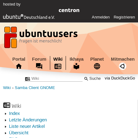
hosted by
Anmelden
Registrieren
Portal
Forum
Wiki
Ikhaya
Planet
Mitmachen
via DuckDuckGo
Wiki
Samba Client GNOME
Wiki
Index
Letzte Änderungen
Liste neuer Artikel
Übersicht