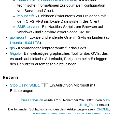
Samba Client/Windows-Netzwerk
– Details und
technische Informationen zur optimalen Konfiguration
von Server und Client.
mount.cifs
- Einbinden ("mounten") von Freigaben mit
dem CIFS-VFS ins lokale Dateisystem des Client
SMBsession
- Ein Nautilus-Skript zum Browsen auf
Windows- und Samba-Servern ohne SMBv1
gio mount
- Lokale und entfernte Orte im GVfs einbinden (ab
Ubuntu 18.04 LTS
)
gio
- Kommandozeilenprogramm für das GVfs
Gigolo
- Ein vielseitiges graphisches Tool für das GVfs, das
es auch auf einfache Art erlaubt, Freigaben beim Einloggen
des Benutzers automatisch einzubinden.
Extern
Stop Using SMB1
🇬🇧 Ein Aufruf von Microsoft mit
Erläuterungen
Diese Revision
wurde am 5. November 2025 00:10 von
Max-
Ulrich_Farber
erstellt.
Die folgenden Schlagworte wurden dem Artikel zugewiesen:
GNOME
,