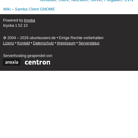
Windows
,
Client
,
Netzwerk
,
Server
,
Freigaben
,
GVfs
Wiki
Samba Client GNOME
Powered by
Inyoka
Inyoka 1.52.10
🄯 2004 – 2026 ubuntuusers.de • Einige Rechte vorbehalten
Lizenz
•
Kontakt
•
Datenschutz
•
Impressum
•
Serverstatus
Serverhosting
gespendet von