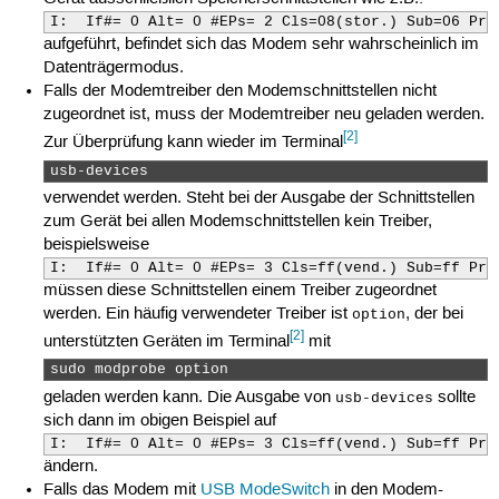
I:  If#= 0 Alt= 0 #EPs= 2 Cls=08(stor.) Sub=06 Pro
aufgeführt, befindet sich das Modem sehr wahrscheinlich im
Datenträgermodus.
Falls der Modemtreiber den Modemschnittstellen nicht
zugeordnet ist, muss der Modemtreiber neu geladen werden.
[2]
Zur Überprüfung kann wieder im Terminal
usb-devices  
verwendet werden. Steht bei der Ausgabe der Schnittstellen
zum Gerät bei allen Modemschnittstellen kein Treiber,
beispielsweise
I:  If#= 0 Alt= 0 #EPs= 3 Cls=ff(vend.) Sub=ff Pro
müssen diese Schnittstellen einem Treiber zugeordnet
werden. Ein häufig verwendeter Treiber ist
, der bei
option
[2]
unterstützten Geräten im Terminal
mit
sudo modprobe option 
geladen werden kann. Die Ausgabe von
sollte
usb-devices
sich dann im obigen Beispiel auf
I:  If#= 0 Alt= 0 #EPs= 3 Cls=ff(vend.) Sub=ff Pro
ändern.
Falls das Modem mit
USB ModeSwitch
in den Modem-