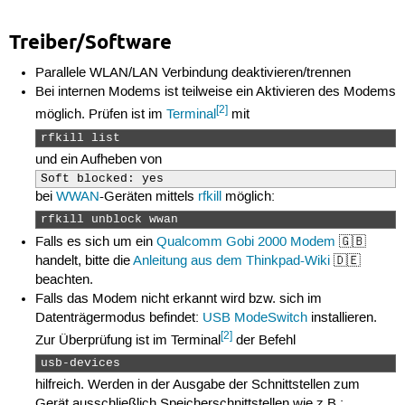
Treiber/Software
Parallele WLAN/LAN Verbindung deaktivieren/trennen
Bei internen Modems ist teilweise ein Aktivieren des Modems
[2]
möglich. Prüfen ist im
Terminal
mit
rfkill list 
und ein Aufheben von
Soft blocked: yes 
bei
WWAN
-Geräten mittels
rfkill
möglich:
rfkill unblock wwan 
Falls es sich um ein
Qualcomm Gobi 2000 Modem
🇬🇧
handelt, bitte die
Anleitung aus dem Thinkpad-Wiki
🇩🇪
beachten.
Falls das Modem nicht erkannt wird bzw. sich im
Datenträgermodus befindet:
USB ModeSwitch
installieren.
[2]
Zur Überprüfung ist im Terminal
der Befehl
usb-devices  
hilfreich. Werden in der Ausgabe der Schnittstellen zum
Gerät ausschließlich Speicherschnittstellen wie z.B.: