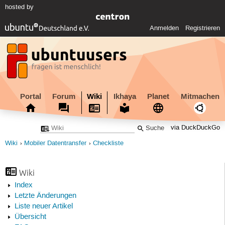
hosted by
Anmelden
Registrieren
Portal
Forum
Wiki
Ikhaya
Planet
Mitmachen
via DuckDuckGo
Wiki
Mobiler Datentransfer
Checkliste
Wiki
Index
Letzte Änderungen
Liste neuer Artikel
Übersicht