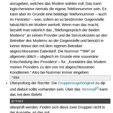
anzugeben, welches das Modem wählen soll. Das kann
logischerweise niemals die eigene Telefonnummer sein. Es
kann aber im Grunde eine beliebige Telefonnummer – auch
im Festnetz! – sein, sofern an so bestimmter Gegenstelle
tatsächlich ein Modem werkelt. Wenn man das macht,
bezahlt man natürlich das „Telefongespräch der beiden
Modems“ an seinen Provider und die Servicekosten an den
Betreiber des Modems an der Gegenstelle und benutzt in
keiner Weise den mit dem eigenen Betreiber
abgeschlossenen Datentarif. Die Nummer "*99#" ist
allgemein üblich – obgleich im Grunde eine souveräne
Entscheidung des Providers! – für: „Kontaktire das Modem
meines Providers zu den von mir abgeschlossenen
Konditionen.“ Also bei Nummer immer eingeben:
*99#
dip
Überprüfung der Rechte: Die
Gruppenzugehörigkeit
zu
[2]
dialout
und
sollte vorhanden sein. Über das
Terminal
kann
das mit dem Befehl
groups 
überprüft werden. Finden sich diese zwei Gruppen nicht in
der Ausgabe, ist das mit