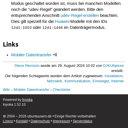
Modus geschaltet worden ist, muss bei manchen Modellen
noch die "udev-Regel" geändert werden. Bitte den
entsprechenden Anschnitt
udev-Regel erstellen
beachten.
Dies gilt speziell für die
Huawei
-Modelle mit den IDs
oder
im Datenträgermodus.
12d1:1003
12d1:1446
Links
Mobiler Datentransfer
Diese Revision
wurde am 29. August 2024 10:02 von
DJKUhpisse
erstellt.
Die folgenden Schlagworte wurden dem Artikel zugewiesen:
Installation
,
Netzwerk
,
Kommunikation
,
Einsteiger
,
Internet
Wiki
Mobiler Datentransfer
Checkliste
Powered by
Inyoka
Inyoka 1.52.10
🄯 2004 – 2026 ubuntuusers.de • Einige Rechte vorbehalten
Lizenz
•
Kontakt
•
Datenschutz
•
Impressum
•
Serverstatus