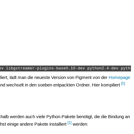
ev libgstreamer-plugins-base0.10-dev python2.4-dev pytho
alliert, lädt man die neueste Version von Pigment von der
Homepage
[5]
nd wechselt in den soeben entpackten Ordner. Hier kompiliert
halb werden auch viele Python-Pakete benötigt, die die Bindung an
[1]
st einige andere Pakete installiert
werden: