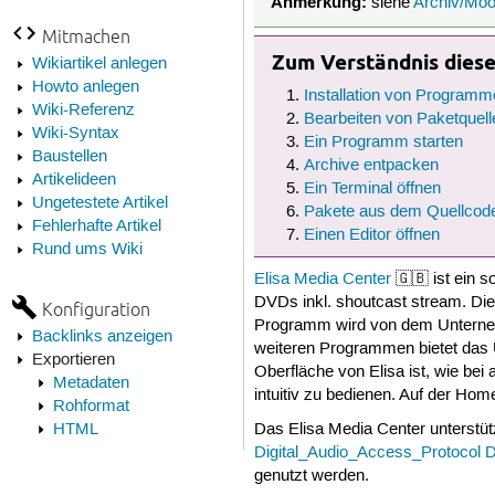
Anmerkung:
siehe
Archiv/Moo
Mitmachen
Zum Verständnis dieses
Wikiartikel anlegen
Howto anlegen
Installation von Programm
Wiki-Referenz
Bearbeiten von Paketquell
Wiki-Syntax
Ein Programm starten
Baustellen
Archive entpacken
Artikelideen
Ein Terminal öffnen
Ungetestete Artikel
Pakete aus dem Quellcode
Fehlerhafte Artikel
Einen Editor öffnen
Rund ums Wiki
Elisa Media Center
🇬🇧 ist ein s
DVDs inkl. shoutcast stream. Die
Konfiguration
Programm wird von dem Unter
Backlinks anzeigen
weiteren Programmen bietet das
Exportieren
Oberfläche von Elisa ist, wie bei
Metadaten
intuitiv zu bedienen. Auf der Ho
Rohformat
HTML
Das Elisa Media Center unterstü
Digital_Audio_Access_Protocol
genutzt werden.