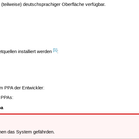
it (teilweise) deutschsprachiger Oberfläche verfügbar.
[1]
quellen installiert werden
:
im PPA der Entwickler:
 PPAs:
pa
en das System gefährden.