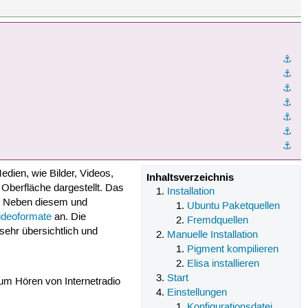
⚓︎
⚓︎
⚓︎
⚓︎
⚓︎
⚓︎
⚓︎
dien, wie Bilder, Videos,
Inhaltsverzeichnis
Oberfläche dargestellt. Das
Installation
n. Neben diesem und
Ubuntu Paketquellen
ideoformate
an. Die
Fremdquellen
 sehr übersichtlich und
Manuelle Installation
Pigment kompilieren
Elisa installieren
Start
m Hören von Internetradio
Einstellungen
Konfigurationsdatei