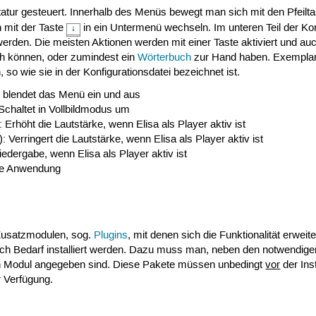
tur gesteuert. Innerhalb des Menüs bewegt man sich mit den Pfeilta
n mit der Taste
in ein Untermenü wechseln. Im unteren Teil der Ko
↓
erden. Die meisten Aktionen werden mit einer Taste aktiviert und auc
ch können, oder zumindest ein
Wörterbuch
zur Hand haben. Exemplaris
 so wie sie in der Konfigurationsdatei bezeichnet ist.
 blendet das Menü ein und aus
Schaltet in Vollbildmodus um
rhöht die Lautstärke, wenn Elisa als Player aktiv ist
erringert die Lautstärke, wenn Elisa als Player aktiv ist
edergabe, wenn Elisa als Player aktiv ist
die Anwendung
 Zusatzmodulen, sog.
Plugins
, mit denen sich die Funktionalität erwe
ach Bedarf installiert werden. Dazu muss man, neben den notwendigen
igen Modul angegeben sind. Diese Pakete müssen unbedingt
vor
der Inst
r Verfügung.