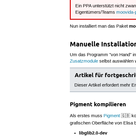
Ein PPA unterstützt nicht zwan
Eigentümers/Teams
moovida-
mo
Nun installiert man das Paket
Manuelle Installatio
Um das Programm "von Hand" insta
Zusatzmodule
selbst auswählen w
Artikel für fortgesch
Dieser Artikel erfordert mehr E
Pigment kompilieren
Als erstes muss
Pigment
🇬🇧 ko
grafischen Oberfläche von Elisa 
libglib2.0-dev