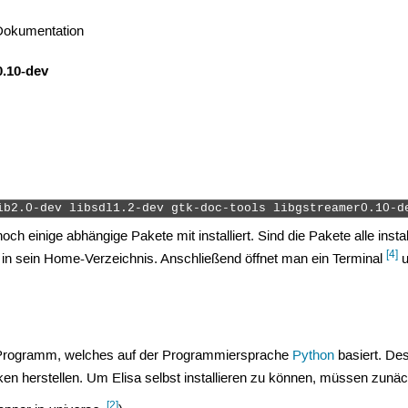
 Dokumentation
0.10-dev
ib2.0-dev libsdl1.2-dev gtk-doc-tools libgstreamer0.10-d
och einige abhängige Pakete mit installiert. Sind die Pakete alle inst
[4]
 in sein Home-Verzeichnis. Anschließend öffnet man ein Terminal
u
n Programm, welches auf der Programmiersprache
Python
basiert. Des
n herstellen. Um Elisa selbst installieren zu können, müssen zunäch
[2]