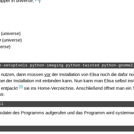
universe
apper in
,
)
universe
(
)
y
universe
(
)
verse
)
n-setuptools python-imaging python-twisted python-gnome2
nutzen, dann müssen
vor
der Installation von Elisa noch die dafür n
 der Installation mit einbinden kann. Nun kann man Elisa selbst ins
[3]
 entpackt
sie ins Home-Verzeichnis. Anschließend öffnet man ein 
us:
ll 
nsdatei des Programms aufgerufen und das Programm wird systemweit in