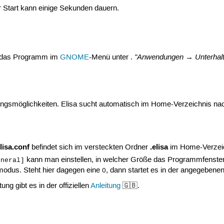
r Start kann einige Sekunden dauern.
"Anwendungen → Unterhal
ist das Programm im
GNOME
-Menü unter .
llungsmöglichkeiten. Elisa sucht automatisch im Home-Verzeichnis n
lisa.conf
.elisa
befindet sich im versteckten Ordner
im Home-Verzeich
kann man einstellen, in welcher Größe das Programmfenster s
eneral]
dmodus. Steht hier dagegen eine
, dann startet es in der angegebene
0
ung gibt es in der offiziellen
Anleitung
🇬🇧.