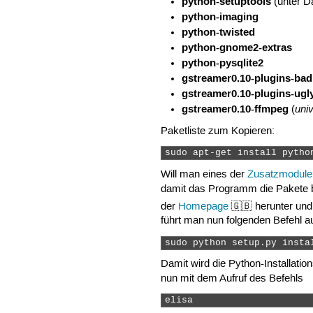
python-setuptools
(unter D
python-imaging
python-twisted
python-gnome2-extras
python-pysqlite2
gstreamer0.10-plugins-bad
gstreamer0.10-plugins-ugl
gstreamer0.10-ffmpeg
uni
(
Paketliste zum Kopieren:
sudo apt-get install pytho
Will man eines der
Zusatzmodule
damit das Programm die Pakete bei
der
Homepage
🇬🇧 herunter und
führt man nun folgenden Befehl a
sudo python setup.py insta
Damit wird die Python-Installatio
nun mit dem Aufruf des Befehls
elisa 