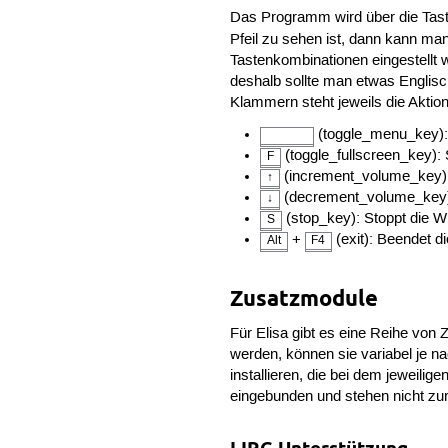
Das Programm wird über die Tasta
Pfeil zu sehen ist, dann kann ma
Tastenkombinationen eingestellt w
deshalb sollte man etwas Englis
Klammern steht jeweils die Aktion,
(toggle_menu_key):
(toggle_fullscreen_key): 
F
(increment_volume_key): E
↑
(decrement_volume_key): V
↓
(stop_key): Stoppt die Wi
S
+
(exit): Beendet 
Alt
F4
Zusatzmodule
Für Elisa gibt es eine Reihe von
werden, können sie variabel je n
installieren, die bei dem jeweil
eingebunden und stehen nicht zu