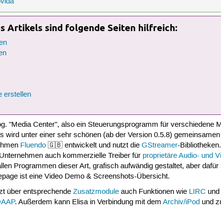
vida
 Artikels sind folgende Seiten hilfreich:
en
en
 erstellen
og. "Media Center", also ein Steuerungsprogramm für verschiedene Me
s wird unter einer sehr schönen (ab der Version 0.5.8) gemeinsamen 
nehmen
Fluendo
🇬🇧 entwickelt und nutzt die
GStreamer
-Bibliotheke
 Unternehmen auch kommerzielle Treiber für
proprietäre
Audio- und V
 allen Programmen dieser Art, grafisch aufwändig gestaltet, aber dafür
mepage ist eine Video Demo & Screenshots-Übersicht.
tzt über entsprechende
Zusatzmodule
auch Funktionen wie
LIRC
und
 DAAP
. Außerdem kann Elisa in Verbindung mit dem
Archiv/iPod
und zu