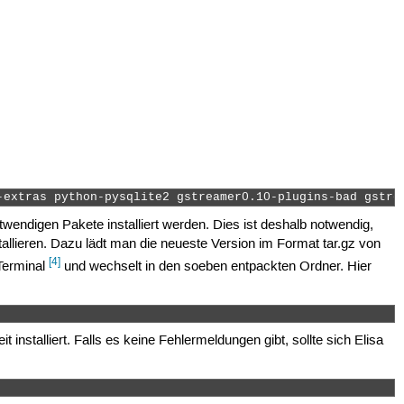
-extras python-pysqlite2 gstreamer0.10-plugins-bad gstre
otwendigen Pakete installiert werden. Dies ist deshalb notwendig,
tallieren. Dazu lädt man die neueste Version im Format tar.gz von
[4]
Terminal
und wechselt in den soeben entpackten Ordner. Hier
stalliert. Falls es keine Fehlermeldungen gibt, sollte sich Elisa