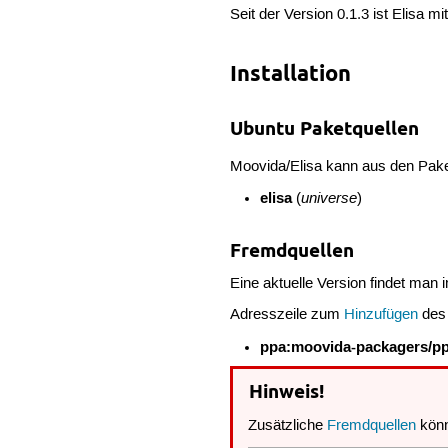
Seit der Version 0.1.3 ist Elisa m
Installation
Ubuntu Paketquellen
Moovida/Elisa kann aus den Paket
elisa
universe
(
)
Fremdquellen
Eine aktuelle Version findet man 
Adresszeile zum
Hinzufügen
des
ppa:moovida-packagers/p
Hinweis!
Zusätzliche
Fremdquellen
könn