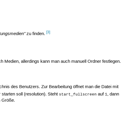
[3]
tungsmedien"
zu finden.
ach Medien, allerdings kann man auch manuell Ordner festlegen.
nis des Benutzers. Zur Bearbeitung öffnet man die Datei mit
tarten soll (resolution). Steht
auf
, dann
start_fullscreen
1
n Größe.