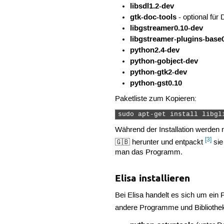
libsdl1.2-dev
gtk-doc-tools
- optional für
libgstreamer0.10-dev
libgstreamer-plugins-base
python2.4-dev
python-gobject-dev
python-gtk2-dev
python-gst0.10
Paketliste zum Kopieren:
sudo apt-get install libgl
Während der Installation werden n
[3]
🇬🇧 herunter und entpackt
sie
man das Programm.
Elisa installieren
Bei Elisa handelt es sich um ei
andere Programme und Bibliotheke