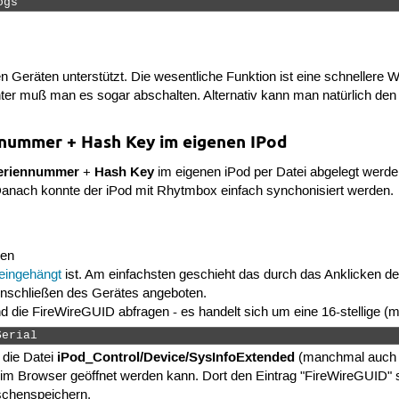
ogs 
n Geräten unterstützt. Die wesentliche Funktion ist eine schnellere Wi
tunter muß man es sogar abschalten. Alternativ kann man natürlich de
nnummer + Hash Key im eigenen IPod
eriennummer
Hash Key
+
im eigenen iPod per Datei abgelegt werden
Danach konnte der iPod mit Rhytmbox einfach synchonisiert werden.
den
eingehängt
ist. Am einfachsten geschieht das durch das Anklicken de
Anschließen des Gerätes angeboten.
nd die FireWireGUID abfragen - es handelt sich um eine 16-stellige 
Serial 
iPod_Control/Device/SysInfoExtended
 die Datei
(manchmal auc
 im Browser geöffnet werden kann. Dort den Eintrag "FireWireGUID" s
ischenspeichern.