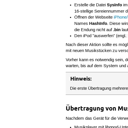
SysInfo
Erstelle die Datei
im
16-stellige Sereiennummer do
Öffnen der Webseite
iPhone/
HashInfo
Names
. Diese wi
.bin
die Endung nicht auf
laut
Den iPod "auswerfen" (engl.:
Nach dieser Aktion sollte es mög
mit neuen Musikstücken zu vers
Vorher kann es notwendig sein, de
warten, bis auf dem System und 
Hinweis:
Die erste Übertragung mehrer
Übertragung von Mu
Nachdem das Gerät für die Verwe
Musikplayer mit libgpod-Unt