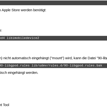
 
 Apple Store werden benötigt:
e:
od4 libimobiledevice2 
n) nicht automatisch eingehängt ("mount") wird, kann die Datei "90-lib
90-libgpod.rules lib/udev/rules.d/90-libgpod.rules.bak 
tisch eingehängt werden.
t Tool