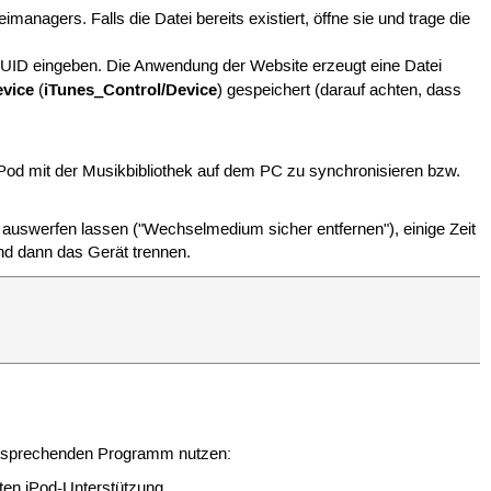
managers. Falls die Datei bereits existiert, öffne sie und trage die
GUID eingeben. Die Anwendung der Website erzeugt eine Datei
evice
iTunes_Control/Device
(
) gespeichert (darauf achten, dass
Pod mit der Musikbibliothek auf dem PC zu synchronisieren bzw.
ht auswerfen lassen ("Wechselmedium sicher entfernen"), einige Zeit
nd dann das Gerät trennen.
.
entsprechenden Programm nutzen:
ten iPod-Unterstützung.