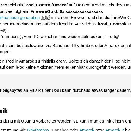
iPod_Control/Device/
 Verzeichnis
auf Deinem IPod mittels des Datei
FirewireGuid: 0x xxxxxxxxxxxxxxxx
rt wie folgt ein:
iPod hash generation
🇬🇧 mit einem Browser und dort die FireWire
iPod_Control/D
rd heruntergeladen und auf dem iPod im Verzeichnis
et!).
 "unmount"), vom PC abziehen und wieder aufstecken. - Fertig!
lich sein, beispielsweise via Banshee, Rhythmbox oder Amarok den i
orgen.
n iPod in Amarok zu "initialisieren". Sollte sich danach der iPod nic
auf dem iPod keine Aktionen mehr erkennbar durchgeführt werden, u
er Gigabytes an Musik über USB kann durchaus etwas länger dauern
sik
ndung mit Ubuntu vorbereitet worden ist, kann man es mit einem 
erstützung wie
Rhythmbox
,
Banshee
oder
Amarok
bzw.
Amarok 2
bie