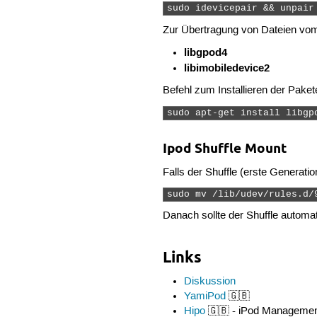
sudo idevicepair && unpair
Zur Übertragung von Dateien vom
libgpod4
libimobiledevice2
Befehl zum Installieren der Paket
sudo apt-get install libgp
Ipod Shuffle Mount
Falls der Shuffle (erste Generatio
sudo mv /lib/udev/rules.d/
Danach sollte der Shuffle automa
Links
Diskussion
YamiPod
🇬🇧
Hipo
🇬🇧 - iPod Managemen