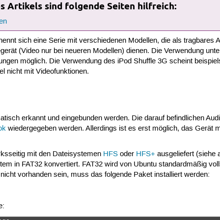
 Artikels sind folgende Seiten hilfreich:
en
ennt sich eine Serie mit verschiedenen Modellen, die als tragbares 
erät (Video nur bei neueren Modellen) dienen. Die Verwendung unter 
ngen möglich. Die Verwendung des iPod Shuffle 3G scheint beispiels
el nicht mit Videofunktionen.
atisch erkannt und eingebunden werden. Die darauf befindlichen Aud
ok
wiedergegeben werden. Allerdings ist es erst möglich, das Gerät 
ksseitig mit den Dateisystemen
HFS
oder
HFS+
ausgeliefert (siehe
em in FAT32 konvertiert. FAT32 wird von Ubuntu standardmäßig vollstä
nicht vorhanden sein, muss das folgende Paket installiert werden:
e: