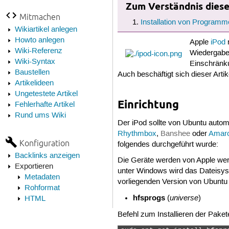
Zum Verständnis dieses
Mitmachen
Installation von Programm
Wikiartikel anlegen
Howto anlegen
Apple
iPod
n
Wiki-Referenz
Wiedergabeg
Wiki-Syntax
Einschränku
Baustellen
Auch beschäftigt sich dieser Artik
Artikelideen
Ungetestete Artikel
Einrichtung
Fehlerhafte Artikel
Rund ums Wiki
Der iPod sollte von Ubuntu autom
Rhythmbox
,
Banshee
oder
Amar
Konfiguration
folgendes durchgeführt wurde:
Backlinks anzeigen
Die Geräte werden von Apple wer
Exportieren
unter Windows wird das Dateisyst
Metadaten
vorliegenden Version von Ubuntu 
Rohformat
hfsprogs
universe
(
)
HTML
Befehl zum Installieren der Paket