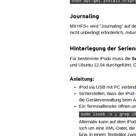
sudo apt-get install hfspr
Journaling
Mit HFS+ wird "Journaling" auf de
nicht unbedingt erforderlich, mi
Hinterlegung der Serie
S
Für bestimmte iPods muss die
und Ubuntu 12.04 durchgeführt. 
Anleitung:
iPod via USB mit PC verbin
Sicherstellen, dass der iPod
die Geräteverwaltung beim 
Ein Terminalfenster öffnen u
sudo lsusb -v | grep i
Alternativ kann auf dem iPod
sich um eine XML-Datei, die
bzw. in einem Texteditor zw