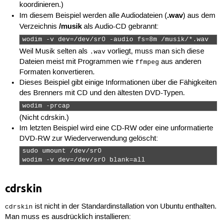
koordinieren.)
.wav
Im diesem Beispiel werden alle Audiodateien (
) aus dem
/musik
Verzeichnis
als Audio-CD gebrannt:
wodim -v dev=/dev/sr0 -audio fs=8m /musik/*.wav 
Weil Musik selten als
vorliegt, muss man sich diese
.wav
Dateien meist mit Programmen wie
aus anderen
ffmpeg
Formaten konvertieren.
Dieses Beispiel gibt einige Informationen über die Fähigkeiten
des Brenners mit CD und den ältesten DVD-Typen.
wodim -prcap 
(Nicht cdrskin.)
Im letzten Beispiel wird eine CD-RW oder eine unformatierte
DVD-RW zur Wiederverwendung gelöscht:
sudo umount /dev/sr0

wodim -v dev=/dev/sr0 blank=all 
cdrskin
ist nicht in der Standardinstallation von Ubuntu enthalten.
cdrskin
Man muss es ausdrücklich installieren: