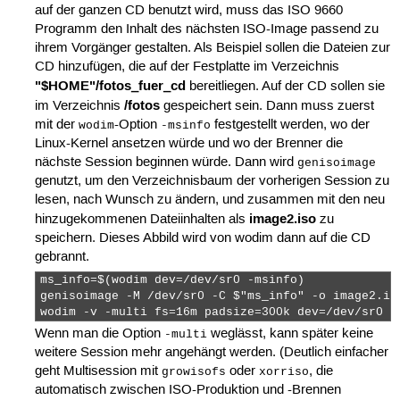
auf der ganzen CD benutzt wird, muss das ISO 9660
Programm den Inhalt des nächsten ISO-Image passend zu
ihrem Vorgänger gestalten. Als Beispiel sollen die Dateien zur
CD hinzufügen, die auf der Festplatte im Verzeichnis
"$HOME"/fotos_fuer_cd
bereitliegen. Auf der CD sollen sie
/fotos
im Verzeichnis
gespeichert sein. Dann muss zuerst
mit der
-Option
festgestellt werden, wo der
wodim
-msinfo
Linux-Kernel ansetzen würde und wo der Brenner die
nächste Session beginnen würde. Dann wird
genisoimage
genutzt, um den Verzeichnisbaum der vorherigen Session zu
lesen, nach Wunsch zu ändern, und zusammen mit den neu
image2.iso
hinzugekommenen Dateiinhalten als
zu
speichern. Dieses Abbild wird von wodim dann auf die CD
gebrannt.
ms_info=$(wodim dev=/dev/sr0 -msinfo)

genisoimage -M /dev/sr0 -C $"ms_info" -o image2.is
wodim -v -multi fs=16m padsize=300k dev=/dev/sr0 i
Wenn man die Option
weglässt, kann später keine
-multi
weitere Session mehr angehängt werden. (Deutlich einfacher
geht Multisession mit
oder
, die
growisofs
xorriso
automatisch zwischen ISO-Produktion und -Brennen