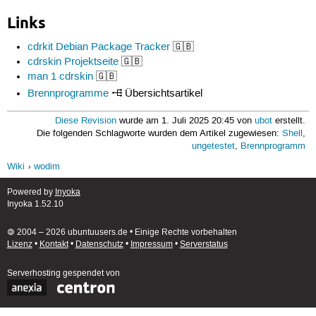
Links
cdrkit Debian Package Tracker
🇬🇧
cdrskin Projektseite
🇬🇧
man 1 cdrskin
🇬🇧
Brennprogramme
Übersichtsartikel
Diese Revision
wurde am 1. Juli 2025 20:45 von
ubot
erstellt.
Die folgenden Schlagworte wurden dem Artikel zugewiesen:
Shell
,
ungetestet
,
Brennprogramm
Wiki
wodim
Powered by
Inyoka
Inyoka 1.52.10
🄯 2004 – 2026 ubuntuusers.de • Einige Rechte vorbehalten
Lizenz
•
Kontakt
•
Datenschutz
•
Impressum
•
Serverstatus
Serverhosting
gespendet von