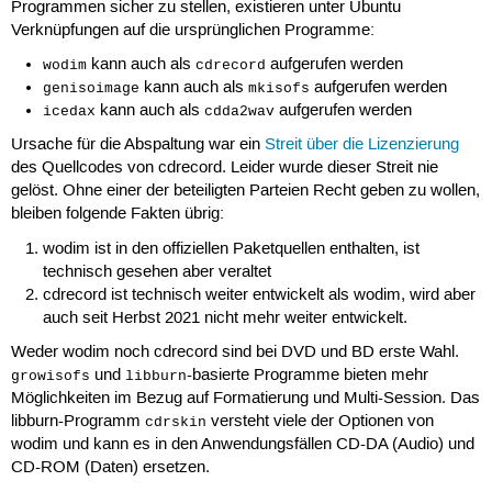
Programmen sicher zu stellen, existieren unter Ubuntu
Verknüpfungen auf die ursprünglichen Programme:
kann auch als
aufgerufen werden
wodim
cdrecord
kann auch als
aufgerufen werden
genisoimage
mkisofs
kann auch als
aufgerufen werden
icedax
cdda2wav
Ursache für die Abspaltung war ein
Streit über die Lizenzierung
des Quellcodes von cdrecord. Leider wurde dieser Streit nie
gelöst. Ohne einer der beteiligten Parteien Recht geben zu wollen,
bleiben folgende Fakten übrig:
wodim ist in den offiziellen Paketquellen enthalten, ist
technisch gesehen aber veraltet
cdrecord ist technisch weiter entwickelt als wodim, wird aber
auch seit Herbst 2021 nicht mehr weiter entwickelt.
Weder wodim noch cdrecord sind bei DVD und BD erste Wahl.
und
-basierte Programme bieten mehr
growisofs
libburn
Möglichkeiten im Bezug auf Formatierung und Multi-Session. Das
libburn-Programm
versteht viele der Optionen von
cdrskin
wodim und kann es in den Anwendungsfällen CD-DA (Audio) und
CD-ROM (Daten) ersetzen.