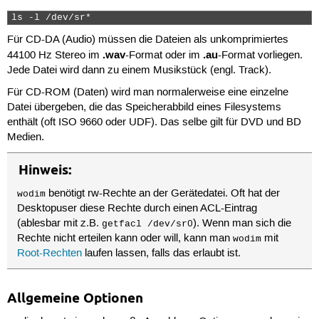
ls -l /dev/sr* 
Für CD-DA (Audio) müssen die Dateien als unkomprimiertes
.wav
.au
44100 Hz Stereo im
-Format oder im
-Format vorliegen.
Jede Datei wird dann zu einem Musikstück (engl. Track).
Für CD-ROM (Daten) wird man normalerweise eine einzelne
Datei übergeben, die das Speicherabbild eines Filesystems
enthält (oft ISO 9660 oder UDF). Das selbe gilt für DVD und BD
Medien.
Hinweis:
benötigt rw-Rechte an der Gerätedatei. Oft hat der
wodim
Desktopuser diese Rechte durch einen ACL-Eintrag
(ablesbar mit z.B.
). Wenn man sich die
getfacl /dev/sr0
Rechte nicht erteilen kann oder will, kann man
mit
wodim
Root-Rechten
laufen lassen, falls das erlaubt ist.
Allgemeine Optionen