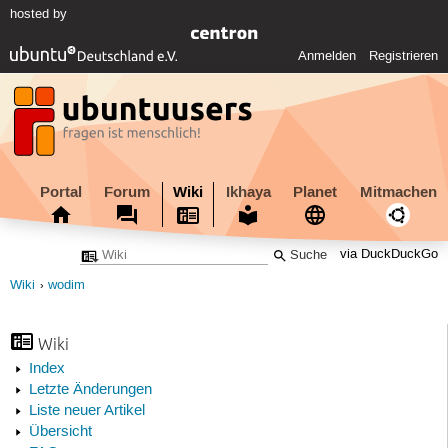
hosted by
Anmelden
Registrieren
Portal
Forum
Wiki
Ikhaya
Planet
Mitmachen
via DuckDuckGo
Wiki
wodim
Wiki
Index
Letzte Änderungen
Liste neuer Artikel
Übersicht