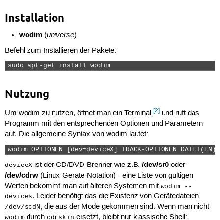
Installation
wodim
universe
(
)
Befehl zum Installieren der Pakete:
sudo apt-get install wodim 
Nutzung
[2]
Um wodim zu nutzen, öffnet man ein Terminal
und ruft das
Programm mit den entsprechenden Optionen und Parametern
auf. Die allgemeine Syntax von wodim lautet:
wodim OPTIONEN [dev=deviceX] TRACK-OPTIONEN DATEI(EN) 
/dev/sr0
ist der CD/DVD-Brenner wie z.B.
oder
deviceX
/dev/cdrw
(Linux-Geräte-Notation) - eine Liste von gültigen
Werten bekommt man auf älteren Systemen mit
wodim --
. Leider benötigt das die Existenz von Gerätedateien
devices
, die aus der Mode gekommen sind. Wenn man nicht
/dev/scdN
durch
ersetzt, bleibt nur klassische Shell:
wodim
cdrskin