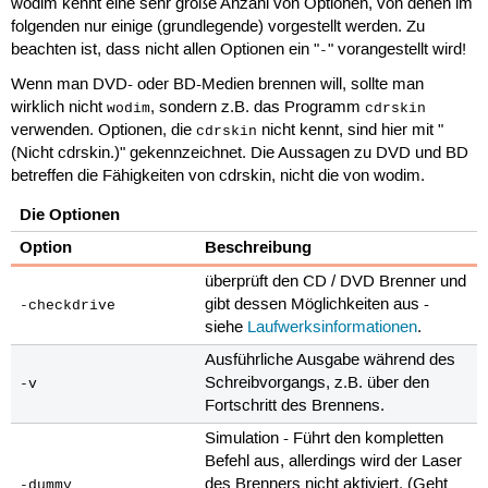
wodim kennt eine sehr große Anzahl von Optionen, von denen im
folgenden nur einige (grundlegende) vorgestellt werden. Zu
beachten ist, dass nicht allen Optionen ein "
" vorangestellt wird!
-
Wenn man DVD- oder BD-Medien brennen will, sollte man
wirklich nicht
, sondern z.B. das Programm
wodim
cdrskin
verwenden. Optionen, die
nicht kennt, sind hier mit "
cdrskin
(Nicht cdrskin.)" gekennzeichnet. Die Aussagen zu DVD und BD
betreffen die Fähigkeiten von cdrskin, nicht die von wodim.
Die Optionen
Option
Beschreibung
überprüft den CD / DVD Brenner und
gibt dessen Möglichkeiten aus -
-checkdrive
siehe
Laufwerksinformationen
.
Ausführliche Ausgabe während des
Schreibvorgangs, z.B. über den
-v
Fortschritt des Brennens.
Simulation - Führt den kompletten
Befehl aus, allerdings wird der Laser
des Brenners nicht aktiviert. (Geht
-dummy