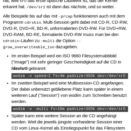
hat, weil
das erste optische Laufwerk ist, das der Kernel
sr0
erkannt hat.
ist dann das nächste, und so weiter.
/dev/sr1
Alle Beispiele bis auf das mit
funktionieren auch mit dem
-prcap
Programm
. Multi-Session geht dabei mit CD-R, CD-RW,
cdrskin
DVD-R, DVD+R, BD-R, unformatierten DVD-RW. Für DVD+RW,
DVD-RAM, BD-RE, formatierte DVD-RW muss man bei den
-Läufen zu
die Option
cdrskin
-multi
--
dazugeben.
grow_overwriteable_iso
Im ersten Beispiel wird ein ISO 9660 Filesystemabbbild
("Image") mit sehr geringer Geschwindigkeit auf die CD in
/dev/sr0
gebrannt:
wodim -v speed=2 fs=4m padsize=300k dev=/dev/sr0 i
Im zweiten Beispiel wird eine Multisession-CD angefangen.
Der dabei unbenutzt gebliebene Platz kann später in einem
weiteren Lauf ("Session") von wodim zum Schreiben benutzt
werden.
wodim -v -multi fs=16m padsize=300k dev=/dev/sr0 i
Später kann eine weitere Session an die CD angehängt
werden. Weil die jeweils jüngste vorhandene Session einer
CD vom Linux-Kernel als Einstiegspunkt für das Filesystem