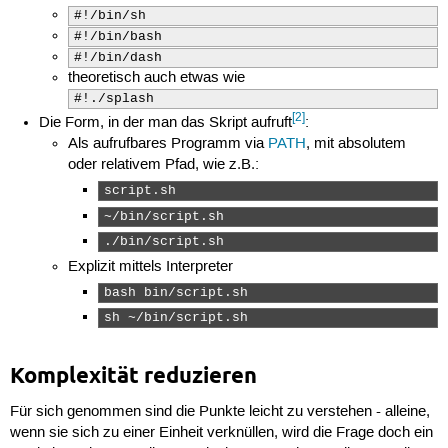
#!/bin/sh
#!/bin/bash
#!/bin/dash
theoretisch auch etwas wie
#!./splash
[2]
Die Form, in der man das Skript aufruft
:
Als aufrufbares Programm via
PATH
, mit absolutem
oder relativem Pfad, wie z.B.:
script.sh  
~/bin/script.sh  
./bin/script.sh  
Explizit mittels Interpreter
bash bin/script.sh  
sh ~/bin/script.sh  
Komplexität reduzieren
Für sich genommen sind die Punkte leicht zu verstehen - alleine,
wenn sie sich zu einer Einheit verknüllen, wird die Frage doch ein