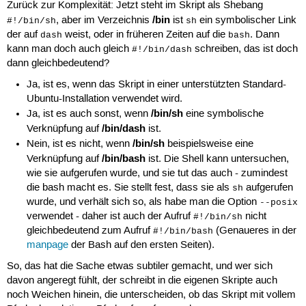
Zurück zur Komplexität: Jetzt steht im Skript als Shebang
/bin
, aber im Verzeichnis
ist
ein symbolischer Link
#!/bin/sh
sh
der auf
weist, oder in früheren Zeiten auf die
. Dann
dash
bash
kann man doch auch gleich
schreiben, das ist doch
#!/bin/dash
dann gleichbedeutend?
Ja, ist es, wenn das Skript in einer unterstützten Standard-
Ubuntu-Installation verwendet wird.
/bin/sh
Ja, ist es auch sonst, wenn
eine symbolische
/bin/dash
Verknüpfung auf
ist.
/bin/sh
Nein, ist es nicht, wenn
beispielsweise eine
/bin/bash
Verknüpfung auf
ist. Die Shell kann untersuchen,
wie sie aufgerufen wurde, und sie tut das auch - zumindest
die bash macht es. Sie stellt fest, dass sie als
aufgerufen
sh
wurde, und verhält sich so, als habe man die Option
--posix
verwendet - daher ist auch der Aufruf
nicht
#!/bin/sh
gleichbedeutend zum Aufruf
(Genaueres in der
#!/bin/bash
manpage
der Bash auf den ersten Seiten).
So, das hat die Sache etwas subtiler gemacht, und wer sich
davon angeregt fühlt, der schreibt in die eigenen Skripte auch
noch Weichen hinein, die unterscheiden, ob das Skript mit vollem