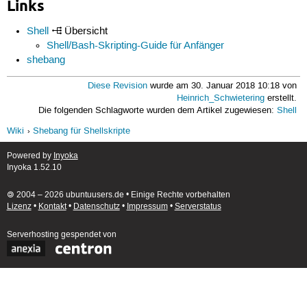
Links
Shell
Übersicht
Shell/Bash-Skripting-Guide für Anfänger
shebang
Diese Revision
wurde am 30. Januar 2018 10:18 von
Heinrich_Schwietering
erstellt.
Die folgenden Schlagworte wurden dem Artikel zugewiesen:
Shell
Wiki
Shebang für Shellskripte
Powered by
Inyoka
Inyoka 1.52.10
🄯 2004 – 2026 ubuntuusers.de • Einige Rechte vorbehalten
Lizenz
•
Kontakt
•
Datenschutz
•
Impressum
•
Serverstatus
Serverhosting
gespendet von