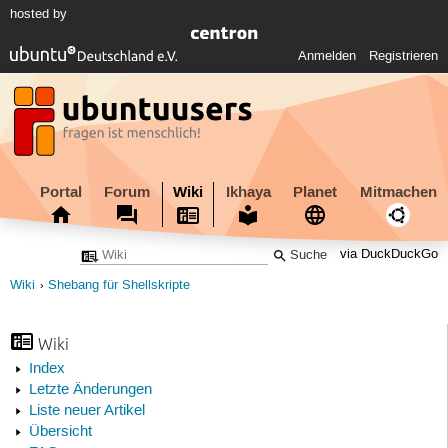
hosted by
Anmelden
Registrieren
Portal
Forum
Wiki
Ikhaya
Planet
Mitmachen
via DuckDuckGo
Wiki
Shebang für Shellskripte
Wiki
Index
Letzte Änderungen
Liste neuer Artikel
Übersicht