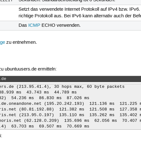
Sekunden. Standardeinstellung ist 0 Sekunden.
TEZEIT
Setzt das verwendete Internet Protokoll auf IPv4 bzw. IPv
richtige Protokoll aus. Bei IPv6 kann alternativ auch der Be
Das
ICMP
ECHO verwenden.
ge
zu entnehmen.
 ubuntuusers.de ermitteln:
.de 
ers.de (213.95.41.4), 30 hops max, 60 byte packets

38.939 ms  43.743 ms  44.789 ms

32)  54.236 ms  86.830 ms  87.026 ms

.de.oneandone.net (195.20.242.193)  121.136 ms  121.225 m
ris.net (80.81.192.88)  121.382 ms  121.508 ms  127.358 m
ris.net (213.95.0.197)  135.110 ms  135.262 ms  135.402 m
noris.net (62.128.0.209)  135.696 ms  62.056 ms  70.407 m
.4)  63.703 ms  69.507 ms  70.669 ms
6: