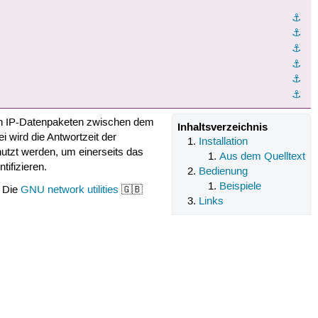
⚓︎
⚓︎
⚓︎
⚓︎
⚓︎
⚓︎
n IP-Datenpaketen zwischen dem
Inhaltsverzeichnis
 wird die Antwortzeit der
Installation
tzt werden, um einerseits das
Aus dem Quelltext
ifizieren.
Bedienung
Beispiele
. Die
GNU network utilities
🇬🇧
Links