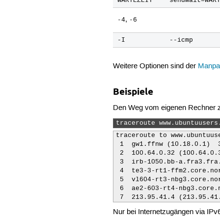
WARTEZEIT
sendwait=WAR
,
-4
-6
-I
--icmp
Weitere Optionen sind der
Manpa
Beispiele
Den Weg vom eigenen Rechner zu
traceroute www.ubuntuusers
traceroute to www.ubuntuus
 1  gw1.ffnw (10.18.0.1)  
 2  100.64.0.32 (100.64.0.
 3  irb-1050.bb-a.fra3.fra
 4  te3-3-rt1-ffm2.core.no
 5  vl604-rt3-nbg3.core.no
 6  ae2-603-rt4-nbg3.core.
 7  213.95.41.4 (213.95.41
Nur bei Internetzugängen via IPv