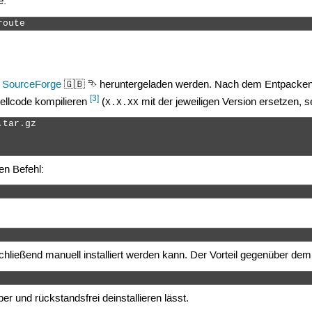
e:
route 
r
SourceForge
🇬🇧 ⮷ heruntergeladen werden. Nach dem Entpacke
[3]
ellcode kompilieren
(
mit der jeweiligen Version ersetzen, 
X.X.XX
tar.gz

en Befehl:
chließend manuell installiert werden kann. Der Vorteil gegenüber dem
er und rückstandsfrei deinstallieren lässt.