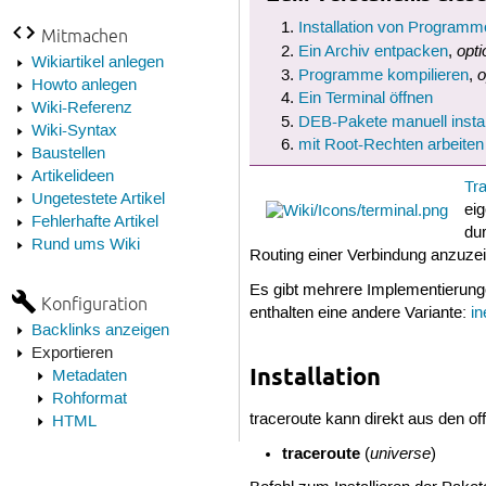
Installation von Programm
Mitmachen
opti
Ein Archiv entpacken
,
Wikiartikel anlegen
o
Programme kompilieren
,
Howto anlegen
Ein Terminal öffnen
Wiki-Referenz
DEB-Pakete manuell instal
Wiki-Syntax
mit Root-Rechten arbeiten
Baustellen
Artikelideen
Tr
Ungetestete Artikel
eig
Fehlerhafte Artikel
du
Rund ums Wiki
Routing einer Verbindung anzuzei
Es gibt mehrere Implementierung
Konfiguration
enthalten eine andere Variante:
in
Backlinks anzeigen
Exportieren
Installation
Metadaten
Rohformat
traceroute kann direkt aus den off
HTML
traceroute
universe
(
)