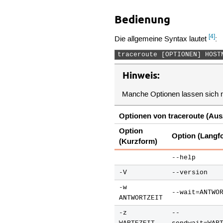
Bedienung
[4]
Die allgemeine Syntax lautet
:
traceroute [OPTIONEN] HOST
Hinweis:
Manche Optionen lassen sich 
Optionen von traceroute (Au
Option
Option (Langf
(Kurzform)
--help
-V
--version
-w
--wait=ANTWO
ANTWORTZEIT
-z
--