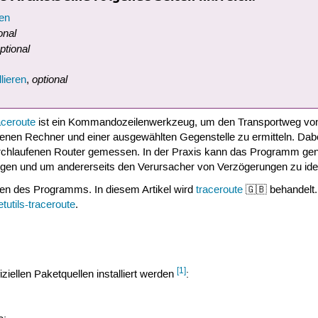
en
onal
ptional
optional
lieren
,
aceroute
ist ein Kommandozeilenwerkzeug, um den Transportweg vo
enen Rechner und einer ausgewählten Gegenstelle zu ermitteln. Dabei
rchlaufenen Router gemessen. In der Praxis kann das Programm genu
gen und um andererseits den Verursacher von Verzögerungen zu ident
en des Programms. In diesem Artikel wird
traceroute
🇬🇧 behandelt
etutils-traceroute
.
[1]
iziellen Paketquellen installiert werden
: