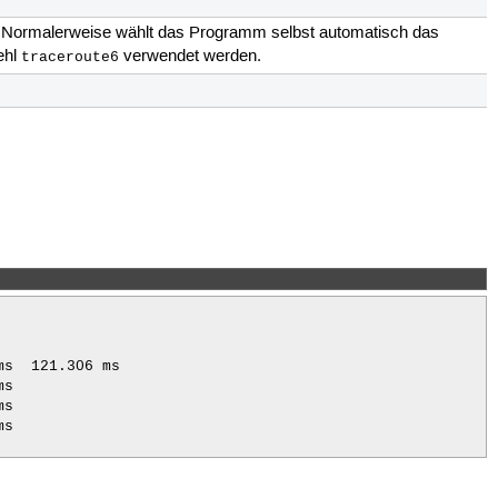
6. Normalerweise wählt das Programm selbst automatisch das
fehl
verwendet werden.
traceroute6
s  121.306 ms

s

s

s
