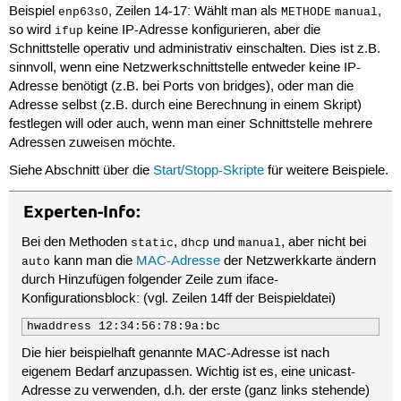
Beispiel
, Zeilen 14-17: Wählt man als
,
enp63s0
METHODE
manual
so wird
keine IP-Adresse konfigurieren, aber die
ifup
Schnittstelle operativ und administrativ einschalten. Dies ist z.B.
sinnvoll, wenn eine Netzwerkschnittstelle entweder keine IP-
Adresse benötigt (z.B. bei Ports von bridges), oder man die
Adresse selbst (z.B. durch eine Berechnung in einem Skript)
festlegen will oder auch, wenn man einer Schnittstelle mehrere
Adressen zuweisen möchte.
Siehe Abschnitt über die
Start/Stopp-Skripte
für weitere Beispiele.
Experten-Info:
Bei den Methoden
,
und
, aber nicht bei
static
dhcp
manual
kann man die
MAC-Adresse
der Netzwerkkarte ändern
auto
durch Hinzufügen folgender Zeile zum iface-
Konfigurationsblock: (vgl. Zeilen 14ff der Beispieldatei)
hwaddress 12:34:56:78:9a:bc 
Die hier beispielhaft genannte MAC-Adresse ist nach
eigenem Bedarf anzupassen. Wichtig ist es, eine unicast-
Adresse zu verwenden, d.h. der erste (ganz links stehende)