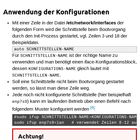
Anwendung der Konfigurationen
/etc/network/interfaces
Mit einer Zeile in der Datei
der
folgenden Form wird die Schnittstelle beim Bootvorgang
durch den Init-Prozess gestartet, vgl. Zeilen 3 und 18 der
Beispieldatei.
auto SCHNITTSTELLEN-NAME
Für
ist der richtige Name zu
SCHNITTSTELLEN-NAME
verwenden und man benötigt einen iface-Konfigurationsblock,
dessen
gleich lautet mit
KONFIGURATIONS-NAME
.
SCHNITTSTELLEN-NAME
Soll eine Schnittstelle nicht beim Bootvorgang gestartet
werden, so lässt man diese Zeile weg.
Jede noch nicht konfigurierte Schnittstelle (hier beispielhaft
) kann im laufenden Betrieb über einen Befehl nach
enp7s9
[4]
folgendem Muster konfiguriert werden
:
#sudo ifup SCHNITTSTELLEN-NAME=KONFIGURATIONS-NAME

sudo ifup enp7s9=lan   # verwendet Zeilen 8-12 aus
Achtung!