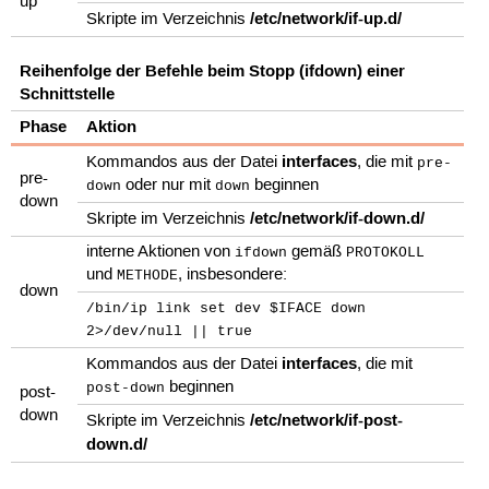
up
/etc/network/if-up.d/
Skripte im Verzeichnis
Reihenfolge der Befehle beim Stopp (ifdown) einer
Schnittstelle
Phase
Aktion
interfaces
Kommandos aus der Datei
, die mit
pre-
pre-
oder nur mit
beginnen
down
down
down
/etc/network/if-down.d/
Skripte im Verzeichnis
interne Aktionen von
gemäß
ifdown
PROTOKOLL
und
, insbesondere:
METHODE
down
/bin/ip link set dev $IFACE down
2>/dev/null || true
interfaces
Kommandos aus der Datei
, die mit
beginnen
post-down
post-
down
/etc/network/if-post-
Skripte im Verzeichnis
down.d/