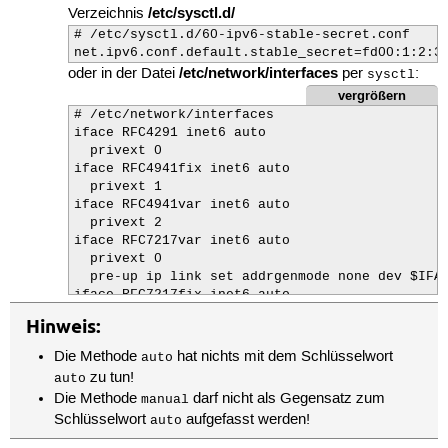
/etc/sysctl.d/
Verzeichnis
# /etc/sysctl.d/60-ipv6-stable-secret.conf

net.ipv6.conf.default.stable_secret=fd00:1:2:3
/etc/network/interfaces
oder in der Datei
per
:
sysctl
vergrößern
# /etc/network/interfaces

iface RFC4291 inet6 auto

  privext 0

iface RFC4941fix inet6 auto

  privext 1

iface RFC4941var inet6 auto

  privext 2

iface RFC7217var inet6 auto

  privext 0

  pre-up ip link set addrgenmode none dev $IFAC
iface RFC7217fix inet6 auto

  privext 0

Hinweis:
  pre-up ip link set addrgenmode none dev $IFAC
  pre-up sysctl -w net.ipv6.conf.$IFACE.stable
Die Methode
hat nichts mit dem Schlüsselwort
auto
zu tun!
auto
Die Methode
darf nicht als Gegensatz zum
manual
Schlüsselwort
aufgefasst werden!
auto