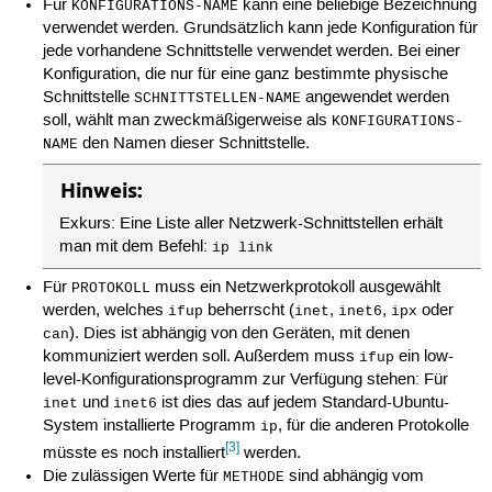
Für
kann eine beliebige Bezeichnung
KONFIGURATIONS-NAME
verwendet werden. Grundsätzlich kann jede Konfiguration für
jede vorhandene Schnittstelle verwendet werden. Bei einer
Konfiguration, die nur für eine ganz bestimmte physische
Schnittstelle
angewendet werden
SCHNITTSTELLEN-NAME
soll, wählt man zweckmäßigerweise als
KONFIGURATIONS-
den Namen dieser Schnittstelle.
NAME
Hinweis:
Exkurs: Eine Liste aller Netzwerk-Schnittstellen erhält
man mit dem Befehl:
ip link
Für
muss ein Netzwerkprotokoll ausgewählt
PROTOKOLL
werden, welches
beherrscht (
,
,
oder
ifup
inet
inet6
ipx
). Dies ist abhängig von den Geräten, mit denen
can
kommuniziert werden soll. Außerdem muss
ein low-
ifup
level-Konfigurationsprogramm zur Verfügung stehen: Für
und
ist dies das auf jedem Standard-Ubuntu-
inet
inet6
System installierte Programm
, für die anderen Protokolle
ip
[3]
müsste es noch installiert
werden.
Die zulässigen Werte für
sind abhängig vom
METHODE