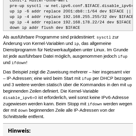
  const-1 Muster-ohne-Wert

  pre-up sysctl -w net.ipv6.conf.$IFACE.disable_ipv6=0

  up ip -6 addr replace 2001:db8::1/64 dev $IFACE || t
  up ip -4 addr replace 192.168.255.255/32 dev $IFACE 
  up ip -4 addr replace 192.168.178.22/24 dev $IFACE |
  down ip addr flush dev $IFACE
Als ausführbare Programme sind prädestiniert:
zur
sysctl
Änderung von Kernel-Variablen und
, das allgemeine
ip
Dienstprogramm für Netzwerkaufgaben unter Linux. Im Grunde
ist jede ausführbare Datei möglich, ausgenommen jedoch
ifup
und
!
ifdown
Das Beispiel zeigt die Zuweisung mehrerer – hier insgesamt vier
– IP-Adressen; eine wird beim Start mit
per DHCP bezogen
ifup
und 3 weitere werden statisch über die Kommandos in den mit
up
beginnenden Zeilen definiert. Die Kernel-Variable
ist erforderlich, weil sonst keine IPv6-Adresse
disable_ipv6=0
zugewiesen werden kann. Beim Stopp mit
werden wegen
ifdown
der mit
beginnenden Zeile alle IP-Adressen von der
down
Schnittstelle entfernt.
Hinweis: