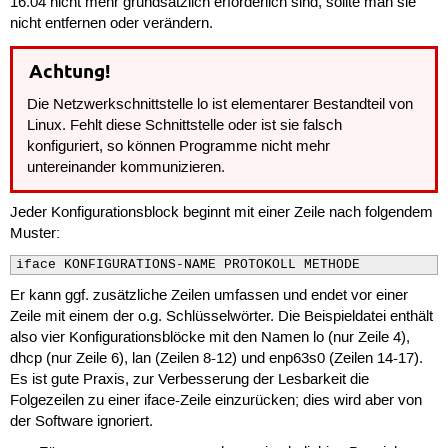
16.04 nicht mehr grundsätzlich erforderlich sind, sollte man sie
17
  up            dhclient $IFACE

18
nicht entfernen oder verändern.
Achtung!
Die Netzwerkschnittstelle lo ist elementarer Bestandteil von
Linux. Fehlt diese Schnittstelle oder ist sie falsch
konfiguriert, so können Programme nicht mehr
untereinander kommunizieren.
Jeder Konfigurationsblock beginnt mit einer Zeile nach folgendem
Muster:
iface KONFIGURATIONS-NAME PROTOKOLL METHODE
Er kann ggf. zusätzliche Zeilen umfassen und endet vor einer
Zeile mit einem der o.g. Schlüsselwörter. Die Beispieldatei enthält
also vier Konfigurationsblöcke mit den Namen lo (nur Zeile 4),
dhcp (nur Zeile 6), lan (Zeilen 8-12) und enp63s0 (Zeilen 14-17).
Es ist gute Praxis, zur Verbesserung der Lesbarkeit die
Folgezeilen zu einer iface-Zeile einzurücken; dies wird aber von
der Software ignoriert.