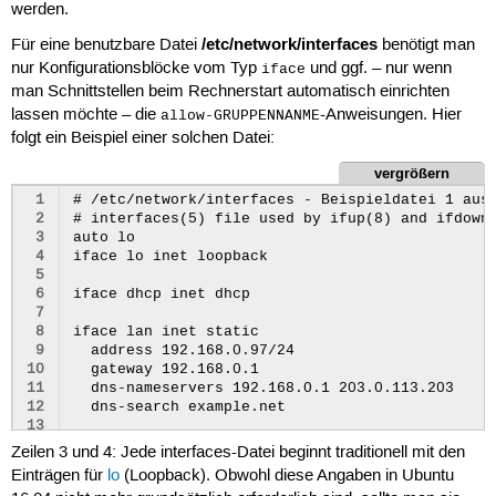
werden.
/etc/network/interfaces
Für eine benutzbare Datei
benötigt man
nur Konfigurationsblöcke vom Typ
und ggf. – nur wenn
iface
man Schnittstellen beim Rechnerstart automatisch einrichten
lassen möchte – die
-Anweisungen. Hier
allow-GRUPPENNANME
folgt ein Beispiel einer solchen Datei:
vergrößern
 1
# /etc/network/interfaces - Beispieldatei 1 aus 
 2
# interfaces(5) file used by ifup(8) and ifdown(
 3
auto lo

 4
iface lo inet loopback

 5
 6
iface dhcp inet dhcp

 7
 8
iface lan inet static

 9
  address 192.168.0.97/24

10
  gateway 192.168.0.1

11
  dns-nameservers 192.168.0.1 203.0.113.203

12
  dns-search example.net

13
14
iface enp63s0 inet manual

Zeilen 3 und 4: Jede interfaces-Datei beginnt traditionell mit den
15
  hwaddress     random

Einträgen für
lo
(Loopback). Obwohl diese Angaben in Ubuntu
16
# hwaddress     12:34:56:78:9a:bc
