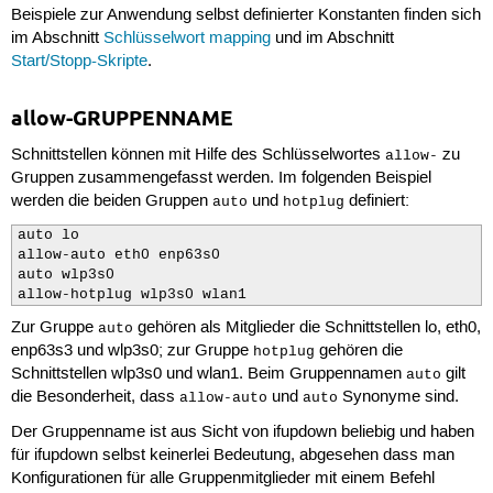
Beispiele zur Anwendung selbst definierter Konstanten finden sich
im Abschnitt
Schlüsselwort mapping
und im Abschnitt
Start/Stopp-Skripte
.
allow-GRUPPENNAME
Schnittstellen können mit Hilfe des Schlüsselwortes
zu
allow-
Gruppen zusammengefasst werden. Im folgenden Beispiel
werden die beiden Gruppen
und
definiert:
auto
hotplug
auto lo

allow-auto eth0 enp63s0

auto wlp3s0

allow-hotplug wlp3s0 wlan1
Zur Gruppe
gehören als Mitglieder die Schnittstellen lo, eth0,
auto
enp63s3 und wlp3s0; zur Gruppe
gehören die
hotplug
Schnittstellen wlp3s0 und wlan1. Beim Gruppennamen
gilt
auto
die Besonderheit, dass
und
Synonyme sind.
allow-auto
auto
Der Gruppenname ist aus Sicht von ifupdown beliebig und haben
für ifupdown selbst keinerlei Bedeutung, abgesehen dass man
Konfigurationen für alle Gruppenmitglieder mit einem Befehl