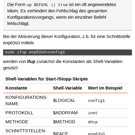
Die Form
ist ein oft angewendetes
up BEFEHL || true
Idiom. Es verhindert den Fehlschlag des gesamten
Konfigurationsvorgangs, wenn ein einzelner Befehl
fehlschlägt.
Bei der Aktivierung dieser Konfiguration, z.b. für eine Schnittstelle
enp63s0 mittels
sudo ifup enp63s0=config1 
ifup
werden von
zunächst die Konstanten als Shell-Variablen
gesetzt:
Shell-Variablen für Start-/Stopp-Skripte
Konstante
Shell-Variable
Wert im Beispiel
KONFIGURATIONS-
$LOGICAL
config1
NAME
PROTOKOLL
$ADDRFAM
inet
METHODE
$METHOD
dhcp
SCHNITTSTELLEN-
$IFACE
enp63s0