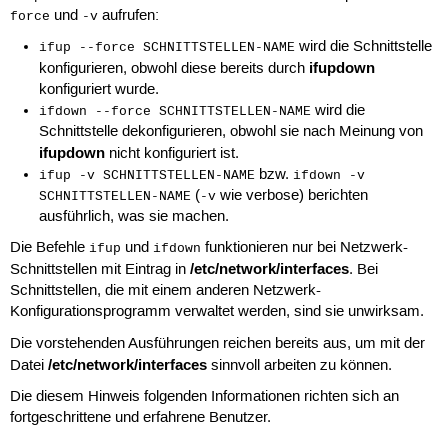
und
aufrufen:
force
-v
wird die Schnittstelle
ifup --force SCHNITTSTELLEN-NAME
ifupdown
konfigurieren, obwohl diese bereits durch
konfiguriert wurde.
wird die
ifdown --force SCHNITTSTELLEN-NAME
Schnittstelle dekonfigurieren, obwohl sie nach Meinung von
ifupdown
nicht konfiguriert ist.
bzw.
ifup -v SCHNITTSTELLEN-NAME
ifdown -v
(
wie verbose) berichten
SCHNITTSTELLEN-NAME
-v
ausführlich, was sie machen.
Die Befehle
und
funktionieren nur bei Netzwerk-
ifup
ifdown
/etc/network/interfaces
Schnittstellen mit Eintrag in
. Bei
Schnittstellen, die mit einem anderen Netzwerk-
Konfigurationsprogramm verwaltet werden, sind sie unwirksam.
Die vorstehenden Ausführungen reichen bereits aus, um mit der
/etc/network/interfaces
Datei
sinnvoll arbeiten zu können.
Die diesem Hinweis folgenden Informationen richten sich an
fortgeschrittene und erfahrene Benutzer.