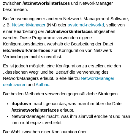
/etc/network/interfaces
zwischen
und NetworkManager
beschrieben.
Bei Verwendung einer anderen Netzwerk-Management-Software,
z.B.
NetworkManager
(NM) oder
systemd-networkd
, sollte von
/etc/network/interfaces
einer Bearbeitung der
abgesehen
werden. Diese Programme verwenden eigene
Konfigurationsdateien, weshalb die Bearbeitung der Datei
/etc/network/interfaces
zur Konfiguration von Netzwerk-
Verbindungen nicht sinnvoll ist.
Es ist jedoch möglich, eine Konfiguration zu erstellen, die den
„klassischen Weg“ und bei Bedarf die Verwendung des
NetworkManagers erlaubt. Siehe hierzu
NetworkManager
deaktivieren
und
Aufbau
.
Die beiden Methoden verwenden gegensätzliche Strategien:
ifupdown
macht genau das, was man ihm über die Datei
/etc/network/interfaces
erlaubt.
NetworkManager macht, was ihm sinnvoll erscheint und man
ihm nicht explizit verbietet.
Die Wahl zwischen einer Konfiguration über