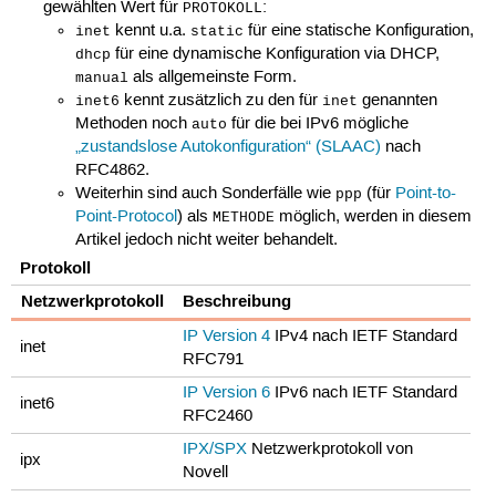
gewählten Wert für
:
PROTOKOLL
kennt u.a.
für eine statische Konfiguration,
inet
static
für eine dynamische Konfiguration via DHCP,
dhcp
als allgemeinste Form.
manual
kennt zusätzlich zu den für
genannten
inet6
inet
Methoden noch
für die bei IPv6 mögliche
auto
„zustandslose Autokonfiguration“ (SLAAC)
nach
RFC4862.
Weiterhin sind auch Sonderfälle wie
(für
Point-to-
ppp
Point-Protocol
) als
möglich, werden in diesem
METHODE
Artikel jedoch nicht weiter behandelt.
Protokoll
Netzwerkprotokoll
Beschreibung
IP Version 4
IPv4 nach IETF Standard
inet
RFC791
IP Version 6
IPv6 nach IETF Standard
inet6
RFC2460
IPX/SPX
Netzwerkprotokoll von
ipx
Novell