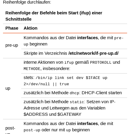
Reihenfolge durchlaufen:
Reihenfolge der Befehle beim Start (ifup) einer
Schnittstelle
Phase
Aktion
interfaces
Kommandos aus der Datei
, die mit
pre-
beginnen
up
pre-up
/etc/network/if-pre-up.d/
Skripte im Verzeichnis
interne Aktionen von
gemäß
und
ifup
PROTOKOLL
, insbesondere:
METHODE
stets:
/bin/ip link set dev $IFACE up
2>/dev/null || true
up
zusätzlich bei Methode
: DHCP-Client starten
dhcp
zusätzlich bei Methode
: Setzen von IP-
static
Adresse und Leitwegen aus den Variablen
$ADDRESS und $GATEWAY
interfaces
Kommandos aus der Datei
, die mit
post-
oder nur mit
beginnen
post-up
up