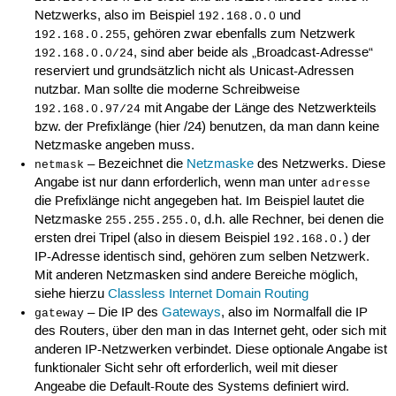
Netzwerks, also im Beispiel
und
192.168.0.0
, gehören zwar ebenfalls zum Netzwerk
192.168.0.255
, sind aber beide als „Broadcast-Adresse“
192.168.0.0/24
reserviert und grundsätzlich nicht als Unicast-Adressen
nutzbar. Man sollte die moderne Schreibweise
mit Angabe der Länge des Netzwerkteils
192.168.0.97/24
bzw. der Prefixlänge (hier /24) benutzen, da man dann keine
Netzmaske angeben muss.
– Bezeichnet die
Netzmaske
des Netzwerks. Diese
netmask
Angabe ist nur dann erforderlich, wenn man unter
adresse
die Prefixlänge nicht angegeben hat. Im Beispiel lautet die
Netzmaske
, d.h. alle Rechner, bei denen die
255.255.255.0
ersten drei Tripel (also in diesem Beispiel
) der
192.168.0.
IP-Adresse identisch sind, gehören zum selben Netzwerk.
Mit anderen Netzmasken sind andere Bereiche möglich,
siehe hierzu
Classless Internet Domain Routing
– Die IP des
Gateways
, also im Normalfall die IP
gateway
des Routers, über den man in das Internet geht, oder sich mit
anderen IP-Netzwerken verbindet. Diese optionale Angabe ist
funktionaler Sicht sehr oft erforderlich, weil mit dieser
Angeabe die Default-Route des Systems definiert wird.