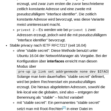
erzeugt, und zwar zum ersten die zuvor beschriebene
zeitlich konstante Adresse und eine zweite mit
pseudozufälligem "interface identifier". Die zeitlich
konstante Adresse wird bevorzugt, was diese Variante
meist uninteressant macht.
– Es werden wie bei
zwei
privext 2
privext 1
Adressen erzeugt, jedoch wird die mit pseudozufälligem
"interface identifier" bevorzugt.
Stable privacy nach IETF RFC7217 (seit 16.04)
ohne "stable secret": Diese Methode benutzt unter
Ubuntu 16.04 der NetworkManager als Vorgabe. Bei der
interfaces
Konfiguration über
erreicht man diesen
Modus über
pre-up ip link set addrgenmode none dev $IFACE
Solange man kein dauerhaftes "stable secret" definiert,
wird bei jedem Rechnerstart ein pseudozufälliges
erzeugt. Die hieraus abgeleiteten Adressen, sowohl die
link-local wie die globalen, sind also – entgegen der
Benennung als "stable" – höchst variabel!
mit "stable secret": Ein permanentes "stable secret"
[2]
setzt man mit Root-Rechten
in einer Datei im