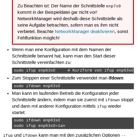
Zu Beachten ist: Der Name der Schnittstelle
enp7s9
kommt in der Beispieldatei gar nicht vor!
NetworkManager wird deshalb diese Schnittstelle als
seine Aufgabe betrachten, sofern man es ihm nicht
verbietet. Beachte
NetworkManager deaktivieren
, sonst
Fehlfunktion möglich!
Wenn man eine Konfiguration mit dem Namen der
Schnittstelle benannt hat, kann man den Start dieser
Schnittstelle vereinfachten zu:
sudo ifup enp63s0     # Kurzform von ifup enp63s0=
ifdown
Zum Stoppen einer Schnittstelle verwendet man
:
sudo ifdown enp63s0 
Man kann im laufenden Betrieb die Konfiguration jeder
Schnittstelle ändern, indem man sie zuerst mit
stoppt
ifdown
und dann mit anderer Konfiguration mittels
wieder
ifup
startet:
sudo ifdown enp63s0

sudo ifup enp63s0=lan 
und
kann man mit den zusätzlichen Optionen
ifup
ifdown
--