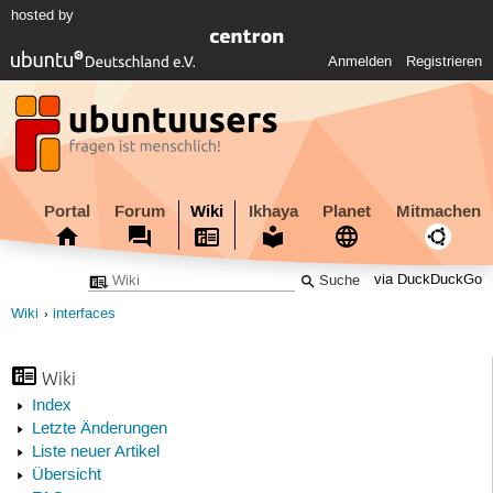
hosted by
Anmelden
Registrieren
Portal
Forum
Wiki
Ikhaya
Planet
Mitmachen
via DuckDuckGo
Wiki
interfaces
Wiki
Index
Letzte Änderungen
Liste neuer Artikel
Übersicht