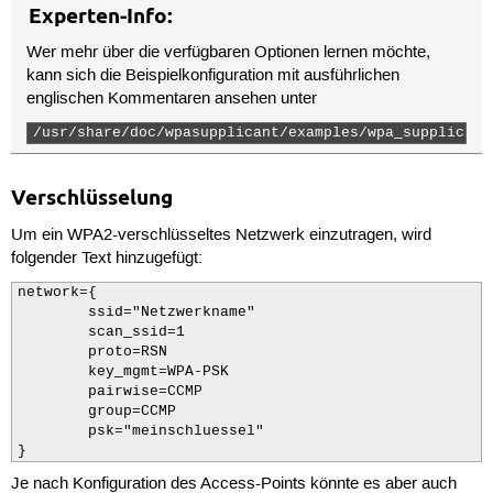
Experten-Info:
Wer mehr über die verfügbaren Optionen lernen möchte,
kann sich die Beispielkonfiguration mit ausführlichen
englischen Kommentaren ansehen unter
/usr/share/doc/wpasupplicant/examples/wpa_supplicant
Verschlüsselung
Um ein WPA2-verschlüsseltes Netzwerk einzutragen, wird
folgender Text hinzugefügt:
network={

        ssid="Netzwerkname"

        scan_ssid=1

        proto=RSN

        key_mgmt=WPA-PSK

        pairwise=CCMP

        group=CCMP

        psk="meinschluessel"

}
Je nach Konfiguration des Access-Points könnte es aber auch