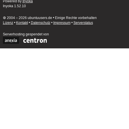
Powered by
Inyoka
Inyoka 1.52.10
🄯 2004 – 2026 ubuntuusers.de • Einige Rechte vorbehalten
Lizenz
•
Kontakt
•
Datenschutz
•
Impressum
•
Serverstatus
Serverhosting
gespendet von