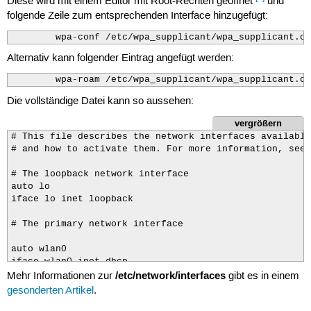
Diese wird mit einem Editor mit Root-Rechten geöffnet
und
folgende Zeile zum entsprechenden Interface hinzugefügt:
        wpa-conf /etc/wpa_supplicant/wpa_supplicant.co
Alternativ kann folgender Eintrag angefügt werden:
        wpa-roam /etc/wpa_supplicant/wpa_supplicant.co
Die vollständige Datei kann so aussehen:
vergrößern
# This file describes the network interfaces available
# and how to activate them. For more information, see 
# The loopback network interface

auto lo

iface lo inet loopback

# The primary network interface

auto wlan0

iface wlan0 inet dhcp

/etc/network/interfaces
        wpa-conf /etc/wpa_supplicant/wpa_supplicant.co
Mehr Informationen zur
gibt es in einem
gesonderten Artikel
.