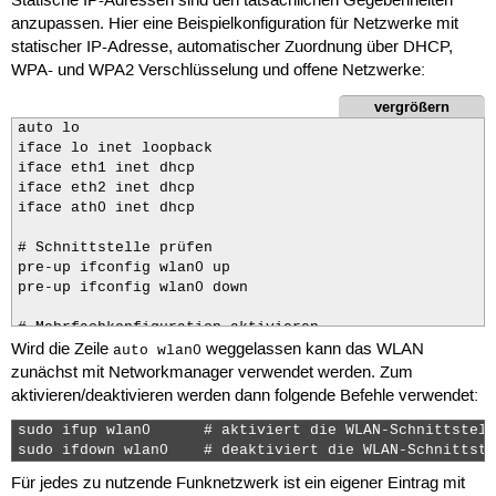
Statische IP-Adressen sind den tatsächlichen Gegebenheiten
anzupassen. Hier eine Beispielkonfiguration für Netzwerke mit
statischer IP-Adresse, automatischer Zuordnung über DHCP,
WPA- und WPA2 Verschlüsselung und offene Netzwerke:
vergrößern
auto lo

iface lo inet loopback

iface eth1 inet dhcp

iface eth2 inet dhcp

iface ath0 inet dhcp

# Schnittstelle prüfen

pre-up ifconfig wlan0 up

pre-up ifconfig wlan0 down

# Mehrfachkonfiguration aktivieren

Wird die Zeile
weggelassen kann das WLAN
iface wlan0 inet manual

auto wlan0
zunächst mit Networkmanager verwendet werden. Zum
# Roaming aktivieren

aktivieren/deaktivieren werden dann folgende Befehle verwendet:
wpa-roam /etc/wpa_supplicant/wpa_supplicant.conf

sudo ifup wlan0      # aktiviert die WLAN-Schnittstelle
# erstes bekanntes WLAN Name:zuhause mit DHCP

sudo ifdown wlan0    # deaktiviert die WLAN-Schnittste
iface zuhause inet dhcp

Für jedes zu nutzende Funknetzwerk ist ein eigener Eintrag mit