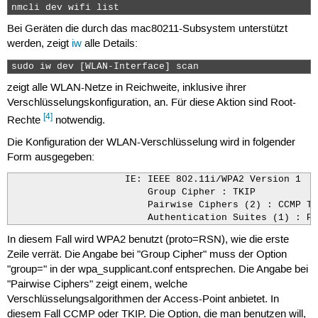
nmcli dev wifi list 
Bei Geräten die durch das mac80211-Subsystem unterstützt
werden, zeigt
iw
alle Details:
sudo iw dev [WLAN-Interface] scan 
zeigt alle WLAN-Netze in Reichweite, inklusive ihrer
Verschlüsselungskonfiguration, an. Für diese Aktion sind Root-
[4]
Rechte
notwendig.
Die Konfiguration der WLAN-Verschlüsselung wird in folgender
Form ausgegeben:
                    IE: IEEE 802.11i/WPA2 Version 1

                        Group Cipher : TKIP

                        Pairwise Ciphers (2) : CCMP TKI
                        Authentication Suites (1) : PS
In diesem Fall wird WPA2 benutzt (proto=RSN), wie die erste
Zeile verrät. Die Angabe bei "Group Cipher" muss der Option
"group=" in der wpa_supplicant.conf entsprechen. Die Angabe bei
"Pairwise Ciphers" zeigt einem, welche
Verschlüsselungsalgorithmen der Access-Point anbietet. In
diesem Fall CCMP oder TKIP. Die Option, die man benutzen will,