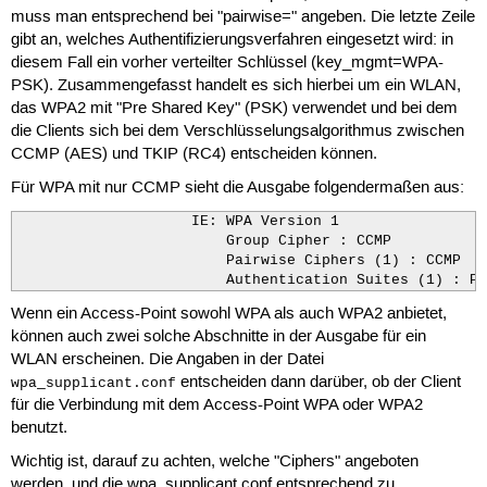
muss man entsprechend bei "pairwise=" angeben. Die letzte Zeile
gibt an, welches Authentifizierungsverfahren eingesetzt wird: in
diesem Fall ein vorher verteilter Schlüssel (key_mgmt=WPA-
PSK). Zusammengefasst handelt es sich hierbei um ein WLAN,
das WPA2 mit "Pre Shared Key" (PSK) verwendet und bei dem
die Clients sich bei dem Verschlüsselungsalgorithmus zwischen
CCMP (AES) und TKIP (RC4) entscheiden können.
Für WPA mit nur CCMP sieht die Ausgabe folgendermaßen aus:
                    IE: WPA Version 1

                        Group Cipher : CCMP

                        Pairwise Ciphers (1) : CCMP

                        Authentication Suites (1) : PS
Wenn ein Access-Point sowohl WPA als auch WPA2 anbietet,
können auch zwei solche Abschnitte in der Ausgabe für ein
WLAN erscheinen. Die Angaben in der Datei
entscheiden dann darüber, ob der Client
wpa_supplicant.conf
für die Verbindung mit dem Access-Point WPA oder WPA2
benutzt.
Wichtig ist, darauf zu achten, welche "Ciphers" angeboten
werden, und die wpa_supplicant.conf entsprechend zu