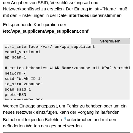
den Angaben von SSID, Verschlüsselungsart und
# zweites bekanntes WLAN Name:uni mit statischer IP-Ad
iface uni inet static

Netzwerkschlüssel zu erstellen. Der Eintrag id_str="Name" muß
address 192.168.0.20

interfaces
mit den Einstellungen in der Datei
übereinstimmen.
netmask 255.255.255.0

network 192.168.0.255

Entsprechende Konfiguration der
gateway 192.168.0.1

/etc/wpa_supplicant/wpa_supplicant.conf
:
# verbindet sich mit allen unverschlüsselten Netzwerke
vergrößern
iface offen inet dhcp

ctrl_interface=/var/run/wpa_supplicant

eapol_version=1

# Optional - Schnittstelle automatisch aktivieren

ap_scan=1

auto wlan0
# erstes bekanntes WLAN Name:zuhause mit WPA2-Verschlü
network={

ssid="WLAN-ID 1"

id_str="zuhause"

scan_ssid=1

proto=RSN

key_mgmt=WPA-PSK

Werden Einträge angepasst, um Fehler zu beheben oder um ein
pairwise=CCMP

group=TKIP CCMP

neues Netzwerk einzufügen, kann der Vorgang im laufenden
psk="WPA2 Netzwerkschlüssel"

[3]
Betrieb mit folgenden Befehlen
unterbrochen und mit den
}

geänderten Werten neu gestartet werden:
# zweites bekanntes WLAN Name:uni mit WPA-Verschlüssel