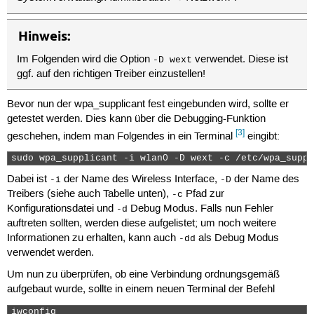
Hinweis:
Im Folgenden wird die Option
verwendet. Diese ist
-D wext
ggf. auf den richtigen Treiber einzustellen!
Bevor nun der wpa_supplicant fest eingebunden wird, sollte er
getestet werden. Dies kann über die Debugging-Funktion
[3]
geschehen, indem man Folgendes in ein Terminal
eingibt:
sudo wpa_supplicant -i wlan0 -D wext -c /etc/wpa_suppl
Dabei ist
der Name des Wireless Interface,
der Name des
-i
-D
Treibers (siehe auch Tabelle unten),
Pfad zur
-c
Konfigurationsdatei und
Debug Modus. Falls nun Fehler
-d
auftreten sollten, werden diese aufgelistet; um noch weitere
Informationen zu erhalten, kann auch
als Debug Modus
-dd
verwendet werden.
Um nun zu überprüfen, ob eine Verbindung ordnungsgemäß
aufgebaut wurde, sollte in einem neuen Terminal der Befehl
iwconfig 