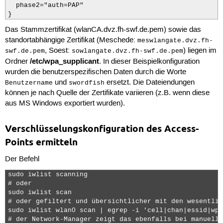
  phase2="auth=PAP"

}
Das Stammzertifikat (wlanCA.dvz.fh-swf.de.pem) sowie das
standortabhängige Zertifikat (Meschede:
meswlangate.dvz.fh-
, Soest:
) liegen im
swf.de.pem
sowlangate.dvz.fh-swf.de.pem
/etc/wpa_supplicant
Ordner
. In dieser Beispielkonfiguration
wurden die benutzerspezifischen Daten durch die Worte
und
ersetzt. Die Dateiendungen
Benutzername
swordfish
können je nach Quelle der Zertifikate variieren (z.B. wenn diese
aus MS Windows exportiert wurden).
Verschlüsselungskonfiguration des Access-
Points ermitteln
Der Befehl
sudo iwlist scanning

# oder 

sudo iwlist scan

# oder gefiltert und übersichtlicher mit den wesentlic
sudo iwlist wlan0 scan | egrep -i 'cell|chan|essid|wpa
# der Network-Manager zeigt das ebenfalls bei manuelle