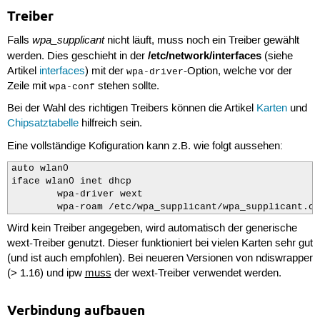
Treiber
wpa_supplicant
Falls
nicht läuft, muss noch ein Treiber gewählt
/etc/network/interfaces
werden. Dies geschieht in der
(siehe
Artikel
interfaces
) mit der
-Option, welche vor der
wpa-driver
Zeile mit
stehen sollte.
wpa-conf
Bei der Wahl des richtigen Treibers können die Artikel
Karten
und
Chipsatztabelle
hilfreich sein.
Eine vollständige Kofiguration kann z.B. wie folgt aussehen:
auto wlan0

iface wlan0 inet dhcp

        wpa-driver wext

        wpa-roam /etc/wpa_supplicant/wpa_supplicant.co
Wird kein Treiber angegeben, wird automatisch der generische
wext-Treiber genutzt. Dieser funktioniert bei vielen Karten sehr gut
(und ist auch empfohlen). Bei neueren Versionen von ndiswrapper
(> 1.16) und ipw
muss
der wext-Treiber verwendet werden.
Verbindung aufbauen