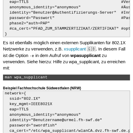
  eap=TTLS                                       #Vers
  anonymous_identity="anonymous"                 #Äuss
  identity="Benutzer@Authentifizierungs-Server"  #Inne
  password="Passwort"                            #Pass
  phase2="auth=PAP"

  #ca_cert="PFAD_ZUM_STAMMZERTIZIKAT/ZERTIFIKAT" #opti
}
Es ist ebenfalls möglich einen externen Supplikanten für 802.1X
Netzwerke zu verwenden, z.B.
xsupplicant
🇬🇧. In diesem Fall
wpasupplicant
ist die Option
in dem Aufruf von
zu
-e
verwenden. Siehe hierzu: Hilfe zu wpa_supplicant, zu erreichen
mit:
man wpa_supplicant 
Beispiel Fachhochschule Südwestfalen (NRW)
network={

  ssid="802.1X"

  key_mgmt=IEEE8021X

  eap=TTLS          

  anonymous_identity="anonymous"

  identity="Benutzername@urmel.fh-swf.de"

  password="swordfish"

  ca_cert="/etc/wpa_supplicant/wlanCA.dvz.fh-swf.de.pem