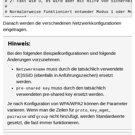
# 2: Fast wie 0, es wird aber mit Hilfe von Sicherheit
#

# Normalerweise funktioniert entweder Modus 1 oder Mod
ap_scan=1
Danach werden die verschiedenen Netzwerkkonfigurationen
eingetragen.
Hinweis:
Bei den folgenden Beispielkonfigurationen sind folgende
Änderungen vorzunehmen:
muss durch die tatsächlich verwendete
Netzwerkname
(E)SSID (ebenfalls in Anführungszeichen) ersetzt
werden.
muss durch den tatsächlich
pre-shared key
verwendeten pre-shared key ersetzt werden.
Je nach Konfiguration von WPA/WPA2 können die Parameter
variieren. Wenn man die Zeilen für
,
,
proto
key_mgmt
und
nicht hinzufügt, werden Standardwerte
pairwise
group
gesetzt, die fast immer funktionieren.