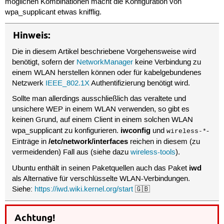
möglichen Kombinationen macht die Konfiguration von
wpa_supplicant etwas knifflig.
Hinweis:
Die in diesem Artikel beschriebene Vorgehensweise wird
benötigt, sofern der
NetworkManager
keine Verbindung zu
einem WLAN herstellen können oder für kabelgebundenes
Netzwerk
IEEE_802.1X
Authentifizierung benötigt wird.
Sollte man allerdings ausschließlich das veraltete und
unsichere WEP in einem WLAN verwenden, so gibt es
keinen Grund, auf einem Client in einem solchen WLAN
iwconfig
wpa_supplicant zu konfigurieren.
und
-
wireless-*
/etc/network/interfaces
Einträge in
reichen in diesem (zu
vermeidenden) Fall aus (siehe dazu
wireless-tools
).
iwd
Ubuntu enthält in seinen Paketquellen auch das Paket
als Alternative für verschlüsselte WLAN-Verbindungen.
Siehe:
https://iwd.wiki.kernel.org/start
🇬🇧
Achtung!