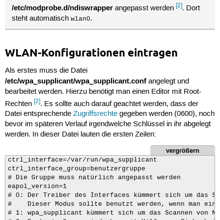
[2]
/etc/modprobe.d/ndiswrapper
angepasst werden
. Dort
steht automatisch
.
wlan0
WLAN-Konfigurationen eintragen
Als erstes muss die Datei
/etc/wpa_supplicant/wpa_supplicant.conf
angelegt und
bearbeitet werden. Hierzu benötigt man einen Editor mit Root-
[2]
Rechten
. Es sollte auch darauf geachtet werden, dass der
Datei entsprechende
Zugriffsrechte
gegeben werden (0600), noch
bevor im späteren Verlauf irgendwelche Schlüssel in ihr abgelegt
werden. In dieser Datei lauten die ersten Zeilen:
vergrößern
ctrl_interface=/var/run/wpa_supplicant

ctrl_interface_group=benutzergruppe

# Die Gruppe muss natürlich angepasst werden

eapol_version=1

# 0: Der Treiber des Interfaces kümmert sich um das Sc
#    Dieser Modus sollte benutzt werden, wenn man eine
# 1: wpa_supplicant kümmert sich um das Scannen von Ne