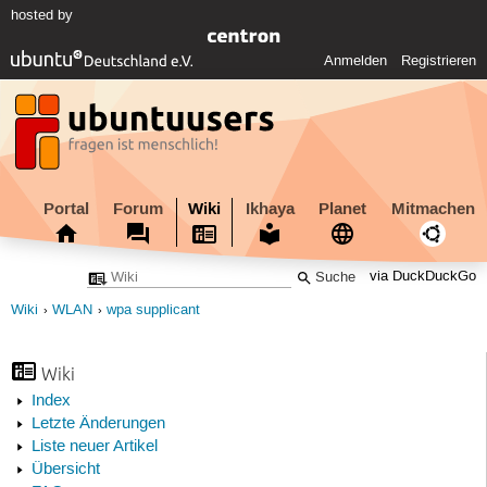
hosted by
Anmelden
Registrieren
Portal
Forum
Wiki
Ikhaya
Planet
Mitmachen
via DuckDuckGo
Wiki
WLAN
wpa supplicant
Wiki
Index
Letzte Änderungen
Liste neuer Artikel
Übersicht