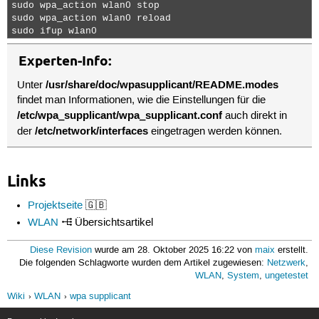
sudo wpa_action wlan0 stop

network={

sudo wpa_action wlan0 reload

ssid="WLAN-ID 2"

sudo ifup wlan0 
id_str="uni"

scan_ssid=1

Experten-Info:
proto=WPA

key_mgmt=WPA-PSK

/usr/share/doc/wpasupplicant/README.modes
Unter
pairwise=TKIP

findet man Informationen, wie die Einstellungen für die
group=TKIP

/etc/wpa_supplicant/wpa_supplicant.conf
psk="WPA Netzwerkschlüssel"

auch direkt in
}

/etc/network/interfaces
der
eingetragen werden können.
# unverschlüsselte Netzwerke

network={

Links
ssid=""

id_str="offen"

scan_ssid=1

Projektseite
🇬🇧
key_mgmt=NONE

WLAN
Übersichtsartikel
}
Diese Revision
wurde am 28. Oktober 2025 16:22 von
maix
erstellt.
Die folgenden Schlagworte wurden dem Artikel zugewiesen:
Netzwerk
,
WLAN
,
System
,
ungetestet
Wiki
WLAN
wpa supplicant