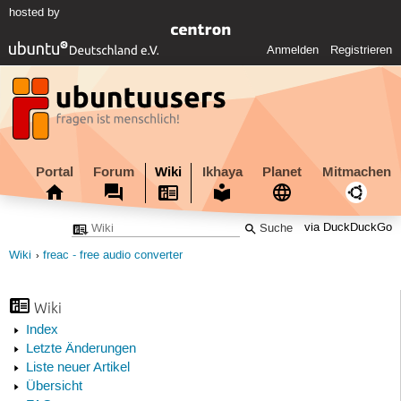
hosted by
Anmelden
Registrieren
Portal
Forum
Wiki
Ikhaya
Planet
Mitmachen
via DuckDuckGo
Wiki
freac - free audio converter
Wiki
Index
Letzte Änderungen
Liste neuer Artikel
Übersicht