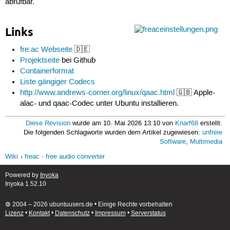
abrufbar.
Links
fre:ac Webseite
🇩🇪
Projektseite
bei Github
Containerformat
Liste gängiger Codecs
http://www.andrews-corner.org/linux/qaac.html
🇬🇧 Apple-
alac- und qaac-Codec unter Ubuntu installieren.
Diese Revision
wurde am 10. Mai 2026 13:10 von
Knarf68
erstellt.
Die folgenden Schlagworte wurden dem Artikel zugewiesen:
unfreie
Software
,
Multimedia
Wiki
freac - free audio converter
Powered by
Inyoka
Inyoka 1.52.10
🄯 2004 – 2026 ubuntuusers.de • Einige Rechte vorbehalten
Lizenz
•
Kontakt
•
Datenschutz
•
Impressum
•
Serverstatus