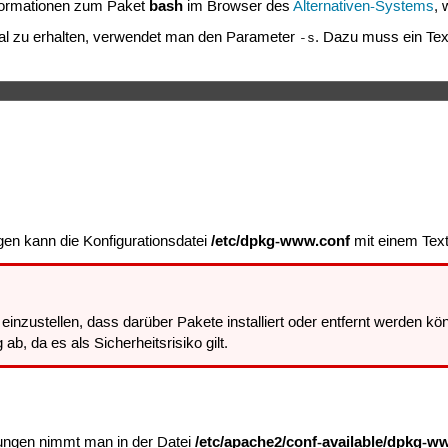
bash
nformationen zum Paket
im Browser des
Alternativen-Systems
, 
al zu erhalten, verwendet man den Parameter
. Dazu muss ein Text
-s
/etc/dpkg-www.conf
gen kann die Konfigurationsdatei
mit einem Text
inzustellen, dass darüber Pakete installiert oder entfernt werden kö
ab, da es als Sicherheitsrisiko gilt.
/etc/apache2/conf-available/dpkg-w
lungen nimmt man in der Datei