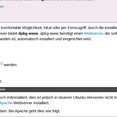
en
 komfortable Möglichkeit, lokal oder per Fernzugriff, durch die instal
dpkg-www
sen bietet
. dpkg-www benötigt einen
Webserver
, der so
anden ist, automatisch installiert und eingerichtet wird.
[1]
werden:
e:
www 
ch mitinstalliert, dies ist jedoch in neueren Ubuntu-Versionen nicht m
Apache
-Webserver installiert.
aben. Bei Apache geht dies wie folgt: