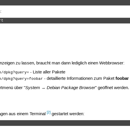
:
rt 
 anzeigen zu lassen, braucht man dann lediglich einen Webbrowser:
- Liste aller Pakete
n/dpkg?query=
foobar
- detaillierte Informationen zum Paket
n/dpkg?query=foobar
System → Debian Package Browser
rtmenü über "
" geöffnet werden.
[2]
agen aus einem Terminal
gestartet werden: