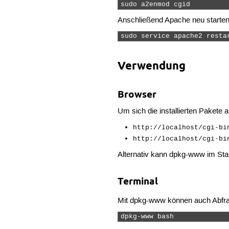
sudo a2enmod cgid  
Anschließend Apache neu starten
sudo service apache2 resta
Verwendung
Browser
Um sich die installierten Pakete
http://localhost/cgi-bi
http://localhost/cgi-bi
Alternativ kann dpkg-www im Sta
Terminal
Mit dpkg-www können auch Abfr
dpkg-www bash 