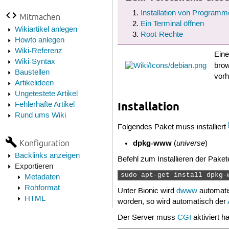
Installation von Programm
Mitmachen
Ein Terminal öffnen
Wikiartikel anlegen
Root-Rechte
Howto anlegen
Wiki-Referenz
Eine
Wiki-Syntax
brow
Baustellen
vorh
Artikelideen
Ungetestete Artikel
Installation
Fehlerhafte Artikel
Rund ums Wiki
Folgendes Paket muss installiert
Konfiguration
dpkg-www
universe
(
)
Backlinks anzeigen
Befehl zum Installieren der Paket
Exportieren
sudo apt-get install dpkg-
Metadaten
Rohformat
Unter Bionic wird
dwww
automatis
HTML
worden, so wird automatisch der
Der Server muss
CGI
aktiviert h