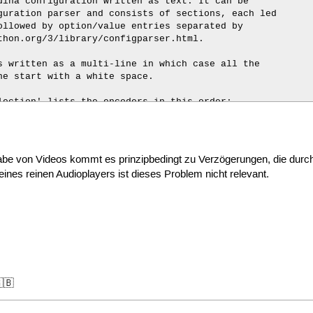
dlna configuration written as text. It can be

guration parser and consists of sections, each led

ollowed by option/value entries separated by

thon.org/3/library/configparser.html.

s written as a multi-line in which case all the

ne start with a white space.

lection' lists the encoders in this order:

 as mp3 is the most common encoding



org/wiki/Encode/HighQualityAudio.

be von Videos kommt es prinzipbedingt zu Verzögerungen, die durch 
ines reinen Audioplayers ist dieses Problem nicht relevant.
ie auf L16/WAV fällt

MpegFlacEncoder

🇧
-Neuverhandlung pro Track
