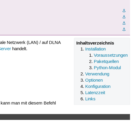
⚓︎
⚓︎
⚓︎
⚓︎
kale Netzwerk (LAN) / auf DLNA
Inhaltsverzeichnis
erver
handelt.
Installation
Voraussetzungen
Paketquellen
Python-Modul
Verwendung
Optionen
Konfiguration
Latenzzeit
Links
s kann man mit diesem Befehl