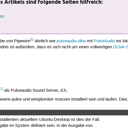
 Artikels sind folgende Seiten hilfreich:
en
[1]
abe von Pipewire
ähnlich wie
pulseaudio-dlna
mit
PulseAudio
ins lo
dnis ist außerdem, dass es sich nicht um einen vollwertigen
DLNA-S
[1]
als Pulseaudio Sound Server, d.h.:
ewire-pulse und wireplumber müssen installiert sein und laufen. Die
talliertem aktuellem Ubuntu-Desktop ist dies der Fall.
rgabe im System definiert sein. In der Ausgabe von