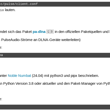
tc/pulse/client.conf 
lauten.
io
pa-dlna
indet sich das Paket
🇬🇧 in den offiziellen Paketquellen und 
 PulseAudio-Ströme an DLNA-Geräte weiterleiten)
e:
na 
 unter
Noble Numbat
(24.04) mit python3 und pipx beschrieben.
n Python Version 3.8 oder aktueller und den Paket-Manager von Pyt
e: