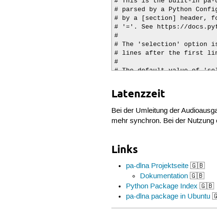
# This is the built-in pa-
# parsed by a Python Confi
# by a [section] header, f
# '='. See https://docs.py
#

# The 'selection' option i
# lines after the first li
#

# The default value of 'se
#     - mp3 encoders first
#     - lossless encoders

Latenzzeit
#     - then lossy encoders
# See https://trac.ffmpeg.
Bei der Umleitung der Audioausga
mehr synchron. Bei der Nutzung e
[DEFAULT]

# Nur FLAC, damit pa-dlna n
Links
selection = FlacEncoder, FF
pa-dlna Projektseite
🇬🇧
# Musik-Standard

Dokumentation
🇬🇧
rate = 44100

channels = 2

Python Package Index
🇬🇧
pa-dlna package in Ubuntu

# Stabilität: SOAP/Session
track_metadata = yes
