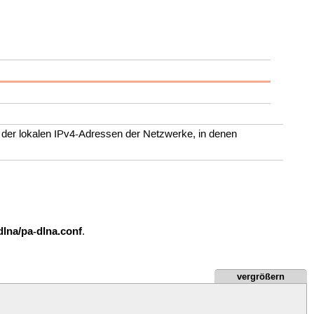
er lokalen IPv4-Adressen der Netzwerke, in denen
lna/pa-dlna.conf
.
vergrößern