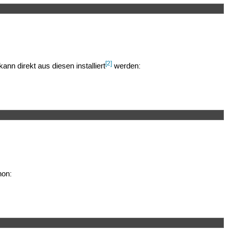
[2]
kann direkt aus diesen installiert
werden:
hon: