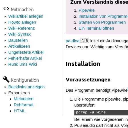
Zum Verständnis dieses
Mitmachen
Pipewire
Wikiartikel anlegen
Installation von Programm
Howto anlegen
Starten von Programmen
Wiki-Referenz
Ein Terminal öffnen
Wiki-Syntax
Baustellen
pa-dlna
🇬🇧 leitet die Audioausg
Artikelideen
Devices um. Wichtig zum Verstän
Ungetestete Artikel
Fehlerhafte Artikel
Installation
Rund ums Wiki
Voraussetzungen
Konfiguration
Backlinks anzeigen
Das Programm benötigt Pipewire
Exportieren
Metadaten
Die Programme pipewire, pip
Rohformat
überprüfen:
HTML
pgrep -a wire 
Bei einem wie vorgesehen ins
Pulseaudio darf nicht als Vo