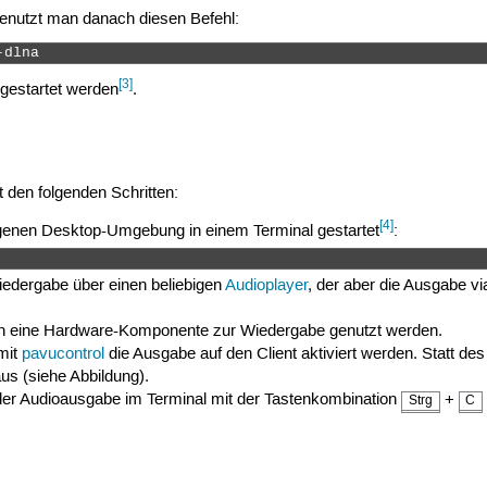
benutzt man danach diesen Befehl:
-dlna 
[3]
gestartet werden
.
t den folgenden Schritten:
[4]
eigenen Desktop-Umgebung in einem Terminal gestartet
:
iedergabe über einen beliebigen
Audioplayer
, der aber die Ausgabe vi
n eine Hardware-Komponente zur Wiedergabe genutzt werden.
mit
pavucontrol
die Ausgabe auf den Client aktiviert werden. Statt de
us (siehe Abbildung).
der Audioausgabe im Terminal mit der Tastenkombination
+
Strg
C