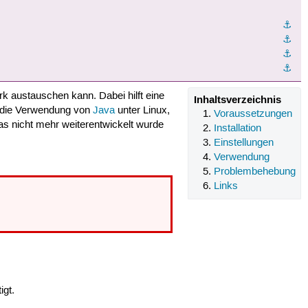
⚓︎
⚓︎
⚓︎
⚓︎
 austauschen kann. Dabei hilft eine
Inhaltsverzeichnis
h die Verwendung von
Java
unter Linux,
Voraussetzungen
das nicht mehr weiterentwickelt wurde
Installation
Einstellungen
Verwendung
Problembehebung
Links
igt.