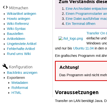
Zum Verständnis dieses
Mitmachen
Eine Archivdatei entpacke
Wikiartikel anlegen
Einen Programmstarter an
Howto anlegen
Eine Datei ausführbar ma
Wiki-Referenz
Ein Terminal öffnen
Wiki-Syntax
Transfer On
Baustellen
einfache und
Artikelideen
Windows und 
Ungetestete Artikel
und nur bis
Ubuntu 11.04
in den o
Fehlerhafte Artikel
Rund ums Wiki
Ein grafisches Programm mit ähnli
Konfiguration
Achtung!
Backlinks anzeigen
Das Programm wird nicht mehr 
Exportieren
Metadaten
Rohformat
Voraussetzungen
HTML
Transfer on LAN benötigt Java. Di