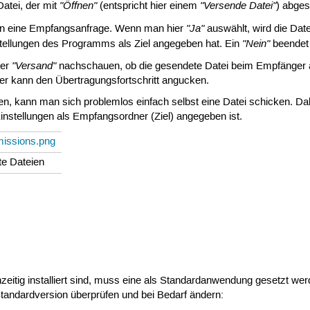
"Öffnen"
"Versende Datei"
atei, der mit
(entspricht hier einem
) abges
"Ja"
nun eine Empfangsanfrage. Wenn man hier
auswählt, wird die Dat
"Nein"
stellungen des Programms als Ziel angegeben hat. Ein
beendet 
"Versand"
ter
nachschauen, ob die gesendete Datei beim Empfänger 
r kann den Übertragungsfortschritt angucken.
 kann man sich problemlos einfach selbst eine Datei schicken. Dabe
nstellungen als Empfangsordner (Ziel) angegeben ist.
e Dateien
zeitig installiert sind, muss eine als Standardanwendung gesetzt w
tandardversion überprüfen und bei Bedarf ändern: