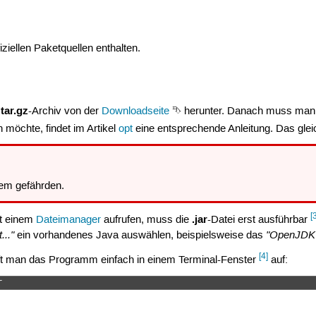
iziellen Paketquellen enthalten.
tar.gz
e
-Archiv von der
Downloadseite
⮷ herunter. Danach muss man d
 möchte, findet im Artikel
opt
eine entsprechende Anleitung. Das gleic
em gefährden.
[
.jar
t einem
Dateimanager
aufrufen, muss die
-Datei erst ausführbar
..."
"OpenJDK 
ein vorhandenes Java auswählen, beispielsweise das
[4]
ft man das Programm einfach in einem Terminal-Fenster
auf:
r 