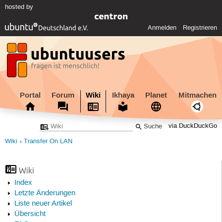
hosted by
Anmelden
Registrieren
Portal
Forum
Wiki
Ikhaya
Planet
Mitmachen
via DuckDuckGo
Wiki
Transfer On LAN
Wiki
Index
Letzte Änderungen
Liste neuer Artikel
Übersicht