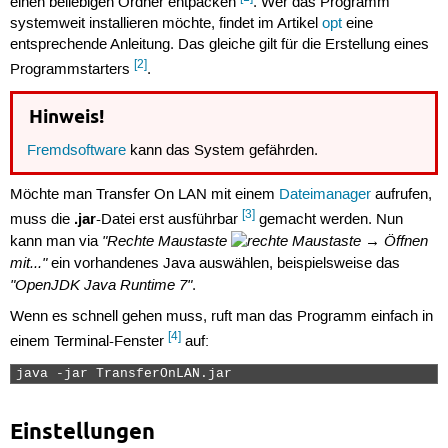
einen beliebigen Ordner entpacken
. Wer das Programm
systemweit installieren möchte, findet im Artikel
opt
eine
entsprechende Anleitung. Das gleiche gilt für die Erstellung eines
[2]
Programmstarters
.
Hinweis!
Fremdsoftware
kann das System gefährden.
Möchte man Transfer On LAN mit einem
Dateimanager
aufrufen,
[3]
.jar
muss die
-Datei erst ausführbar
gemacht werden. Nun
"Rechte Maustaste
→ Öffnen
kann man via
mit..."
ein vorhandenes Java auswählen, beispielsweise das
"OpenJDK Java Runtime 7"
.
Wenn es schnell gehen muss, ruft man das Programm einfach in
[4]
einem Terminal-Fenster
auf:
java -jar TransferOnLAN.jar 
Einstellungen