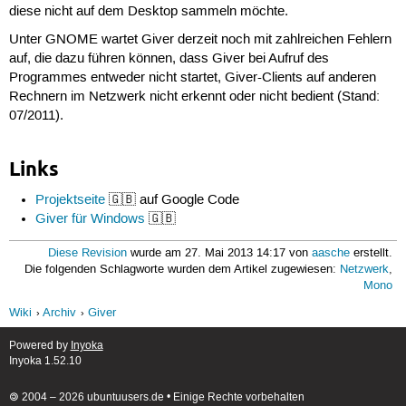
diese nicht auf dem Desktop sammeln möchte.
Unter GNOME wartet Giver derzeit noch mit zahlreichen Fehlern
auf, die dazu führen können, dass Giver bei Aufruf des
Programmes entweder nicht startet, Giver-Clients auf anderen
Rechnern im Netzwerk nicht erkennt oder nicht bedient (Stand:
07/2011).
Links
Projektseite
🇬🇧 auf Google Code
Giver für Windows
🇬🇧
Diese Revision
wurde am 27. Mai 2013 14:17 von
aasche
erstellt.
Die folgenden Schlagworte wurden dem Artikel zugewiesen:
Netzwerk
,
Mono
Wiki
Archiv
Giver
Powered by
Inyoka
Inyoka 1.52.10
🄯 2004 – 2026 ubuntuusers.de • Einige Rechte vorbehalten