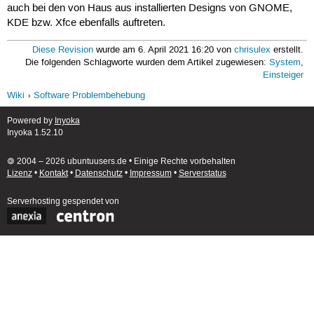
auch bei den von Haus aus installierten Designs von GNOME,
KDE bzw. Xfce ebenfalls auftreten.
Diese Revision
wurde am 6. April 2021 16:20 von
chrisulex
erstellt.
Die folgenden Schlagworte wurden dem Artikel zugewiesen:
System
,
Einsteiger
Wiki
Software Problembehebung
Powered by
Inyoka
Inyoka 1.52.10
🄯 2004 – 2026 ubuntuusers.de • Einige Rechte vorbehalten
Lizenz
•
Kontakt
•
Datenschutz
•
Impressum
•
Serverstatus
Serverhosting
gespendet von