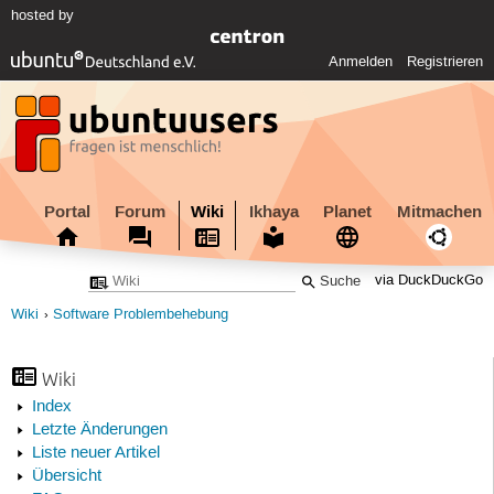
hosted by
Anmelden
Registrieren
Portal
Forum
Wiki
Ikhaya
Planet
Mitmachen
via DuckDuckGo
Wiki
Software Problembehebung
Wiki
Index
Letzte Änderungen
Liste neuer Artikel
Übersicht