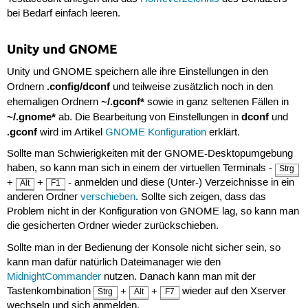
bei Bedarf einfach leeren.
Unity und GNOME
Unity und GNOME speichern alle ihre Einstellungen in den
.config/dconf
Ordnern
und teilweise zusätzlich noch in den
~/.gconf*
ehemaligen Ordnern
sowie in ganz seltenen Fällen in
~/.gnome*
dconf
ab. Die Bearbeitung von Einstellungen in
und
.gconf
wird im Artikel
GNOME Konfiguration
erklärt.
Sollte man Schwierigkeiten mit der GNOME-Desktopumgebung
haben, so kann man sich in einem der virtuellen Terminals -
Strg
+
+
- anmelden und diese (Unter-) Verzeichnisse in ein
Alt
F1
anderen Ordner
verschieben
. Sollte sich zeigen, dass das
Problem nicht in der Konfiguration von GNOME lag, so kann man
die gesicherten Ordner wieder zurückschieben.
Sollte man in der Bedienung der Konsole nicht sicher sein, so
kann man dafür natürlich Dateimanager wie den
MidnightCommander
nutzen. Danach kann man mit der
Tastenkombination
+
+
wieder auf den Xserver
Strg
Alt
F7
wechseln und sich anmelden.