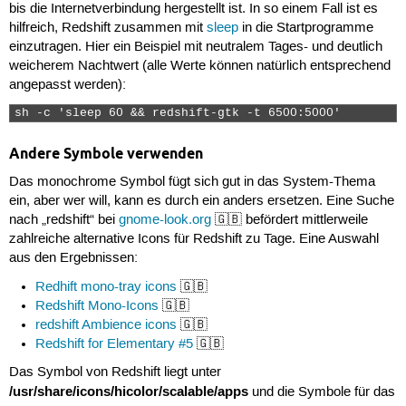
bis die Internetverbindung hergestellt ist. In so einem Fall ist es
hilfreich, Redshift zusammen mit
sleep
in die Startprogramme
einzutragen. Hier ein Beispiel mit neutralem Tages- und deutlich
weicherem Nachtwert (alle Werte können natürlich entsprechend
angepasst werden):
sh -c 'sleep 60 && redshift-gtk -t 6500:5000' 
Andere Symbole verwenden
Das monochrome Symbol fügt sich gut in das System-Thema
ein, aber wer will, kann es durch ein anders ersetzen. Eine Suche
nach „redshift“ bei
gnome-look.org
🇬🇧 befördert mittlerweile
zahlreiche alternative Icons für Redshift zu Tage. Eine Auswahl
aus den Ergebnissen:
Redhift mono-tray icons
🇬🇧
Redshift Mono-Icons
🇬🇧
redshift Ambience icons
🇬🇧
Redshift for Elementary #5
🇬🇧
Das Symbol von Redshift liegt unter
/usr/share/icons/hicolor/scalable/apps
und die Symbole für das