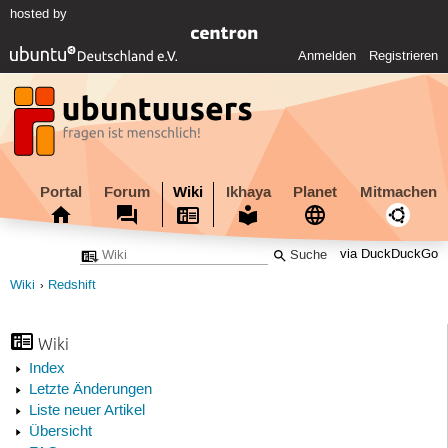
hosted by
Anmelden
Registrieren
Portal
Forum
Wiki
Ikhaya
Planet
Mitmachen
via DuckDuckGo
Wiki
Redshift
Wiki
Index
Letzte Änderungen
Liste neuer Artikel
Übersicht