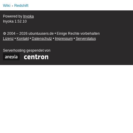
Wiki
Redshift
Powered by
Inyoka
Inyoka 1.52.10
🄯 2004 – 2026 ubuntuusers.de • Einige Rechte vorbehalten
Lizenz
•
Kontakt
•
Datenschutz
•
Impressum
•
Serverstatus
Serverhosting
gespendet von