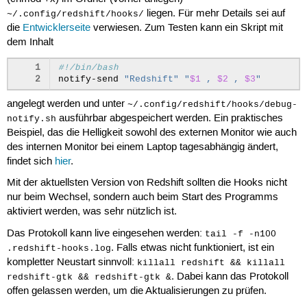
liegen. Für mehr Details sei auf
~/.config/redshift/hooks/
die
Entwicklerseite
verwiesen. Zum Testen kann ein Skript mit
dem Inhalt
1
#!/bin/bash
2
notify-send
"Redshift"
"
$1
 , 
$2
 , 
$3
"
angelegt werden und unter
~/.config/redshift/hooks/debug-
ausführbar abgespeichert werden. Ein praktisches
notify.sh
Beispiel, das die Helligkeit sowohl des externen Monitor wie auch
des internen Monitor bei einem Laptop tagesabhängig ändert,
findet sich
hier
.
Mit der aktuellsten Version von Redshift sollten die Hooks nicht
nur beim Wechsel, sondern auch beim Start des Programms
aktiviert werden, was sehr nützlich ist.
Das Protokoll kann live eingesehen werden:
tail -f -n100
. Falls etwas nicht funktioniert, ist ein
.redshift-hooks.log
kompletter Neustart sinnvoll:
killall redshift && killall
. Dabei kann das Protokoll
redshift-gtk && redshift-gtk &
offen gelassen werden, um die Aktualisierungen zu prüfen.