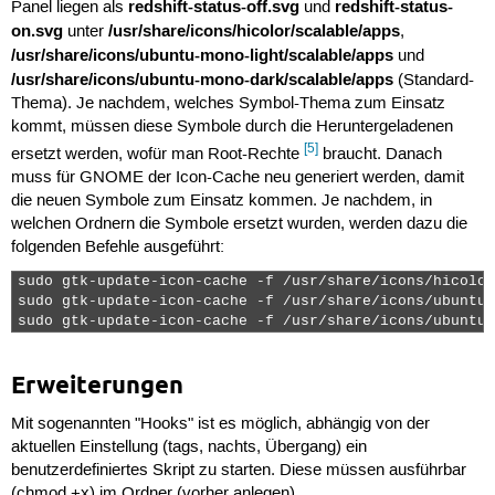
redshift-status-off.svg
redshift-status-
Panel liegen als
und
on.svg
/usr/share/icons/hicolor/scalable/apps
unter
,
/usr/share/icons/ubuntu-mono-light/scalable/apps
und
/usr/share/icons/ubuntu-mono-dark/scalable/apps
(Standard-
Thema). Je nachdem, welches Symbol-Thema zum Einsatz
kommt, müssen diese Symbole durch die Heruntergeladenen
[5]
ersetzt werden, wofür man Root-Rechte
braucht. Danach
muss für GNOME der Icon-Cache neu generiert werden, damit
die neuen Symbole zum Einsatz kommen. Je nachdem, in
welchen Ordnern die Symbole ersetzt wurden, werden dazu die
folgenden Befehle ausgeführt:
sudo gtk-update-icon-cache -f /usr/share/icons/hicolor

sudo gtk-update-icon-cache -f /usr/share/icons/ubuntu-
sudo gtk-update-icon-cache -f /usr/share/icons/ubuntu-
Erweiterungen
Mit sogenannten "Hooks" ist es möglich, abhängig von der
aktuellen Einstellung (tags, nachts, Übergang) ein
benutzerdefiniertes Skript zu starten. Diese müssen ausführbar
(chmod +x) im Ordner (vorher anlegen)