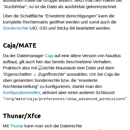
auswählen sowie die Gruppe ändern. Setzt man den Haken bei
"Ausführbar"
, so ist die Datei als ausführbar gekennzeichnet.
"Erweiterte Berechtigungen"
Über die Schaltfläche
kann die
komplette Rechtematrix geöffnet werden und somit auch die
Sonderrechte
UID, GID und Sticky-Bit bearbeitet werden.
Caja/MATE
Da der Dateimanager
Caja
auf eine ältere Version von Nautilus
aufbaut, gilt auch hier das bereits beschriebene Verhalten.
Praktisch also mit
eine Datei und dann
"Eigenschaften → Zugriffsrechte"
auswählen. Um bei Caja die
oben genannten Sonderrechte bzw. die "erweiterte
Rechtedarstellung" zu konfigurieren, startet man den
Konfigurationseditor
, aktiviert aber einen anderen Schlüssel:
"
".
/org/mate/caja/preferences/show_advanced_permissions
Thunar/Xfce
Mit
Thunar
kann man sich die Dateirechte