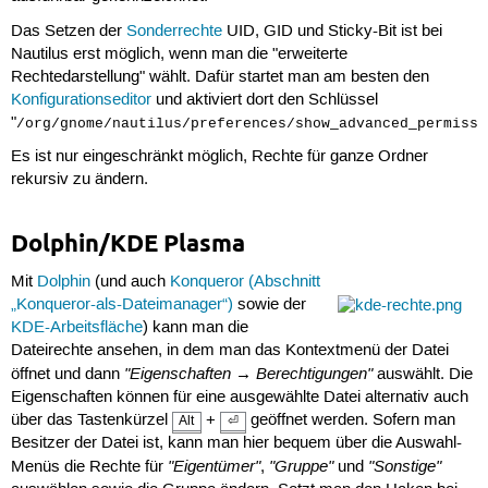
Das Setzen der
Sonderrechte
UID, GID und Sticky-Bit ist bei
Nautilus erst möglich, wenn man die "erweiterte
Rechtedarstellung" wählt. Dafür startet man am besten den
Konfigurationseditor
und aktiviert dort den Schlüssel
"
/org/gnome/nautilus/preferences/show_advanced_permissi
Es ist nur eingeschränkt möglich, Rechte für ganze Ordner
rekursiv zu ändern.
Dolphin/KDE Plasma
Mit
Dolphin
(und auch
Konqueror (Abschnitt
„Konqueror-als-Dateimanager“)
sowie der
KDE-Arbeitsfläche
) kann man die
Dateirechte ansehen, in dem man das Kontextmenü der Datei
"Eigenschaften → Berechtigungen"
öffnet und dann
auswählt. Die
Eigenschaften können für eine ausgewählte Datei alternativ auch
über das Tastenkürzel
+
geöffnet werden. Sofern man
Alt
⏎
Besitzer der Datei ist, kann man hier bequem über die Auswahl-
"Eigentümer"
"Gruppe"
"Sonstige"
Menüs die Rechte für
,
und