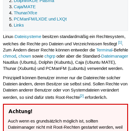
Dolphin/KDE Plasma
Caja/MATE
Thunar/Xfce
PCManFM/LXDE und LXQt
Links
Linux-
Dateisysteme
besitzen standardmäßig ein Rechtesystem,
[1]
welches die Rechte pro Dateien und Verzeichnissen festlegt
.
Zum Ändern dieser Rechte können entweder die
Terminal
-Befehle
chmod
,
chown
sowie
chgrp
oder aber die Standard-
Dateimanager
Nautilus (Ubuntu), Dolphin (Kubuntu), Caja (Ubuntu MATE),
Thunar (Xubuntu) und PCManFM (Lubuntu) verwendet werden.
Prinzipiell können Benutzer immer nur die Dateirechte solcher
Dateien ändern, deren Besitzer sie selbst sind. Sollen Rechte von
Dateien anderer Benutzer oder von Systemdateien verändert
[2]
werden, so sind dafür stets Root-Rechte
erforderlich.
Achtung!
Auch wenn es grundsätzlich möglich ist, sollten
Dateimanager nicht mit Root-Rechten gestartet werden, weil