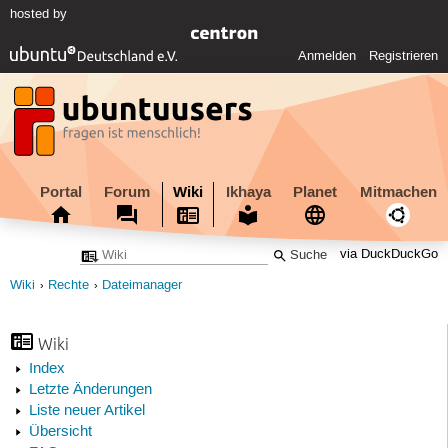
hosted by
Anmelden
Registrieren
Portal
Forum
Wiki
Ikhaya
Planet
Mitmachen
via DuckDuckGo
Wiki
Rechte
Dateimanager
Wiki
Index
Letzte Änderungen
Liste neuer Artikel
Übersicht