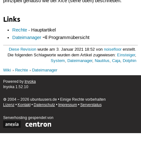
prinzipiell genauso wie bei Xfce (siehe oben) beschrieben.
Links
Rechte
- Hauptartikel
Dateimanager
Programmübersicht
Diese Revision
wurde am 3. Januar 2021 18:52 von
noisefloor
erstellt.
Die folgenden Schlagworte wurden dem Artikel zugewiesen:
Einsteiger
,
System
,
Dateimanager
,
Nautilus
,
Caja
,
Dolphin
Wiki
Rechte
Dateimanager
Powered by
Inyoka
Inyoka 1.52.10
🄯 2004 – 2026 ubuntuusers.de • Einige Rechte vorbehalten
Lizenz
•
Kontakt
•
Datenschutz
•
Impressum
•
Serverstatus
Serverhosting
gespendet von