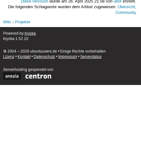
Diese Revision
wurde am 26. April 2025 21:08 von
ubot
erstellt.
Die folgenden Schlagworte wurden dem Artikel zugewiesen:
Übersicht
,
Community
Wiki
Projekte
Powered by
Inyoka
Inyoka 1.52.10
🄯 2004 – 2026 ubuntuusers.de • Einige Rechte vorbehalten
Lizenz
•
Kontakt
•
Datenschutz
•
Impressum
•
Serverstatus
Serverhosting
gespendet von