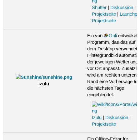
Shutter
|
Diskussion
|
Projektseite
|
Launchpa
Projektseite
Ein von
Onli
entwickelt
Programm, das das auf
dem Desktop verwendete
Hintergrundbild automatis
der jeweiligen Wetterlage
vor Ort anpasst. Zusätzli
wird am rechten unteren
Rand eine Vorhersage für
izulu
die nächsten Tage
eingeblendet.
Izulu
|
Diskussion
|
Projektseite
Ein Offline-Editor für