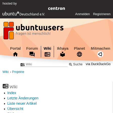
hosted by
Anmelden
Registrieren
Portal
Forum
Wiki
Ikhaya
Planet
Mitmachen
via DuckDuckGo
Wiki
Projekte
Wiki
Index
Letzte Änderungen
Liste neuer Artikel
Übersicht