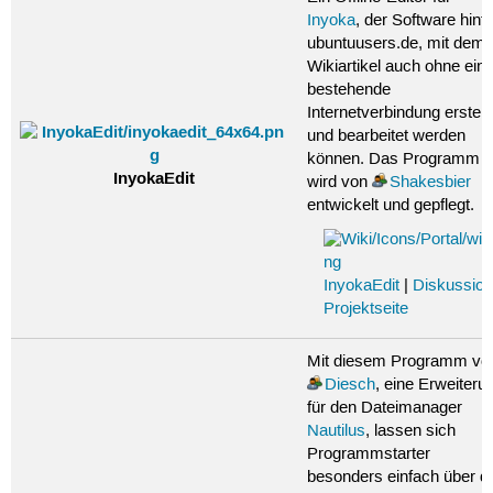
Inyoka
, der Software hint
ubuntuusers.de, mit dem
Wikiartikel auch ohne ein
bestehende
Internetverbindung erstellt
und bearbeitet werden
können. Das Programm
InyokaEdit
wird von
Shakesbier
entwickelt und gepflegt.
InyokaEdit
|
Diskussio
Projektseite
Mit diesem Programm vo
Diesch
, eine Erweiteru
für den Dateimanager
Nautilus
, lassen sich
Programmstarter
besonders einfach über d