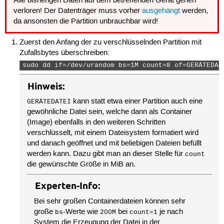
Alle bisherigen Daten auf dem betreffenden Gerät gehen
verloren! Der Datenträger muss vorher
ausgehängt
werden,
da ansonsten die Partition unbrauchbar wird!
Zuerst den Anfang der zu verschlüsselnden Partition mit
Zufallsbytes überschreiben:
sudo dd if=/dev/urandom bs=1M count=8 of=GERÄTEDAT
Hinweis:
kann statt etwa einer Partition auch eine
GERÄTEDATEI
gewöhnliche Datei sein, welche dann als Container
(Image) ebenfalls in den weiteren Schritten
verschlüsselt, mit einem Dateisystem formatiert wird
und danach geöffnet und mit beliebigen Dateien befüllt
werden kann. Dazu gibt man an dieser Stelle für
count
die gewünschte Größe in MiB an.
Experten-Info:
Bei sehr großen Containerdateien können sehr
große
-Werte wie
bei
je nach
bs
200M
count=1
System die Erzeugung der Datei in der