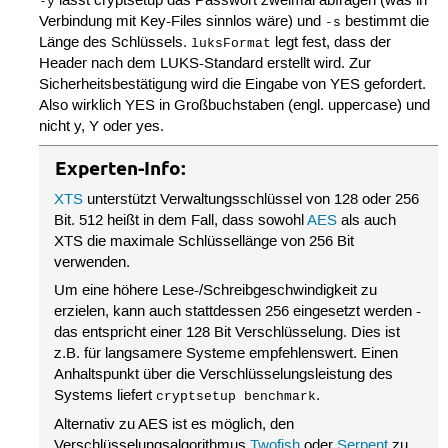
lässt cryptsetup das Passwort zweimal abfragen (was in
-y
Verbindung mit Key-Files sinnlos wäre) und
bestimmt die
-s
Länge des Schlüssels.
legt fest, dass der
luksFormat
Header nach dem LUKS-Standard erstellt wird. Zur
Sicherheitsbestätigung wird die Eingabe von YES gefordert.
Also wirklich YES in Großbuchstaben (engl. uppercase) und
nicht y, Y oder yes.
Experten-Info:
XTS
unterstützt Verwaltungsschlüssel von 128 oder 256
Bit. 512 heißt in dem Fall, dass sowohl
AES
als auch
XTS die maximale Schlüssellänge von 256 Bit
verwenden.
Um eine höhere Lese-/Schreibgeschwindigkeit zu
erzielen, kann auch stattdessen 256 eingesetzt werden -
das entspricht einer 128 Bit Verschlüsselung. Dies ist
z.B. für langsamere Systeme empfehlenswert. Einen
Anhaltspunkt über die Verschlüsselungsleistung des
Systems liefert
.
cryptsetup benchmark
Alternativ zu AES ist es möglich, den
Verschlüsselungsalgorithmus
Twofish
oder
Serpent
zu