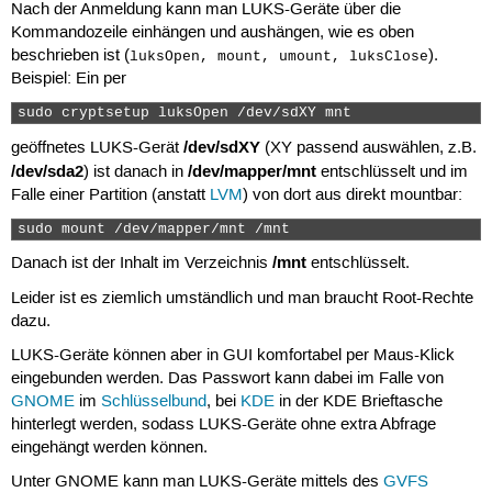
Nach der Anmeldung kann man LUKS-Geräte über die
Kommandozeile einhängen und aushängen, wie es oben
beschrieben ist (
).
luksOpen, mount, umount, luksClose
Beispiel: Ein per
sudo cryptsetup luksOpen /dev/sdXY mnt 
/dev/sdXY
geöffnetes LUKS-Gerät
(XY passend auswählen, z.B.
/dev/sda2
/dev/mapper/mnt
) ist danach in
entschlüsselt und im
Falle einer Partition (anstatt
LVM
) von dort aus direkt mountbar:
sudo mount /dev/mapper/mnt /mnt 
/mnt
Danach ist der Inhalt im Verzeichnis
entschlüsselt.
Leider ist es ziemlich umständlich und man braucht Root-Rechte
dazu.
LUKS-Geräte können aber in GUI komfortabel per Maus-Klick
eingebunden werden. Das Passwort kann dabei im Falle von
GNOME
im
Schlüsselbund
, bei
KDE
in der KDE Brieftasche
hinterlegt werden, sodass LUKS-Geräte ohne extra Abfrage
eingehängt werden können.
Unter GNOME kann man LUKS-Geräte mittels des
GVFS