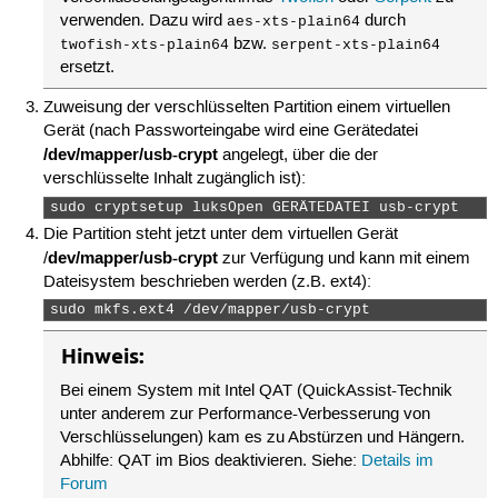
verwenden. Dazu wird
durch
aes-xts-plain64
bzw.
twofish-xts-plain64
serpent-xts-plain64
ersetzt.
Zuweisung der verschlüsselten Partition einem virtuellen
Gerät (nach Passworteingabe wird eine Gerätedatei
/dev/mapper/usb-crypt
angelegt, über die der
verschlüsselte Inhalt zugänglich ist):
sudo cryptsetup luksOpen GERÄTEDATEI usb-crypt  
Die Partition steht jetzt unter dem virtuellen Gerät
dev/mapper/usb-crypt
/
zur Verfügung und kann mit einem
Dateisystem beschrieben werden (z.B. ext4):
sudo mkfs.ext4 /dev/mapper/usb-crypt 
Hinweis:
Bei einem System mit Intel QAT (QuickAssist-Technik
unter anderem zur Performance-Verbesserung von
Verschlüsselungen) kam es zu Abstürzen und Hängern.
Abhilfe: QAT im Bios deaktivieren. Siehe:
Details im
Forum