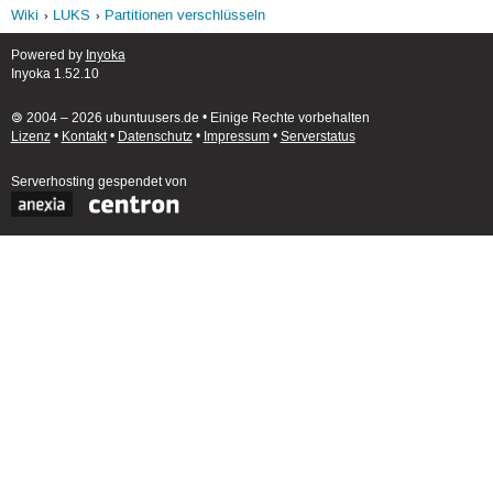
Wiki
LUKS
Partitionen verschlüsseln
Powered by
Inyoka
Inyoka 1.52.10
🄯 2004 – 2026 ubuntuusers.de • Einige Rechte vorbehalten
Lizenz
•
Kontakt
•
Datenschutz
•
Impressum
•
Serverstatus
Serverhosting
gespendet von