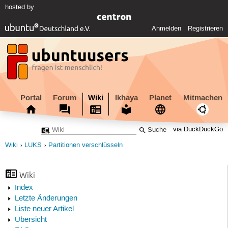
hosted by
Anmelden
Registrieren
Portal
Forum
Wiki
Ikhaya
Planet
Mitmachen
via DuckDuckGo
Wiki
LUKS
Partitionen verschlüsseln
Wiki
Index
Letzte Änderungen
Liste neuer Artikel
Übersicht