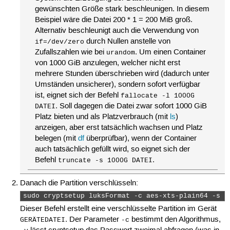
gewünschten Größe stark beschleunigen. In diesem
Beispiel wäre die Datei 200 * 1 = 200 MiB groß.
Alternativ beschleunigt auch die Verwendung von
durch Nullen anstelle von
if=/dev/zero
Zufallszahlen wie bei
. Um einen Container
urandom
von 1000 GiB anzulegen, welcher nicht erst
mehrere Stunden überschrieben wird (dadurch unter
Umständen unsicherer), sondern sofort verfügbar
ist, eignet sich der Befehl
fallocate -l 1000G
. Soll dagegen die Datei zwar sofort 1000 GiB
DATEI
Platz bieten und als Platzverbrauch (mit
ls
)
anzeigen, aber erst tatsächlich wachsen und Platz
belegen (mit
df
überprüfbar), wenn der Container
auch tatsächlich gefüllt wird, so eignet sich der
Befehl
.
truncate -s 1000G DATEI
Danach die Partition verschlüsseln:
sudo cryptsetup luksFormat -c aes-xts-plain64 -s 5
Dieser Befehl erstellt eine verschlüsselte Partition im Gerät
. Der Parameter
bestimmt den Algorithmus,
GERÄTEDATEI
-c