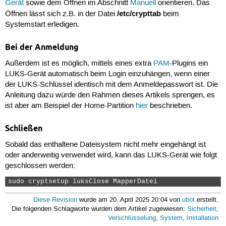
Gerät
sowie dem Öffnen im Abschnitt
Manuell
orientieren. Das
/etc/crypttab
Öffnen lässt sich z.B. in der Datei
beim
Systemstart erledigen.
Bei der Anmeldung
Außerdem ist es möglich, mittels eines extra
PAM
-Plugins ein
LUKS-Gerät automatisch beim Login einzuhängen, wenn einer
der LUKS-Schlüssel identisch mit dem Anmeldepasswort ist. Die
Anleitung dazu würde den Rahmen dieses Artikels sprengen, es
ist aber am Beispiel der Home-Partition
hier
beschrieben.
Schließen
Sobald das enthaltene Dateisystem nicht mehr eingehängt ist
oder anderweitig verwendet wird, kann das LUKS-Gerät wie folgt
geschlossen werden:
sudo cryptsetup luksClose MapperDatei 
Diese Revision
wurde am 20. April 2025 20:04 von
ubot
erstellt.
Die folgenden Schlagworte wurden dem Artikel zugewiesen:
Sicherheit
,
Verschlüsselung
,
System
,
Installation