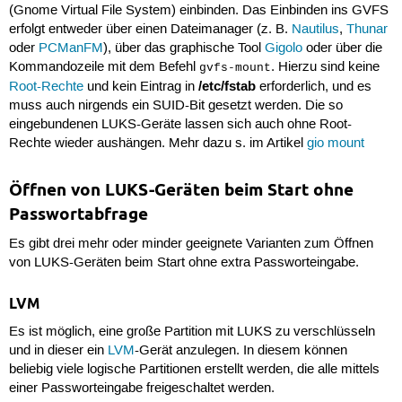
(Gnome Virtual File System) einbinden. Das Einbinden ins GVFS
erfolgt entweder über einen Dateimanager (z. B.
Nautilus
,
Thunar
oder
PCManFM
), über das graphische Tool
Gigolo
oder über die
Kommandozeile mit dem Befehl
. Hierzu sind keine
gvfs-mount
/etc/fstab
Root-Rechte
und kein Eintrag in
erforderlich, und es
muss auch nirgends ein SUID-Bit gesetzt werden. Die so
eingebundenen LUKS-Geräte lassen sich auch ohne Root-
Rechte wieder aushängen. Mehr dazu s. im Artikel
gio mount
Öffnen von LUKS-Geräten beim Start ohne
Passwortabfrage
Es gibt drei mehr oder minder geeignete Varianten zum Öffnen
von LUKS-Geräten beim Start ohne extra Passworteingabe.
LVM
Es ist möglich, eine große Partition mit LUKS zu verschlüsseln
und in dieser ein
LVM
-Gerät anzulegen. In diesem können
beliebig viele logische Partitionen erstellt werden, die alle mittels
einer Passworteingabe freigeschaltet werden.