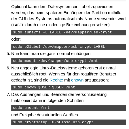
Optional kann dem Dateisystem ein Label zugewiesen
werden, das beim späteren Einhängen der Partition mithilfe
der GUI des Systems automatisch als Name verwendet wird
(
durch eine eindeutige Bezeichnung ersetzen):
LABEL
sudo tune2fs -L LABEL /dev/mapper/usb-crypt 
oder:
sudo e2label /dev/mapper/usb-crypt LABEL 
Nun kann man sie ganz normal einhängen:
sudo mount /dev/mapper/usb-crypt /mnt 
Neu angelegte Linux-Dateisysteme gehören erst einmal
ausschließlich root. Wenn es für den regulären Benutzer
gedacht ist, sind die
Rechte
mit
chown
anzupassen:
sudo chown $USER:$USER /mnt 
Das Aushängen und Beenden der Verschlüsselung
funktioniert dann in folgenden Schritten:
sudo umount /mnt 
und Freigabe des virtuellen Gerätes:
sudo cryptsetup luksClose usb-crypt 