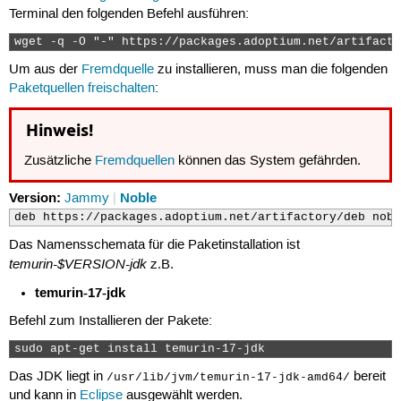
Terminal den folgenden Befehl ausführen:
wget -q -O "-" https://packages.adoptium.net/artifacto
Um aus der
Fremdquelle
zu installieren, muss man die folgenden
Paketquellen freischalten
:
Hinweis!
Zusätzliche
Fremdquellen
können das System gefährden.
Version:
Noble
Jammy
|
deb https://packages.adoptium.net/artifactory/deb nobl
Das Namensschemata für die Paketinstallation ist
temurin-$VERSION-jdk
z.B.
temurin-17-jdk
Befehl zum Installieren der Pakete:
sudo apt-get install temurin-17-jdk 
Das JDK liegt in
bereit
/usr/lib/jvm/temurin-17-jdk-amd64/
und kann in
Eclipse
ausgewählt werden.