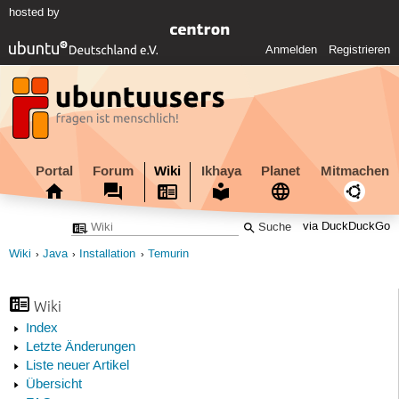
hosted by
Anmelden
Registrieren
Portal
Forum
Wiki
Ikhaya
Planet
Mitmachen
via DuckDuckGo
Wiki
Java
Installation
Temurin
Wiki
Index
Letzte Änderungen
Liste neuer Artikel
Übersicht