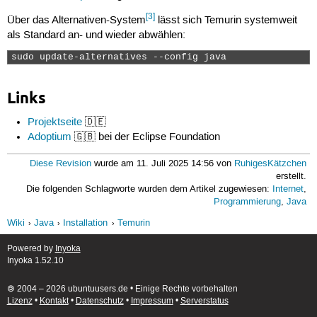
[3]
Über das Alternativen-System
lässt sich Temurin systemweit
als Standard an- und wieder abwählen:
sudo update-alternatives --config java 
Links
Projektseite
🇩🇪
Adoptium
🇬🇧 bei der Eclipse Foundation
Diese Revision
wurde am 11. Juli 2025 14:56 von
RuhigesKätzchen
erstellt.
Die folgenden Schlagworte wurden dem Artikel zugewiesen:
Internet
,
Programmierung
,
Java
Wiki
Java
Installation
Temurin
Powered by
Inyoka
Inyoka 1.52.10
🄯 2004 – 2026 ubuntuusers.de • Einige Rechte vorbehalten
Lizenz
•
Kontakt
•
Datenschutz
•
Impressum
•
Serverstatus