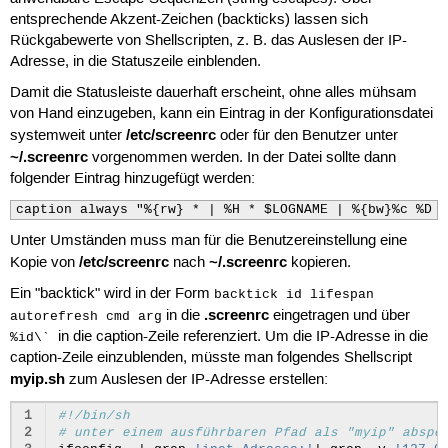
entsprechende Akzent-Zeichen (backticks) lassen sich
Rückgabewerte von Shellscripten, z. B. das Auslesen der IP-
Adresse, in die Statuszeile einblenden.
Damit die Statusleiste dauerhaft erscheint, ohne alles mühsam
von Hand einzugeben, kann ein Eintrag in der Konfigurationsdatei
/etc/screenrc
systemweit unter
oder für den Benutzer unter
~/.screenrc
vorgenommen werden. In der Datei sollte dann
folgender Eintrag hinzugefügt werden:
caption always "%{rw} * | %H * $LOGNAME | %{bw}%c %D |
Unter Umständen muss man für die Benutzereinstellung eine
/etc/screenrc
~/.screenrc
Kopie von
nach
kopieren.
Ein "backtick" wird in der Form
backtick id lifespan
.screenrc
in die
eingetragen und über
autorefresh cmd arg
in die caption-Zeile referenziert. Um die IP-Adresse in die
%id\`
caption-Zeile einzublenden, müsste man folgendes Shellscript
myip.sh
zum Auslesen der IP-Adresse erstellen:
1
#!/bin/sh
2
# unter einem ausführbaren Pfad als "myip" abspe