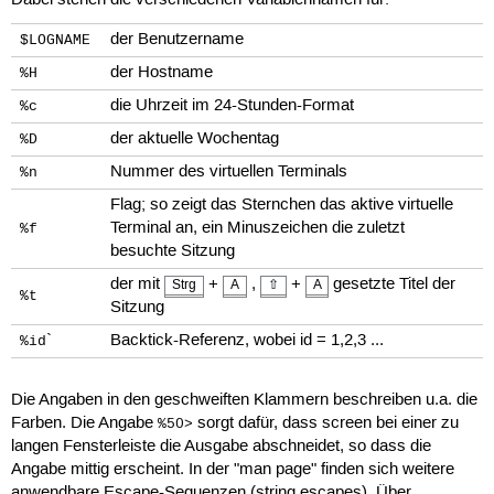
der Benutzername
$LOGNAME
der Hostname
%H
die Uhrzeit im 24-Stunden-Format
%c
der aktuelle Wochentag
%D
Nummer des virtuellen Terminals
%n
Flag; so zeigt das Sternchen das aktive virtuelle
Terminal an, ein Minuszeichen die zuletzt
%f
besuchte Sitzung
der mit
+
,
+
gesetzte Titel der
Strg
A
⇧
A
%t
Sitzung
`
Backtick-Referenz, wobei id = 1,2,3 ...
%id
Die Angaben in den geschweiften Klammern beschreiben u.a. die
Farben. Die Angabe
sorgt dafür, dass screen bei einer zu
%50>
langen Fensterleiste die Ausgabe abschneidet, so dass die
Angabe mittig erscheint. In der "man page" finden sich weitere
anwendbare Escape-Sequenzen (string escapes). Über