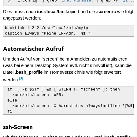
3
ifconfig
|
grep
'inet Adresse:'
|
grep
-v
'127.0
/usr/local/bin
.screenrc
Dies muss nach
kopiert und die
wie folgt
angepasst werden:
backtick 1 2 2 /usr/local/bin/myip

caption always "Meine IP-Adr.: %1`"
Automatischer Aufruf
Um den Aufruf von "screen" beim Anmelden zu automatisieren
(was bei einem Desktop-System evtl. nicht sinnvoll ist), kann die
.bash_profile
Datei
im Homeverzeichnis wie folgt erweitert
[3]
werden
:
 if  [ -z $STY ] && [ $TERM != "screen" ]; then

   /usr/bin/screen -xRR;

 else

   /usr/bin/screen -X hardstatus alwayslastline '[%H] 
 fi
ssh-Screen