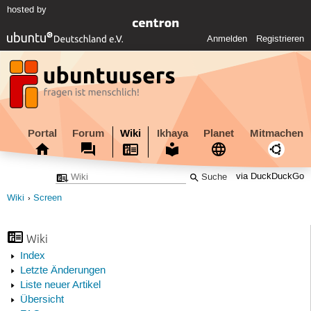
hosted by
Anmelden
Registrieren
Portal
Forum
Wiki
Ikhaya
Planet
Mitmachen
via DuckDuckGo
Wiki
Screen
Wiki
Index
Letzte Änderungen
Liste neuer Artikel
Übersicht