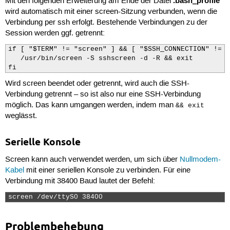
.bash_profile
Mit den folgenden Erweiterung am Ende der Datei
wird automatisch mit einer screen-Sitzung verbunden, wenn die
Verbindung per ssh erfolgt. Bestehende Verbindungen zu der
Session werden ggf. getrennt:
if [ "$TERM" != "screen" ] && [ "$SSH_CONNECTION" != "
   /usr/bin/screen -S sshscreen -d -R && exit

fi
Wird screen beendet oder getrennt, wird auch die SSH-
Verbindung getrennt – so ist also nur eine SSH-Verbindung
möglich. Das kann umgangen werden, indem man
&& exit
weglässt.
Serielle Konsole
Screen kann auch verwendet werden, um sich über
Nullmodem-
Kabel
mit einer seriellen Konsole zu verbinden. Für eine
Verbindung mit 38400 Baud lautet der Befehl:
screen /dev/ttyS0 38400 
Problembehebung