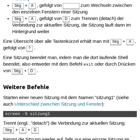
+
, gefolgt von
zum Wechseln zwischen
Strg
A
den einzelnen Fenstern einer Sitzung
+
, gefolgt von
zum Trennen (detach) der
Strg
A
D
Verbindung zur aktuellen Sitzung, die Sitzung läuft dann im
Hintergrund weiter
Eine Übersicht über alle Tastenkürzel erhält man mit
+
,
Strg
A
gefolgt von
.
?
Eine Sitzung beendet man, indem man die dort laufende Shell
beendet, also entweder mit dem Befehl
oder durch Drücken
exit
von
+
.
Strg
D
Weitere Befehle
Starten einer neuen Sitzung mit dem Namen "sitzung1" (siehe
auch
Unterschied zwischen Sitzung und Fenster
):
screen -S sitzung1 
Trennt (engl.: "detach") die Verbindung zur aktuellen Sitzung:
+
+
Strg
A
D
Nimmt die Sitzung wieder auf, falls nur eine einzige Sitzung im