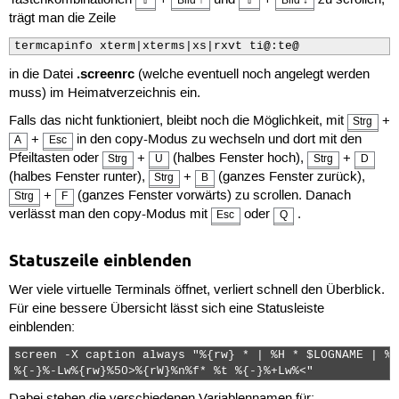
Tastenkombinationen
+
und
+
zu scrollen,
⇧
Bild ↑
⇧
Bild ↓
trägt man die Zeile
termcapinfo xterm|xterms|xs|rxvt ti@:te@
.screenrc
in die Datei
(welche eventuell noch angelegt werden
muss) im Heimatverzeichnis ein.
Falls das nicht funktioniert, bleibt noch die Möglichkeit, mit
+
Strg
+
in den copy-Modus zu wechseln und dort mit den
A
Esc
Pfeiltasten oder
+
(halbes Fenster hoch),
+
Strg
U
Strg
D
(halbes Fenster runter),
+
(ganzes Fenster zurück),
Strg
B
+
(ganzes Fenster vorwärts) zu scrollen. Danach
Strg
F
verlässt man den copy-Modus mit
oder
.
Esc
Q
Statuszeile einblenden
Wer viele virtuelle Terminals öffnet, verliert schnell den Überblick.
Für eine bessere Übersicht lässt sich eine Statusleiste
einblenden:
screen -X caption always "%{rw} * | %H * $LOGNAME | %{
%{-}%-Lw%{rw}%50>%{rW}%n%f* %t %{-}%+Lw%<" 
Dabei stehen die verschiedenen Variablennamen für: