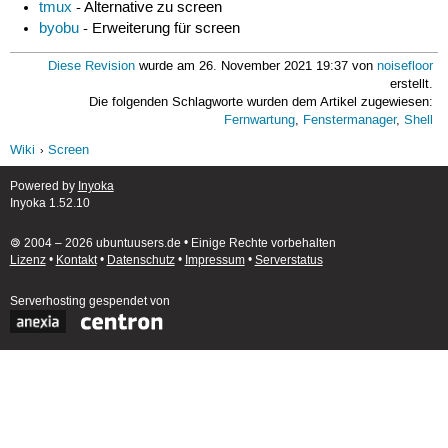
tmux
- Alternative zu screen
byobu
- Erweiterung für screen
Diese Revision
wurde am 26. November 2021 19:37 von
noisefloor
erstellt.
Die folgenden Schlagworte wurden dem Artikel zugewiesen:
Fernwartung
,
Fenstermanager
,
Shell
Wiki
Screen
Powered by
Inyoka
Inyoka 1.52.10
🄯 2004 – 2026 ubuntuusers.de • Einige Rechte vorbehalten
Lizenz
•
Kontakt
•
Datenschutz
•
Impressum
•
Serverstatus
Serverhosting
gespendet von