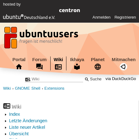
hosted by
Anmelden
Registrieren
Portal
Forum
Wiki
Ikhaya
Planet
Mitmachen
via DuckDuckGo
Wiki
GNOME Shell
Extensions
Wiki
Index
Letzte Änderungen
Liste neuer Artikel
Übersicht