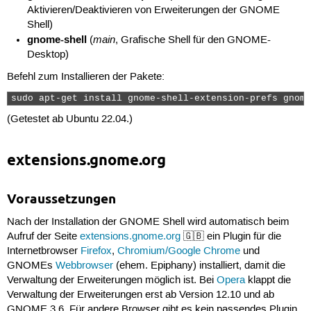
Aktivieren/Deaktivieren von Erweiterungen der GNOME
Shell)
gnome-shell
main
(
, Grafische Shell für den GNOME-
Desktop)
Befehl zum Installieren der Pakete:
sudo apt-get install gnome-shell-extension-prefs gnome
(Getestet ab Ubuntu 22.04.)
extensions.gnome.org
Voraussetzungen
Nach der Installation der GNOME Shell wird automatisch beim
Aufruf der Seite
extensions.gnome.org
🇬🇧 ein Plugin für die
Internetbrowser
Firefox
,
Chromium/Google Chrome
und
GNOMEs
Webbrowser
(ehem. Epiphany) installiert, damit die
Verwaltung der Erweiterungen möglich ist. Bei
Opera
klappt die
Verwaltung der Erweiterungen erst ab Version 12.10 und ab
GNOME 3.6. Für andere Browser gibt es kein passendes Plugin,