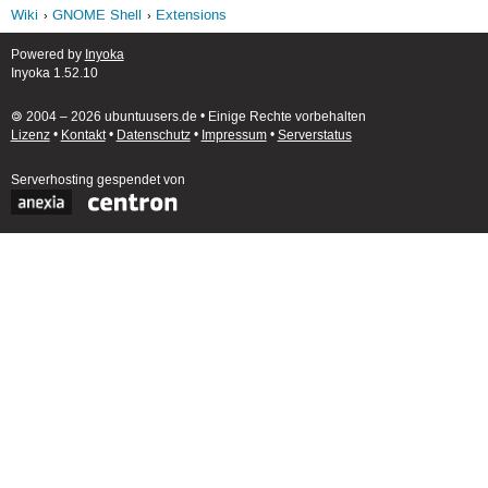
Wiki
GNOME Shell
Extensions
Powered by
Inyoka
Inyoka 1.52.10
🄯 2004 – 2026 ubuntuusers.de • Einige Rechte vorbehalten
Lizenz
•
Kontakt
•
Datenschutz
•
Impressum
•
Serverstatus
Serverhosting
gespendet von