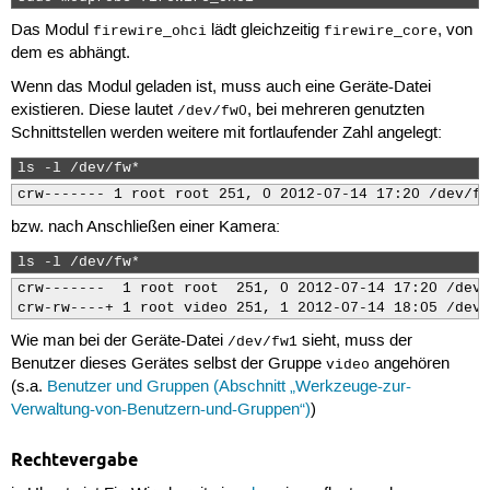
Das Modul
lädt gleichzeitig
, von
firewire_ohci
firewire_core
dem es abhängt.
Wenn das Modul geladen ist, muss auch eine Geräte-Datei
existieren. Diese lautet
, bei mehreren genutzten
/dev/fw0
Schnittstellen werden weitere mit fortlaufender Zahl angelegt:
ls -l /dev/fw* 
crw------- 1 root root 251, 0 2012-07-14 17:20 /dev/fw
bzw. nach Anschließen einer Kamera:
ls -l /dev/fw* 
crw-------  1 root root  251, 0 2012-07-14 17:20 /dev/
crw-rw----+ 1 root video 251, 1 2012-07-14 18:05 /dev/
Wie man bei der Geräte-Datei
sieht, muss der
/dev/fw1
Benutzer dieses Gerätes selbst der Gruppe
angehören
video
(s.a.
Benutzer und Gruppen (Abschnitt „Werkzeuge-zur-
Verwaltung-von-Benutzern-und-Gruppen“)
)
Rechtevergabe