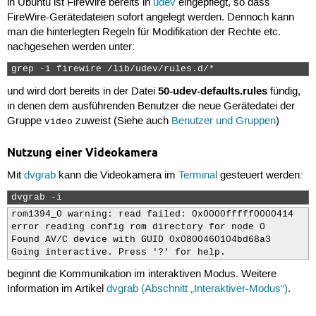
in Ubuntu ist FireWire bereits in
udev
eingepflegt, so dass
FireWire-Gerätedateien sofort angelegt werden. Dennoch kann
man die hinterlegten Regeln für Modifikation der Rechte etc.
nachgesehen werden unter:
grep -i firewire /lib/udev/rules.d/* 
50-udev-defaults.rules
und wird dort bereits in der Datei
fündig,
in denen dem ausführenden Benutzer die neue Gerätedatei der
Gruppe
zuweist (Siehe auch
Benutzer und Gruppen
)
video
Nutzung einer Videokamera
Mit
dvgrab
kann die Videokamera im
Terminal
gesteuert werden:
dvgrab -i 
rom1394_0 warning: read failed: 0x0000fffff0000414

error reading config rom directory for node 0

Found AV/C device with GUID 0x0800460104bd68a3

Going interactive. Press '?' for help.
beginnt die Kommunikation im interaktiven Modus. Weitere
Information im Artikel
dvgrab (Abschnitt „Interaktiver-Modus“)
.