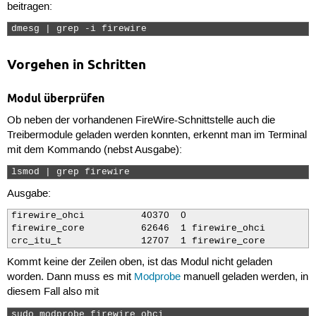
beitragen:
dmesg | grep -i firewire 
Vorgehen in Schritten
Modul überprüfen
Ob neben der vorhandenen FireWire-Schnittstelle auch die
Treibermodule geladen werden konnten, erkennt man im Terminal
mit dem Kommando (nebst Ausgabe):
lsmod | grep firewire 
Ausgabe:
firewire_ohci          40370  0 

firewire_core          62646  1 firewire_ohci

crc_itu_t              12707  1 firewire_core
Kommt keine der Zeilen oben, ist das Modul nicht geladen
worden. Dann muss es mit
Modprobe
manuell geladen werden, in
diesem Fall also mit
sudo modprobe firewire_ohci 