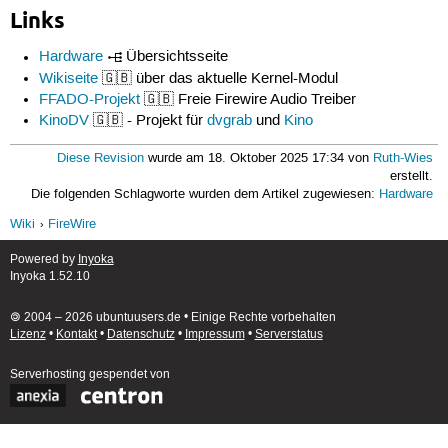
Links
Hardware
Übersichtsseite
Wikiseite
🇬🇧 über das aktuelle Kernel-Modul
FFADO-Projekt
🇬🇧 Freie Firewire Audio Treiber
KinoDV
🇬🇧 - Projekt für
dvgrab
und
Kino
Diese Revision
wurde am 18. Oktober 2025 17:34 von
Ruth-Wies
erstellt.
Die folgenden Schlagworte wurden dem Artikel zugewiesen:
Hardware
Wiki
FireWire
Powered by
Inyoka
Inyoka 1.52.10
🄯 2004 – 2026 ubuntuusers.de • Einige Rechte vorbehalten
Lizenz
•
Kontakt
•
Datenschutz
•
Impressum
•
Serverstatus
Serverhosting
gespendet von