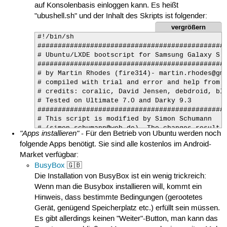
auf Konsolenbasis einloggen kann. Es heißt
"ubushell.sh" und der Inhalt des Skripts ist folgender:
vergrößern
#!/bin/sh

###############################################
# Ubuntu/LXDE bootscript for Samsung Galaxy S (
###############################################
# by Martin Rhodes (fire314)- martin.rhodes@gma
# compiled with trial and error and help from a
# credits: coralic, David Jensen, debdroid, blo
# Tested on Ultimate 7.0 and Darky 9.3				 #

###############################################
# This script is modified by Simon Schumann    
# (simon.schumann@web.de). The changes result i
"Apps installieren"
- Für den Betrieb von Ubuntu werden noch
# ubuntu-shell instead of loading a start-scrip
folgende Apps benötigt. Sie sind alle kostenlos im Android-
# a vnc-server. Thanks alot to Martin Rhodes fo
Market verfügbar:
# work :-D							 #

BusyBox
🇬🇧
###############################################
Die Installation von BusyBox ist ein wenig trickreich:
echo "WARNING: If you have more than 255 apps i
Wenn man die Busybox installieren will, kommt ein
echo

Hinweis, dass bestimmte Bedingungen (gerootetes
echo "Apps on the SDCard associate with an encr
Gerät, genügend Speicherplatz etc.) erfüllt sein müssen.
echo

Es gibt allerdings keinen "Weiter"-Button, man kann das
echo "You have to go to Settings -> Manage App