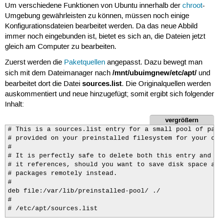
Um verschiedene Funktionen von Ubuntu innerhalb der
chroot
-
Umgebung gewährleisten zu können, müssen noch einige
Konfigurationsdateien bearbeitet werden. Da das neue Abbild
immer noch eingebunden ist, bietet es sich an, die Dateien jetzt
gleich am Computer zu bearbeiten.
Zuerst werden die
Paketquellen
angepasst. Dazu bewegt man
/mnt/ubuimgnew/etc/apt/
sich mit dem Dateimanager nach
und
sources.list
bearbeitet dort die Datei
. Die Originalquellen werden
auskommentiert und neue hinzugefügt; somit ergibt sich folgender
Inhalt:
vergrößern
# This is a sources.list entry for a small pool of pac
# provided on your preinstalled filesystem for your co
#

# It is perfectly safe to delete both this entry and t
# it references, should you want to save disk space an
# packages remotely instead.

#

deb file:/var/lib/preinstalled-pool/ ./

#

# /etc/apt/sources.list
