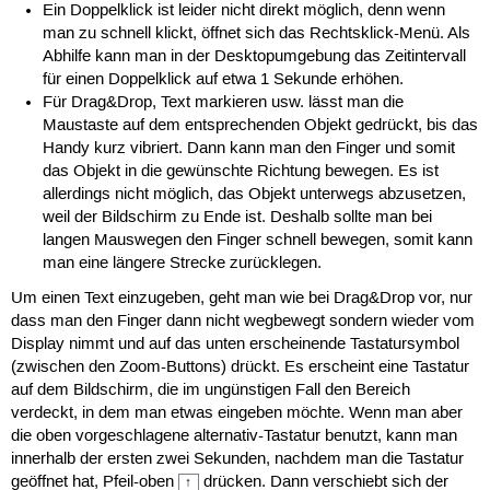
Ein Doppelklick ist leider nicht direkt möglich, denn wenn
man zu schnell klickt, öffnet sich das Rechtsklick-Menü. Als
Abhilfe kann man in der Desktopumgebung das Zeitintervall
für einen Doppelklick auf etwa 1 Sekunde erhöhen.
Für Drag&Drop, Text markieren usw. lässt man die
Maustaste auf dem entsprechenden Objekt gedrückt, bis das
Handy kurz vibriert. Dann kann man den Finger und somit
das Objekt in die gewünschte Richtung bewegen. Es ist
allerdings nicht möglich, das Objekt unterwegs abzusetzen,
weil der Bildschirm zu Ende ist. Deshalb sollte man bei
langen Mauswegen den Finger schnell bewegen, somit kann
man eine längere Strecke zurücklegen.
Um einen Text einzugeben, geht man wie bei Drag&Drop vor, nur
dass man den Finger dann nicht wegbewegt sondern wieder vom
Display nimmt und auf das unten erscheinende Tastatursymbol
(zwischen den Zoom-Buttons) drückt. Es erscheint eine Tastatur
auf dem Bildschirm, die im ungünstigen Fall den Bereich
verdeckt, in dem man etwas eingeben möchte. Wenn man aber
die oben vorgeschlagene alternativ-Tastatur benutzt, kann man
innerhalb der ersten zwei Sekunden, nachdem man die Tastatur
geöffnet hat, Pfeil-oben
drücken. Dann verschiebt sich der
↑