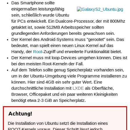
Das Smartphone sollte
einigermaßen leistungsfähig
sein, schließlich wurde Ubuntu
für PCs entwickelt. Ein Dualcore-Prozessor, der mit 800Mhz
getaktet ist, sowie 512MB Arbeitsspeicher sollten
grundlegenden Anforderungen bereits gewachsen sein.
Der Kernel des Android-Systems muss "gerootet" sein. Das
bedeutet, man spielt einen neuen Linux-Kernel auf das
Handy, der
Root
-Zugriff und erweiterte Funktionalität bietet.
Der Kernel muss mit loop-Devices umgehen können. Dies ist
bei den meisten Root-Kerneln der Fall.
Auf dem Telefon sollte genug Speicherplatz vorhanden sein,
um in der Ubuntu-Umgebung viele Programme installieren zu
können. Hier sind 4GB ein sehr guter Wert. Eine
durchschnittliche Installation mit
LXDE
als Oberfläche,
Browser, Officepaket und ein paar weiteren Kleinigkeiten
benötigt etwa 2-3 GiB an Speicherplatz.
Achtung!
Die Installation von Ubuntu setzt die Installation eines
ROOT-Kernels voraus. Dieser Schritt lässt jedoch