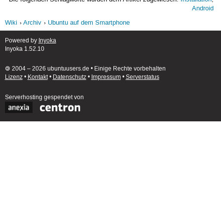
Android
Wiki
Archiv
Ubuntu auf dem Smartphone
Powered by
Inyoka
Inyoka 1.52.10
🄯 2004 – 2026 ubuntuusers.de • Einige Rechte vorbehalten
Lizenz
•
Kontakt
•
Datenschutz
•
Impressum
•
Serverstatus
Serverhosting
gespendet von