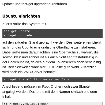
busybox mount -t proc proc /data/local/mnt/proc
update" und "apt-get upgrade" durchführen.
busybox mount -t devpts devpts /data/local/mnt/
busybox mount -t sysfs sysfs /data/local/mnt/sy
busybox mount -o bind /dev /data/local/mnt/dev 
Ubuntu einrichten
echo "******* Your chroot-environment is starti
busybox chroot /data/local/mnt /bin/bash

Zuerst sollte das System mit
echo "******* You exited the chroot-environment
###############################################
apt-get update

apt-get upgrade 
auf den aktuellen Stand gebracht werden. Des weiteren empfiehlt
#########################################

sich, für das Ubuntu eine grafische Oberfläche zu installieren.
# chroot exited: umount everything      #

Dabei sollte man darauf achten, eine Oberfläche zu wählen, die
#########################################

echo

sowohl klein und schnell ist als auch nicht sehr tastaturlastig in
echo "Exiting chroot environment and sync'ing m
der Bedienung ist, da dies auf dem Touchscreen doch sehr lästig
echo "DO NOT EXIT until finished - doing so may
ist. Beispielsweise wäre hier LXDE eine gute Wahl. Zusätzlich
echo

wird noch ein VNC-Server benötigt:
busybox sync 

busybox umount -f /data/local/mnt/sys

apt-get install tightvncserver lxde 
busybox umount -f /data/local/mnt/dev/pts

busybox umount -f /data/local/mnt/proc

Anschließend müssen im Root-Ordner noch zwei Skripte
busybox umount -f /data/local/mnt/sdcard 

xinit.sh
angelegt werden. Das erste mit dem Namen
und dem
busybox umount -f /data/local/mnt/external_sd

Inhalt:
echo "Everything is shot down - you can exit th
##########################################
rm /root/.vnc/localhost*
