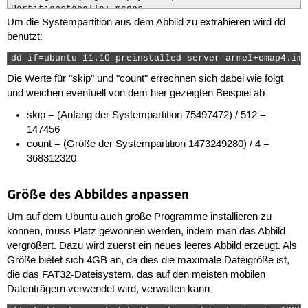
Partitionstabelle: msdos

Um die Systempartition aus dem Abbild zu extrahieren wird dd
Nummer  Anfang     Ende         Größe        Typ      
benutzt:
 1      16384B     75497471B    75481088B    primary  
 2      75497472B  1548746751B  1473249280B  primary  
dd if=ubuntu-11.10-preinstalled-server-armel+omap4.img
Die Werte für "skip" und "count" errechnen sich dabei wie folgt
(parted) quit
und weichen eventuell von dem hier gezeigten Beispiel ab:
skip = (Anfang der Systempartition 75497472) / 512 =
147456
count = (Größe der Systempartition 1473249280) / 4 =
368312320
Größe des Abbildes anpassen
Um auf dem Ubuntu auch große Programme installieren zu
können, muss Platz gewonnen werden, indem man das Abbild
vergrößert. Dazu wird zuerst ein neues leeres Abbild erzeugt. Als
Größe bietet sich 4GB an, da dies die maximale Dateigröße ist,
die das FAT32-Dateisystem, das auf den meisten mobilen
Datenträgern verwendet wird, verwalten kann: