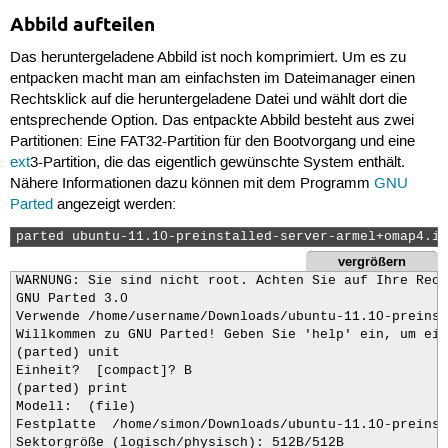
Abbild aufteilen
Das heruntergeladene Abbild ist noch komprimiert. Um es zu
entpacken macht man am einfachsten im Dateimanager einen
Rechtsklick auf die heruntergeladene Datei und wählt dort die
entsprechende Option. Das entpackte Abbild besteht aus zwei
Partitionen: Eine FAT32-Partition für den Bootvorgang und eine
ext
3-Partition, die das eigentlich gewünschte System enthält.
Nähere Informationen dazu können mit dem Programm
GNU
Parted
angezeigt werden:
parted ubuntu-11.10-preinstalled-server-armel+omap4.im
vergrößern
WARNUNG: Sie sind nicht root. Achten Sie auf Ihre Rech
GNU Parted 3.0

Verwende /home/username/Downloads/ubuntu-11.10-preinst
Willkommen zu GNU Parted! Geben Sie 'help' ein, um eine List
(parted) unit                                         
Einheit?  [compact]? B                                
(parted) print                                        
Modell:  (file)

Festplatte  /home/simon/Downloads/ubuntu-11.10-preinstalled-se
Sektorgröße (logisch/physisch): 512B/512B
