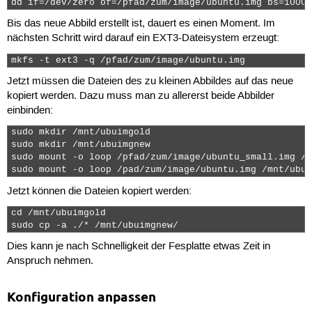
dd if=/dev/zero of=/pfad/zum/image/ubuntu.img bs=1000 
Bis das neue Abbild erstellt ist, dauert es einen Moment. Im
nächsten Schritt wird darauf ein EXT3-Dateisystem erzeugt:
mkfs -t ext3 -q /pfad/zum/image/ubuntu.img 
Jetzt müssen die Dateien des zu kleinen Abbildes auf das neue
kopiert werden. Dazu muss man zu allererst beide Abbilder
einbinden:
sudo mkdir /mnt/ubuimgold

sudo mkdir /mnt/ubuimgnew

sudo mount -o loop /pfad/zum/image/ubuntu_small.img /m
sudo mount -o loop /pad/zum/image/ubuntu.img /mnt/ubui
Jetzt können die Dateien kopiert werden:
cd /mnt/ubuimgold

sudo cp -a ./* /mnt/ubuimgnew/ 
Dies kann je nach Schnelligkeit der Fesplatte etwas Zeit in
Anspruch nehmen.
Konfiguration anpassen