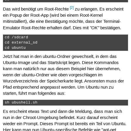
###############################################
[2]
Das wird benötigt um Root-Rechte
zu erlangen. Es erscheint
ein Popup der Root-App (wird bei einem Root-Kernel
###############################################
mitinstalliert), die eine Bestätigung möchte, dass der Terminal-
# create a loop far, far away and mount ubuntu.
"OK"
Emulator Root-Rechte erhalten darf. Dies mit
bestätigen.
###############################################
busybox mknod /dev/block/loop255 b 7 255

cd /sdcard

busybox losetup /dev/block/loop255 ./ubuntu.img
cd external_sd

busybox mount -o noatime /dev/block/loop255 /da
cd ubuntu 
###############################################
Jetzt hat man in den ubuntu-Ordner gewechselt, in dem das
Ubuntu-Image und das Startskript liegen. Diese Kommandos
###############################################
kann man natürlich nur aus diesem Beispiel hier übernehmen,
# mount the phone's sdcard storage so it's acce
wenn der ubuntu-Ordner wie oben vorgeschlagen im
###############################################
busybox mount -o bind /sdcard /data/local/mnt/s
Wurzelverzeichnis der Speicherkarte liegt. Ansonsten muss der
busybox mount -o bind /sdcard/external_sd /data
Pfad entsprechend angepasst werden. Um Ubuntu nun zu
busybox mkdir $ANDROIDTMP/ubuntutmp

starten, führt man folgendes aus:
busybox mount -o bind /data/local/mnt/tmp $ANDR
###############################################
sh ubushell.sh 
Es erscheint etwas Text und dann die Meldung, dass man sich
nun in der Chroot-Umgebung befindet. Kurz darauf erscheint
###############################################
# mount linux system on our chroot environment 
wieder ein Prompt. Dieses Prompt ist bereits ein Teil von Ubuntu.
###############################################
Hier kann man nun Ubuntu-spezifische Befehle wie "apt-get