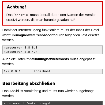
#deb http://ports.ubuntu.com/ubuntu-ports/ oneiric mai
Achtung!
#deb http://ports.ubuntu.com/ubuntu-ports/ oneiric-sec
#deb http://ports.ubuntu.com/ubuntu-ports/ oneiric-upd
Das "
" muss überall durch den Namen der Version
oneiric
ersetzt werden, die man heruntergeladen hat!
deb http://ports.ubuntu.com/ubuntu-ports oneiric-backp
deb-src http://ports.ubuntu.com/ubuntu-ports oneiric-b
deb http://ports.ubuntu.com/ubuntu-ports oneiric-propo
Damit der Internetzugang funktioniert, muss der Inhalt der Datei
deb-src http://ports.ubuntu.com/ubuntu-ports oneiric-p
/mnt/ubuimgnew/etc/resolv.conf
durch folgenden Text ersetzt
deb http://ports.ubuntu.com/ubuntu-ports oneiric-updat
werden:
deb-src http://ports.ubuntu.com/ubuntu-ports oneiric-u
deb http://ports.ubuntu.com/ubuntu-ports/ oneiric-secu
nameserver 8.8.8.8

deb-src http://ports.ubuntu.com/ubuntu-ports/ oneiric-
nameserver 8.8.4.4
deb http://ports.ubuntu.com/ubuntu-ports oneiric main 
/mnt/ubuimgnew/etc/hosts
deb-src http://ports.ubuntu.com/ubuntu-ports oneiric m
Auch die Datei
muss angepasst
werden:
127.0.0.1	localhost 
Bearbeitung abschließen
Das Abbild ist somit fertig und muss nun wieder ausgehängt
werden:
sudo umount /mnt/ubuimgold
