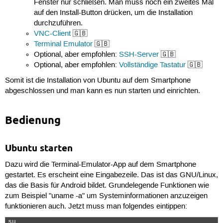
Fenster nur schließen. Man muss noch ein zweites Mal
echo

echo "Please wait while entering the chroot-env
auf den Install-Button drücken, um die Installation
echo

durchzuführen.
###############################################
VNC-Client
🇬🇧
# export environment variables													  #

Terminal Emulator
🇬🇧
###############################################
Optional, aber empfohlen:
SSH-Server
🇬🇧
export ANDROIDTMP=$TMPDIR

Optional, aber empfohlen:
Vollständige Tastatur
🇬🇧
export TMPDIR=/tmp

export HOME=/root

Somit ist die Installation von Ubuntu auf dem Smartphone
export USER=root

abgeschlossen und man kann es nun starten und einrichten.
export PATH=/usr/local/bin:/usr/local/sbin:/usr
export TERM=vt100

###############################################
Bedienung
###############################################
#  make directories required by the chroot envi
Ubuntu starten
###############################################
busybox mkdir /data/local/mnt

Dazu wird die Terminal-Emulator-App auf dem Smartphone
busybox mkdir /data/local/mnt/proc 

gestartet. Es erscheint eine Eingabezeile. Das ist das GNU/Linux,
busybox mkdir /data/local/mnt/sys 

das die Basis für Android bildet. Grundelegende Funktionen wie
busybox mkdir /data/local/mnt/dev 

zum Beispiel "uname -a" um Systeminformationen anzuzeigen
busybox mkdir /data/local/mnt/dev/pts 

funktionieren auch. Jetzt muss man folgendes eintippen:
busybox mkdir /data/local/mnt/sdcard 

busybox mkdir /data/local/mnt/external_sd 

su 