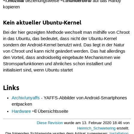
~/.mozilla/
~/.thunderbird/
beziehungsweise
auf das Handy
kopieren
Kein aktueller Ubuntu-Kernel
Bei der hier gezeigten Methode wechselt man mithilfe von Chroot
in das Ubuntu, das bedeutet, dass nicht der Ubuntu-Kernel
sondern der Android-Kernel benutzt wird. Das liegt in der Natur
von Chroot und kann nicht geändert werden. Das hat allerdings
den Vorteil, dass androidseitig eingebaute Mechanismen wie
Stromsparfunktionen und ähnliches schon installiert und
initialisiert sind, wenn Ubuntu startet
Links
Archiv/unyaffs
- YAFFS-Abbilder von Android-Smartphones
entpacken
Hardware
Übersichtsseite
Diese Revision
wurde am 13. Februar 2020 18:46 von
Heinrich_Schwietering
erstellt.
Die folgenden Schlagworte wurden dem Artikel zugewiesen:
Installation
,