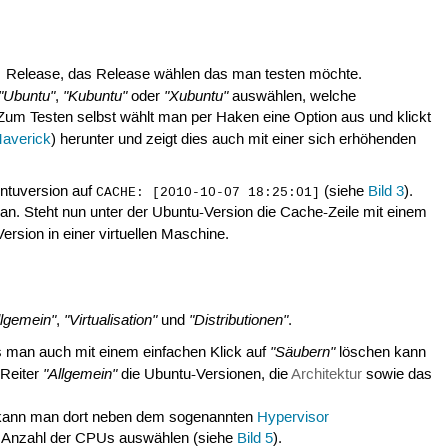
 Release, das Release wählen das man testen möchte.
"Ubuntu"
"Kubuntu"
"Xubuntu"
,
oder
auswählen, welche
Zum Testen selbst wählt man per Haken eine Option aus und klickt
averick
) herunter und zeigt dies auch mit einer sich erhöhenden
ntuversion auf
(siehe
Bild 3
).
CACHE: [2010-10-07 18:25:01]
an. Steht nun unter der Ubuntu-Version die Cache-Zeile mit einem
Version in einer virtuellen Maschine.
llgemein"
"Virtualisation"
"Distributionen"
,
und
.
"Säubern"
s man auch mit einem einfachen Klick auf
löschen kann
"Allgemein"
 Reiter
die Ubuntu-Versionen, die
Architektur
sowie das
o kann man dort neben dem sogenannten
Hypervisor
ie Anzahl der CPUs auswählen (siehe
Bild 5
).