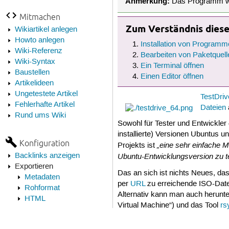
Anmerkung:
Das Programm wird
Mitmachen
Zum Verständnis dieses
Wikiartikel anlegen
Howto anlegen
Installation von Programm
Wiki-Referenz
Bearbeiten von Paketquell
Wiki-Syntax
Ein Terminal öffnen
Baustellen
Einen Editor öffnen
Artikelideen
Ungetestete Artikel
TestDriv
Fehlerhafte Artikel
Dateien
Rund ums Wiki
Sowohl für Tester und Entwickler 
installierte) Versionen Ubuntus 
Konfiguration
„eine sehr einfache M
Projekts ist
Backlinks anzeigen
Ubuntu-Entwicklungsversion zu 
Exportieren
Das an sich ist nichts Neues, das
Metadaten
per
URL
zu erreichende ISO-Datei
Rohformat
Alternativ kann man auch herunt
HTML
Virtual Machine“) und das Tool
rs