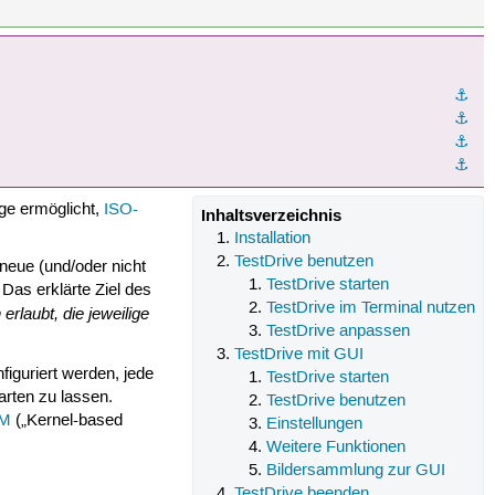
⚓︎
⚓︎
⚓︎
⚓︎
ge ermöglicht,
ISO-
Inhaltsverzeichnis
Installation
TestDrive benutzen
 neue (und/oder nicht
TestDrive starten
 Das erklärte Ziel des
TestDrive im Terminal nutzen
rlaubt, die jeweilige
TestDrive anpassen
TestDrive mit GUI
figuriert werden, jede
TestDrive starten
arten zu lassen.
TestDrive benutzen
M
(„Kernel-based
Einstellungen
Weitere Funktionen
Bildersammlung zur GUI
TestDrive beenden