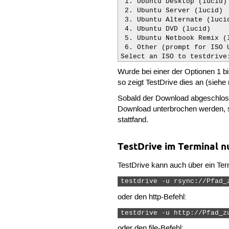
 1. Ubuntu Desktop (lucid)

 2. Ubuntu Server (lucid)

 3. Ubuntu Alternate (lucid
 4. Ubuntu DVD (lucid)

 5. Ubuntu Netbook Remix (l
 6. Other (prompt for ISO U
Select an ISO to testdrive
Wurde bei einer der Optionen 1 b
so zeigt TestDrive dies an (siehe
Sobald der Download abgeschloss
Download unterbrochen werden, so
stattfand.
TestDrive im Terminal n
TestDrive kann auch über ein Te
testdrive -u rsync://Pfad_
oder den http-Befehl:
testdrive -u http://Pfad_z
oder den file-Befehl: