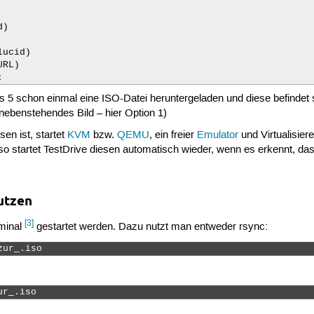
)

ucid)

RL)

: 
is 5 schon einmal eine ISO-Datei heruntergeladen und diese befindet
 nebenstehendes Bild – hier Option 1)
en ist, startet
KVM
bzw.
QEMU
, ein freier
Emulator
und Virtualisier
 startet TestDrive diesen automatisch wieder, wenn es erkennt, das
utzen
[3]
rminal
gestartet werden. Dazu nutzt man entweder rsync:
zur_.iso 
ur_.iso 