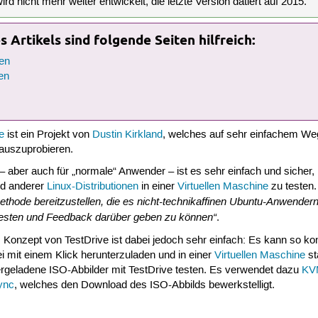
 nicht mehr weiter entwickelt, die letzte Version datiert auf 2015.
 Artikels sind folgende Seiten hilfreich:
en
en
e
ist ein Projekt von
Dustin Kirkland
, welches auf sehr einfachem We
auszuprobieren.
– aber auch für „normale“ Anwender – ist es sehr einfach und sicher,
und anderer
Linux-Distributionen
in einer
Virtuellen Maschine
zu testen.
ethode bereitzustellen, die es nicht-technikaffinen Ubuntu-Anwendern e
testen und Feedback darüber geben zu können“
.
 Konzept von TestDrive ist dabei jedoch sehr einfach: Es kann so kon
 mit einem Klick herunterzuladen und in einer
Virtuellen Maschine
st
ergeladene ISO-Abbilder mit TestDrive testen. Es verwendet dazu
KV
ync
, welches den Download des ISO-Abbilds bewerkstelligt.