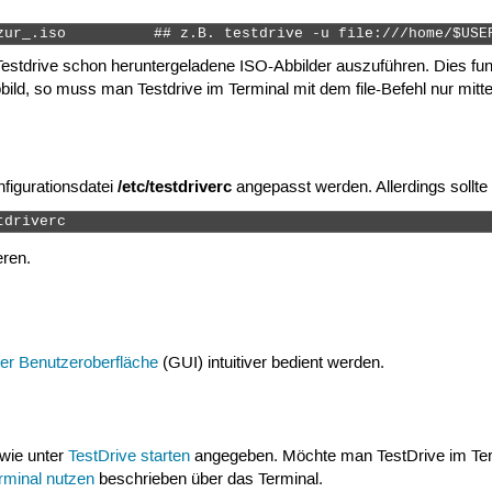
zur_.iso          ## z.B. testdrive -u file:///home/$USE
Testdrive schon heruntergeladene ISO-Abbilder auszuführen. Dies funk
ld, so muss man Testdrive im Terminal mit dem file-Befehl nur mittei
/etc/testdriverc
figurationsdatei
angepasst werden. Allerdings sollt
tdriverc 
eren.
er Benutzeroberfläche
(GUI) intuitiver bedient werden.
 wie unter
TestDrive starten
angegeben. Möchte man TestDrive im Termi
rminal nutzen
beschrieben über das Terminal.