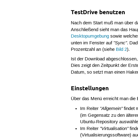
TestDrive benutzen
Nach dem Start muß man über da
Anschließend sieht man das Haup
Desktopumgebung
sowie welches
"Sync"
unten im Fenster auf
. Dad
Prozentzahl an (siehe
Bild 2
).
Ist der Download abgeschlossen, 
Dies zeigt den Zeitpunkt der Ers
Datum, so setzt man einen Haken
Einstellungen
Über das Menü erreicht man die Ei
"Allgemein"
Im Reiter
findet 
(im Gegensatz zu den ältere
Ubuntu-Repository auswähle
"Virtualisation"
Im Reiter
find
(Virtualisierungssoftware) 