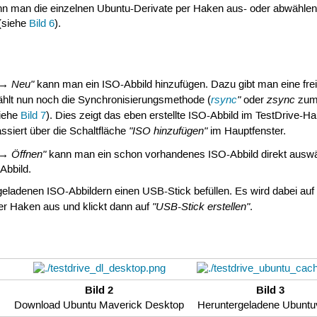
n man die einzelnen Ubuntu-Derivate per Haken aus- oder abwähl
 (siehe
Bild 6
).
 → Neu"
kann man ein ISO-Abbild hinzufügen. Dazu gibt man eine fre
rsync
"
zsync
hlt nun noch die Synchronisierungsmethode (
oder
zum 
iehe
Bild 7
). Dies zeigt das eben erstellte ISO-Abbild im TestDrive-
"ISO hinzufügen"
ssiert über die Schaltfläche
im Hauptfenster.
 → Öffnen"
kann man ein schon vorhandenes ISO-Abbild direkt auswähl
Abbild.
eladenen ISO-Abbildern einen USB-Stick befüllen. Es wird dabei au
"USB-Stick erstellen"
r Haken aus und klickt dann auf
.
Bild 2
Bild 3
Download Ubuntu Maverick Desktop
Heruntergeladene Ubuntu