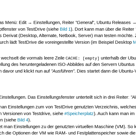
"General
s Menü: Edit → Einstellungen, Reiter
", Ubuntu Releases →
tfenster von TestDrive (siehe
Bild 1
). Dort kann man über die Reiter
 Derivat (Desktop, Alternate, Netbook, Server) man testen möchte. 
urch lädt TestDrive die voreingestellte Version (im Beispiel Desktop
M
wechselt die vormals leere Zeile
unterhalb der Ubu
CACHE: [empty]
tellung des heruntergeladenen ISO-Abbildes auf den Servern Ubuntus 
"Ausführen"
 davor und klickt nun auf
. Dies startet dann die Ubuntu-
"A
nstellungen. Das Einstellungsfenster unterteilt sich in drei Reiter:
man Einstellungen zum von TestDrive genutzten Verzeichnis, welche
n Versionen von Testdrive, siehe
#Speicherplatz
). Auch kann man im
n (siehe
Bild 4
).
et man Einstellungen zu der genutzten virtuellen Maschine (VM). S
auch die Optionen der VM wie RAM- und Festplattenspeicher sowie d