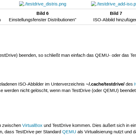
Bild 6
Bild 7
n
Einstellungsfenster Distributionen"
ISO-Abbild hinzufüge
tDrive) beenden, so schließt man einfach das QEMU- oder das Tes
~/.cache/testdrive/
geladenen ISO-Abbilder im Unterverzeichnis
des
ese werden nicht gelöscht, wenn man TestDrive (oder QEMU) beendet
en zwischen
VirtualBox
und TestDrive kommen. Dies äußert sich in ei
ran, dass TestDrive per Standard
QEMU
als Virtualisierung nutzt un