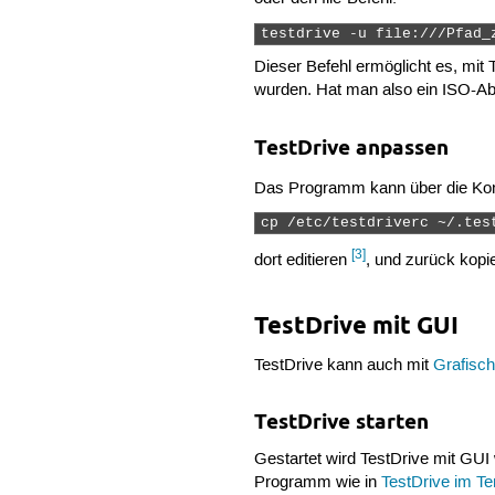
testdrive -u file:///Pfad_
Dieser Befehl ermöglicht es, mit 
wurden. Hat man also ein ISO-Abbi
TestDrive anpassen
Das Programm kann über die Kon
cp /etc/testdriverc ~/.tes
[3]
dort editieren
, und zurück kopi
TestDrive mit GUI
TestDrive kann auch mit
Grafisch
TestDrive starten
Gestartet wird TestDrive mit GUI
Programm wie in
TestDrive im Te