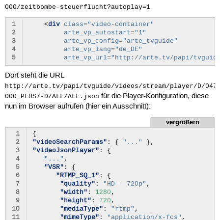
 27
000/zeitbombe-steuerflucht?autoplay=1
 28
<postrolls>
 29
1
<
div
class
=
"video-container"
 30
<video
id=
"4210016"
>
2
arte_vp_autostart
=
"1"
 31
<name>
Albert
Schweitzer
(Ausschnitt)
</name>
3
arte_vp_config
=
"arte_tvguide"
 32
4
arte_vp_lang
=
"de_DE"
 33
<url>
5
arte_vp_url
=
"http://arte.tv/papi/tvguid
 34
 35
</url>
Dort steht die URL
 36
http://arte.tv/papi/tvguide/videos/stream/player/D/047
 37
<firstThumbnailUrl>
für die Player-Konfiguration, diese
 38
000_PLUS7-D/ALL/ALL.json
 39
</firstThumbnailUrl>
nun im Browser aufrufen (hier ein Ausschnitt):
 40
<dateExpiration>
Sat,
5
Nov
2011
00:00:00
+0100
 41
<dateVideo>
Sun,
30
Oct
2011
20:15:00
+0100
</da
vergrößern
 42
<numberOfViews>
592
</numberOfViews>
 1
{
 43
<rating>
0.0
</rating>
 2
"videoSearchParams"
:
{
"..."
},
 44
</video>
 3
"videoJsonPlayer"
:
{
 45
 4
"..."
,
 46
<video
id=
"3795488"
>
 5
"VSR"
:
{
 47
<name>
Festival:
Anticodes
2011
</name>
 6
"RTMP_SQ_1"
:
{
 48
 7
"quality"
:
"HD - 720p"
,
 49
<url>
 8
"width"
:
1280
,
 50
 9
"height"
:
720
,
 51
</url>
10
"mediaType"
:
"rtmp"
,
 52
11
"mimeType"
:
"application/x-fcs"
,