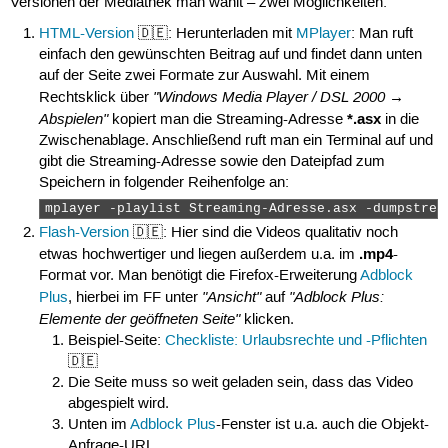
Versionen der Mediathek man wählt – zwei Möglichkeiten:
124k_p2v11.3gp</url><ratio>16:9</ratio><height>136</he
HTML-Version
🇩🇪: Herunterladen mit
MPlayer
: Man ruft
189k_p3v11.3gp</url><ratio>16:9</ratio><height>176</he
einfach den gewünschten Beitrag auf und findet dann unten
242k_p4v11.3gp</url><ratio>16:9</ratio><height>176</he
auf der Seite zwei Formate zur Auswahl. Mit einem
436k_p5v11.3gp</url><ratio>16:9</ratio><height>272</he
"Windows Media Player / DSL 2000 →
Rechtsklick über
Abspielen"
*.asx
kopiert man die Streaming-Adresse
in die
189k_p7v11.mp4</url><ratio>16:9</ratio><height>176</he
Zwischenablage. Anschließend ruft man ein Terminal auf und
436k_p9v11.mp4</url><ratio>16:9</ratio><height>272</he
gibt die Streaming-Adresse sowie den Dateipfad zum
Speichern in folgender Reihenfolge an:
1456k_p13v11.mp4</url><ratio>16:9</ratio><height>480</
mplayer -playlist Streaming-Adresse.asx -dumpstrea
1456k_p13v12.mp4</url><ratio>16:9</ratio><height>480</
1596k_p13v9.mp4</url><ratio>16:9</ratio><height>480</h
Flash-Version
🇩🇪: Hier sind die Videos qualitativ noch
.mp4
etwas hochwertiger und liegen außerdem u.a. im
-
2256k_p14v11.mp4</url><ratio>16:9</ratio><height>576</
Format vor. Man benötigt die Firefox-Erweiterung
Adblock
2328k_p35v12.mp4</url><ratio>16:9</ratio><height>576</
"Ansicht"
"Adblock Plus:
Plus
, hierbei im FF unter
auf
Elemente der geöffneten Seite"
klicken.
3056k_p15v9.mp4</url><ratio>16:9</ratio><height>720</h
3328k_p36v12.mp4</url><ratio>16:9</ratio><height>720</
Beispiel-Seite:
Checkliste: Urlaubsrechte und -Pflichten
🇩🇪
Die Seite muss so weit geladen sein, dass das Video
vh.mp4

abgespielt wird.
hd.mp4

Unten im
Adblock Plus
-Fenster ist u.a. auch die Objekt-
Anfrage-URL