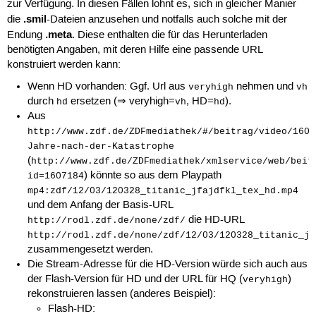
zur Verfügung. In diesen Fällen lohnt es, sich in gleicher Manier
.smil
die
-Dateien anzusehen und notfalls auch solche mit der
.meta
Endung
. Diese enthalten die für das Herunterladen
benötigten Angaben, mit deren Hilfe eine passende URL
konstruiert werden kann:
Wenn HD vorhanden: Ggf. Url aus
nehmen und
veryhigh
vh
durch
ersetzen (⇒ veryhigh=
, HD=
).
hd
vh
hd
Aus
http://www.zdf.de/ZDFmediathek/#/beitrag/video/1607
Jahre-nach-der-Katastrophe
(
http://www.zdf.de/ZDFmediathek/xmlservice/web/beit
) könnte so aus dem Playpath
id=1607184
mp4:zdf/12/03/120328_titanic_jfajdfkl_tex_hd.mp4
und dem Anfang der Basis-URL
die HD-URL
http://rodl.zdf.de/none/zdf/
http://rodl.zdf.de/none/zdf/12/03/120328_titanic_jf
zusammengesetzt werden.
Die Stream-Adresse für die HD-Version würde sich auch aus
der Flash-Version für HD und der URL für HQ (
)
veryhigh
rekonstruieren lassen (anderes Beispiel):
Flash-HD: