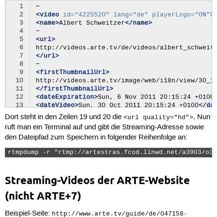
123
</formitaeten>
21
  1
124
<embed>
false
</embed>
22
<embed>
  2
<video
id=
"4225520"
lang=
"de"
playerLogo=
"ON"
>
125
<socialBookmarks>
true
</socialBookmarks>
23
<disallow>
defrancisation.com
</disallow>
  3
<name>
Albert
Schweitzer
</name>
126
<copyright/>
24
</embed>
  4
127
</video>
25
</videoref>
  5
<url>
128
</response>
  6
  7
</url>
  8
  9
<firstThumbnailUrl>
 10
 11
</firstThumbnailUrl>
 12
<dateExpiration>
Sun,
6
Nov
2011
20:15:24
+0100
 13
<dateVideo>
Sun,
30
Oct
2011
20:15:24
+0100
</da
 14
<numberOfViews>
341
</numberOfViews>
Dort steht in den Zeilen 19 und 20 die
. Nun
<url quality="hd">
 15
<rating>
0.0
</rating>
ruft man ein Terminal auf und gibt die Streaming-Adresse sowie
 16
den Dateipfad zum Speichern in folgender Reihenfolge an:
 17
<urls>
 18
rtmpdump -r "rtmp://artestras.fcod.llnwd.net/a3903/o35
 19
<url
quality=
"hd"
>
 20
 21
</url>
Streaming-Videos der ARTE-Website
 22
 23
<url
quality=
"sd"
>
(nicht ARTE+7)
 24
 25
</url>
Beispiel-Seite:
 26
</urls>
http://www.arte.tv/guide/de/047158-