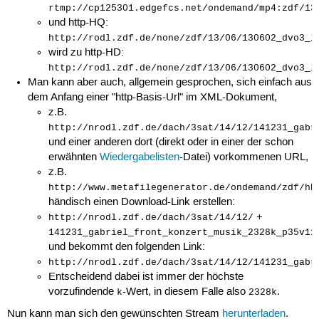
rtmp://cp125301.edgefcs.net/ondemand/mp4:zdf/13
und http-HQ:
http://rodl.zdf.de/none/zdf/13/06/130602_dvo3_l
wird zu http-HD:
http://rodl.zdf.de/none/zdf/13/06/130602_dvo3_l
Man kann aber auch, allgemein gesprochen, sich einfach aus
dem Anfang einer "http-Basis-Url" im XML-Dokument,
z.B.
http://nrodl.zdf.de/dach/3sat/14/12/141231_gabr
und einer anderen dort (direkt oder in einer der schon
erwähnten
Wiedergabelisten
-Datei) vorkommenen URL,
z.B.
http://www.metafilegenerator.de/ondemand/zdf/hb
händisch einen Download-Link erstellen:
+
http://nrodl.zdf.de/dach/3sat/14/12/
141231_gabriel_front_konzert_musik_2328k_p35v11
und bekommt den folgenden Link:
http://nrodl.zdf.de/dach/3sat/14/12/141231_gabr
Entscheidend dabei ist immer der höchste
vorzufindende
-Wert, in diesem Falle also
.
k
2328k
Nun kann man sich den gewünschten Stream
herunterladen
.