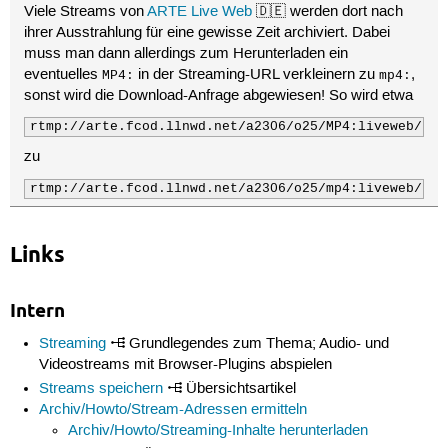
106
<numberOfViews>
252
</numberOfViews>
Viele Streams von
ARTE Live Web
🇩🇪 werden dort nach
107
<rating>
0.0
</rating>
ihrer Ausstrahlung für eine gewisse Zeit archiviert. Dabei
108
</video>
muss man dann allerdings zum Herunterladen ein
109
</postrolls>
eventuelles
in der Streaming-URL verkleinern zu
,
110
<duration>
6550
</duration>
MP4:
mp4:
111
<tracking
url=
"http://videos.arte.tv/de/do_tra
sonst wird die Download-Anfrage abgewiesen! So wird etwa
112
<trackingReferer
url=
"http://videos.arte.tv/de
113
rtmp://arte.fcod.llnwd.net/a2306/o25/MP4:liveweb/str
114
<eStats>
zu
115
<video_name>
albert_schweitzer_4225520
</video_n
116
<video_section1>
de
</video_section1>
rtmp://arte.fcod.llnwd.net/a2306/o25/mp4:liveweb/str
117
<video_section2>
601thema_dimanche
</video_secti
118
<video_section3>
ARTE7
</video_section3>
119
<video_section4>
037657-000
</video_section4>
120
<video_section5>
30102011
</video_section5>
Links
121
<video_genre/>
122
</eStats>
123
Intern
124
<xitiRichMediaTag>
125
Streaming
Grundlegendes zum Thema; Audio- und
126
</xitiRichMediaTag>
Videostreams mit Browser-Plugins abspielen
127
</video>
Streams speichern
Übersichtsartikel
Archiv/Howto/Stream-Adressen ermitteln
Archiv/Howto/Streaming-Inhalte herunterladen