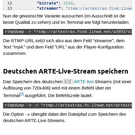
 53
<firstThumbnailUrl>
12
"bitrate"
:
2200
,
 54
13
"streamer"
:
"rtmp://artestras.fcod.llnwd
 55
</firstThumbnailUrl>
14
"url"
:
"geo/videothek/EUR_DE_FR/tvguide/
Nun die gewünschte Variante aussuchen (im Ausschnitt ist die
 56
<dateExpiration>
Wed,
31
Oct
2012
00:46:33
+010
15
"videoFormat"
:
"RMP4"
,
 57
<dateVideo>
Fri,
25
Mar
2011
10:43:21
+0100
</da
beste Qualität zu sehen) und im Terminal wie folgt herunterladen:
16
"versionProg"
:
"1"
,
 58
<numberOfViews>
406
</numberOfViews>
17
"versionCode"
:
"VA-STA"
,
 59
<rating>
5.0
</rating>
rtmpdump -r "rtmp://artestras.fcod.llnwd.net/a3903/o35
18
"versionLibelle"
:
"Dt. Version"
 60
</video>
19
},
Die RTMP-URL setzt sich also aus dem Feld "streamer", dem
 61
20
"... weitere Varianten ..."
 62
<video
id=
"3061260"
>
Text "mp4:" und dem Feld "URL" aus der Player-Konfiguration
21
}
 63
<name>
Afrika:
50
Jahre
Unabhängigkeit
</name>
zusammen.
22
}
 64
23
}
 65
<url>
 66
Deutschen ARTE-Live-Stream speichern
 67
</url>
 68
Das Speichern des deutschen 🇩🇪
ARTE live
-Streams (mit einer
 69
<firstThumbnailUrl>
 70
Auflösung von 720x406) wird mit einem Befehl über ein
 71
</firstThumbnailUrl>
[3]
Terminal
ausgeführt. Die Befehlszeile lautet:
 72
<dateExpiration>
Wed,
31
Oct
2012
00:46:11
+010
 73
<dateVideo>
Mon,
1
Feb
2010
00:00:00
+0100
</dat
rtmpdump -v -r "rtmp://artestras.fc.llnwd.net/artestra
 74
<numberOfViews>
1574
</numberOfViews>
 75
<rating>
0.0
</rating>
Die Option
übergibt dabei den Dateipfad zum Speichern des
-o
 76
</video>
deutschen ARTE-Live-Streams.
 77
 78
<video
id=
"3225262"
>
 79
<name>
Togo:
ein
Mann
und
der
Müll
</name>