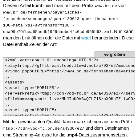
Diesem Anteil kombiniert man mit dem Präfix
vor:
www.br.de
www.br.de/fernsehen/bayerisches-
fernsehen/sendungen/quer/130613-quer-thema-merk-
100~meta_xsl-avtransform100_-
. Nun kann
daa09e70fbea65acdb1929dadbd4fc6cdb955b63.xml
man den Link öffnen oder die Datei mit
wget
herunterladen. Diese
Datei enthält Zeilen der Art:
vergrößern
<?xml version="1.0" encoding="UTF-8"?>

<playlrtmp://gffstream.fcod.llnwd.net/a792/e2/mediendb
<video popoutURL="http://www.br.de/fernsehen/bayerisch
...

<assets>

<asset type="MOBILES">

<serverPrefix>rtmp://cdn-vod-fc.br.de/a4330/e2/</serve
<fileName>mp4:mir-live/MUJIuUOVBwQIb71S/uXOHb7Z1iwOD/_
...

<asset type="MOBILE">

<serverPrefix>rtmp://cdn-vod-fc.br.de/a4330/e2/</serve
Mit der gewünschten Qualität kann man sich nun aus dem Präfix
<fileName>mp4:mir-live/MUJIuUOVBwQIb71S/uXOHb7Z1iwOD/_
...

und dem Dateinamen
rtmp://cdn-vod-fc.br.de/a4330/e2/
<asset type="STANDARD">

.mp4
eine Streaming-Adresse für die
-Datei zusammensetzen.
<serverPrefix>rtmp://cdn-vod-fc.br.de/a4330/e2/</serve