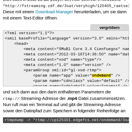
 44
<ratio>
16:9
</ratio>
15
playerBottomFlashvars
.
configuration
=
"/mediapl
"http://fstreaming.zdf.de/3sat/veryhigh/120405_raetsel
 45
<height>
136
</height>
16
<!--
assets
/-->
Diese mit einem
Download-Manager
herunterladen, um sie dann
 46
<width>
240
</width>
17
playerBottomFlashvars
.
article
=
"true"
;
 47
<videoBitrate>
68000
</videoBitrate>
18
playerBottomFlashvars
.
tracking
=
"false"
;
mit einem Text-Editor öffnen:
 48
<audioBitrate>
56000
</audioBitrate>
19
playerBottomFlashvars
.
title
=
""
;
 49
<filesize>
1086006
</filesize>
vergrößern
20
playerBottomFlashvars
.
details
=
""
;
 50
21
playerBottomFlashvars
.
channelTitle
=
"3sat"
;
<?xml version="1.1"?>

 51
<facets>
22
playerBottomFlashvars
.
hasCaption
=
"false"
;
<smil baseProfile="Language" version="3.0" xmlns="http
 52
<facet>
restriction_useragent
</facet>
23
playerBottomFlashvars
.
mediaURL
=
"http://fstrea
    <head>

 53
</facets>
24
playerBottomFlashvars
.
CaptionURL
=
""
;
        <meta content="SMuBl Core 3.4 Cienfuegos" name
 54
</formitaet>
25
playerBottomFlashvars
.
assetID
=
""
;
        <meta content="2012-03-16T14:36:50" name="date
 55
26
playerBottomFlashvars
.
channelID
=
""
;
        <meta content="vod" name="type"/>

 56
<formitaet
basetype=
"h264_aac_3gp_http_
27
playerBottomFlashvars
.
CaptionOffset
=
0
;
        <meta content="1.0" name="version" />

 57
<quality>
med
</quality>
28
playerBottomFlashvars
.
airTime
=
""
;
        <paramGroup xml:id="gl-vod-rtmp">

 58
29
playerBottomFlashvars
.
expiryDate
=
""
;
            <param name="app" value="
ondemand
" />

 59
<url>
30
playerBottomFlashvars
.
vcmsURL
=
""
;
            <param name="cdnclass" value="default" />

 60
31
var
playerBottomAttributes
=
{};
            <param name="cdnlabel" value="akamai" />

 61
</url>
32
playerBottomAttributes
.
id
=
"EmbeddedPlayerBott
und sich dann aus den darin enthaltenen Parametern die
            <param name="host" value="
cp125301.edgefcs
 62
<ratio>
16:9
</ratio>
33
playerBottomAttributes
.
name
=
"EmbeddedPlayerBo
 63
<height>
176
</height>
            <param name="protocols" value="
rtmp
,rtmpt"
.mp4
34
playerBottomAttributes
.
align
=
"middle"
;
-Streaming-Adresse der
-Datei zusammensetzen.
rtmp://
 64
<width>
320
</width>
            <param name="subscribe" value="false" />

35
swfobject
.
embedSWF
(
Nun ruft man ein Terminal auf und gibt die Streaming-Adresse
 65
<videoBitrate>
133000
</videoBitrate>
            <param name="type" value="stream" />

36
"/mediaplayer/3/EmbeddedPlayer.swf"
,
"flashCont
sowie den Dateipfad zum Speichern in folgender Reihenfolge an:
 66
<audioBitrate>
56000
</audioBitrate>
37
"726"
,
"405"
,
        </paramGroup>

 67
<filesize>
1560409
</filesize>
38
swfVersionStr
,
xiSwfUrlStr
,
    </head>

rtmpdump -r "rtmp://cp125301.edgefcs.net/ondemand/3sat
 68
39
playerBottomFlashvars
,
params
,
playerBottomAttr
    <body>

 69
<facets>
40
swfCreationCompleteHandler
);
        <switch>

 70
<facet>
restriction_useragent
</facet>