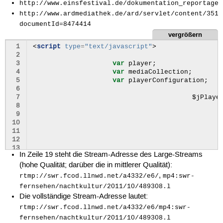
http://www.einsfestival.de/dokumentation_reportage/
http://www.ardmediathek.de/ard/servlet/content/3517
documentId=8474414
vergrößern
 1
<
script
type
=
"text/javascript"
>
 2
 3
var
player
;
 4
var
mediaCollection
;
 5
var
playerConfiguration
;
 6
 7
$jPlaye
 8
 9
10
11
12
13
In Zeile 19 steht die Stream-Adresse des Large-Streams
14
(hohe Qualität; darüber die in mittlerer Qualität):
15
16
,
rtmp://swr.fcod.llnwd.net/a4332/e6/
mp4:swr-
17
mediaCollection
.
addMedi
fernsehen/nachtkultur/2011/10/489308.l
18
Die vollständige Stream-Adresse lautet:
19
20
rtmp://swr.fcod.llnwd.net/a4332/e6/mp4:swr-
21
mediaCollection
.
addMedi
fernsehen/nachtkultur/2011/10/489308.l