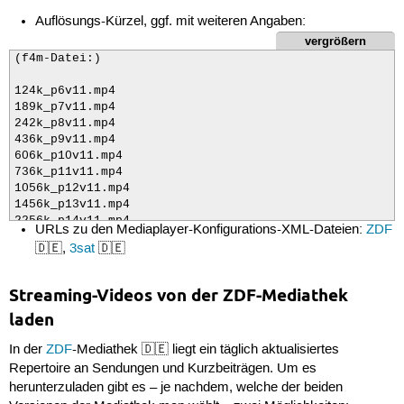
Auflösungs-Kürzel, ggf. mit weiteren Angaben:
vergrößern
(f4m-Datei:)

124k_p6v11.mp4

189k_p7v11.mp4

242k_p8v11.mp4

436k_p9v11.mp4

606k_p10v11.mp4

736k_p11v11.mp4

1056k_p12v11.mp4

1456k_p13v11.mp4

2256k_p14v11.mp4

URLs zu den Mediaplayer-Konfigurations-XML-Dateien:
ZDF
🇩🇪,
3sat
🇩🇪
3056k_p15v9.mp4

Streaming-Videos von der ZDF-Mediathek
laden
(direkt im XML-Dokument:)

In der
ZDF
-Mediathek 🇩🇪 liegt ein täglich aktualisiertes
Repertoire an Sendungen und Kurzbeiträgen. Um es
928k_p34v11.mp4</url><ratio>4:3</ratio><height>576</he
2328k_p35v11.mp4</url><ratio>4:3</ratio><height>576</h
herunterzuladen gibt es – je nachdem, welche der beiden