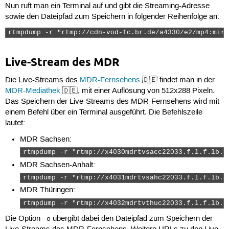
Nun ruft man ein Terminal auf und gibt die Streaming-Adresse
<fileName>mp4:mir-live/MUJIuUOVBwQIb71S/uXOHb7Z1iwOD/_
sowie den Dateipfad zum Speichern in folgender Reihenfolge an:
...

<asset type="PREMIUM">

rtmpdump -r "rtmp://cdn-vod-fc.br.de/a4330/e2/mp4:mir-
<serverPrefix>rtmp://cdn-vod-fc.br.de/a4330/e2/</serve
<fileName>mp4:mir-live/MUJIuUOVBwQIb71S/uXOHb7Z1iwOD/_
...
Live-Stream des MDR
Die Live-Streams des
MDR-Fernsehens
🇩🇪 findet man in der
MDR-Mediathek
🇩🇪, mit einer Auflösung von 512x288 Pixeln.
Das Speichern der Live-Streams des MDR-Fernsehens wird mit
einem Befehl über ein Terminal ausgeführt. Die Befehlszeile
lautet:
MDR Sachsen:
rtmpdump -r "rtmp://x4030mdrtvsacc22033.f.l.f.lb.c
MDR Sachsen-Anhalt:
rtmpdump -r "rtmp://x4031mdrtvsahc22033.f.l.f.lb.c
MDR Thüringen:
rtmpdump -r "rtmp://x4032mdrtvthuc22033.f.l.f.lb.c
Die Option
übergibt dabei den Dateipfad zum Speichern der
-o