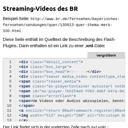
Streaming-Videos des BR
Beispiel-Seite:
http://www.br.de/fernsehen/bayerisches-
fernsehen/sendungen/quer/130613-quer-thema-merk-
100.html
Diese Seite enthält im Quelltext die Beschreibung des Flash-
.xml
Plugins. Darin enthalten ist ein Link zu einer
-Datei:
vergrößern
 1
<
div
class
=
"detail_content"
>
 2
<
div
class
=
"box_large"
>
 3
<
div
class
=
"box_head"
>
<!-- -->
</
div
>
 4
<
div
class
=
"teaser media_video contenttype_stan
 5
<
span
class
=
"teaser_media"
>
 6
<
span
class
=
"av-playerContainer autostart notDo
 7
<
span
id
=
"av-player-7b0254e6-f063-4dbf-b47a-9e1
 8
<
span
class
=
"errorFlash"
>
 9
<
span
>
Um Videos oder Audios abzuspielen, benöti
10
</
span
>
11
<
a
onclick
=
"return BRavFramework.register(BRavF
12
<
img
width
=
"512"
height
=
"288"
alt
=
"Christoph Sü
13
</
a
>
Der Link findet sich in der vorletzten Zeile nach
.
dataURL: