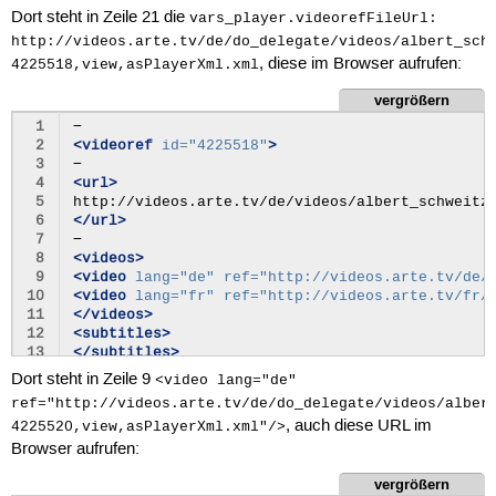
14
var
vars_player
=
{};
 97
</url>
Dort steht in Zeile 21 die
vars_player.videorefFileUrl:
15
vars_player
.
videoId
=
"4225518"
;
 98
<ratio>
16:9
</ratio>
http://videos.arte.tv/de/do_delegate/videos/albert_sch
16
vars_player
.
admin
=
"false"
;
 99
<height>
272
</height>
, diese im Browser aufrufen:
4225518,view,asPlayerXml.xml
17
vars_player
.
mode
=
"prod"
;
100
<width>
480
</width>
18
vars_player
.
embed
=
"false"
;
101
<videoBitrate>
380000
</videoBitrate>
vergrößern
19
vars_player
.
autoPlay
=
"true"
;
102
<audioBitrate>
56000
</audioBitrate>
20
vars_player
.
configFileUrl
=
"http://videos.arte
103
<filesize>
3366903
</filesize>
 1
21
vars_player
.
videorefFileUrl
=
"http://videos.ar
104
 2
<videoref
id=
"4225518"
>
22
vars_player
.
localizedPathUrl
=
"http://videos.a
105
<facets>
 3
23
vars_player
.
lang
=
"de"
;
106
<facet>
restriction_useragent
</facet>
 4
<url>
24
initPlayer
(
""
);
107
</facets>
 5
25
/* ]]> */
108
</formitaet>
 6
</url>
26
109
 7
27
</
script
>
110
<formitaet
basetype=
"wmv3_wma9_asf_mms_
 8
<videos>
111
<quality>
veryhigh
</quality>
 9
<video
lang=
"de"
ref=
"http://videos.arte.tv/de/
112
10
<video
lang=
"fr"
ref=
"http://videos.arte.tv/fr/
113
<url>
11
</videos>
114
12
<subtitles>
115
</url>
13
</subtitles>
116
<ratio>
16:9
</ratio>
14
Dort steht in Zeile 9
<video lang="de"
117
<height>
384
</height>
15
<services>
ref="http://videos.arte.tv/de/do_delegate/videos/alber
118
<width>
688
</width>
16
<service
name=
"fullscreen"
allow=
"true"
allowEm
, auch diese URL im
119
<videoBitrate>
1400000
</videoBitrate>
4225520,view,asPlayerXml.xml"/>
17
<service
name=
"share"
allow=
"true"
allowEmbedde
120
<audioBitrate>
192000
</audioBitrate>
18
<service
name=
"embed"
allow=
"true"
allowEmbedde
Browser aufrufen:
121
<filesize>
10268831
</filesize>
19
<service
name=
"info"
allow=
"false"
allowEmbedde
vergrößern
122
</formitaet>
20
</services>