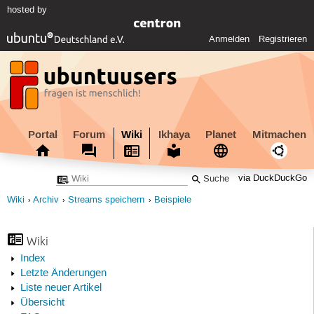
hosted by
Anmelden
Registrieren
Portal
Forum
Wiki
Ikhaya
Planet
Mitmachen
via DuckDuckGo
Wiki
Archiv
Streams speichern
Beispiele
Wiki
Index
Letzte Änderungen
Liste neuer Artikel
Übersicht