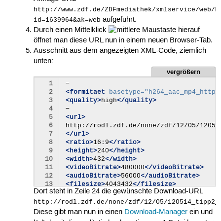
282k_p16v11.webm</url><ratio>16:9</ratio><height>176</
http://www.zdf.de/ZDFmediathek/xmlservice/web/b
776k_p17v11.webm</url><ratio>16:9</ratio><height>360</
aufgeführt.
id=1639964&ak=web
1496k_p18v11.webm</url><ratio>16:9</ratio><height>480<
Durch einen Mittelklick
hierauf
1496k_p18v12.webm</url><ratio>16:9</ratio><height>480<
öffnet man diese URL nun in einem neuen Browser-Tab.
Ausschnitt aus dem angezeigten XML-Code, ziemlich
unten:
vergrößern
  1
  2
<formitaet
basetype=
"h264_aac_mp4_http_
  3
<quality>
high
</quality>
  4
  5
<url>
  6
  7
</url>
  8
<ratio>
16:9
</ratio>
  9
<height>
240
</height>
 10
<width>
432
</width>
 11
<videoBitrate>
480000
</videoBitrate>
 12
<audioBitrate>
56000
</audioBitrate>
 13
<filesize>
4043432
</filesize>
Dort steht in Zeile 24 die gewünschte Download-URL
 14
 15
<facets>
http://rodl.zdf.de/none/zdf/12/05/120514_tipp2_
 16
<facet>
restriction_useragent
</facet>
Diese gibt man nun in einen
Download-Manager
ein und
 17
</facets>