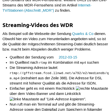
Live-Streams des MDR-Fernsehens. Weitere URLs zu den Live-
Streams des MDR-Fernsehens sind im Artikel
Internet-
TV/Stationen (Abschnitt „MDR“)
zu finden.
Streaming-Videos des WDR
Als Beispiel soll die Webseite der Sendung
Quarks & Co
dienen.
Obwohl hier ein Video zum Herunterladen angeboten wird, so ist
die Qualität der mitgeschnittenen Streaming-Datei deutlich besser
bzw. macht beim Abspielen deutlich weniger Probleme.
Quelltext der Sendung vom
2012-03-15
Im Quelltext nach
im Kombination mit
suchen
rtmp
mp4
Die Streaming-Adresse lautet:
rtmp://gffstream.fcod.llnwd.net/a792/e2/mediendb/qu
(extrahiert aus der Zeile 388). Die Adresse für DSL
m.mp4
streamt mit höherer Qualität als die Adresse für ISDN.
Einfacher geht es mit einem Rechtsklick
über dem Video-Banner und dann Linksklick
"Link-Adresse kopieren"
auf
.
Nun ruft man ein Terminal auf und gibt die Streaming-
Adresse sowie den Dateipfad zum Speichern in folgender