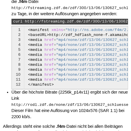
.f4m
die
-Datei
http://fstreaming.zdf.de/zdf/300/13/06/130627_schlu
zu Tage, in der weitere Auflösungen angegeben werden:
curl http://fstreaming.zdf.de/zdf/300/13/06/130627
 1
<manifest
xmlns
=
"http://ns.adobe.com/f4m/2.0
 2
<baseURL>http://zdf_hdflash_none-f.akamaihd.
 3
<media
href
=
"mp4/none/zdf/13/06/130627_schlu
 4
<media
href
=
"mp4/none/zdf/13/06/130627_schlu
 5
<media
href
=
"mp4/none/zdf/13/06/130627_schlu
 6
<media
href
=
"mp4/none/zdf/13/06/130627_schlu
 7
<media
href
=
"mp4/none/zdf/13/06/130627_schlu
 8
<media
href
=
"mp4/none/zdf/13/06/130627_schlu
 9
<media
href
=
"mp4/none/zdf/13/06/130627_schlu
10
<media
href
=
"mp4/none/zdf/13/06/130627_schlu
11
<media
href
=
"mp4/none/zdf/13/06/130627_schlu
12
Über die höchste Bitrate (2256k_p14v11) ergibt sich der neue
Link
http://rodl.zdf.de/none/zdf/13/06/130627_schluessel
Dieser Film hat eine Auflösung von 1024x576 (SAR 1:1) bei
2200 kb/s.
.f4m
Allerdings steht eine solche
-Datei nicht bei allen Beiträgen