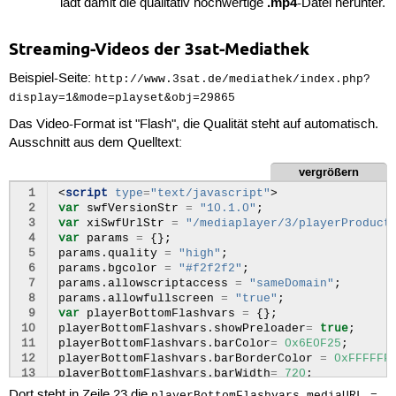
.mp4
lädt damit die qualitativ hochwertige
-Datei herunter.
 18
</formitaet>
 19
 20
<formitaet
basetype=
"h264_aac_mp4_http_
Streaming-Videos der 3sat-Mediathek
 21
<quality>
veryhigh
</quality>
 22
Beispiel-Seite:
http://www.3sat.de/mediathek/index.php?
 23
<url>
display=1&mode=playset&obj=29865
 24
 25
</url>
Das Video-Format ist "Flash", die Qualität steht auf automatisch.
 26
<ratio>
16:9
</ratio>
Ausschnitt aus dem Quelltext:
 27
<height>
480
</height>
 28
<width>
852
</width>
vergrößern
 29
<videoBitrate>
1500000
</videoBitrate>
 30
<audioBitrate>
96000
</audioBitrate>
 1
<
script
type
=
"text/javascript"
>
 31
<filesize>
11884937
</filesize>
 2
var
swfVersionStr
=
"10.1.0"
;
 32
 3
var
xiSwfUrlStr
=
"/mediaplayer/3/playerProduct
 33
<facets>
 4
var
params
=
{};
 34
<facet>
restriction_useragent
</facet>
 5
params
.
quality
=
"high"
;
 35
</facets>
 6
params
.
bgcolor
=
"#f2f2f2"
;
 36
</formitaet>
 7
params
.
allowscriptaccess
=
"sameDomain"
;
 37
 8
params
.
allowfullscreen
=
"true"
;
 38
<formitaet
basetype=
"h264_aac_3gp_http_
 9
var
playerBottomFlashvars
=
{};
 39
<quality>
low
</quality>
10
playerBottomFlashvars
.
showPreloader
=
true
;
 40
11
playerBottomFlashvars
.
barColor
=
0x6E0F25
;
 41
<url>
12
playerBottomFlashvars
.
barBorderColor
=
0xFFFFFF
 42
13
playerBottomFlashvars
.
barWidth
=
720
;
 43
</url>
14
playerBottomFlashvars
.
barHeight
=
15
;
Dort steht in Zeile 23 die
playerBottomFlashvars.mediaURL =