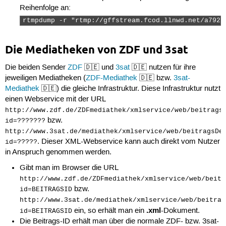
Reihenfolge an:
rtmpdump -r "rtmp://gffstream.fcod.llnwd.net/a792/
Die Mediatheken von ZDF und 3sat
Die beiden Sender
ZDF
🇩🇪 und
3sat
🇩🇪 nutzen für ihre
jeweiligen Mediatheken (
ZDF-Mediathek
🇩🇪 bzw.
3sat-
Mediathek
🇩🇪) die gleiche Infrastruktur. Diese Infrastruktur nutzt
einen Webservice mit der URL
http://www.zdf.de/ZDFmediathek/xmlservice/web/beitrags
bzw.
id=???????
http://www.3sat.de/mediathek/xmlservice/web/beitragsDe
. Dieser XML-Webservice kann auch direkt vom Nutzer
id=?????
in Anspruch genommen werden.
Gibt man im Browser die URL
http://www.zdf.de/ZDFmediathek/xmlservice/web/beitr
bzw.
id=BEITRAGSID
http://www.3sat.de/mediathek/xmlservice/web/beitrag
.xml
ein, so erhält man ein
-Dokument.
id=BEITRAGSID
Die Beitrags-ID erhält man über die normale ZDF- bzw. 3sat-