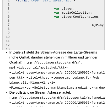
 1
<
script
type
=
"text/javascript"
>
49
<
div
class
=
"mt-player_c
 2
 3
var
player
;
 4
var
mediaCollection
;
 5
var
playerConfiguration
;
 6
 7
$jPlaye
 8
 9
10
11
12
13
In Zeile 21 steht die Stream-Adresse des Large-Streams
14
(hohe Qulität; darüber stehen die in mittlerer und geringer
15
16
Qualität):
,
rtmp://vod.daserste.de/ardfs/
17
mp4:videoportal/mediathek/ttt+-
18
mediaCollection
.
addMedi
+titel+thesen+temperamente/c_200000/205956/format24
19
20
sen=ttt+-+titel+thesen+temperamente&amp;for=Web-
21
L&amp;clip=Klaus+Kinski+-
22
+Pionier+der+Selbstvermarktung&amp;mediathek=ardmed
23
Die vollständige Stream-Adresse lautet:
24
playerConfiguration
=
n
rtmp://vod.daserste.de/ardfs/videoportal/mp4:mediat
25
// playerConfiguration.
26
+titel+thesen+temperamente/c_200000/205956/format24
27
// video