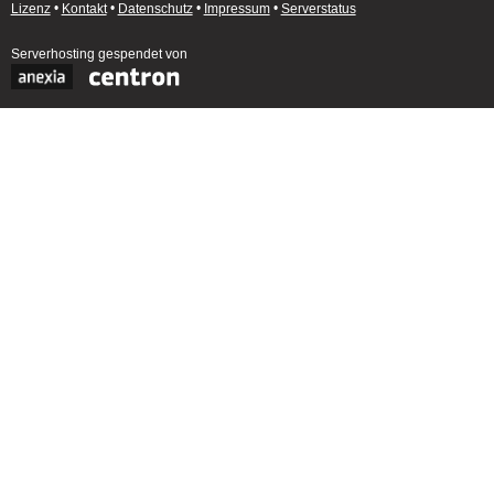
Lizenz
•
Kontakt
•
Datenschutz
•
Impressum
•
Serverstatus
Serverhosting
gespendet von