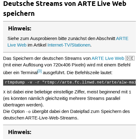
Deutsche Streams von ARTE Live Web
 80
 81
<url>
speichern
 82
 83
</url>
 84
Hinweis:
 85
<firstThumbnailUrl>
 86
Siehe zum Ausprobieren bitte zunächst den Abschnitt
ARTE
 87
</firstThumbnailUrl>
Live Web
im Artikel
Internet-TV/Stationen
.
 88
<dateExpiration>
Tue,
30
Oct
2012
23:51:03
+010
 89
<dateVideo>
Sat,
15
May
2010
18:15:00
+0200
</da
 90
<numberOfViews>
2459
</numberOfViews>
Das Speichern der deutschen Streams von
ARTE Live Web
🇩🇪
 91
<rating>
4.2
</rating>
(mit einer Auflösung von 720x406 Pixeln) wird mit einem Befehl
 92
</video>
[3]
über ein Terminal
ausgeführt. Die Befehlszeile lautet:
 93
 94
<video
id=
"3115732"
>
rtmpdump -v -r "rtmp://arte.fc.llnwd.net/arte/alw-main
 95
<name>
Im
Gespräch
mit
Albert
Maysles
</name>
 96
ist dabei eine beliebige einstellige Ziffer, meist beginnend mit
X
1
 97
<url>
(es könnten nämlich gleichzeitig mehrere Streams parallel
 98
 99
</url>
übertragen werden).
100
Die Option
übergibt dabei den Dateipfad zum Speichern des
-o
101
<firstThumbnailUrl>
deutschen ARTE-Live-Web-Streams.
102
103
</firstThumbnailUrl>
104
<dateExpiration>
Tue,
30
Oct
2012
22:29:00
+010
Hinweis:
105
<dateVideo>
Mon,
22
Mar
2010
00:00:00
+0100
</da