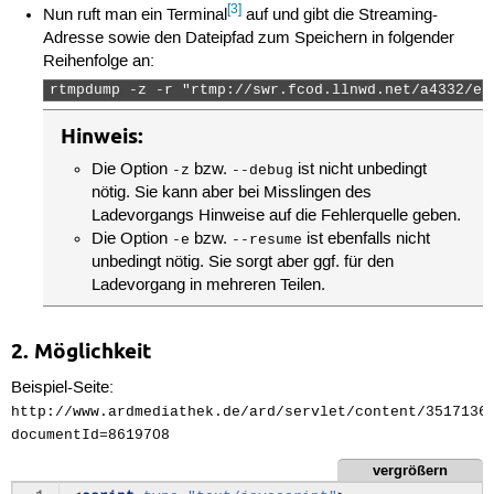
22
[3]
Nun ruft man ein Terminal
auf und gibt die Streaming-
23
Adresse sowie den Dateipfad zum Speichern in folgender
24
25
playerConfiguration
=
n
Reihenfolge an:
26
// playerConfiguration.
rtmpdump -z -r "rtmp://swr.fcod.llnwd.net/a4332/e6
27
28
// video
Hinweis:
29
playerConfiguration
30
playerConfiguration
Die Option
bzw.
ist nicht unbedingt
-z
--debug
31
playerConfiguration
32
playerConfiguration
nötig. Sie kann aber bei Misslingen des
33
Ladevorgangs Hinweise auf die Fehlerquelle geben.
34
Die Option
bzw.
ist ebenfalls nicht
-e
--resume
35
playerConfiguration
.
set
unbedingt nötig. Sie sorgt aber ggf. für den
36
Ladevorgang in mehreren Teilen.
37
player
=
new
Player
(
"pl
38
39
if
(
$jPlayer
(
document
).
ge
40
var
vm
=
new
ViteMessag
2. Möglichkeit
41
}
42
Beispiel-Seite:
43
});
http://www.ardmediathek.de/ard/servlet/content/3517136
44
</
script
>
45
documentId=8619708
46
<
div
id
=
"player-8474414
vergrößern
47
</
div
>
48
<
div
class
=
"mt-player-content_w