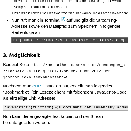
sen=ttt+-+titel+thesen+temperamente&amp;for=Web-
28
playerConfiguration
L&amp;clip=Klaus+Kinski+-
29
playerConfiguration
+Pionier+der+Selbstvermarktung&amp;mediathek=ardmed
30
playerConfiguration
[3]
31
playerConfiguration
Nun ruft man ein Terminal
auf und gibt die Streaming-
32
Adresse sowie den Dateipfad zum Speichern in folgender
33
Reihenfolge an:
34
playerConfiguration
.
set
35
rtmpdump -r "rtmp://vod.daserste.de/ardfs/videopor
36
player
=
new
Player
(
"pl
37
3. Möglichkeit
38
if
(
$jPlayer
(
document
).
ge
39
var
vm
=
new
ViteMessag
40
}
Beispiel-Seite:
http://mediathek.daserste.de/sendungen_a-
41
z/1858312_satire-gipfel/12863662_nuhr-2012-der-
42
});
jahresrueckblick?buchstabe=S
43
</
script
>
44
<
div
id
=
"player-8619708
Nachdem man
cURL
installiert hat, erstellt man folgendes
45
</
div
>
"Bookmarklet" (ein Lesezeichen) mit folgendem JavaScript-Code
46
<
div
class
=
"mt-player-content_w
als einzeilige Link-Adresse)
47
<
div
class
=
"mt-player_c
javascript:(function(){s=document.getElementsByTagName
Nun kann der angezeigte Text kopiert und der Stream
heruntergeladen werden.