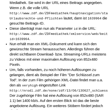
Mediathek. Sie wird in der URL eines Beitrags angegeben.
Wenn z.B. die volle URL
http://www.zdf.de/ZDFmediathek/hauptnavigation/star
lautet, dann ist
die
Urlaubsrechte-und-Pflichten
1639964
gesuchte Beitrags-ID.
Diese überträgt man nun als Parameter
in die URL:
id
http://www.zdf.de/ZDFmediathek/xmlservice/web/beitr
.
id=1639964
Nun erhält man ein XML-Dokument und kann sich den
gewünschte Stream heraussuchen. Allerdings führen die
direkt sichtbaren Download- bzw. Streaming-URLs meistens
zu Videos mit einer maximalen Auflösung von 852x480
Pixeln.
Um, falls vorhanden, zu noch höheren Auflösungen zu
gelangen, dient als Beispiel der Film "Der Schlüssel zum
Tod". In der zum Film gehörigen XML-Datei findet man u.a.
den als
eingestuften Link
veryhigh
http://nrodl.zdf.de/none/zdf/13/06/130627_schluesse
Der zugehörige Film hat eine Auflösung von 852x480 (SAR
1:1) bei 1400 kb/s. Auf den ersten Blick ist das die beste
angebotene Auflösung. Ein weiteres Stöbern fördert jedoch