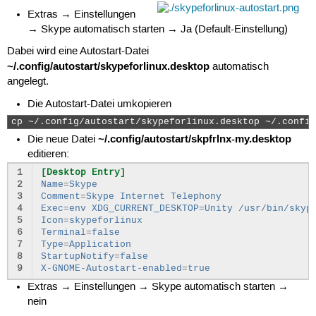
Extras → Einstellungen
→ Skype automatisch starten → Ja (Default-Einstellung)
Dabei wird eine Autostart-Datei
~/.config/autostart/skypeforlinux.desktop
automatisch
angelegt.
Die Autostart-Datei umkopieren
cp ~/.config/autostart/skypeforlinux.desktop ~/.config
~/.config/autostart/skpfrlnx-my.desktop
Die neue Datei
editieren:
1
[Desktop Entry]
2
Name
=
Skype
3
Comment
=
Skype Internet Telephony
4
Exec
=
env XDG_CURRENT_DESKTOP=Unity /usr/bin/skyp
5
Icon
=
skypeforlinux
6
Terminal
=
false
7
Type
=
Application
8
StartupNotify
=
false
9
X-GNOME-Autostart-enabled
=
true
Extras → Einstellungen → Skype automatisch starten →
nein