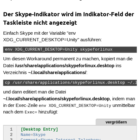
Der Skype-Indikator wird im Indikator-Feld der
Taskleiste nicht angezeigt
Einfach Skype mit der Variable "env
XDG_CURRENT_DESKTOP=Unity" ausführen:
env XDG_CURRENT_DESKTOP=Unity skypeforlinux 
Um diesen Workaround permanent zu machen, kopiert man die
/usr/share/applications/skypeforlinux.desktop
Datei
ins
~/.local/share/applications/
Verzeichnis
:
cp /usr/share/applications/skypeforlinux.desktop ~/.lo
und dann editiert man die Datei
~/.local/share/applications/skypeforlinux.desktop
, indem man
in der Exec-Zeile
unmittelbar
env XDG_CURRENT_DESKTOP=Unity
nach dem
hinzufügt:
Exec=
vergrößern
 1
[Desktop Entry]
 2
Name
=
Skype