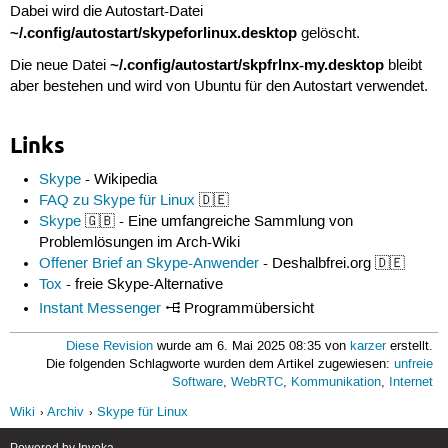
Dabei wird die Autostart-Datei
~/.config/autostart/skypeforlinux.desktop
gelöscht.
~/.config/autostart/skpfrlnx-my.desktop
Die neue Datei
bleibt
aber bestehen und wird von Ubuntu für den Autostart verwendet.
Links
Skype
- Wikipedia
FAQ zu Skype für Linux
🇩🇪
Skype
🇬🇧 - Eine umfangreiche Sammlung von
Problemlösungen im Arch-Wiki
Offener Brief an Skype-Anwender
- Deshalbfrei.org 🇩🇪
Tox
- freie Skype-Alternative
Instant Messenger
Programmübersicht
Diese Revision
wurde am 6. Mai 2025 08:35 von
karzer
erstellt.
Die folgenden Schlagworte wurden dem Artikel zugewiesen:
unfreie
Software
,
WebRTC
,
Kommunikation
,
Internet
Wiki
Archiv
Skype für Linux