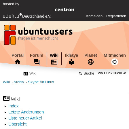
hosted by
Anmelden
Registrieren
Portal
Forum
Wiki
Ikhaya
Planet
Mitmachen
via DuckDuckGo
Wiki
Archiv
Skype für Linux
Wiki
Index
Letzte Änderungen
Liste neuer Artikel
Übersicht