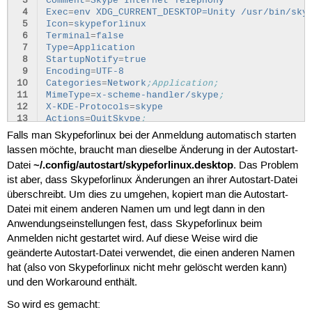
 3
Comment
=
Skype Internet Telephony
 4
Exec
=
env XDG_CURRENT_DESKTOP=Unity /usr/bin/sky
 5
Icon
=
skypeforlinux
 6
Terminal
=
false
 7
Type
=
Application
 8
StartupNotify
=
true
 9
Encoding
=
UTF-8
10
Categories
=
Network
;Application;
11
MimeType
=
x-scheme-handler/skype
;
12
X-KDE-Protocols
=
skype
13
Actions
=
QuitSkype
;
14
Falls man Skypeforlinux bei der Anmeldung automatisch starten
15
[Desktop Action QuitSkype]
lassen möchte, braucht man dieselbe Änderung in der Autostart-
16
Name
=
Quit Skype
~/.config/autostart/skypeforlinux.desktop
Datei
. Das Problem
17
Name[en]
=
Quit Skype
18
Name[de]
=
Skype beenden
ist aber, dass Skypeforlinux Änderungen an ihrer Autostart-Datei
19
Exec
=
/usr/bin/skypeforlinux --shutdown
überschreibt. Um dies zu umgehen, kopiert man die Autostart-
20
OnlyShowIn
=
Unity
;
Datei mit einem anderen Namen um und legt dann in den
Anwendungseinstellungen fest, dass Skypeforlinux beim
Anmelden nicht gestartet wird. Auf diese Weise wird die
geänderte Autostart-Datei verwendet, die einen anderen Namen
hat (also von Skypeforlinux nicht mehr gelöscht werden kann)
und den Workaround enthält.
So wird es gemacht: