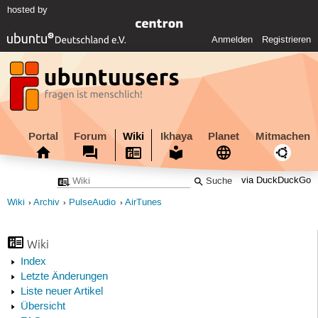
hosted by
Anmelden
Registrieren
Portal
Forum
Wiki
Ikhaya
Planet
Mitmachen
via DuckDuckGo
Wiki
Archiv
PulseAudio
AirTunes
Wiki
Index
Letzte Änderungen
Liste neuer Artikel
Übersicht