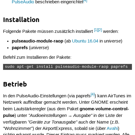
[4]
PulseAudio
beschrieben eingerichtet
Installation
[1]
[2]
Folgende Pakete müssen zusätzlich installiert
werden:
pulseaudio-module-raop
universe
(ab
Ubuntu 16.04
in
)
paprefs
universe
(
)
Befehl zum Installieren der Pakete:
sudo apt-get install pulseaudio-module-raop paprefs 
Betrieb
[4]
In den PulseAudio-Einstellungen (via paprefs
) kann AirTunes im
Netzwerk auffindbar gemacht werden. Unter GNOME erscheint
gnome-volume-control-
beim Lautstärkeregler (aus dem Paket
pulse
"Audioeinstellungen → Ausgabe"
) unter
in der Liste der
"Geräte zur Tonausgabe"
verfügbaren
auch der Name (z.B.
"Wohnzimmer") der AirportExpress, sobald sie (über
Avahi
)