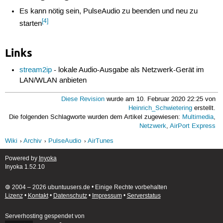
Es kann nötig sein, PulseAudio zu beenden und neu zu
[4]
starten
Links
stream2ip
- lokale Audio-Ausgabe als Netzwerk-Gerät im
LAN/WLAN anbieten
Diese Revision
wurde am 10. Februar 2020 22:25 von
Heinrich_Schwietering
erstellt.
Die folgenden Schlagworte wurden dem Artikel zugewiesen:
Multimedia
,
Netzwerk
,
AirPort Express
Wiki
Archiv
PulseAudio
AirTunes
Powered by
Inyoka
Inyoka 1.52.10
🄯 2004 – 2026 ubuntuusers.de • Einige Rechte vorbehalten
Lizenz
•
Kontakt
•
Datenschutz
•
Impressum
•
Serverstatus
Serverhosting
gespendet von