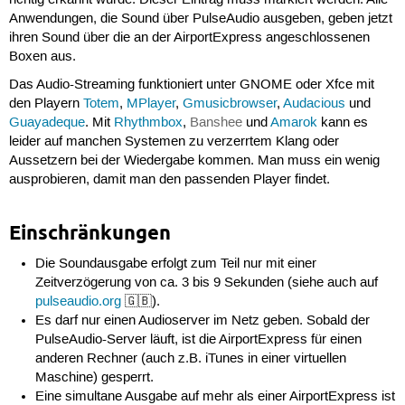
richtig erkannt wurde. Dieser Eintrag muss markiert werden. Alle
Anwendungen, die Sound über PulseAudio ausgeben, geben jetzt
ihren Sound über die an der AirportExpress angeschlossenen
Boxen aus.
Das Audio-Streaming funktioniert unter GNOME oder Xfce mit
den Playern
Totem
,
MPlayer
,
Gmusicbrowser
,
Audacious
und
Guayadeque
. Mit
Rhythmbox
,
Banshee
und
Amarok
kann es
leider auf manchen Systemen zu verzerrtem Klang oder
Aussetzern bei der Wiedergabe kommen. Man muss ein wenig
ausprobieren, damit man den passenden Player findet.
Einschränkungen
Die Soundausgabe erfolgt zum Teil nur mit einer
Zeitverzögerung von ca. 3 bis 9 Sekunden (siehe auch auf
pulseaudio.org
🇬🇧).
Es darf nur einen Audioserver im Netz geben. Sobald der
PulseAudio-Server läuft, ist die AirportExpress für einen
anderen Rechner (auch z.B. iTunes in einer virtuellen
Maschine) gesperrt.
Eine simultane Ausgabe auf mehr als einer AirportExpress ist