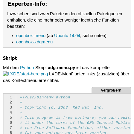
Experten-Info:
Inzwischen sind zwei Pakete in den offiziellen Paketquellen
enthalten, die eine mehr oder weniger identische Funktion
besitzen:
openbox-menu
(ab
Ubuntu 14.04
, siehe unten)
openbox-xdgmenu
Skript
xdg-menu.py
Mit dem
Python
-Skript
ist das komplette
LXDE-Menü unten links (zusätzlich) über
das Kontextmenü erreichbar.
vergrößern
 1
#!/usr/bin/env python
 2
#
 3
# Copyright (C) 2008  Red Hat, Inc.
 4
#
 5
# This program is free software; you can redist
 6
# it under the terms of the GNU General Public 
 7
# the Free Software Foundation; either version 
 8
# (at your option) any later version.