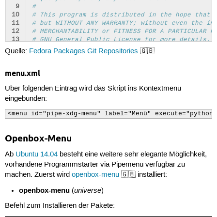
 9
#
10
# This program is distributed in the hope that 
11
# but WITHOUT ANY WARRANTY; without even the im
12
# MERCHANTABILITY or FITNESS FOR A PARTICULAR P
13
# GNU General Public License for more details.
14
#
Quelle:
Fedora Packages Git Repositories
🇬🇧
15
# You should have received a copy of the GNU Ge
16
# along with this program.  If not, see <http:/
menu.xml
17
#
18
# Author(s): Luke Macken <lmacken@redhat.com>
Über folgenden Eintrag wird das Skript ins Kontextmenü
19
#            Miroslav Lichvar <mlichvar@redhat.
20
eingebunden:
21
22
import
gmenu
,
re
,
sys
<menu id="pipe-xdg-menu" label="Menü" execute="python 
23
from
xml.sax.saxutils
import
escape
24
Openbox-Menu
25
def
walk_menu
(
entry
):
26
if
entry
.
get_type
()
==
gmenu
.
TYPE_DIREC
Ab
Ubuntu 14.04
besteht eine weitere sehr elegante Möglichkeit,
27
print
'<menu id="
%s
" label="
%s
"
28
%
(
escape
(
entry
.
menu_id
vorhandene Programmstarter via Pipemenü verfügbar zu
29
map
(
walk_menu
,
entry
.
get_conten
machen. Zuerst wird
openbox-menu
🇬🇧 installiert:
30
print
'</menu>'
31
elif
entry
.
get_type
()
==
gmenu
.
TYPE_ENT
openbox-menu
universe
(
)
32
print
' <item label="
%s
">'
%
 \

33
escape
(
entry
.
get_name
()
Befehl zum Installieren der Pakete:
34
command
=
re
.
sub
(
' [^ ]*%[fFuUd