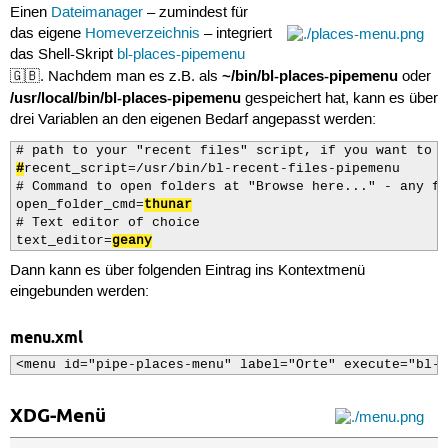
Einen
Dateimanager
– zumindest für
das eigene
Homeverzeichnis
– integriert
das Shell-Skript
bl-places-pipemenu
~/bin/bl-places-pipemenu
🇬🇧. Nachdem man es z.B. als
oder
/usr/local/bin/bl-places-pipemenu
gespeichert hat, kann es über
drei Variablen an den eigenen Bedarf angepasst werden:
#
recent_script=/usr/bin/bl-recent-files-pipemenu

# Command to open folders at "Browse here..." - any fi
open_folder_cmd=
thunar
# Text editor of choice

text_editor=
geany
Dann kann es über folgenden Eintrag ins Kontextmenü
eingebunden werden:
menu.xml
<menu id="pipe-places-menu" label="Orte" execute="bl-p
XDG-Menü