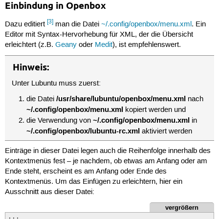
Einbindung in Openbox
[3]
Dazu editiert
man die Datei
~/.config/openbox/menu.xml
. Ein
Editor mit Syntax-Hervorhebung für XML, der die Übersicht
erleichtert (z.B.
Geany
oder
Medit
), ist empfehlenswert.
Hinweis:
Unter Lubuntu muss zuerst:
/usr/share/lubuntu/openbox/menu.xml
die Datei
nach
~/.config/openbox/menu.xml
kopiert werden und
~/.config/openbox/menu.xml
die Verwendung von
in
~/.config/openbox/lubuntu-rc.xml
aktiviert werden
Einträge in dieser Datei legen auch die Reihenfolge innerhalb des
Kontextmenüs fest – je nachdem, ob etwas am Anfang oder am
Ende steht, erscheint es am Anfang oder Ende des
Kontextmenüs. Um das Einfügen zu erleichtern, hier ein
Ausschnitt aus dieser Datei:
vergrößern
...
