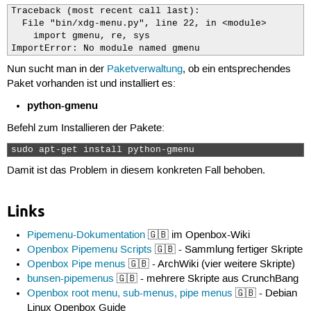
Traceback (most recent call last):

  File "bin/xdg-menu.py", line 22, in <module>

    import gmenu, re, sys

ImportError: No module named gmenu
Nun sucht man in der
Paketverwaltung
, ob ein entsprechendes
Paket vorhanden ist und installiert es:
python-gmenu
Befehl zum Installieren der Pakete:
sudo apt-get install python-gmenu 
Damit ist das Problem in diesem konkreten Fall behoben.
Links
Pipemenu-Dokumentation
🇬🇧 im Openbox-Wiki
Openbox Pipemenu Scripts
🇬🇧 - Sammlung fertiger Skripte
Openbox Pipe menus
🇬🇧 - ArchWiki (vier weitere Skripte)
bunsen-pipemenus
🇬🇧 - mehrere Skripte aus CrunchBang
Openbox root menu, sub-menus, pipe menus
🇬🇧 - Debian
Linux Openbox Guide