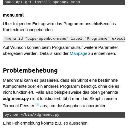
35
if
entry
.
launch_in_terminal
:
sudo apt-get install openbox-menu 
36
command
=
'xterm -title
37
(
entry
.
get_name
menu.xml
38
print
'         <action name="E
39
'<command>
%s
</command><
Über folgenden Eintrag wird das Programm anschließend ins
40
print
' </item>'
Kontextmenü eingebunden:
41
42
if
len
(
sys
.
argv
)
>
1
:
<menu id="pipe-openbox-menu" label="Programme" execute
43
menu
=
sys
.
argv
[
1
]
+
'.menu'
44
else
:
Auf Wunsch können beim Programmaufruf weitere Parameter
45
menu
=
'applications.menu'
übergeben werden. Details sind der
Manpage
zu entnehmen.
46
47
print
'<?xml version="1.0" encoding="UTF-8"?>'
48
print
'<openbox_pipe_menu>'
Problembehebung
49
map
(
walk_menu
,
gmenu
.
lookup_tree
(
menu
)
.
root
.
get
50
print
'</openbox_pipe_menu>'
Manchmal kann es passieren, dass ein Skript eine bestimmte
Komponente oder ein anderes Programm benötigt, ohne die es
nicht funktioniert. Falls also beispielsweise das oben genannte
xdg-menu.py
nicht funktioniert, führt man das Skript in einem
[2]
Terminal-Fenster
aus, um die Ausgabe zu überprüfen:
python ~/bin/xdg-menu.py 
Eine Fehlermeldung könnte z.B. so aussehen: