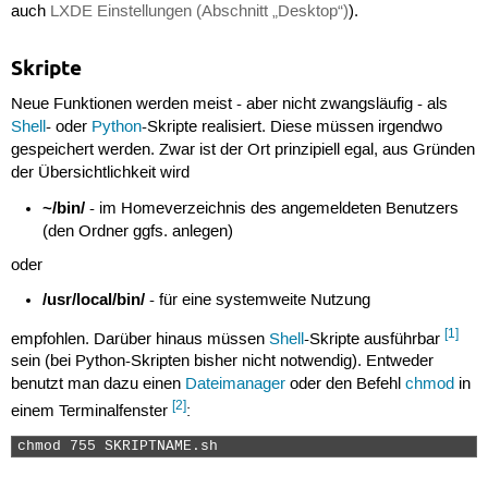
auch
LXDE Einstellungen (Abschnitt „Desktop“)
).
Skripte
Neue Funktionen werden meist - aber nicht zwangsläufig - als
Shell
- oder
Python
-Skripte realisiert. Diese müssen irgendwo
gespeichert werden. Zwar ist der Ort prinzipiell egal, aus Gründen
der Übersichtlichkeit wird
~/bin/
- im Homeverzeichnis des angemeldeten Benutzers
(den Ordner ggfs. anlegen)
oder
/usr/local/bin/
- für eine systemweite Nutzung
[1]
empfohlen. Darüber hinaus müssen
Shell
-Skripte ausführbar
sein (bei Python-Skripten bisher nicht notwendig). Entweder
benutzt man dazu einen
Dateimanager
oder den Befehl
chmod
in
[2]
einem Terminalfenster
:
chmod 755 SKRIPTNAME.sh 