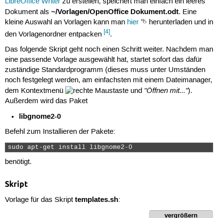
LibreOffice Writer
zu erstellen, speichert man einfach ein leeres
~/Vorlagen/OpenOffice Dokument.odt
Dokument als
. Eine
kleine Auswahl an Vorlagen kann man
hier
⮷ herunterladen und in
[4]
den Vorlagenordner entpacken
.
Das folgende Skript geht noch einen Schritt weiter. Nachdem man
eine passende Vorlage ausgewählt hat, startet sofort das dafür
zuständige Standardprogramm (dieses muss unter Umständen
noch festgelegt werden, am einfachsten mit einem Dateimanager,
"Öffnen mit..."
dem Kontextmenü
und
).
Außerdem wird das Paket
libgnome2-0
Befehl zum Installieren der Pakete:
sudo apt-get install libgnome2-0 
benötigt.
Skript
templates.sh
Vorlage für das Skript
:
vergrößern