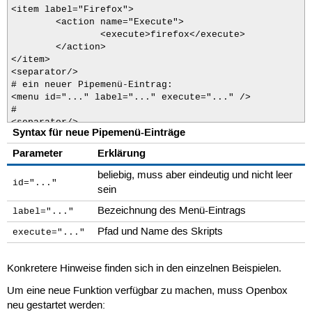
<item label="Firefox">

	<action name="Execute">

		<execute>firefox</execute>

	</action>

</item>

<separator/>

# ein neuer Pipemenü-Eintrag: 

<menu id="..." label="..." execute="..." />

#

<separator/>

Syntax für neue Pipemenü-Einträge
...
Parameter
Erklärung
beliebig, muss aber eindeutig und nicht leer
id="..."
sein
Bezeichnung des Menü-Eintrags
label="..."
Pfad und Name des Skripts
execute="..."
Konkretere Hinweise finden sich in den einzelnen Beispielen.
Um eine neue Funktion verfügbar zu machen, muss Openbox
neu gestartet werden: