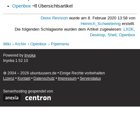
Openbox
Übersichtsartikel
Diese Revision
wurde am 8. Februar 2020 13:58 von
Heinrich_Schwietering
erstellt.
Die folgenden Schlagworte wurden dem Artikel zugewiesen:
LXDE
,
Desktop
,
Shell
,
Openbox
Wiki
Archiv
Openbox
Pipemenü
Powered by
Inyoka
Inyoka 1.52.10
🄯 2004 – 2026 ubuntuusers.de • Einige Rechte vorbehalten
Lizenz
•
Kontakt
•
Datenschutz
•
Impressum
•
Serverstatus
Serverhosting
gespendet von