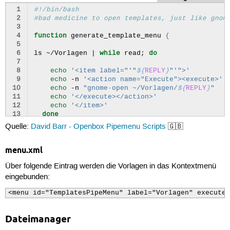
 1
#!/bin/bash
 2
#bad medicine to open templates, just like gnom
 3
 4
function
generate_template_menu
{
 5
 6
ls
~/Vorlagen
|
while
read
;
do
 7
 8
echo
'<item label="'
"
${
REPLY
}
"
'">'
 9
echo
-n
'<action name="Execute"><execute>'
10
echo
-n
"gnome-open ~/Vorlagen/
${
REPLY
}
"
11
echo
'</execute></action>'
12
echo
'</item>'
13
done
14
}
Quelle:
David Barr - Openbox Pipemenu Scripts
🇬🇧
15
16
echo
'<openbox_pipe_menu>'
menu.xml
17
18
generate_template_menu

Über folgende Eintrag werden die Vorlagen in das Kontextmenü
19
20
echo
'</openbox_pipe_menu>'
eingebunden:
<menu id="TemplatesPipeMenu" label="Vorlagen" execute=
Dateimanager