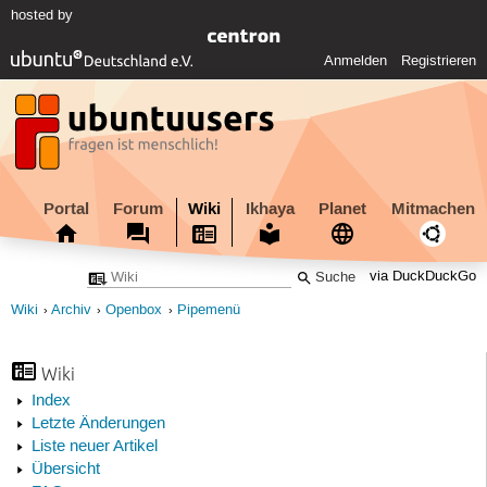
hosted by
Anmelden
Registrieren
Portal
Forum
Wiki
Ikhaya
Planet
Mitmachen
via DuckDuckGo
Wiki
Archiv
Openbox
Pipemenü
Wiki
Index
Letzte Änderungen
Liste neuer Artikel
Übersicht