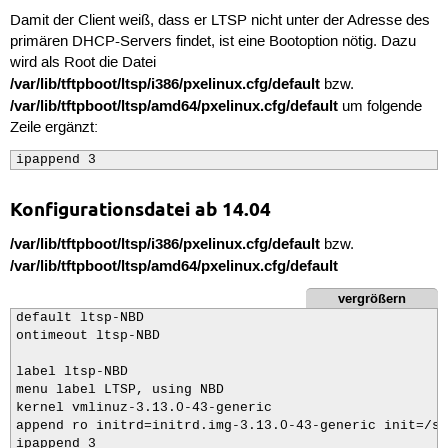
Damit der Client weiß, dass er LTSP nicht unter der Adresse des
primären DHCP-Servers findet, ist eine Bootoption nötig. Dazu
wird als Root die Datei
/var/lib/tftpboot/ltsp/i386/pxelinux.cfg/default
bzw.
/var/lib/tftpboot/ltsp/amd64/pxelinux.cfg/default
um folgende
Zeile ergänzt:
ipappend 3
Konfigurationsdatei ab 14.04
/var/lib/tftpboot/ltsp/i386/pxelinux.cfg/default
bzw.
/var/lib/tftpboot/ltsp/amd64/pxelinux.cfg/default
vergrößern
default ltsp-NBD

ontimeout ltsp-NBD

label ltsp-NBD

menu label LTSP, using NBD

kernel vmlinuz-3.13.0-43-generic

append ro initrd=initrd.img-3.13.0-43-generic init=/sb
ipappend 3
