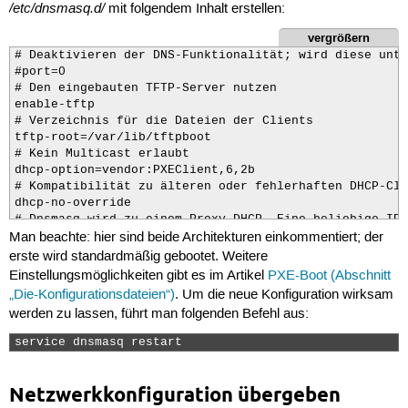
pxe-service=X86PC, "Lokale Festplatte", 0

/etc/dnsmasq.d/
mit folgendem Inhalt erstellen:
# Dnsmasq wird gesprächig und schreibt nach /var/log/s
vergrößern
log-dhcp
# Deaktivieren der DNS-Funktionalität; wird diese unte
#port=0

# Den eingebauten TFTP-Server nutzen

enable-tftp

# Verzeichnis für die Dateien der Clients

tftp-root=/var/lib/tftpboot

# Kein Multicast erlaubt

dhcp-option=vendor:PXEClient,6,2b

# Kompatibilität zu älteren oder fehlerhaften DHCP-Cli
dhcp-no-override

# Dnsmasq wird zu einem Proxy-DHCP. Eine beliebige IP-
Man beachte: hier sind beide Architekturen einkommentiert; der
dhcp-range=192.168.178.80,proxy

# Ein PXE-Menü wird benötigt, sonst funktioniert Proxy
erste wird standardmäßig gebootet. Weitere
pxe-prompt="F8 druecken fuer Bootoptionen", 3

Einstellungsmöglichkeiten gibt es im Artikel
PXE-Boot (Abschnitt
# Eintrag für Netzwerkboot

„Die-Konfigurationsdateien“)
. Um die neue Konfiguration wirksam
pxe-service=X86PC, "Netzwerkboot i386", /ltsp/i386/pxe
werden zu lassen, führt man folgenden Befehl aus:
pxe-service=X86PC, "Netzwerkboot amd64", /ltsp/amd64/p
# Netzwerkboot abbrechen

service dnsmasq restart 
pxe-service=X86PC, "Lokale Festplatte", 0

# Dnsmasq wird gesprächig und schreibt nach /var/log/s
log-dhcp
Netzwerkkonfiguration übergeben