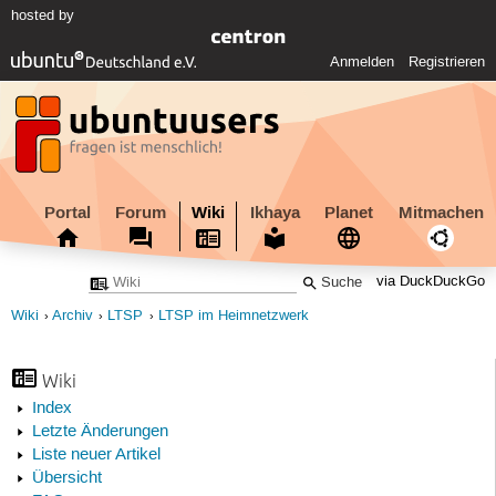
hosted by
Anmelden
Registrieren
Portal
Forum
Wiki
Ikhaya
Planet
Mitmachen
via DuckDuckGo
Wiki
Archiv
LTSP
LTSP im Heimnetzwerk
Wiki
Index
Letzte Änderungen
Liste neuer Artikel
Übersicht