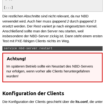
[...]

Die restlichen Abschnitte sind nicht relevant, da nur NBD
menu begin ltsp-versions-NBD

menu label Other LTSP boot options using NBD

ipappend 2
ipappend 3
verwendet wird. Auch hier muss
durch
ersetzt werden. Der Rest variiert je nach eingesetztem Kernel.
Anschließend sollte man den Server neu starten, weil
label ltsp-NBD-3.13.0-43-generic

insbesondere der NBD-Server zickig ist. Dann steht einem ersten
menu label LTSP, using NBD, with Linux 3.13.0-43-generi
Test mit PXE-fähigen Clients nichts im Weg.
kernel vmlinuz-3.13.0-43-generic

append ro initrd=initrd.img-3.13.0-43-generic init=/sb
service nbd-server restart 
ipappend 3

Achtung!
menu end

Im späteren Betrieb sollte ein Neustart des NBD-Servers
nur erfolgen, wenn vorher alle Clients heruntergefahren
wurden!
Konfiguration der Clients
lts.conf
Die Konfiguration der Clients geschieht über die
, die unter