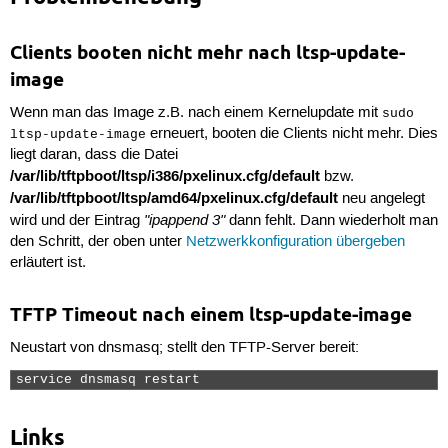
Clients booten nicht mehr nach ltsp-update-
image
Wenn man das Image z.B. nach einem Kernelupdate mit
sudo
erneuert, booten die Clients nicht mehr. Dies
ltsp-update-image
liegt daran, dass die Datei
/var/lib/tftpboot/ltsp/i386/pxelinux.cfg/default
bzw.
/var/lib/tftpboot/ltsp/amd64/pxelinux.cfg/default
neu angelegt
"ipappend 3"
wird und der Eintrag
dann fehlt. Dann wiederholt man
den Schritt, der oben unter
Netzwerkkonfiguration übergeben
erläutert ist.
TFTP Timeout nach einem ltsp-update-image
Neustart von dnsmasq; stellt den TFTP-Server bereit:
service dnsmasq restart 
Links