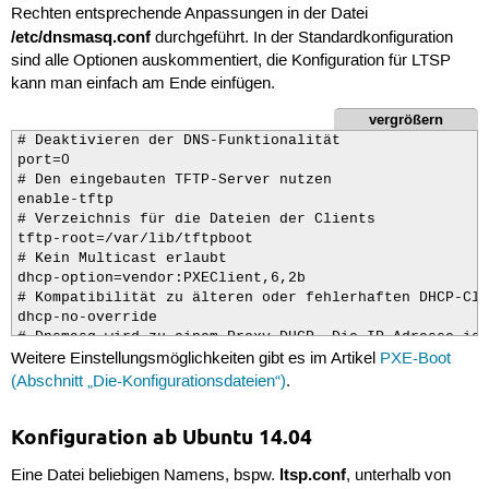
Rechten entsprechende Anpassungen in der Datei
/etc/dnsmasq.conf
durchgeführt. In der Standardkonfiguration
sind alle Optionen auskommentiert, die Konfiguration für LTSP
kann man einfach am Ende einfügen.
vergrößern
# Deaktivieren der DNS-Funktionalität

port=0

# Den eingebauten TFTP-Server nutzen

enable-tftp

# Verzeichnis für die Dateien der Clients

tftp-root=/var/lib/tftpboot

# Kein Multicast erlaubt

dhcp-option=vendor:PXEClient,6,2b

# Kompatibilität zu älteren oder fehlerhaften DHCP-Cli
dhcp-no-override

# Dnsmasq wird zu einem Proxy-DHCP. Die IP-Adresse ist
Weitere Einstellungsmöglichkeiten gibt es im Artikel
PXE-Boot
dhcp-range=192.168.1.5,proxy

# Ein PXE-Menü wird benötigt, sonst funktioniert Proxy
(Abschnitt „Die-Konfigurationsdateien“)
.
pxe-prompt="F8 druecken fuer Bootoptionen", 3

# Eintrag für Netzwerkboot

Konfiguration ab Ubuntu 14.04
pxe-service=X86PC, "Netzwerkboot", /ltsp/i386/pxelinux

#pxe-service=X86PC, "Netzwerkboot", /ltsp/amd64/pxelinu
ltsp.conf
Eine Datei beliebigen Namens, bspw.
, unterhalb von
# Netzwerkboot abbrechen
