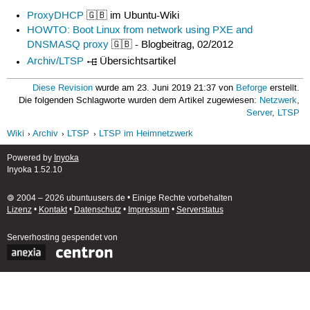
ProxyDHCP
🇬🇧 im Ubuntu-Wiki
HOWTO: Boot Linux from network using PXE and
DNSMASQ proxy
🇬🇧 - Blogbeitrag, 02/2012
Archiv/LTSP
Übersichtsartikel
Diese Revision
wurde am 23. Juni 2019 21:37 von
Beforge
erstellt.
Die folgenden Schlagworte wurden dem Artikel zugewiesen:
Netzwerk
,
Server
,
LTSP
Wiki
Archiv
LTSP
LTSP im Heimnetzwerk
Powered by
Inyoka
Inyoka 1.52.10
🄯 2004 – 2026 ubuntuusers.de • Einige Rechte vorbehalten
Lizenz
•
Kontakt
•
Datenschutz
•
Impressum
•
Serverstatus
Serverhosting
gespendet von